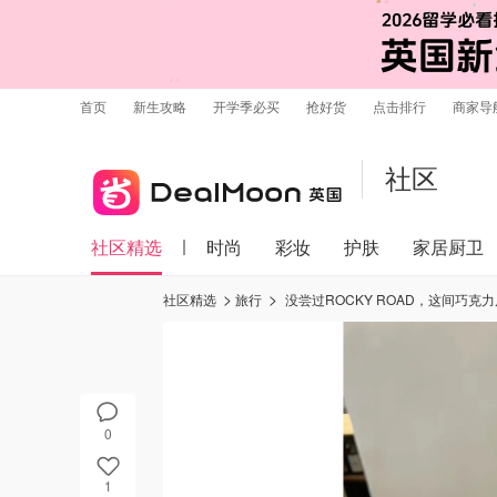
首页
新生攻略
开学季必买
抢好货
点击排行
商家导
社区
社区精选
时尚
彩妆
护肤
家居厨卫
社区精选
旅行
没尝过ROCKY ROAD，这间巧克
0
1