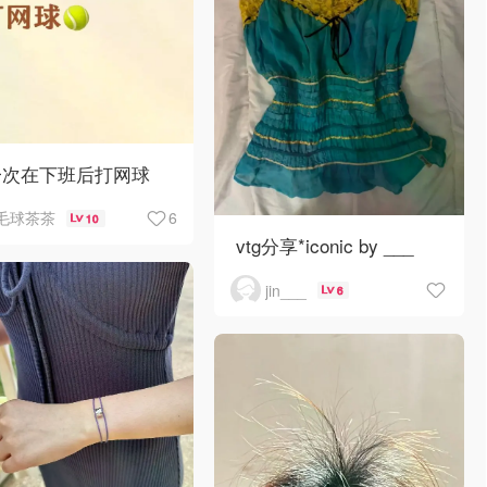
一次在下班后打网球
6
毛球茶茶
10
vtg分享*iconic by ___
jin___
6