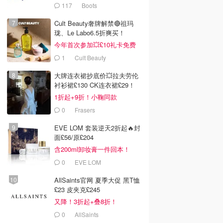
117
Boots
Cult Beauty奢牌解禁🔴祖玛
珑、Le Labo6.5折爽买！
今年首次参加💥£10礼卡免费
拿
1
Cult Beauty
大牌连衣裙抄底价💥拉夫劳伦
衬衫裙£130 CK连衣裙£29！
1折起+9折！小鞠同款
Ganni£88
0
Frasers
EVE LOM 套装逆天2折起🔥封
面£56/原£204
含200ml卸妆膏一件回本！
0
EVE LOM
AllSaints官网 夏季大促 黑T恤
£23 皮夹克£245
又降！3折起+叠8折！
0
£4.00
£4.00
£4.75
£4.75
0
AllSaints