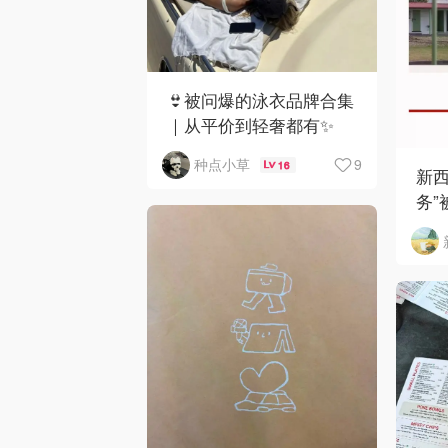
👙被问爆的泳衣品牌合集
｜从平价到轻奢都有✨
9
种点小草
16
新西
务”