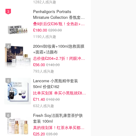
1282人感兴趣
Penhaligon's Portraits
Miniature Collection 香氛套装
5瓶装
叠9折后仅£36/瓶！全热款+标志性兽首头
£180.00
£200.00
1190人感兴趣
200ml卸妆膏+100ml急救面膜
+面霜+洁颜布
总价值£204=2.7折！闭眼冲这套！
£56.00
£140.00
793人感兴趣
Lancome 小黑瓶精华套装
50ml 价值£162
比单买划算 单买小黑瓶就£80了！
£71.40
£102.00
632人感兴趣
Fresh Soy洁面乳康普茶护肤
套装 100ml
真的很划算！红茶水单买都要£35！
£25.20
£35.00