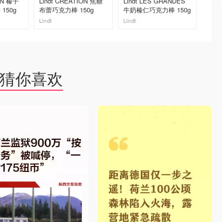
ON 榛子
Lindt CREATION 焦糖
Lindt LES GRANDES
Hotel 
150g
布蕾巧克力棒 150g
牛奶榛仁巧克力棒 150g
Patiss
点巧克
Lindt
Lindt
Hotel C
去购买
去购买
猜你喜欢