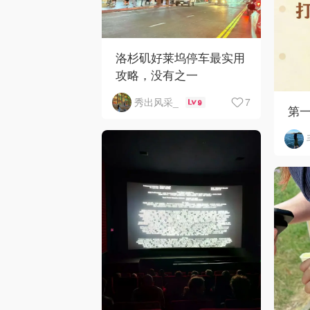
洛杉矶好莱坞停车最实用
攻略，没有之一
7
秀出风采_
9
第