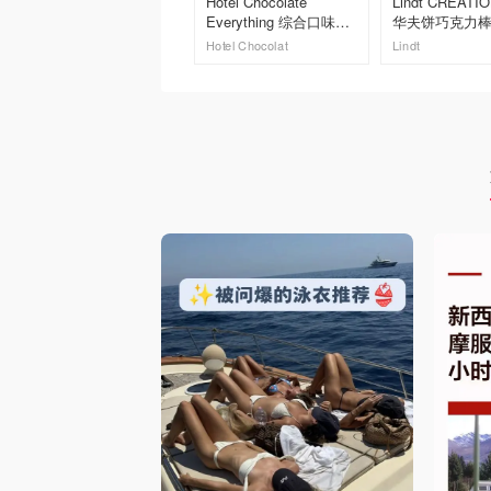
Hotel Chocolate
Lindt CREATI
Everything 综合口味巧
华夫饼巧克力棒 
克力礼盒 6 粒装
Hotel Chocolat
Lindt
去购买
去购买