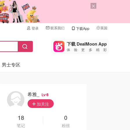
联系我们
英国
登录
下载App
🇺🇸
美国
下载 DealMoon App
体验更多精彩
🇨🇳
中国
男士专区
🇨🇦
加拿大
🇬🇧
英国
🇩🇪
德国
希雅_
6
🇫🇷
加关注
法国
🇮🇹
18
0
意大利
笔记
粉丝
🇦🇺
澳洲