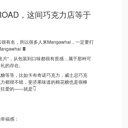
 ROAD，这间巧克力店等于
厂店很有名，所以很多人来Mangawhai，一定要打
ngawhai 🍫
“甜品名片”，从包装到口味都很有质感，属于那种可
手礼的存在。
花糖等等，比如卡布奇诺巧克力，威士忌巧克
克力都很不错，斐济果味道的棉花糖也是很棒
狂爱的——就是👇
的幸福感：