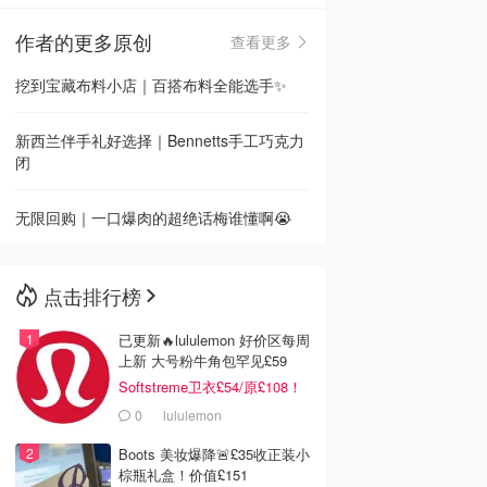
作者的更多原创
查看更多
🇳🇿
新西兰
挖到宝藏布料小店｜百搭布料全能选手✨
新西兰伴手礼好选择｜Bennetts手工巧克力
闭
无限回购｜一口爆肉的超绝话梅谁懂啊😭
点击排行榜
已更新🔥lululemon 好价区每周
上新 大号粉牛角包罕见£59
Softstreme卫衣£54/原£108！
0
lululemon
Boots 美妆爆降🚨£35收正装小
棕瓶礼盒！价值£151