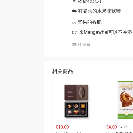
🍫 浓郁巧克力
☁️ 有嚼劲的水果味软糖
🥜 坚果的香脆
👉 来Mangawhai可以不冲
06-14 发布
相关商品
£10.00
£4.00
£4.75