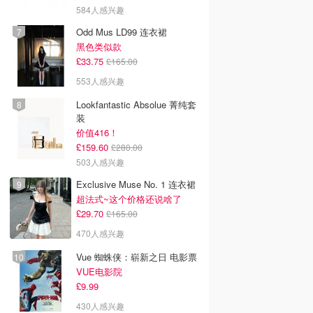
584人感兴趣
Odd Mus LD99 连衣裙
黑色类似款
£33.75
£165.00
553人感兴趣
Lookfantastic Absolue 菁纯套
装
价值416！
£159.60
£280.00
503人感兴趣
Exclusive Muse No. 1 连衣裙
超法式~这个价格还说啥了
£29.70
£165.00
470人感兴趣
Vue 蜘蛛侠：崭新之日 电影票
VUE电影院
£9.99
430人感兴趣