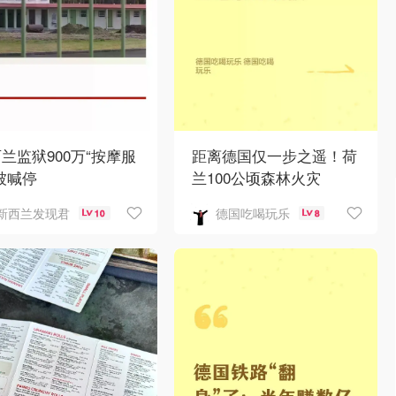
兰监狱900万“按摩服
距离德国仅一步之遥！荷
被喊停
兰100公顷森林火灾
新西兰发现君
德国吃喝玩乐
10
8