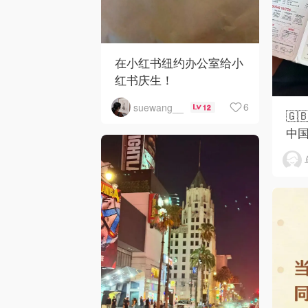
在小红书纽约办公室给小
红书庆生！
6
suewang__
12
🇬
中