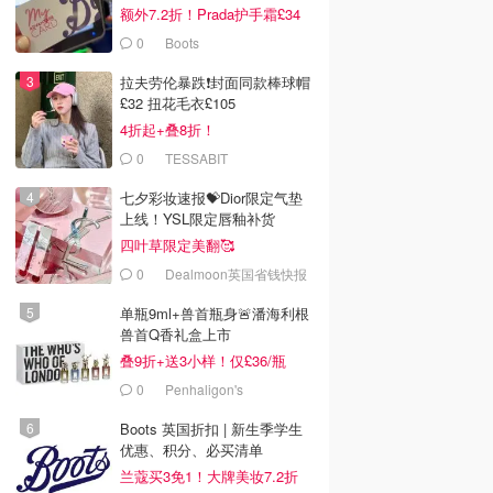
额外7.2折！Prada护手霜£34
0
Boots
拉夫劳伦暴跌❗️封面同款棒球帽
£32 扭花毛衣£105
4折起+叠8折！
0
TESSABIT
七夕彩妆速报💝Dior限定气垫
上线！YSL限定唇釉补货
四叶草限定美翻🥰
0
Dealmoon英国省钱快报
单瓶9ml+兽首瓶身🚨潘海利根
兽首Q香礼盒上市
叠9折+送3小样！仅£36/瓶
0
Penhaligon's
Boots 英国折扣 | 新生季学生
优惠、积分、必买清单
兰蔻买3免1！大牌美妆7.2折