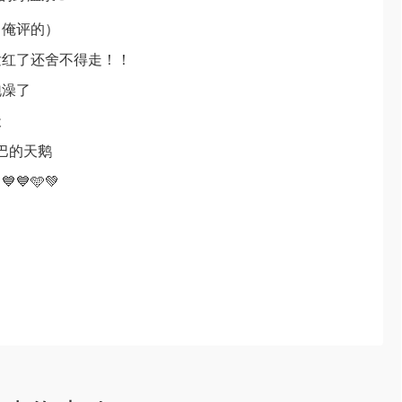
（俺评的）
发红了还舍不得走！！
泡澡了
天
巴的天鹅
💙🩵💚