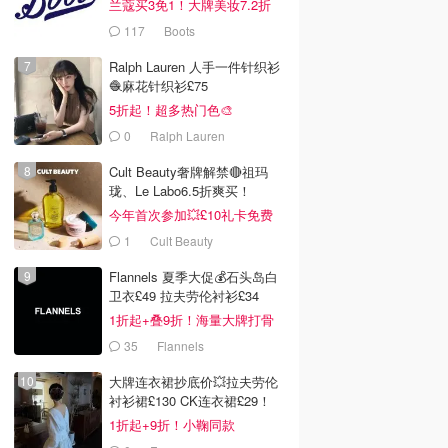
兰蔻买3免1！大牌美妆7.2折
117
Boots
Ralph Lauren 人手一件针织衫
🧶麻花针织衫£75
5折起！超多热门色🎨
0
Ralph Lauren
Cult Beauty奢牌解禁🔴祖玛
珑、Le Labo6.5折爽买！
今年首次参加💥£10礼卡免费
拿
1
Cult Beauty
Flannels 夏季大促💰石头岛白
卫衣£49 拉夫劳伦衬衫£34
1折起+叠9折！海量大牌打骨
折！
35
Flannels
大牌连衣裙抄底价💥拉夫劳伦
衬衫裙£130 CK连衣裙£29！
1折起+9折！小鞠同款
Ganni£88