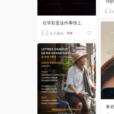
vtg
在等彩蛋这件事情上
丸子脑袋
8
奉