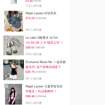
£3.60
£5.00
710人感兴趣
Ralph Lauren 针织毛衣
£75.00
£125.00
662人感兴趣
Le Labo Q版香水 3x7ml
13+33+29 三大“镇店之宝”！
£56.61
£86.00
639人感兴趣
Exclusive Muse No. 1 连衣裙
超法式~这个价格还说啥了
£29.70
£165.00
621人感兴趣
Ralph Lauren 大童罗纹毛衣
手慢无！XL仅剩两件！
£68.46
£150.94
552人感兴趣