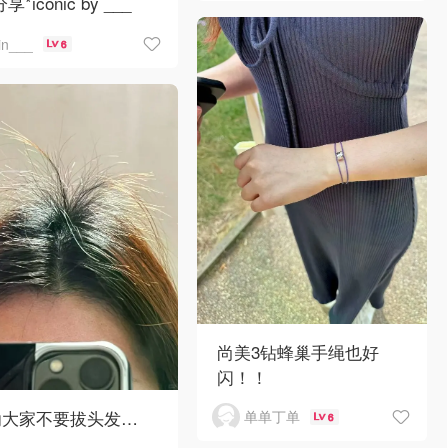
分享*iconic by ___
jin___
6
尚美3钻蜂巢手绳也好
闪！！
劝大家不要拔头发…
单单丁单
6