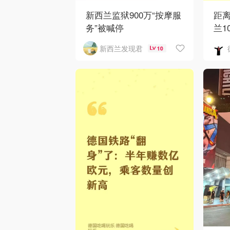
新西兰监狱900万“按摩服
距
务”被喊停
兰1
新西兰发现君
10