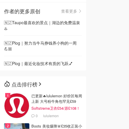
作者的更多原创
查看更多
🇳🇿
新西兰
🇳🇿Taupo最喜欢的景点｜湖边的免费温泉
♨️
🇳🇿Plog｜努力当牛马挣钱养小狗的一周
💪🏼
🇳🇿Plog｜最近化妆技术有质的飞跃💅
点击排行榜
已更新🔥lululemon 好价区每周
上新 大号粉牛角包罕见£59
Softstreme卫衣£54/原£108！
0
lululemon
Boots 美妆爆降🚨£35收正装小