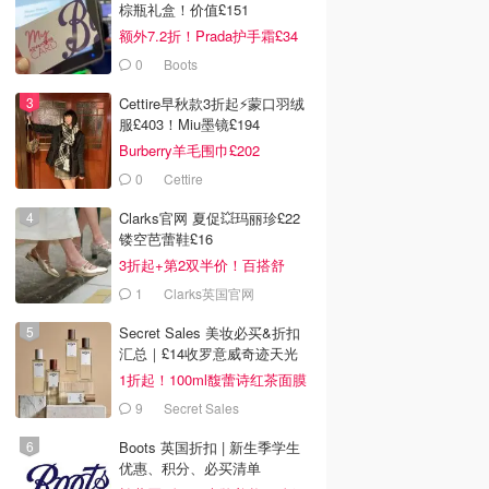
棕瓶礼盒！价值£151
额外7.2折！Prada护手霜£34
0
Boots
Cettire早秋款3折起⚡️蒙口羽绒
服£403！Miu墨镜£194
Burberry羊毛围巾£202
0
Cettire
Clarks官网 夏促💥玛丽珍£22
镂空芭蕾鞋£16
3折起+第2双半价！百搭舒
服！
1
Clarks英国官网
Secret Sales 美妆必买&折扣
汇总｜£14收罗意威奇迹天光
1折起！100ml馥蕾诗红茶面膜
£40
9
Secret Sales
Boots 英国折扣 | 新生季学生
优惠、积分、必买清单