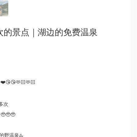
最喜欢的景点｜湖边的免费温泉
😘🫶🏻🫶🏻
好多次
🥹🥹
的野温泉♨️