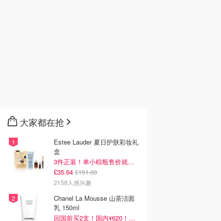
大家都在抢
Estee Lauder 夏日护肤彩妆礼
盒
3件正装！单小棕瓶售价就要£65！
£35.64
£151.00
2158人感兴趣
Chanel La Mousse 山茶洁面
乳 150ml
回国前买2支！国内¥620！立省近一半！