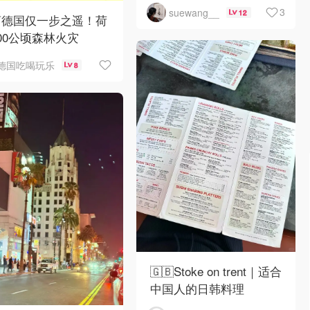
3
suewang__
12
离德国仅一步之遥！荷
00公顷森林火灾
德国吃喝玩乐
8
🇬🇧Stoke on trent｜适合
中国人的日韩料理