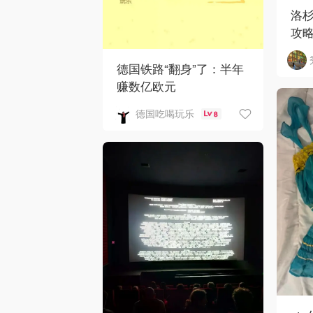
洛
攻
德国铁路“翻身”了：半年
赚数亿欧元
德国吃喝玩乐
8