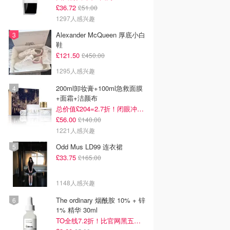
£36.72
£51.00
1297人感兴趣
Alexander McQueen 厚底小白
鞋
£121.50
£450.00
1295人感兴趣
200ml卸妆膏+100ml急救面膜
+面霜+洁颜布
总价值£204=2.7折！闭眼冲这套！
£56.00
£140.00
1221人感兴趣
Odd Mus LD99 连衣裙
£33.75
£165.00
1148人感兴趣
The ordinary 烟酰胺 10% + 锌
1% 精华 30ml
TO全线7.2折！比官网黑五低！