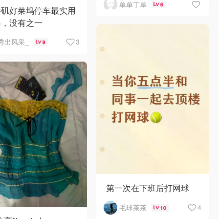
单单丁单
6
杉矶好莱坞停车最实用
略，没有之一
3
秀出风采_
9
第一次在下班后打网球
4
毛球茶茶
10