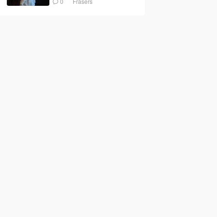
0
Frasers