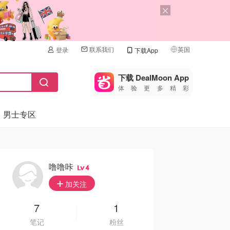
联系我们
英国
登录
下载App
🇺🇸
美国
下载 DealMoon App
体验更多精彩
🇨🇳
中国
男士专区
🇨🇦
加拿大
🇬🇧
英国
🇩🇪
德国
噜噜咔
4
🇫🇷
加关注
法国
🇮🇹
7
1
意大利
笔记
粉丝
🇦🇺
澳洲