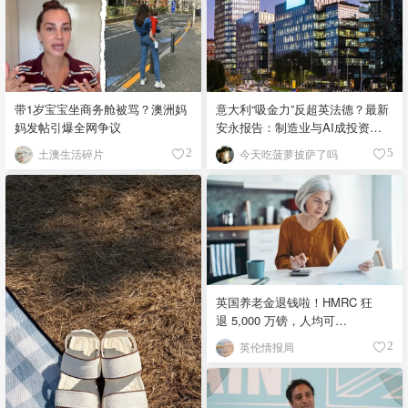
带1岁宝宝坐商务舱被骂？澳洲妈
意大利“吸金力”反超英法德？最新
妈发帖引爆全网争议
安永报告：制造业与AI成投资新
宠！
土澳生活碎片
今天吃菠萝披萨了吗
2
5
英国养老金退钱啦！HMRC 狂
退 5,000 万镑，人均可
领 £4,000！
英伦情报局
2