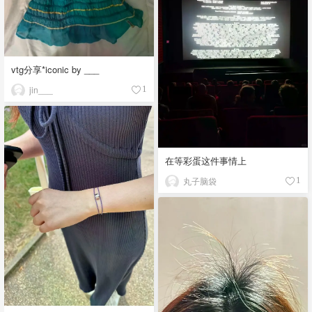
vtg分享*iconic by ___
jin___
1
在等彩蛋这件事情上
丸子脑袋
1