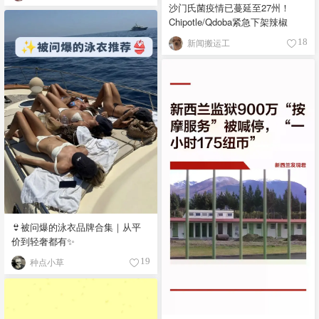
沙门氏菌疫情已蔓延至27州！
Chipotle/Qdoba紧急下架辣椒
新闻搬运工
18
👙被问爆的泳衣品牌合集｜从平
价到轻奢都有✨
种点小草
19