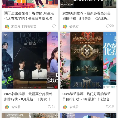
🇬🇧全城都在演！🎭你的UK生活
2026美剧推荐 - 最新必看高分美
也太有戏了吧？分享日常赢礼卡
剧排行榜 - 8月最新: 《​​足球教练
》第四季回归！
来自月球的晒晒君
省钱君
20
2026韩剧推荐 - 最新高分好看韩
2026综艺推荐 - 热门好看的综艺
剧排行榜 - 8月最新：丁海寅《我
节目排行榜 - 8月最新:《​​伦敦合伙
的荒糖恋爱 》上线❣️
人》回归啦
省钱君
省钱君
18
18