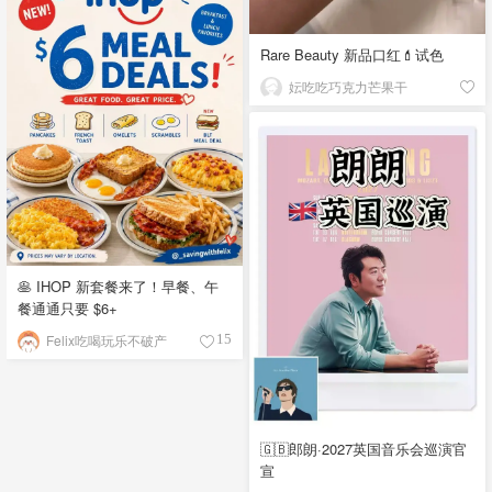
Rare Beauty 新品口红💄试色
妘吃吃巧克力芒果干
🥞 IHOP 新套餐来了！早餐、午
餐通通只要 $6+
Felix吃喝玩乐不破产
15
🇬🇧郎朗·2027英国音乐会巡演官
宣