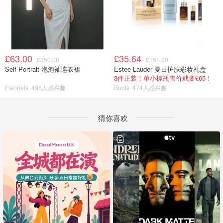
£63.00
£35.64
£350.00
£151.00
Self Portrait 泡泡袖连衣裙
Estee Lauder 夏日护肤彩妆礼盒
3件正装！单小棕瓶售价就要£65！
Flannels
495人感兴趣
Boots
474人感兴趣
猜你喜欢