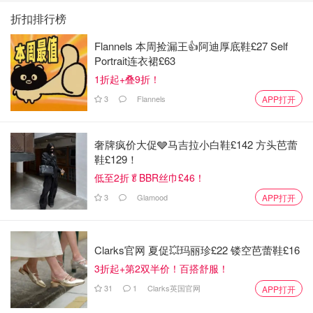
折扣排行榜
Flannels 本周捡漏王👍阿迪厚底鞋£27 Self
Portrait连衣裙£63
1折起+叠9折！
3
Flannels
APP打开
奢牌疯价大促🩶马吉拉小白鞋£142 方头芭蕾
鞋£129！
低至2折🥬BBR丝巾£46！
3
Glamood
APP打开
Clarks官网 夏促💥玛丽珍£22 镂空芭蕾鞋£16
3折起+第2双半价！百搭舒服！
31
1
Clarks英国官网
APP打开