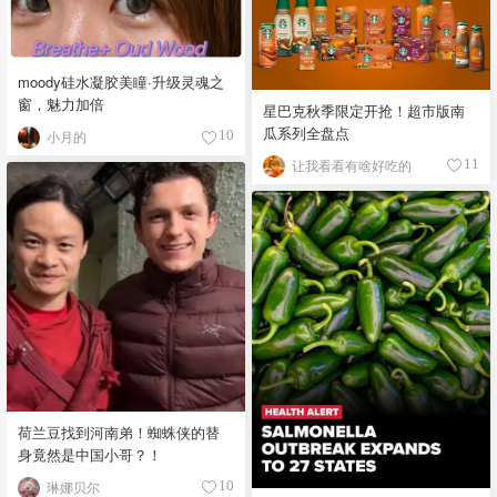
moody硅水凝胶美瞳·升级灵魂之
窗，魅力加倍
星巴克秋季限定开抢！超市版南
瓜系列全盘点
小月的
10
让我看看有啥好吃的
11
荷兰豆找到河南弟！蜘蛛侠的替
身竟然是中国小哥？！
琳娜贝尔
10