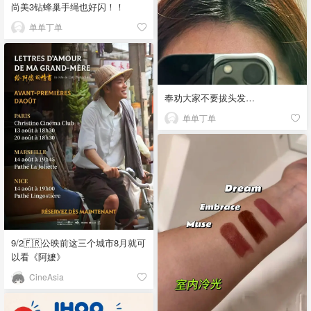
尚美3钻蜂巢手绳也好闪！！
单单丁单
奉劝大家不要拔头发…
单单丁单
9/2🇫🇷公映前这三个城市8月就可
以看《阿嬷》
CineAsia