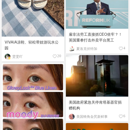
雇非法劳工直接抓CEO坐牢？！
英国重拳打击外卖平台黑工
VIVAIA凉鞋、轻松带娃游玩水公
园
夏洛克伏特加
4
雯雯吖
20
美国政府紧急关停肯塔基器官捐
赠机构
美国犄角旮旯新鲜事
6