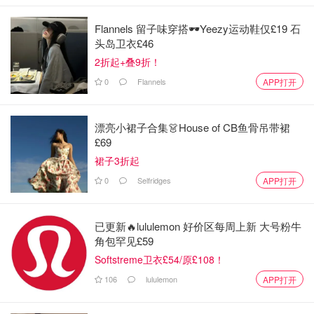
Flannels 留子味穿搭🕶️Yeezy运动鞋仅£19 石
头岛卫衣£46
2折起+叠9折！
0
Flannels
APP打开
漂亮小裙子合集👗House of CB鱼骨吊带裙
£69
裙子3折起
0
Selfridges
APP打开
已更新🔥lululemon 好价区每周上新 大号粉牛
角包罕见£59
Softstreme卫衣£54/原£108！
106
lululemon
APP打开