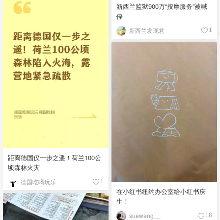
新西兰监狱900万“按摩服务”被喊
停
新西兰发现君
1
距离德国仅一步之遥！荷兰100公
顷森林火灾
德国吃喝玩乐
1
在小红书纽约办公室给小红书庆
生！
suewang__
18