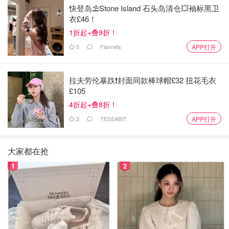
快登岛⛱️Stone Island 石头岛清仓💥袖标黑卫
衣£46！
1折起+叠9折！
0
Flannels
APP打开
拉夫劳伦暴跌❗️封面同款棒球帽£32 扭花毛衣
£105
4折起+叠8折！
2
TESSABIT
APP打开
大家都在抢
1
2