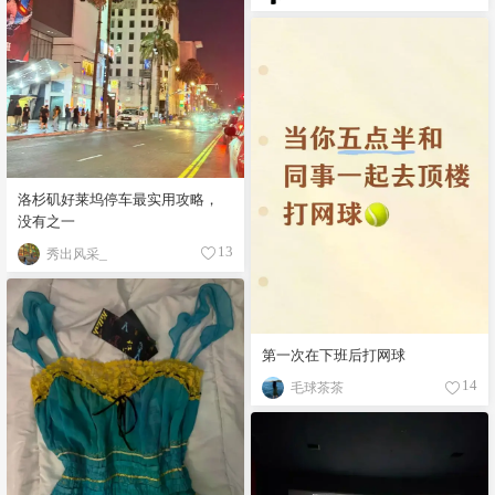
洛杉矶好莱坞停车最实用攻略，
没有之一
秀出风采_
13
第一次在下班后打网球
毛球茶茶
14