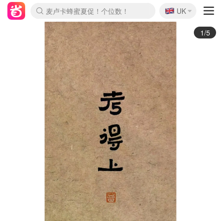
🇬🇧
Prada/Miu 4.8折！
UK
麦卢卡蜂蜜夏促！个位数！
啥？必胜客披萨5折！
2/5