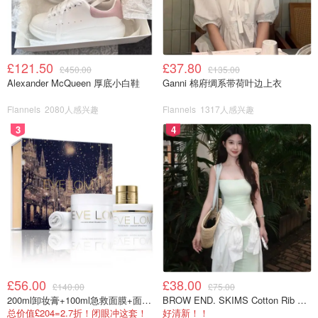
£121.50
£37.80
£450.00
£135.00
Alexander McQueen 厚底小白鞋
Ganni 棉府绸系带荷叶边上衣
Flannels
2080人感兴趣
Flannels
1317人感兴趣
3
4
£56.00
£38.00
£140.00
£75.00
200ml卸妆膏+100ml急救面膜+面霜+洁颜布
BROW END. SKIMS Cotton Rib 长款背心连衣裙 薄荷绿
总价值£204=2.7折！闭眼冲这套！
好清新！！