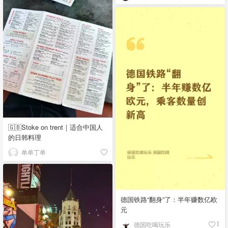
🇬🇧Stoke on trent｜适合中国人
的日韩料理
单单丁单
德国铁路“翻身”了：半年赚数亿欧
元
德国吃喝玩乐
1