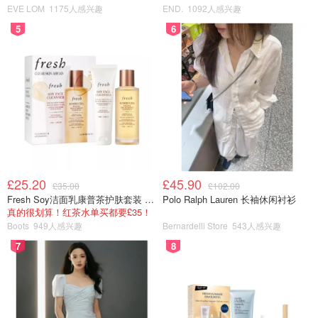
EVE LOM
1175人感兴趣
END.
1092人感兴趣
5
6
£25.20
£45.90
£35.00
£102.00
Fresh Soy洁面乳康普茶护肤套装 100ml
Polo Ralph Lauren 长袖休闲衬衫
真的很划算！红茶水单买都要£35！
Boots
949人感兴趣
Bernardelli Store
543人感兴趣
7
8