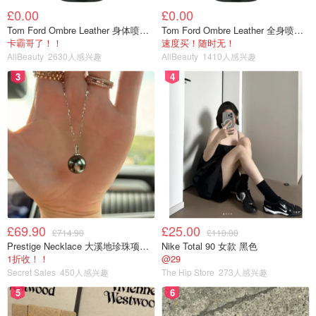
£0.00
£0.00
Tom Ford Ombre Leather 身体喷雾 150ml
Tom Ford Ombre Leather 全身喷雾 150ml
卡霸哥了！！
速度买！随时无！
AllBeauty
2630人感兴趣
AllBeauty
1410人感兴趣
3
4
£69.90
£25.00
£714.90
£110.00
Prestige Necklace 大溪地珍珠项链 10-11mm
Nike Total 90 女款 黑色
1折收！！
@29
Secret Sales
450人感兴趣
The Hip Store
273人感兴趣
5
6