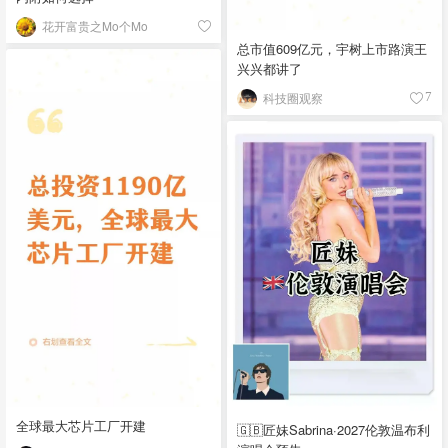
花开富贵之Mo个Mo
总市值609亿元，宇树上市路演王
兴兴都讲了
科技圈观察
7
全球最大芯片工厂开建
🇬🇧匠妹Sabrina·2027伦敦温布利