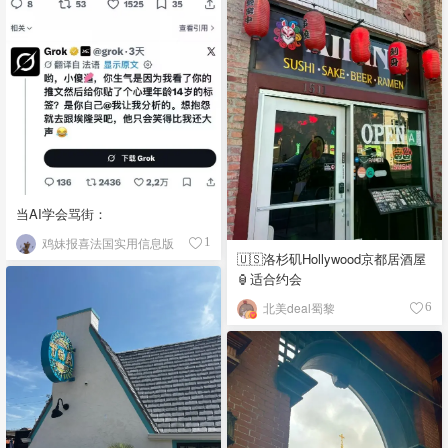
当AI学会骂街：
鸡妹报喜法国实用信息版
1
🇺🇸洛杉矶Hollywood京都居酒屋
🏮适合约会
北美deal蜀黎
6