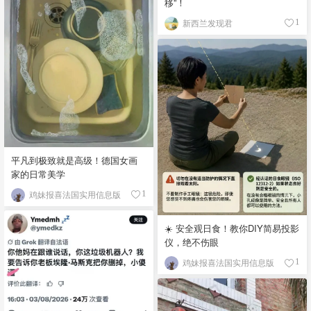
移”！
新西兰发现君
1
平凡到极致就是高级！德国女画
家的日常美学
鸡妹报喜法国实用信息版
1
☀️ 安全观日食！教你DIY简易投影
仪，绝不伤眼
鸡妹报喜法国实用信息版
1