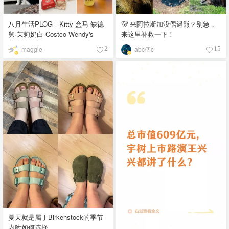
八月生活PLOG｜Kitty·盒马·缺德
🐻 来阿拉斯加没偶遇熊？别急，
舅·茉莉奶白·Costco·Wendy's
来这里补救一下！
maggie
abc個c
2
15
夏天就是属于Birkenstock的季节-
内附如何选择