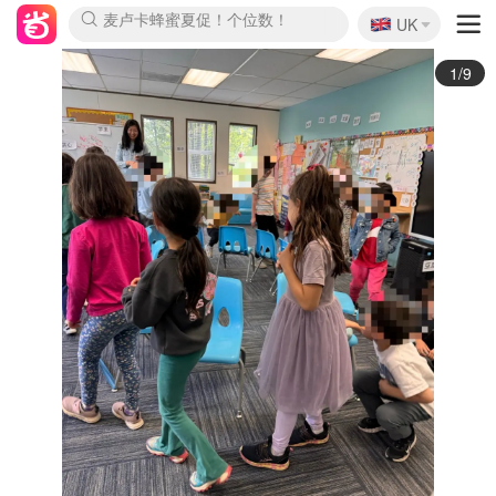
🇬🇧
Prada/Miu 4.8折！
UK
麦卢卡蜂蜜夏促！个位数！
啥？必胜客披萨5折！
2/9