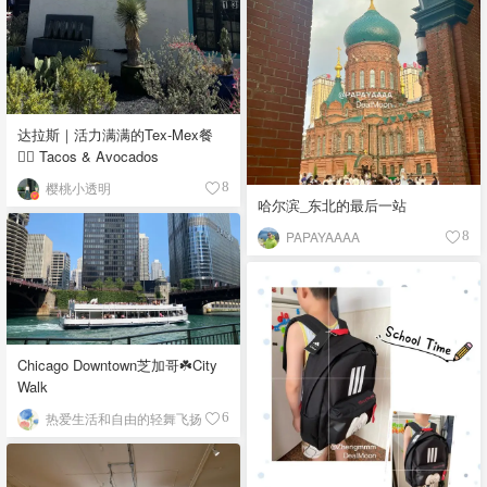
达拉斯｜活力满满的Tex-Mex餐
👉🏼 Tacos & Avocados
樱桃小透明
8
哈尔滨_东北的最后一站
PAPAYAAAA
8
Chicago Downtown芝加哥☘️City
Walk
热爱生活和自由的轻舞飞扬
6