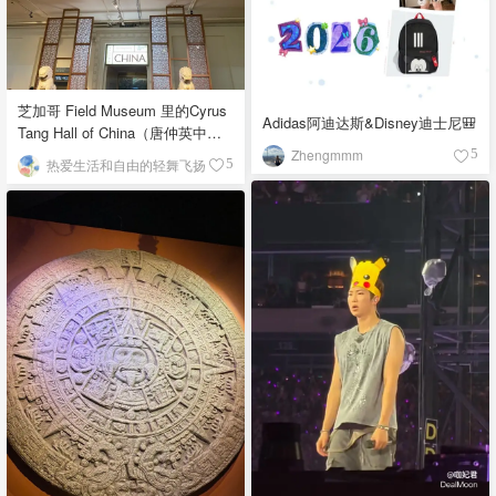
芝加哥 Field Museum 里的Cyrus
Adidas阿迪达斯&Disney迪士尼🎒
Tang Hall of China（唐仲英中国
馆）
Zhengmmm
5
热爱生活和自由的轻舞飞扬
5