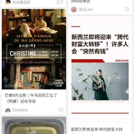
演唱会预告
科技圈观察
5
英区Live
巴黎8月点映｜牛马回到工位了
《阿嬷》还在等你
CineAsia
新西兰即将迎来“跨代财富大转