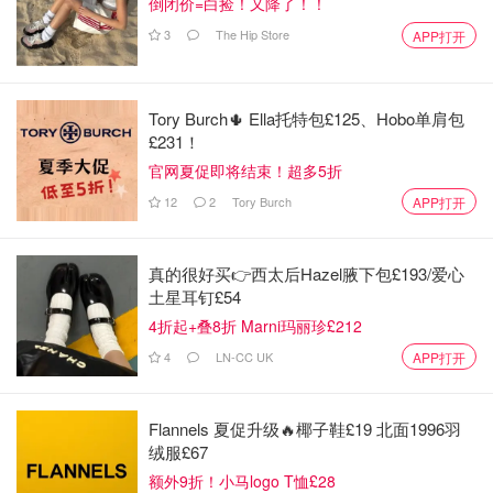
倒闭价=白捡！又降了！！
3
The Hip Store
APP打开
Tory Burch🌵 Ella托特包£125、Hobo单肩包
£231！
官网夏促即将结束！超多5折
12
2
Tory Burch
APP打开
真的很好买👉西太后Hazel腋下包£193/爱心
土星耳钉£54
4折起+叠8折 Marni玛丽珍£212
4
LN-CC UK
APP打开
Flannels 夏促升级🔥椰子鞋£19 北面1996羽
绒服£67
额外9折！小马logo T恤£28