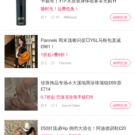
卡霸哥了❓TF木质香身体喷雾零元购❓❗
随时无！运费也免！
7
15
AllBeauty
APP打开
Flannels 周末顶奢闪促💥YSL马鞍包直减
£961！
1折起+叠9折！
2
Flannels
APP打开
珍珠饰品专场🦪大溪地黑珍珠项链£69/原
£714
0.7折起 巴洛克珍珠手链£35
5
1
Secret Sales
APP打开
£50封顶💰Hip 倒闭大清仓！阿迪德训鞋£20