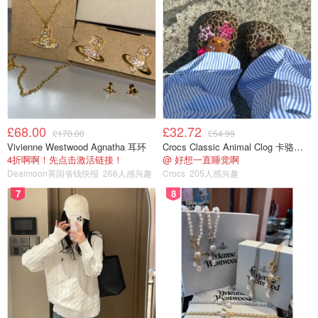
£68.00
£32.72
£170.00
£54.99
Vivienne Westwood Agnatha 耳环
Crocs Classic Animal Clog 卡骆驰动物印花洞洞鞋
4折啊啊！先点击激活链接！
@ 好想一直睡觉啊
Dealmoon英国省钱快报
266人感兴趣
Crocs
205人感兴趣
7
8