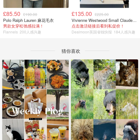
£85.50
£135.00
£190.00
£225.00
Polo Ralph Lauren 麻花毛衣
Vivienne Westwood Small Claude 珍珠项链
男款女穿松弛感拉满！
点击激活链接后看到私促价！
Flannels
200人感兴趣
Dealmoon英国省钱快报
184人感兴趣
猜你喜欢