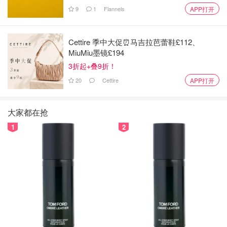
9
1
Flannels
APP打开
Cettire 季中大促⏰马吉拉芭蕾鞋£112、
MiuMiu墨镜£194
3折起+叠9折！
20
Cettire
APP打开
大家都在抢
1
2