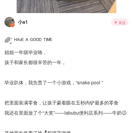
小a1
关注
🌈¨̮ ᴴᴬᵛᴱ ᴬ ᴳᴼᴼᴰ ᵀᴵᴹᴱ
姐姐一年级毕业咯，
孩子和家长都很辛苦的一年，
毕业趴体，我负责了一个小游戏，“snake pool ”
把里面装满零食，让孩子蒙着眼在五秒内铲最多的零食
我还在里面放了个“大奖”——labubu便利店系列——牛奶😉
其他家长负责了抢🪑和填字游戏