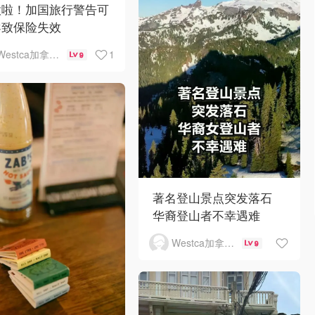
意啦！加国旅行警告可
导致保险失效
1
Westca加拿大生活
9
著名登山景点突发落石
华裔登山者不幸遇难
Westca加拿大生活
9