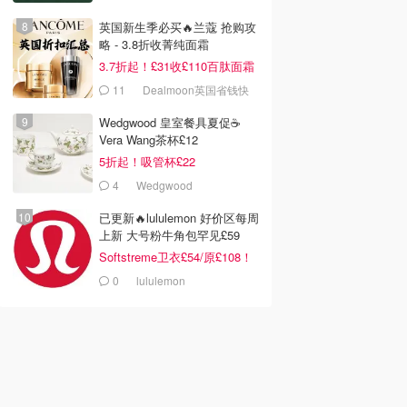
英国新生季必买🔥兰蔻 抢购攻
略 - 3.8折收菁纯面霜
3.7折起！£31收£110百肽面霜
套装
11
Dealmoon英国省钱快
报
Wedgwood 皇室餐具夏促☕️
Vera Wang茶杯£12
5折起！吸管杯£22
4
Wedgwood
已更新🔥lululemon 好价区每周
上新 大号粉牛角包罕见£59
Softstreme卫衣£54/原£108！
0
lululemon