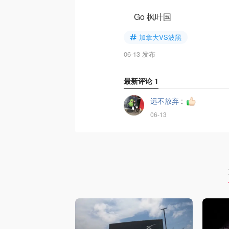
Go 枫叶国
加拿大VS波黑
06-13 发布
最新评论
1
远不放弃
:
06-13