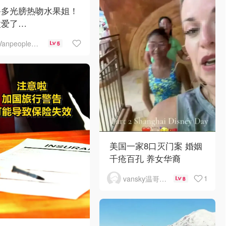
鲁多光膀热吻水果姐！
太爱了…
Vanpeople人在温哥华
5
美国一家8口灭门案 婚姻
千疮百孔 养女华裔
1
vansky温哥华天空
8