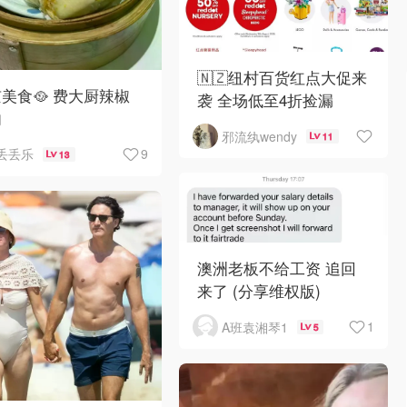
🇳🇿纽村百货红点大促来
美食🥘 费大厨辣椒
袭 全场低至4折捡漏
肉
邪流纨wendy
11
9
丢丢乐
13
澳洲老板不给工资 追回
来了 (分享维权版)
1
A班袁湘琴1
5