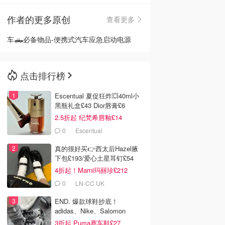
作者的更多原创
查看更多
🇳🇿
新西兰
车🛻必备物品-便携式汽车应急启动电源
点击排行榜
Escentual 夏促狂炸💥40ml小
黑瓶礼盒£43 Dior唇膏£6
2.5折起 纪梵希唇釉£14
0
Escentual
真的很好买👉西太后Hazel腋
下包£193/爱心土星耳钉£54
4折起！Marni玛丽珍£212
0
LN-CC UK
END. 爆款球鞋抄底！
adidas、Nike、Salomon
3折起 Puma赛车鞋£27