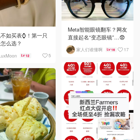
Meta智能眼镜翻车？网友
不如买表⌚️！第一只
直接起名“变态眼镜”…😨
表怎么选？
17
家人们谁懂啊
16
5
LuxMoon
12