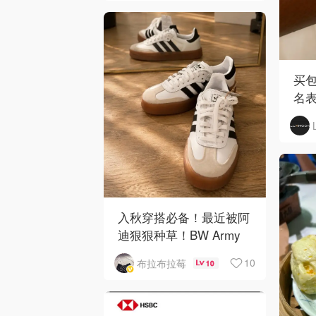
买包
名
入秋穿搭必备！最近被阿
迪狠狠种草！BW Army
和 Sambae 值得拥有！
10
布拉布拉莓
10