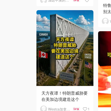
溜达中澳的王公子
8
特
别
天方夜谭！特朗普威胁要
在美加边境建造这个
1
Westca加拿大生活
9