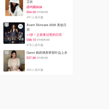
卫衣
@鸡腿妹妹
£64.00
£108.00
491人感兴趣
Avant Skincare 2026 美妆日
历
=1折！之前拿过奖的日历
£98.10
£1029.00
478人感兴趣
Ganni 棉府绸系带荷叶边上衣
£37.80
£135.00
464人感兴趣