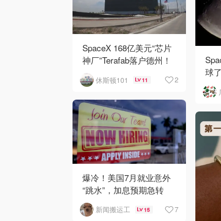
SpaceX 168亿美元“芯片
Sp
神厂”Terafab落户德州！
球
2
休斯顿101
11
爆冷！美国7月就业意外
“跳水”，加息预期急转
弯！
7
新闻搬运工
15