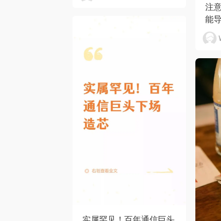
注
能
实属罕见！百年通信巨头