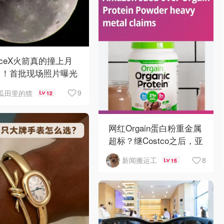
aceX火箭真的撞上月
了！首批现场照片曝光
9
瓜田里的猹
12
网红Orgain蛋白粉重金属
超标？继Costco之后，亚
马逊也被告了！
8
新闻搬运工
15