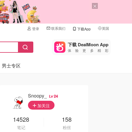
联系我们
英国
登录
下载App
🇺🇸
美国
下载 DealMoon App
体验更多精彩
🇨🇳
中国
男士专区
🇨🇦
加拿大
🇬🇧
英国
🇩🇪
德国
Snoopy_
24
🇫🇷
加关注
法国
🇮🇹
14528
158
意大利
笔记
粉丝
🇦🇺
澳洲