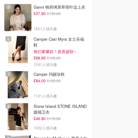
Ganni 棉府绸系带荷叶边上衣
£37.80
£135.00
1501人感兴趣
Camper Casi Myra 女士乐福
鞋
他们家爆款！皮质超软~
£68.85
£135.00
1241人感兴趣
Camper 玛丽珍鞋
£84.00
£120.00
1121人感兴趣
Stone Island STONE ISLAND
圆领卫衣
£46.80
£170.00
1022人感兴趣