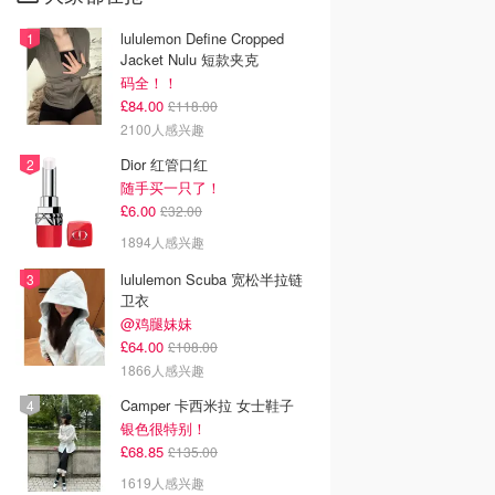
lululemon Define Cropped
Jacket Nulu 短款夹克
码全！！
£84.00
£118.00
2100人感兴趣
Dior 红管口红
随手买一只了！
£6.00
£32.00
1894人感兴趣
lululemon Scuba 宽松半拉链
卫衣
@鸡腿妹妹
£64.00
£108.00
1866人感兴趣
Camper 卡西米拉 女士鞋子
银色很特别！
£68.85
£135.00
1619人感兴趣