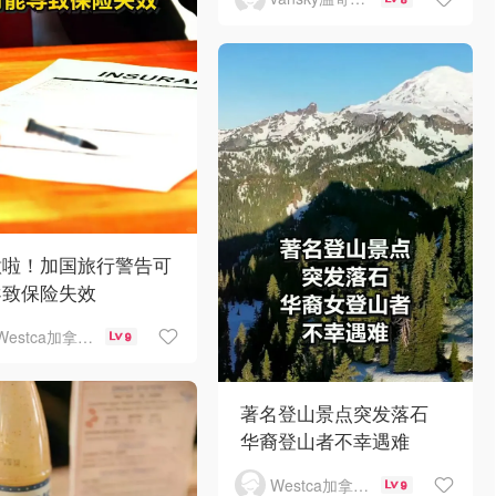
意啦！加国旅行警告可
导致保险失效
Westca加拿大生活
9
著名登山景点突发落石
华裔登山者不幸遇难
Westca加拿大生活
9