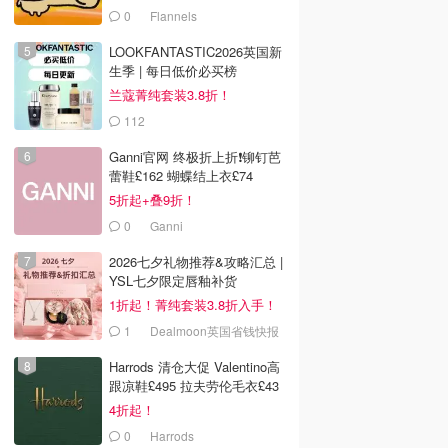
0
Flannels
LOOKFANTASTIC2026英国新
生季 | 每日低价必买榜
兰蔻菁纯套装3.8折！
112
LOOKFANTASTIC.COM
Ganni官网 终极折上折❗️铆钉芭
蕾鞋£162 蝴蝶结上衣£74
5折起+叠9折！
0
Ganni
2026七夕礼物推荐&攻略汇总 |
YSL七夕限定唇釉补货
1折起！菁纯套装3.8折入手！
1
Dealmoon英国省钱快报
Harrods 清仓大促 Valentino高
跟凉鞋£495 拉夫劳伦毛衣£43
4折起！
0
Harrods