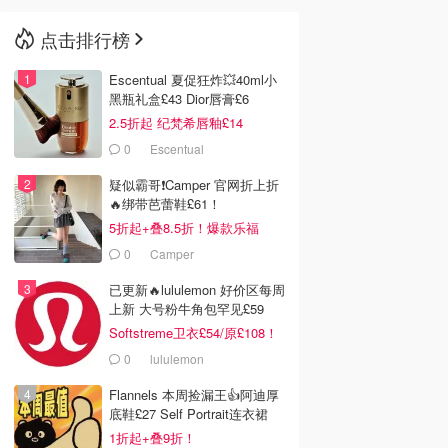
点击排行榜
🇳🇿
新西兰
Escentual 夏促狂炸💥40ml小
黑瓶礼盒£43 Dior唇膏£6
2.5折起 纪梵希唇釉£14
0
Escentual
疑似霸哥❗️Camper 官网折上折
🔥绑带芭蕾鞋£61！
5折起+叠8.5折！爆款乐福
£68！
0
Camper
已更新🔥lululemon 好价区每周
上新 大号粉牛角包罕见£59
Softstreme卫衣£54/原£108！
0
lululemon
Flannels 本周捡漏王👍阿迪厚
底鞋£27 Self Portrait连衣裙
£63
1折起+叠9折！