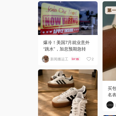
爆冷！美国7月就业意外
“跳水”，加息预期急转
弯！
2
新闻搬运工
15
买包
名