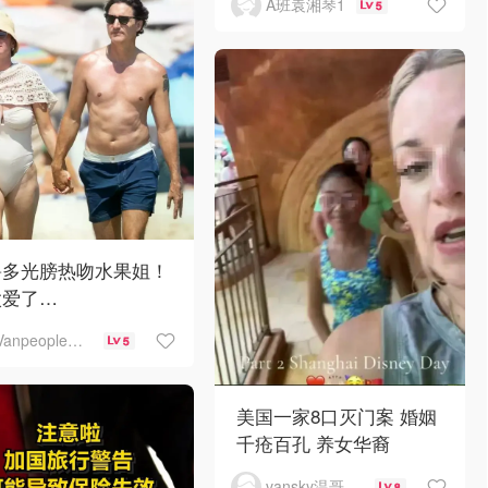
A班袁湘琴1
5
鲁多光膀热吻水果姐！
太爱了…
Vanpeople人在温哥华
5
美国一家8口灭门案 婚姻
千疮百孔 养女华裔
vansky温哥华天空
8