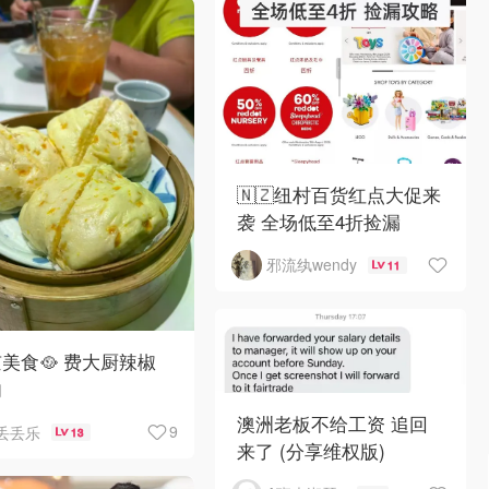
🇳🇿纽村百货红点大促来
袭 全场低至4折捡漏
邪流纨wendy
11
美食🥘 费大厨辣椒
肉
澳洲老板不给工资 追回
9
丢丢乐
13
来了 (分享维权版)