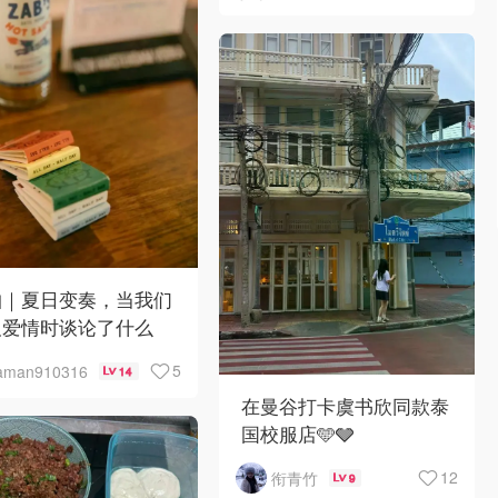
帕｜夏日变奏，当我们
及爱情时谈论了什么
5
aman910316
14
在曼谷打卡虞书欣同款泰
国校服店🩵🩶
12
衔青竹
9