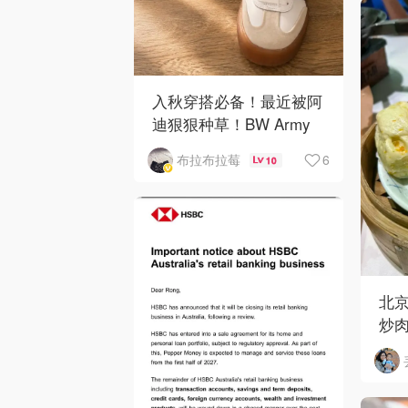
入秋穿搭必备！最近被阿
迪狠狠种草！BW Army
和 Sambae 值得拥有！
6
布拉布拉莓
10
北京
炒