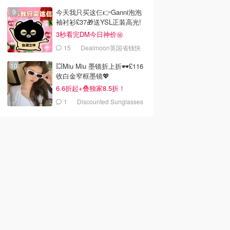
今天我只买这仨👉Ganni泡泡
袖衬衫£37🎁送YSL正装高光!
3秒看完DM今日神价㊙️
15
Dealmoon英国省钱快
报
💥Miu Miu 墨镜折上折🕶️£116
收白金窄框墨镜💖
6.6折起+叠独家8.5折！
1
Discounted Sunglasses