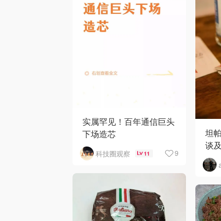
实属罕见！百年通信巨头
坦
下场造芯
谈
9
科技圈观察
11