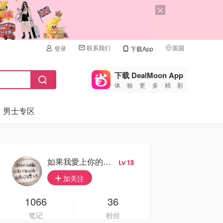
联系我们
英国
登录
下载App
🇺🇸
美国
下载 DealMoon App
体验更多精彩
🇨🇳
中国
男士专区
🇨🇦
加拿大
🇬🇧
英国
🇩🇪
德国
如果我愛上你的笑容
13
🇫🇷
加关注
法国
🇮🇹
1066
36
意大利
笔记
粉丝
🇦🇺
澳洲