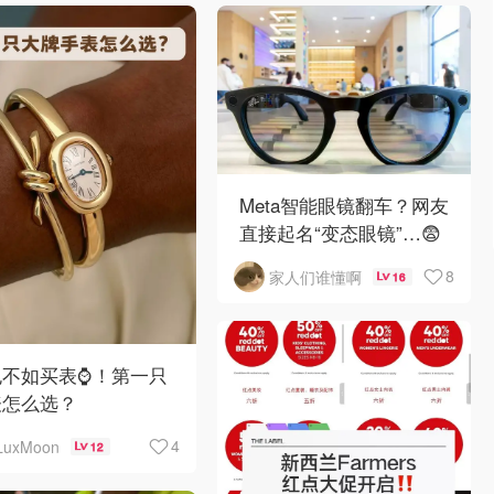
Meta智能眼镜翻车？网友
直接起名“变态眼镜”…😨
8
家人们谁懂啊
16
不如买表⌚️！第一只
表怎么选？
4
LuxMoon
12