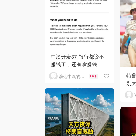
中澳开麦37-银行都说不
赚钱了，还有啥赚钱
特
溜达中澳的王公子
8
别