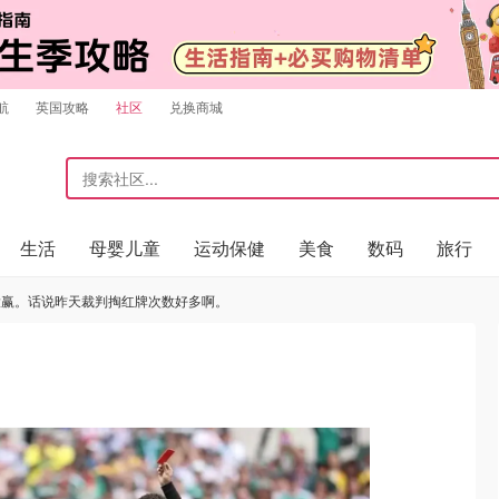
航
英国攻略
社区
兑换商城
生活
母婴儿童
运动保健
美食
数码
旅行
大赢。话说昨天裁判掏红牌次数好多啊。