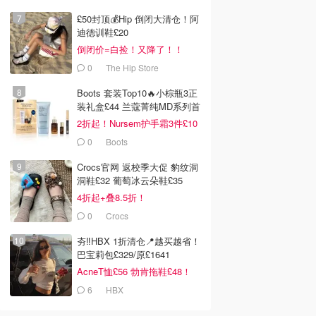
£50封顶💰Hip 倒闭大清仓！阿
迪德训鞋£20
倒闭价=白捡！又降了！！
0
The Hip Store
Boots 套装Top10🔥小棕瓶3正
装礼盒£44 兰蔻菁纯MD系列首
折
2折起！Nursem护手霜3件£10
0
Boots
Crocs官网 返校季大促 豹纹洞
洞鞋£32 葡萄冰云朵鞋£35
4折起+叠8.5折！
0
Crocs
夯‼️HBX 1折清仓📍越买越省！
巴宝莉包£329/原£1641
AcneT恤£56 勃肯拖鞋£48！
6
HBX