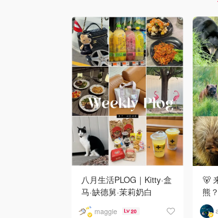
八月生活PLOG｜Kitty·盒
🐻
马·缺德舅·茉莉奶白
熊
·Costco·Wendy's
下
maggie
20