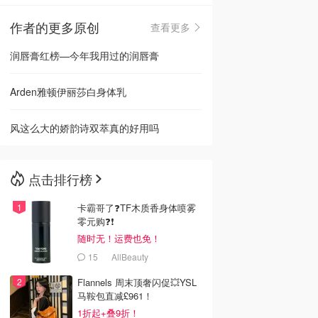
作者的更多原创
查看更多
🇳🇿
新西兰
润唇膏红榜—今年我用过的润唇膏
Arden雅顿伊丽莎白身体乳
风这么大的娇韵诗双萃真的好用吗
点击排行榜
卡霸哥了❓TF木质香身体喷雾
零元购❓❗
随时无！运费也免！
15
AllBeauty
Flannels 周末顶奢闪促💥YSL
马鞍包直减£961！
1折起+叠9折！