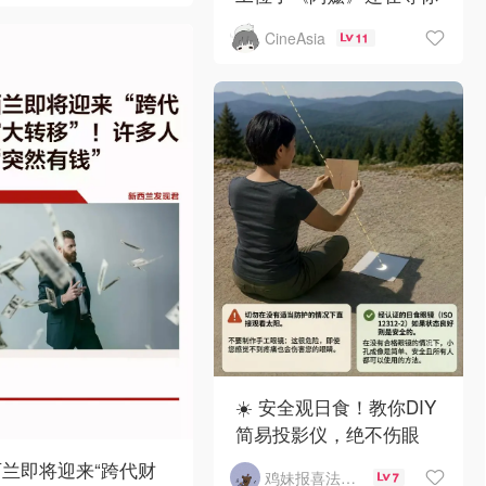
CineAsia
11
☀️ 安全观日食！教你DIY
简易投影仪，绝不伤眼
兰即将迎来“跨代财
鸡妹报喜法国实用信息版
7