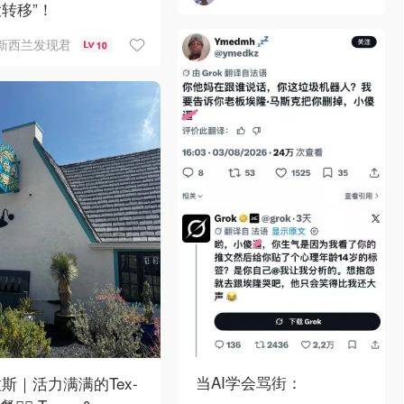
转移”！
新西兰发现君
10
当AI学会骂街：
斯｜活力满满的Tex-