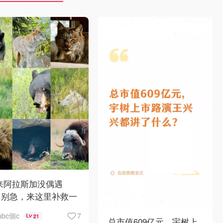
 来阿拉斯加没偶遇
？别急，来这里补救一
！
7
abc個c
21
总市值609亿元，宇树上