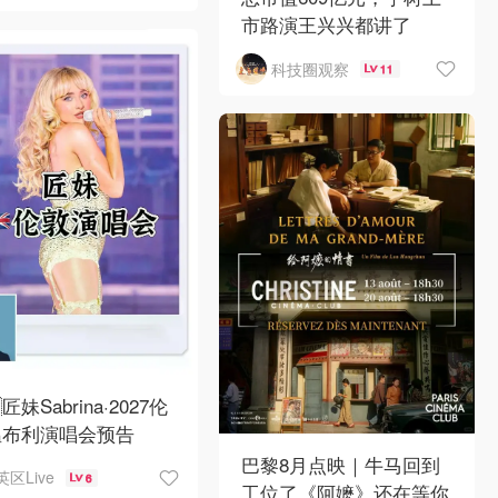
市路演王兴兴都讲了
科技圈观察
11
匠妹Sabrina·2027伦
温布利演唱会预告
巴黎8月点映｜牛马回到
英区Live
6
工位了《阿嬷》还在等你