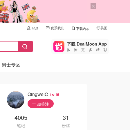
联系我们
英国
登录
下载App
🇺🇸
美国
下载 DealMoon App
体验更多精彩
🇨🇳
中国
男士专区
🇨🇦
加拿大
🇬🇧
英国
🇩🇪
德国
QingweiC
16
🇫🇷
加关注
法国
🇮🇹
4005
31
意大利
笔记
粉丝
🇦🇺
澳洲