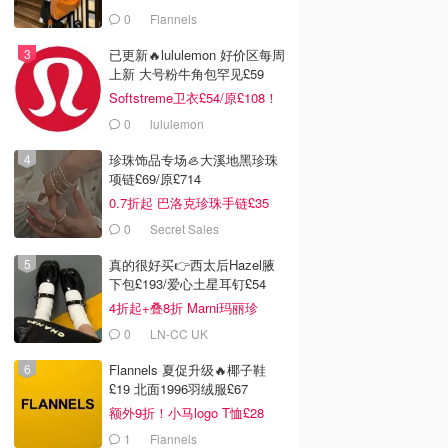
0
Flannels
已更新🔥lululemon 好价区每周
上新 大号粉牛角包罕见£59
Softstreme卫衣£54/原£108！
0
lululemon
珍珠饰品专场🦪大溪地黑珍珠
项链£69/原£714
0.7折起 巴洛克珍珠手链£35
0
Secret Sales
真的很好买👉西太后Hazel腋
下包£193/爱心土星耳钉£54
4折起+叠8折 Marni玛丽珍
£212
0
LN-CC UK
Flannels 夏促升级🔥椰子鞋
£19 北面1996羽绒服£67
额外9折！小马logo T恤£28
1
Flannels