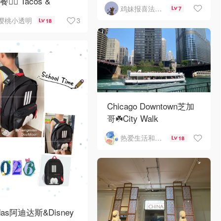
餐👉🏼 Tacos &
鸡妹报喜法国实用信息版
7
cados
3
樱桃小透明
18
Chicago Downtown芝加
哥☘️City Walk
热爱生活和自由的轻舞飞扬
18
idas阿迪达斯&Disney