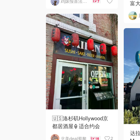
鸡妹报喜法国实用信息版
7
富大
🇺🇸洛杉矶Hollywood京
都居酒屋🏮适合约会
达拉
2
北美deal蜀黎
16