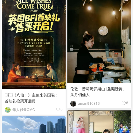
伦敦｜普莉姆罗斯山 |圣诞迁徙,
风月俏佳人
🇬🇧《八仙！》主创来英国啦！
首映礼抢票开启⏰
aman910316
8
华人影业CMC
6