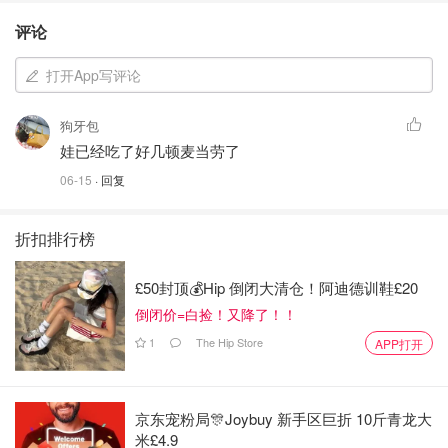
评论
打开App写评论
狗牙包
娃已经吃了好几顿麦当劳了
06-15
· 回复
折扣排行榜
£50封顶💰Hip 倒闭大清仓！阿迪德训鞋£20
倒闭价=白捡！又降了！！
1
The Hip Store
APP打开
京东宠粉局🎊Joybuy 新手区巨折 10斤青龙大
米£4.9