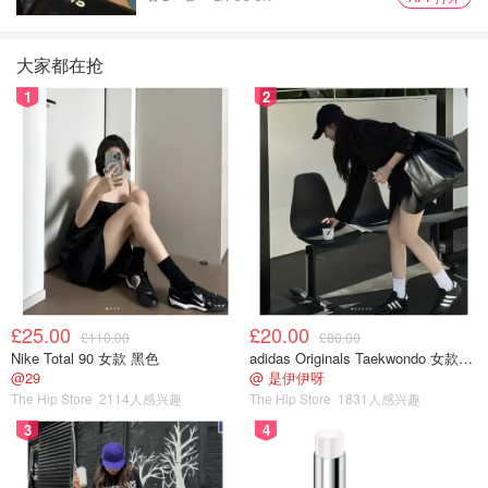
大家都在抢
1
2
£25.00
£20.00
£110.00
£80.00
Nike Total 90 女款 黑色
adidas Originals Taekwondo 女款黑色运动鞋
@29
@ 是伊伊呀
The Hip Store
2114人感兴趣
The Hip Store
1831人感兴趣
3
4