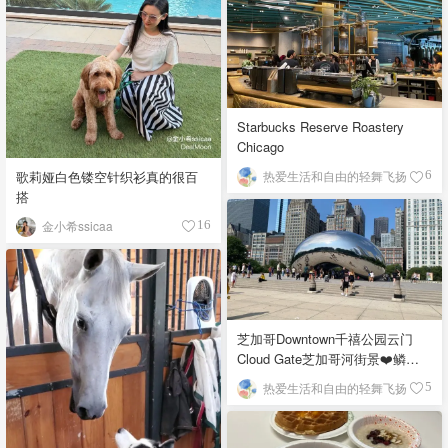
Starbucks Reserve Roastery
Chicago
歌莉娅白色镂空针织衫真的很百
热爱生活和自由的轻舞飞扬
6
搭
金小希ssicaa
16
芝加哥Downtown千禧公园云门
Cloud Gate芝加哥河街景❤️鳞次
栉比的高楼
热爱生活和自由的轻舞飞扬
5