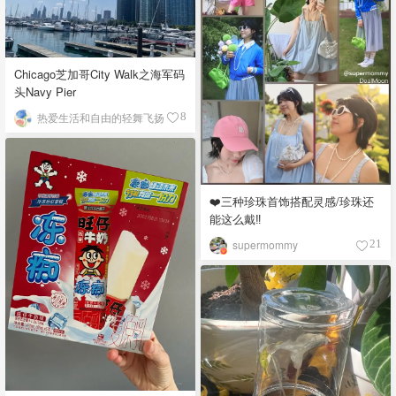
Chicago芝加哥City Walk之海军码
头Navy Pier
热爱生活和自由的轻舞飞扬
8
❤️三种珍珠首饰搭配灵感/珍珠还
能这么戴‼️
supermommy
21