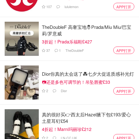
107
lululemon
APP打开
TheDoubleF 高奢宝地🤴Prada/Miu Miu/巴宝
莉/罗意威
3折起！Prada乐福鞋£427
37
1
TheDoubleF
APP打开
Dior你真的太会送了💑七夕大促送质感补光灯
📷还是多色可调节的！吊坠唇蜜£33
2
Dior
APP打开
真的很好买👉西太后Hazel腋下包£193/爱心
土星耳钉£54
4折起！Marni玛丽珍£212
2
LN-CC UK
APP打开