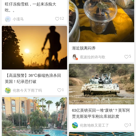
旺仔冻痴雪糕，一起来冻痴大
吃。。
小濡马
12
渐近脱离闷养
底波拉的诗与歌
5
【高温预警】36℃极端热浪杀回
英国！纪录恐打破
伦敦今天下雨了吗
1
63亿英镑买回一堆“废铁”？英军阿
贾克斯装甲车刚出库就趴窝
伦敦地铁又罢工了
3