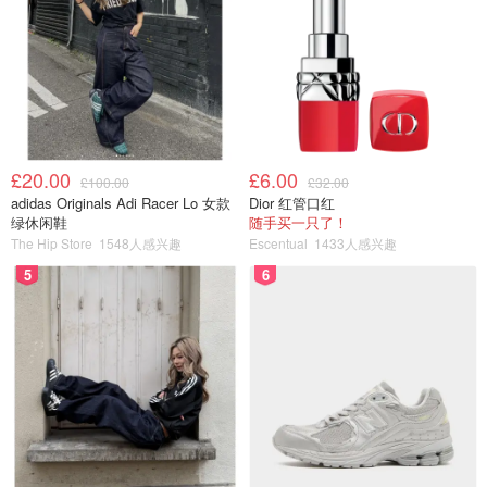
£20.00
£6.00
£100.00
£32.00
adidas Originals Adi Racer Lo 女款
Dior 红管口红
绿休闲鞋
随手买一只了！
The Hip Store
1548人感兴趣
Escentual
1433人感兴趣
5
6