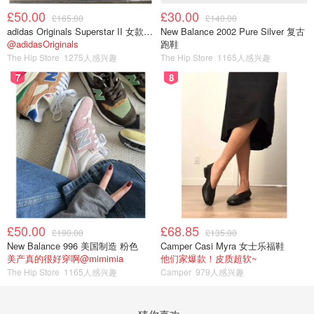
£50.00
£30.00
£165.00
£140.00
adidas Originals Superstar II 女款串珠休闲鞋 黑色
New Balance 2002 Pure Silver 复古
@adidasOriginals
跑鞋
The Hip Store
1275人感兴趣
The Hip Store
1165人感兴趣
7
8
£50.00
£68.85
£190.00
£135.00
New Balance 996 美国制造 粉色
Camper Casi Myra 女士乐福鞋
美产真的很好穿啊@mimimia
他们家爆款！皮质超软~
The Hip Store
1165人感兴趣
Camper
979人感兴趣