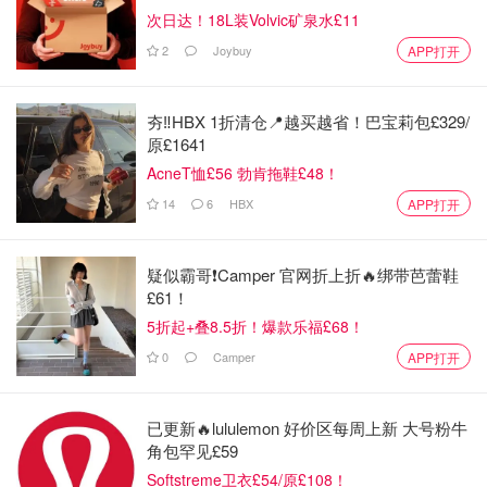
次日达！18L装Volvic矿泉水£11
2
Joybuy
APP打开
夯‼️HBX 1折清仓📍越买越省！巴宝莉包£329/
原£1641
AcneT恤£56 勃肯拖鞋£48！
14
6
HBX
APP打开
疑似霸哥❗️Camper 官网折上折🔥绑带芭蕾鞋
£61！
5折起+叠8.5折！爆款乐福£68！
0
Camper
APP打开
已更新🔥lululemon 好价区每周上新 大号粉牛
角包罕见£59
Softstreme卫衣£54/原£108！