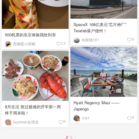
SpaceX 168亿美元“芯片神厂”
Terafab落户德州！
500机票的东京体验我给到夯
休斯顿101
9
西雅图小雨帽
13
Hyatt Regency Maui ——
8月生活 熬过最难的开学第一周
Japengo
终于周末啦！
小a1
9
Summer在漂流
9