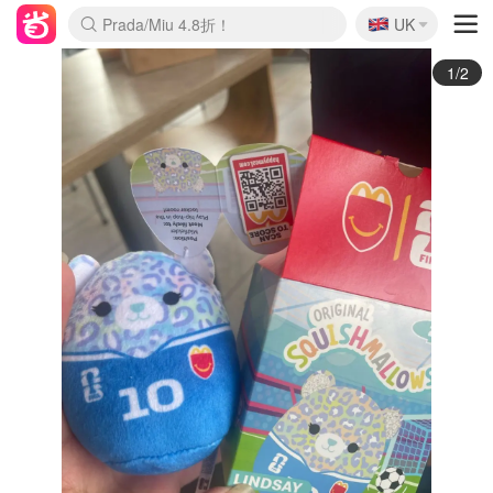
🇬🇧
Prada/Miu 4.8折！
UK
麦卢卡蜂蜜夏促！个位数！
啥？必胜客披萨5折！
1/2