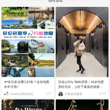
猜你喜欢
🐟多伦多去哪儿钓鱼？这份地图
旧金山City Walk穿搭｜54岁也爱
全年可用✅
宽松毛衣，上松下紧真的很救比
例
America周末快讯
不要坚持要爱
7
10