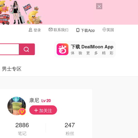
联系我们
英国
登录
下载App
🇺🇸
美国
下载 DealMoon App
体验更多精彩
🇨🇳
中国
男士专区
🇨🇦
加拿大
🇬🇧
英国
🇩🇪
德国
康尼
20
🇫🇷
加关注
法国
🇮🇹
2886
247
意大利
笔记
粉丝
🇦🇺
澳洲