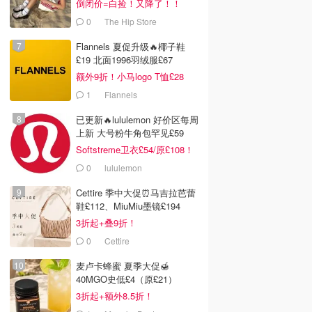
倒闭价=白捡！又降了！！
0
The Hip Store
Flannels 夏促升级🔥椰子鞋
£19 北面1996羽绒服£67
额外9折！小马logo T恤£28
1
Flannels
已更新🔥lululemon 好价区每周
上新 大号粉牛角包罕见£59
Softstreme卫衣£54/原£108！
0
lululemon
Cettire 季中大促⏰马吉拉芭蕾
鞋£112、MiuMiu墨镜£194
3折起+叠9折！
0
Cettire
麦卢卡蜂蜜 夏季大促🍯
40MGO史低£4（原£21）
3折起+额外8.5折！