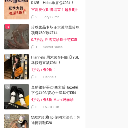
£125、Hobo单肩包£231！
官网夏促即将结束！超多5折
2
Tory Burch
珍珠饰品专场🦪大溪地黑珍珠
项链£69/原£714
0.7折起 巴洛克珍珠手链£35
1
Secret Sales
Flannels 周末顶奢闪促💥YSL
马鞍包直减£961！
1折起+叠9折！
0
Flannels
真的很好买👉西太后Hazel腋
下包£193/爱心土星耳钉£54
4折起+叠8折 Marni玛丽珍
£212
0
LN-CC UK
£50封顶💰Hip 倒闭大清仓！阿
迪德训鞋£20