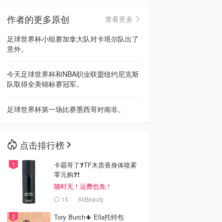
作者的更多原创
查看更多
🇳🇿
新西兰
足球世界杯小组赛加拿大队对卡塔尔队出了
意外。
今天足球世界杯和NBA职业联盟纽约尼克斯
队取得全美锦标赛冠军。
足球世界杯第一场比赛墨西哥对南非。
点击排行榜
卡霸哥了❓TF木质香身体喷雾
零元购❓❗
随时无！运费也免！
15
AllBeauty
Tory Burch🌵 Ella托特包