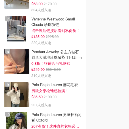
£68.00
£170.00
304人感兴趣
Vivienne Westwood Small
Claude 珍珠项链
点击激活链接后看到私促价！
£135.00
£225.00
220人感兴趣
Pendant Jewelry 公主方钻石
圆形大溪地珍珠吊坠 11-12mm
0.8折！很适合当礼物欸
£249.90
£3046.90
210人感兴趣
Polo Ralph Lauren 麻花毛衣
男款女穿松弛感拉满！
£85.50
£190.00
207人感兴趣
Polo Ralph Lauren 男童长袖衬
衫 Oxford
20Y有货！这件真的衣柜必备！！@蜜子不爱吃