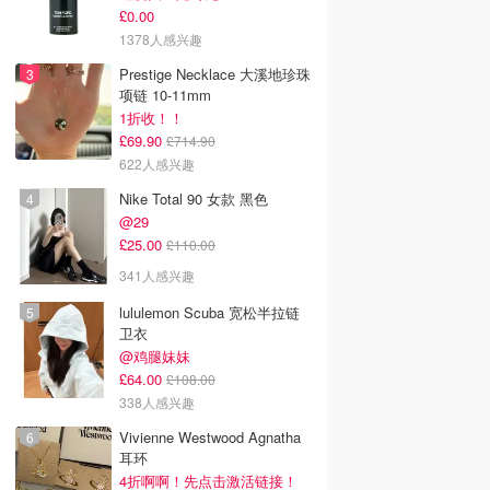
£0.00
1378人感兴趣
Prestige Necklace 大溪地珍珠
项链 10-11mm
1折收！！
£69.90
£714.90
622人感兴趣
Nike Total 90 女款 黑色
@29
£25.00
£110.00
341人感兴趣
lululemon Scuba 宽松半拉链
卫衣
@鸡腿妹妹
£64.00
£108.00
338人感兴趣
Vivienne Westwood Agnatha
耳环
4折啊啊！先点击激活链接！