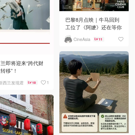
巴黎8月点映｜牛马回到
工位了《阿嬷》还在等你
CineAsia
11
兰即将迎来“跨代财
转移”！
1
新西兰发现君
10