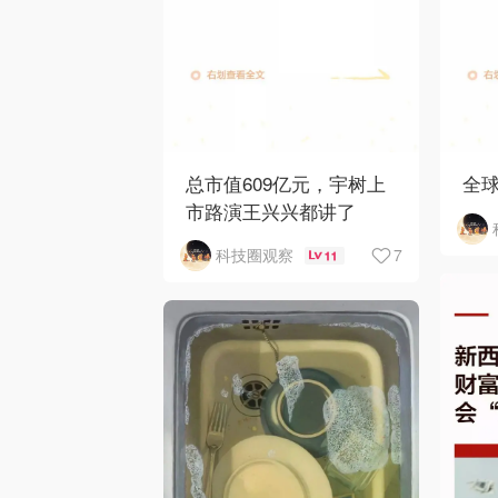
总市值609亿元，宇树上
全
市路演王兴兴都讲了
7
科技圈观察
11