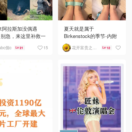
 来阿拉斯加没偶遇
夏天就是属于
？别急，来这里补救一
Birkenstock的季节-内附
！
如何选择
15
abc個c
花开富贵之Mo个Mo
21
12