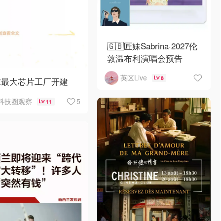
🇬🇧匠妹Sabrina·2027伦
敦温布利演唱会预告
英区Live
6
球最大芯片工厂开建
5
科技圈观察
11