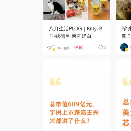
八月生活PLOG｜Kitty·盒
🐻
马·缺德舅·茉莉奶白
熊
·Costco·Wendy's
下
2
maggie
20