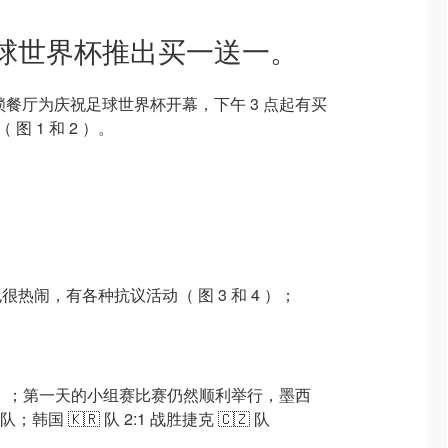
庆祝足球世界杯推出买一送一。
风味连锁餐厅为庆祝足球世界杯开幕，下午 3 点起有买
图 1 和 2 ）。
热闹，有各种抗议活动（ 图 3 和 4 ）；
5 ）；第一天的小组赛比赛仍然顺利举行，墨西
 队；韩国 🇰🇷 队 2:1 战胜捷克 🇨🇿 队