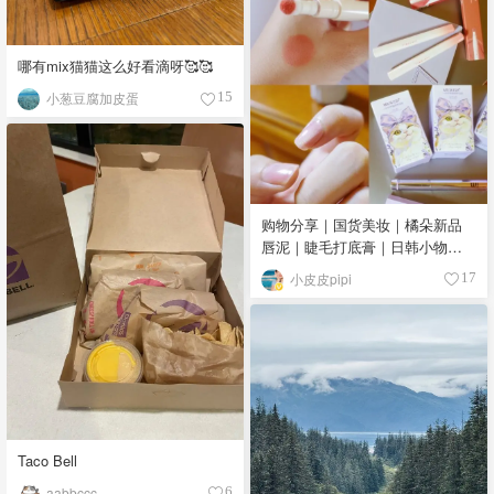
哪有mix猫猫这么好看滴呀🥰🥰
小葱豆腐加皮蛋
15
购物分享｜国货美妆｜橘朵新品
唇泥｜睫毛打底膏｜日韩小物｜
眼线笔｜美甲DIY💅
小皮皮pipi
17
Taco Bell
aabbccc
6