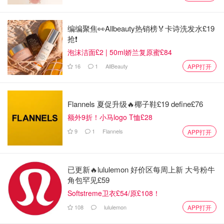
编编聚焦👀Allbeauty热销榜🏅卡诗洗发水£19
抢❗
泡沫洁面£2 | 50ml娇兰复原蜜£84
16
1
AllBeauty
APP打开
Flannels 夏促升级🔥椰子鞋£19 define£76
额外9折！小马logo T恤£28
9
1
Flannels
APP打开
已更新🔥lululemon 好价区每周上新 大号粉牛
角包罕见£59
Softstreme卫衣£54/原£108！
108
lululemon
APP打开