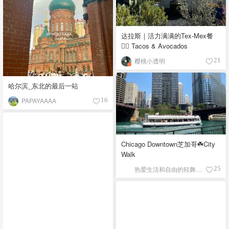
达拉斯｜活力满满的Tex-Mex餐
👉🏼 Tacos & Avocados
樱桃小透明
21
哈尔滨_东北的最后一站
PAPAYAAAA
16
Chicago Downtown芝加哥☘️City
Walk
热爱生活和自由的轻舞飞扬
25