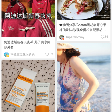
❤️动图分享/Costco黑胡椒开心果
神仙吃法/玫瑰全蛋松饼配黑胡椒
开心果碎太惊艳😍
supermommy
34
阿迪达斯新春夹克-和儿子共享同
款外套
不被三宝耽误的妈
19