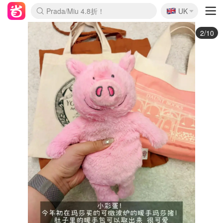
🇬🇧
Prada/Miu 4.8折！
UK
麦卢卡蜂蜜夏促！个位数！
啥？必胜客披萨5折！
3/10