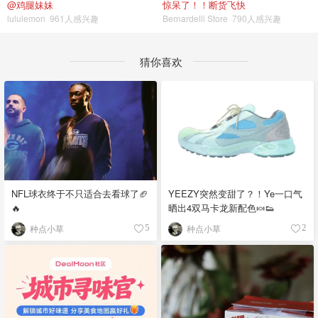
@鸡腿妹妹
惊呆了！！断货飞快
lululemon
961人感兴趣
Bernardelli Store
790人感兴趣
猜你喜欢
YEEZY突然变甜了？！Ye一口气
NFL球衣终于不只适合去看球了🏈
晒出4双马卡龙新配色🍬👟
🔥
种点小草
种点小草
2
5