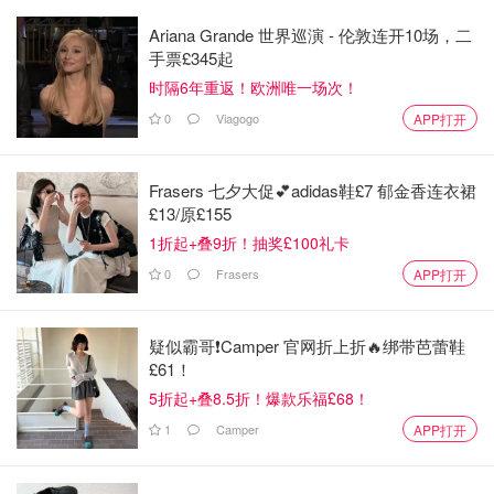
Ariana Grande 世界巡演 - 伦敦连开10场，二
手票£345起
时隔6年重返！欧洲唯一场次！
0
Viagogo
APP打开
Frasers 七夕大促💕adidas鞋£7 郁金香连衣裙
£13/原£155
1折起+叠9折！抽奖£100礼卡
0
Frasers
APP打开
疑似霸哥❗️Camper 官网折上折🔥绑带芭蕾鞋
£61！
5折起+叠8.5折！爆款乐福£68！
1
Camper
APP打开