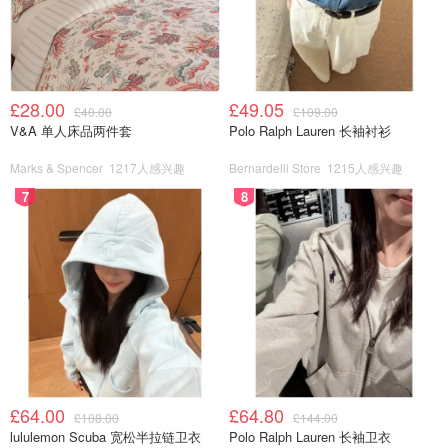
£28.00
£49.05
£40.00
£109.00
V&A 单人床品两件套
Polo Ralph Lauren 长袖衬衫
Marks & Spencer
1217人感兴趣
Bernardelli Store
1215人感兴趣
7
8
£64.00
£64.80
£108.00
£144.00
lululemon Scuba 宽松半拉链卫衣
Polo Ralph Lauren 长袖卫衣