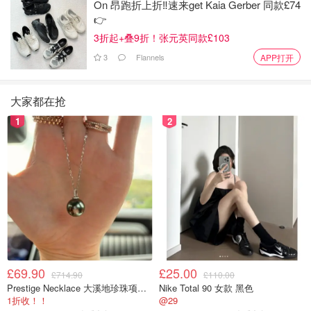
On 昂跑折上折‼️速来get Kaia Gerber 同款£74
👉
3折起+叠9折！张元英同款£103
3
Flannels
APP打开
大家都在抢
1
2
£69.90
£25.00
£714.90
£110.00
Prestige Necklace 大溪地珍珠项链 10-11mm
Nike Total 90 女款 黑色
1折收！！
@29