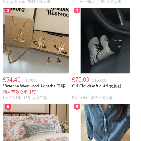
Secret Sales
2041人感兴趣
The Hip Store
1927人感兴趣
3
4
£54.40
£75.00
£170.00
£150.00
Vivienne Westwood Agnatha 耳环
ON Cloudswift 4 Ad 女跑鞋
情人节款心形耳钉！
LN-CC UK
1551人感兴趣
Flannels
1496人感兴趣
5
6