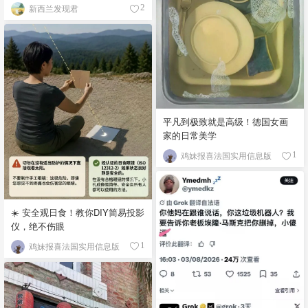
新西兰发现君
2
平凡到极致就是高级！德国女画
家的日常美学
鸡妹报喜法国实用信息版
1
☀️ 安全观日食！教你DIY简易投影
仪，绝不伤眼
鸡妹报喜法国实用信息版
1