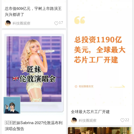
总市值609亿元，宇树上市路演王
兴兴都讲了
科技圈观察
17
全球最大芯片工厂开建
科技圈观察
22
🇬🇧匠妹Sabrina·2027伦敦温布利
演唱会预告