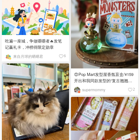
吃遍一座城，争做嚼嚼者🔥发笔
记赢礼卡，冲榜得限定勋章
来自月球的晒晒君
6
😍Pop Mart发型屋香氛盲盒/¥159
开出和我同款发型的“复古翘翘头”
😍
supermommy
2