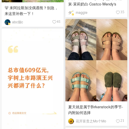
舅·茉莉奶白·Costco·Wendy's
🐻 来阿拉斯加没偶遇熊？别急，
maggie
35
来这里补救一下！
abc個c
41
夏天就是属于Birkenstock的季节-
内附如何选择
花开富贵之Mo个Mo
21