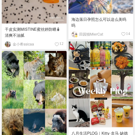
海边落日孕照怎么可以这么美呜
呜
干皮实测MISTINE蜜丝婷防晒🧴
田园猫MierCat
14
清爽不油腻
金小希ssicaa
12
八月生活PLOG｜Kitty·盒马·缺德