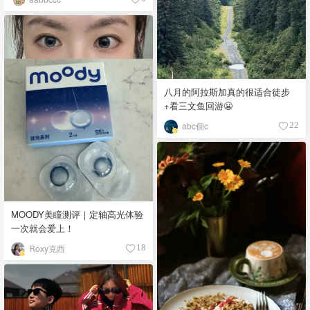
八月的阿拉斯加真的很适合徒步
+看三文鱼回游😬
abc個c
22
MOODY美瞳测评｜定轴高光体验
一次就会爱上！
Roxy克西
18