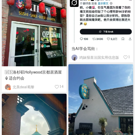
当AI学会骂街：
鸡妹报喜法国实用信息版
1
🇺🇸洛杉矶Hollywood京都居酒屋
🏮适合约会
北美deal蜀黎
14