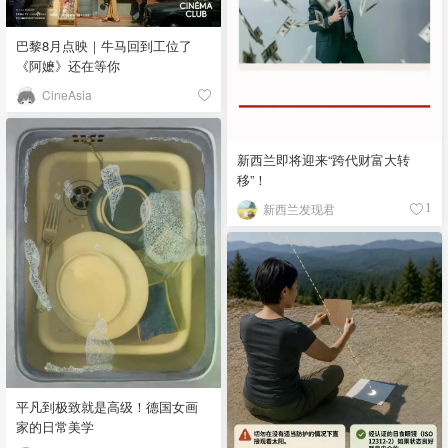
巴黎8月点映｜牛马回到工位了
《阿嬷》还在等你
CineAsia
新西兰即将迎来“跨代财富大转
移”！
新西兰发现君
1
平凡到极致就是高级！德国女画
家的日常美学