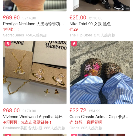
£69.90
£25.00
£714.90
£110.00
Prestige Necklace 大溪地珍珠项链 10-11mm
Nike Total 90 女款 黑色
1折收！！
@29
Secret Sales
450人感兴趣
The Hip Store
273人感兴趣
5
6
£68.00
£32.72
£170.00
£54.99
Vivienne Westwood Agnatha 耳环
Crocs Classic Animal Clog 卡骆驰动物印花洞洞鞋
4折啊啊！先点击激活链接！
@ 好想一直睡觉啊
Dealmoon英国省钱快报
266人感兴趣
Crocs
205人感兴趣