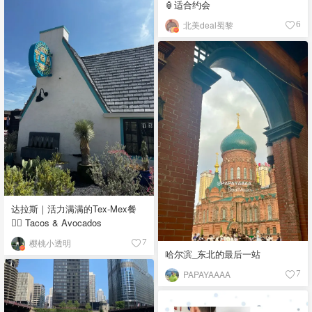
🏮适合约会
北美deal蜀黎
6
达拉斯｜活力满满的Tex-Mex餐
👉🏼 Tacos & Avocados
樱桃小透明
7
哈尔滨_东北的最后一站
PAPAYAAAA
7