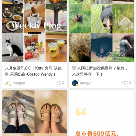
八月生活PLOG｜Kitty·盒马·缺德
🐻 来阿拉斯加没偶遇熊？别急，
舅·茉莉奶白·Costco·Wendy's
来这里补救一下！
maggie
abc個c
2
15