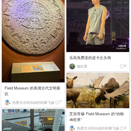
乐高免费送的皮卡丘头饰
咖妃君
6
Field Museum 的美洲古代文明展
区
热爱生活和自由的轻舞飞扬
7
芝加哥😁 Field Museum 的“动物
🦓世界”
热爱生活和自由的轻舞飞扬
4