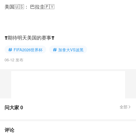
美国🇺🇸： 巴拉圭🇵🇾
❣️期待明天美国的赛事❣️
FIFA2026世界杯
加拿大VS波黑
06-12 发布
问大家
0
全部
评论