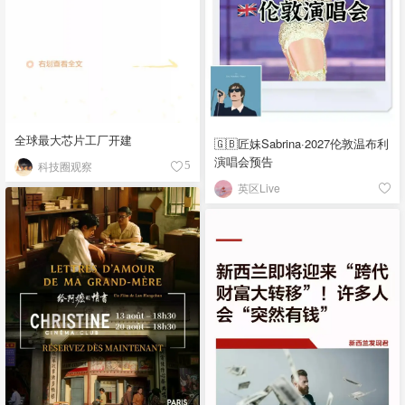
全球最大芯片工厂开建
🇬🇧匠妹Sabrina·2027伦敦温布利
演唱会预告
科技圈观察
5
英区Live