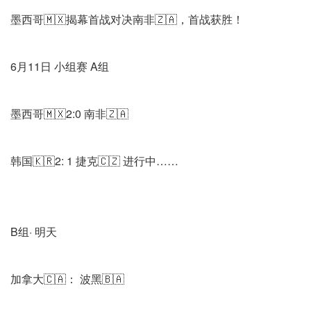
墨西哥🇲🇽揭幕首战对决南非🇿🇦，首战获胜！
6月11日 小组赛 A组
墨西哥🇲🇽2:0 南非🇿🇦
韩国🇰🇷2: 1 捷克🇨🇿 进行中……
B组· 明天
加拿大🇨🇦： 波黑🇧🇦