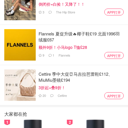
倒闭价=白捡！又降了！！
3
The Hip Store
APP打开
Flannels 夏促升级🔥椰子鞋£19 北面1996羽
绒服£67
额外9折！小马logo T恤£28
9
1
Flannels
APP打开
Cettire 季中大促⏰马吉拉芭蕾鞋£112、
MiuMiu墨镜£194
3折起+叠9折！
20
Cettire
APP打开
大家都在抢
1
2