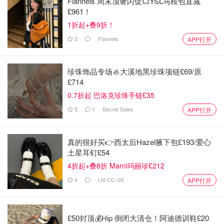
Flannels 周末顶奢闪促💥YSL马鞍包直减
£961！
1折起+叠9折！
2
Flannels
APP打开
珍珠饰品专场🦪大溪地黑珍珠项链£69/原
£714
0.7折起 巴洛克珍珠手链£35
5
1
Secret Sales
APP打开
真的很好买👉西太后Hazel腋下包£193/爱心
土星耳钉£54
4折起+叠8折 Marni玛丽珍£212
4
LN-CC UK
APP打开
£50封顶💰Hip 倒闭大清仓！阿迪德训鞋£20