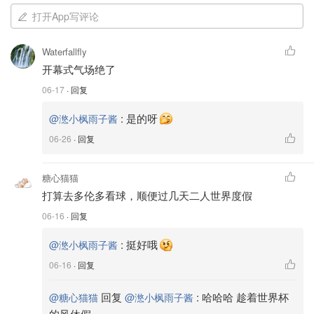
打开App写评论
Waterfallfly
开幕式气场绝了
06-17
· 回复
:
是的呀
@滺小枫雨子酱
06-26
· 回复
糖心猫猫
打算去多伦多看球，顺便过几天二人世界度假
06-16
· 回复
:
挺好哦
@滺小枫雨子酱
06-16
· 回复
回复
:
哈哈哈 趁着世界杯
@糖心猫猫
@滺小枫雨子酱
的风休假