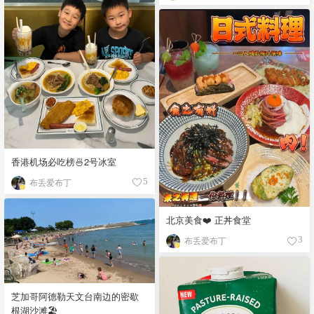
香港机场必吃榜🍜2号冰室
布丢爱布丁
5
北京美食❤️ 正丼食堂
布丢爱布丁
3
芝加哥阿德勒天文台南边的密歇
根湖沙滩🏖️