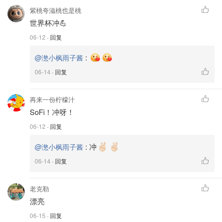
紫桃夸滋桃也是桃
世界杯冲💪
06-12
· 回复
:
@滺小枫雨子酱
06-14
· 回复
再来一份柠檬汁
SoFi！冲呀！
06-12
· 回复
:
冲
@滺小枫雨子酱
06-14
· 回复
老克勒
漂亮
06-15
· 回复