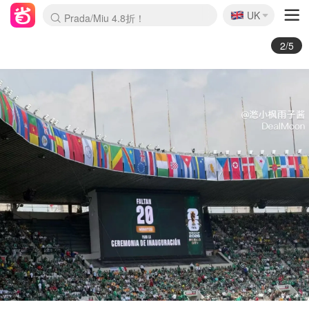
🇬🇧
Prada/Miu 4.8折！
UK
麦卢卡蜂蜜夏促！个位数！
啥？必胜客披萨5折！
3/5