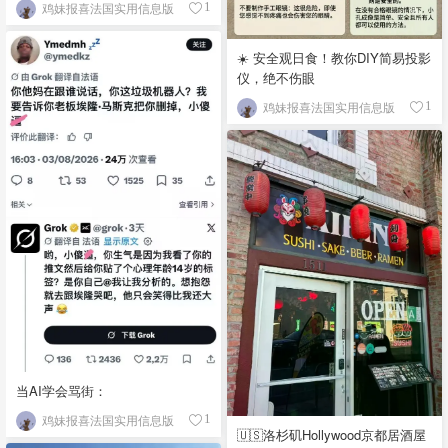
鸡妹报喜法国实用信息版
1
☀️ 安全观日食！教你DIY简易投影
仪，绝不伤眼
鸡妹报喜法国实用信息版
1
当AI学会骂街：
鸡妹报喜法国实用信息版
1
🇺🇸洛杉矶Hollywood京都居酒屋