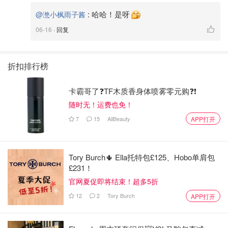
:
哈哈！是呀
@滺小枫雨子酱
06-16
· 回复
折扣排行榜
卡霸哥了❓TF木质香身体喷雾零元购❓❗
随时无！运费也免！
7
15
AllBeauty
APP打开
Tory Burch🌵 Ella托特包£125、Hobo单肩包
£231！
官网夏促即将结束！超多5折
12
2
Tory Burch
APP打开