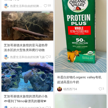
热爱生活和自由的轻舞飞扬
10
芝加哥谢德水族馆的亚马逊热带
淡水区的大型鱼类和爬行动物
热爱生活和自由的轻舞飞扬
2
补蛋白好物💪organic valley有机
超滤高蛋白牛奶
喵西西734
3
芝加哥谢德水族馆的漂亮的小鱼
🐟看到了Nimo😁漂亮的珊瑚🪸
热爱生活和自由的轻舞飞扬
3