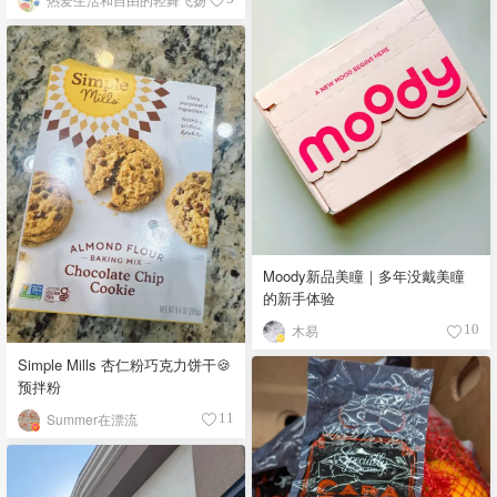
Moody新品美瞳｜多年没戴美瞳
的新手体验
木易
10
Simple Mills 杏仁粉巧克力饼干🍪
预拌粉
Summer在漂流
11