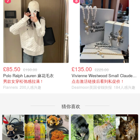
7
8
£85.50
£135.00
£190.00
£225.00
Polo Ralph Lauren 麻花毛衣
Vivienne Westwood Small Claude 珍珠项链
男款女穿松弛感拉满！
点击激活链接后看到私促价！
Flannels
200人感兴趣
Dealmoon英国省钱快报
184人感兴趣
猜你喜欢