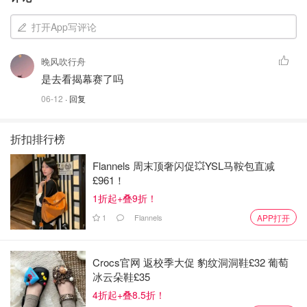
打开App写评论
晚风吹行舟
是去看揭幕赛了吗
06-12
· 回复
折扣排行榜
Flannels 周末顶奢闪促💥YSL马鞍包直减
£961！
1折起+叠9折！
1
Flannels
APP打开
Crocs官网 返校季大促 豹纹洞洞鞋£32 葡萄
冰云朵鞋£35
4折起+叠8.5折！