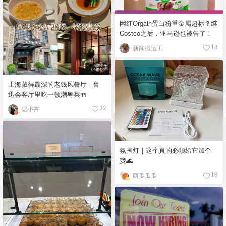
网红Orgain蛋白粉重金属超标？继
Costco之后，亚马逊也被告了！
新闻搬运工
18
上海藏得最深的老钱风餐厅｜鲁
迅会客厅里吃一顿潮粤菜🍴
偲小卉
32
氛围灯｜这个真的必须给它加个
赞🌊
西瓜瓜瓜
18