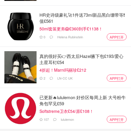
HR史诗级豪礼🚀1件送73ml新品黑白绷带等❗️
值£561
50ml套装更夯😱£360到手£1138！
0
Helena Rubinstein
APP打开
真的很好买👉西太后Hazel腋下包£193/爱心
土星耳钉£54
4折起！Marni玛丽珍£212
2
LN-CC UK
APP打开
已更新🔥lululemon 好价区每周上新 大号粉牛
角包罕见£59
Softstreme卫衣£54/原£108！
107
lululemon
APP打开