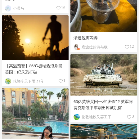
小濡马
16
渐近脱离闷养
底波拉的诗与歌
12
【高温预警】36℃极端热浪杀回
英国！纪录恐打破
伦敦今天下雨了吗
1
63亿英镑买回一堆“废铁”？英军阿
贾克斯装甲车刚出库就趴窝
伦敦地铁又罢工了
3