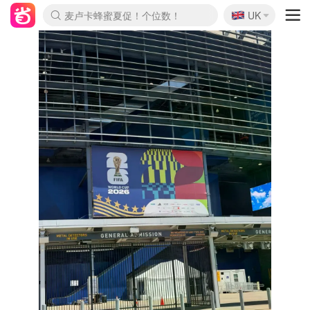
🇬🇧
Prada/Miu 4.8折！
UK
麦卢卡蜂蜜夏促！个位数！
啥？必胜客披萨5折！