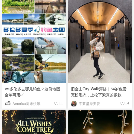
🐟多伦多去哪儿钓鱼？这份地图
旧金山City Walk穿搭｜54岁也爱
全年可用✅
宽松毛衣，上松下紧真的很救比
例
America周末快讯
不要坚持要爱
11
14