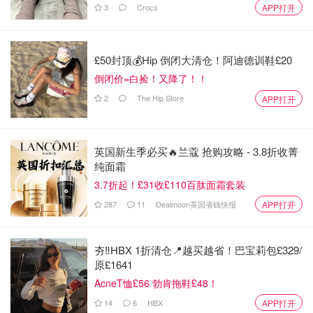
3
Crocs
APP打开
£50封顶💰Hip 倒闭大清仓！阿迪德训鞋£20
倒闭价=白捡！又降了！！
2
The Hip Store
APP打开
英国新生季必买🔥兰蔻 抢购攻略 - 3.8折收菁
纯面霜
3.7折起！£31收£110百肽面霜套装
287
11
Dealmoon英国省钱快报
APP打开
夯‼️HBX 1折清仓📍越买越省！巴宝莉包£329/
原£1641
AcneT恤£56 勃肯拖鞋£48！
14
6
HBX
APP打开