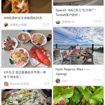
SpaceX 168亿美元“芯片神厂”
Terafab落户德州！
500机票的东京体验我给到夯
休斯顿101
12
西雅图小雨帽
21
Hyatt Regency Maui ——
8月生活 熬过最难的开学第一周
Japengo
终于周末啦！
小a1
13
Summer在漂流
9