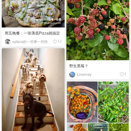
周五晚餐：一张薄底Pizza就搞定
opfans的一些事一些情
12
野生黑莓？
Lovemay
1