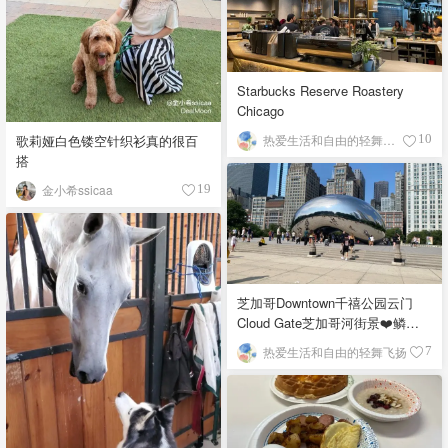
Starbucks Reserve Roastery
Chicago
歌莉娅白色镂空针织衫真的很百
热爱生活和自由的轻舞飞扬
10
搭
金小希ssicaa
19
芝加哥Downtown千禧公园云门
Cloud Gate芝加哥河街景❤️鳞次
栉比的高楼
热爱生活和自由的轻舞飞扬
7