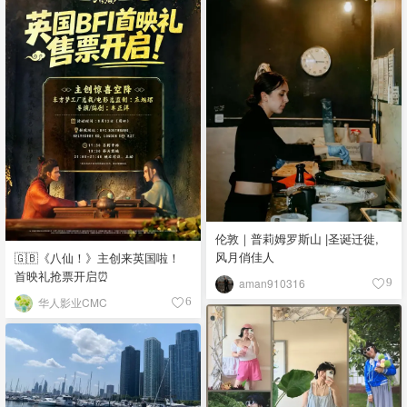
伦敦｜普莉姆罗斯山 |圣诞迁徙,
风月俏佳人
🇬🇧《八仙！》主创来英国啦！
首映礼抢票开启⏰
aman910316
9
华人影业CMC
6