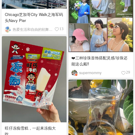
Chicago芝加哥City Walk之海军码
头Navy Pier
热爱生活和自由的轻舞飞扬
13
❤️三种珍珠首饰搭配灵感/珍珠还
能这么戴‼️
supermommy
29
旺仔冻痴雪糕，一起来冻痴大
吃。。