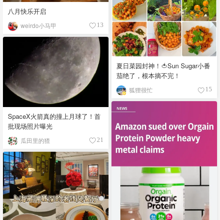
八月快乐开启
weirdo小马甲
13
夏日菜园封神！🍅Sun Sugar小番
茄绝了，根本摘不完！
狐狸很忙
15
SpaceX火箭真的撞上月球了！首
批现场照片曝光
瓜田里的猹
21