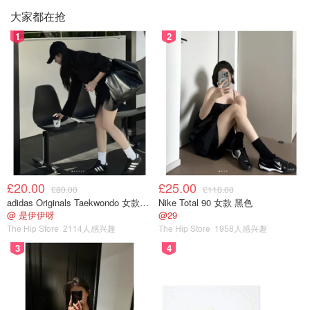
大家都在抢
1
2
£20.00
£25.00
£80.00
£110.00
adidas Originals Taekwondo 女款黑色运动鞋
Nike Total 90 女款 黑色
@ 是伊伊呀
@29
The Hip Store
2114人感兴趣
The Hip Store
1958人感兴趣
3
4