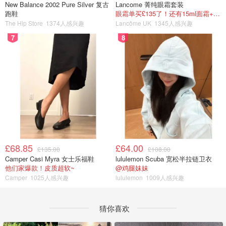
New Balance 2002 Pure Silver 复古
Lancome 菁纯眼霜套装
跑鞋
眼霜单买£135了！还有15ml面霜+5ml精华~！
The Hip Store
1374人感兴趣
Lancôme UK
1345人感兴趣
7
8
£68.85
£64.00
£135.00
£108.00
Camper Casi Myra 女士乐福鞋
lululemon Scuba 宽松半拉链卫衣
他们家爆款！皮质超软~
@鸡腿妹妹
Camper
1025人感兴趣
lululemon
1009人感兴趣
猜你喜欢