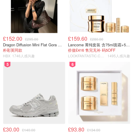
£152.00
£159.60
£295.00
£280.00
Dragon Diffusion Mini Flat Gora 深棕色手提包
Lancome 菁纯套装 含75ml面霜+5ml精华+5ml眼霜
朴彩英同款
价值£416 售完无补 码5OFF
HBX
1746人感兴趣
LOOKFANTASTIC.COM
1495人感兴趣
5
6
£30.00
£93.80
£140.00
£134.00