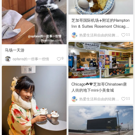
芝加哥国际机场✈️附近的Hampton
Inn & Suites Rosemont Chicago
O'Hare自助早餐
热爱生活和自由的轻舞飞扬
11
马场一天游
opfans的一些事一些情
9
Chicago☘️💖芝加哥Chinatown唐
人街的地下mini小美食城
热爱生活和自由的轻舞飞扬
11