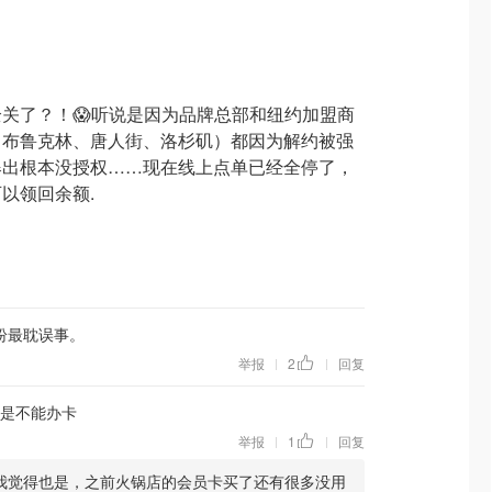
关了？！😱听说是因为品牌总部和纽约加盟商
、布鲁克林、唐人街、洛杉矶）都因为解约被强
爆出根本没授权……现在线上点单已经全停了，
以领回余额.
纷最耽误事。
举报
2
回复
|
|
是不能办卡
举报
1
回复
|
|
我觉得也是，之前火锅店的会员卡买了还有很多没用