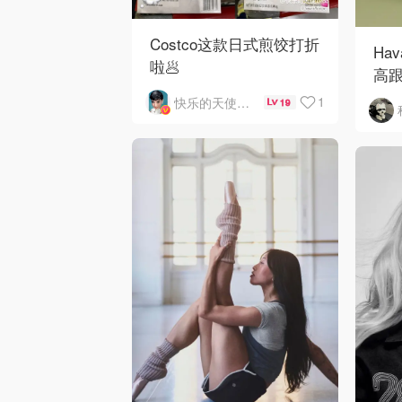
Costco这款日式煎饺打折
Ha
啦🥟
高跟
的
1
快乐的天使1963
19