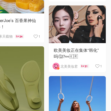
derJoe’s 百香果神仙
料！
1
承天载物
24
欧美美妆正在集体“韩化”
吗🤔⁉️👀🇰🇷
1
北美美妆君
21