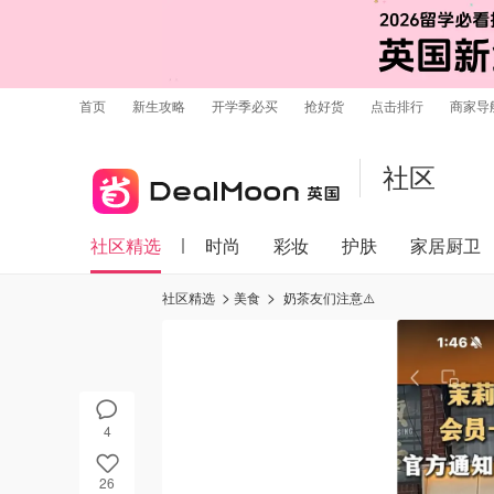
首页
新生攻略
开学季必买
抢好货
点击排行
商家导
社区
社区精选
时尚
彩妆
护肤
家居厨卫
社区精选
美食
奶茶友们注意⚠️
4
26