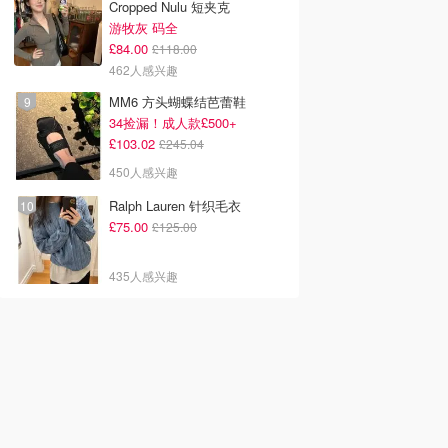
Cropped Nulu 短夹克
游牧灰 码全
£84.00
£118.00
462人感兴趣
MM6 方头蝴蝶结芭蕾鞋
34捡漏！成人款£500+
£103.02
£245.04
450人感兴趣
Ralph Lauren 针织毛衣
£75.00
£125.00
435人感兴趣