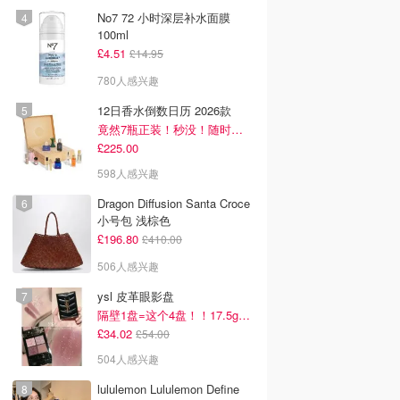
No7 72 小时深层补水面膜
100ml
£4.51
£14.95
780人感兴趣
12日香水倒数日历 2026款
竟然7瓶正装！秒没！随时补货蹲！！！
£225.00
598人感兴趣
Dragon Diffusion Santa Croce
小号包 浅棕色
£196.80
£410.00
506人感兴趣
ysl 皮革眼影盘
隔壁1盘=这个4盘！！17.5g超级大克重
£34.02
£54.00
504人感兴趣
lululemon Lululemon Define