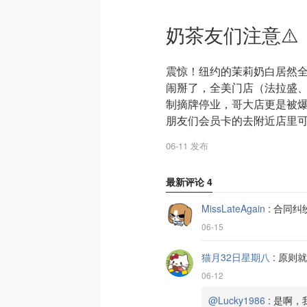
奶茶友们注意⚠️
震惊！纽约的茉莉奶白居然全
闹掰了，全美门店（法拉盛
制摘牌停业，哥大店更是被
朋友们会员卡的去附近店里可
06-11 发布
最新评论
4
MissLateAgain
:
合同纠
06-15
猫月32日星期八
:
原则就
06-12
@Lucky1986
:
是啊，