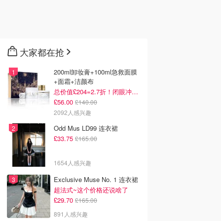
大家都在抢
200ml卸妆膏+100ml急救面膜
+面霜+洁颜布
总价值£204=2.7折！闭眼冲这套！
£56.00
£140.00
2092人感兴趣
Odd Mus LD99 连衣裙
£33.75
£165.00
1654人感兴趣
Exclusive Muse No. 1 连衣裙
超法式~这个价格还说啥了
£29.70
£165.00
891人感兴趣