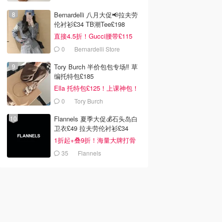
Bernardelli 八月大促📢拉夫劳
伦衬衫£34 TB潮Tee£198
直接4.5折！Gucci腰带£115
0
Bernardelli Store
Tory Burch 半价包包专场‼️ 草
编托特包£185
Ella 托特包£125！上课神包！
0
Tory Burch
Flannels 夏季大促💰石头岛白
卫衣£49 拉夫劳伦衬衫£34
1折起+叠9折！海量大牌打骨
折！
35
Flannels
0
£0.95
£1.85
£16.00
£1.00
fast 巧克力奶昔
New English Teas 大本
奈雪鸭屎香柠檬茶