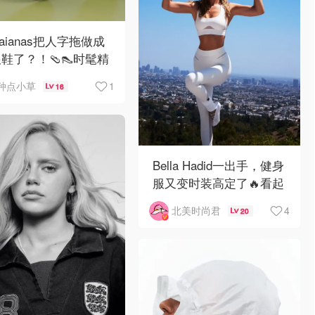
vaianas把人字拖做成
鞋了？！🩴👠时髦精
必备单品吧！
1
种点小草
16
Bella Hadid一出手，健身
服又变时装高定了🔥看起
来就高级的不行❣️
4
北美时尚君
20