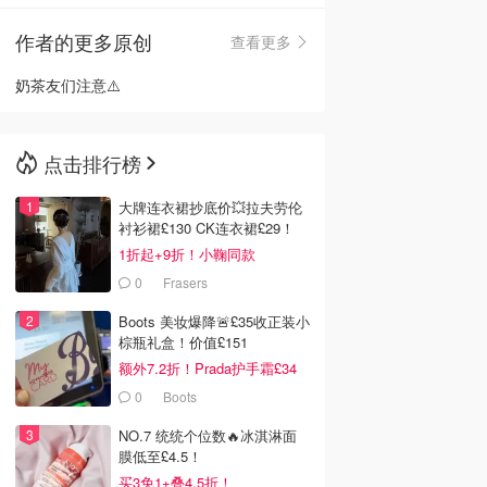
作者的更多原创
查看更多
🇳🇿
新西兰
奶茶友们注意⚠️
点击排行榜
大牌连衣裙抄底价💥拉夫劳伦
衬衫裙£130 CK连衣裙£29！
1折起+9折！小鞠同款
Ganni£88
0
Frasers
Boots 美妆爆降🚨£35收正装小
棕瓶礼盒！价值£151
额外7.2折！Prada护手霜£34
0
Boots
NO.7 统统个位数🔥冰淇淋面
膜低至£4.5！
买3免1+叠4.5折！