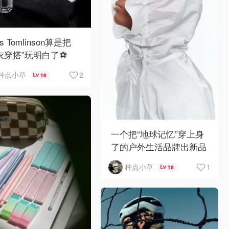
is Tomlinson算是把
衣穿搭”玩明白了⚽️
！
2
种点小草
16
一个把“地球记忆”穿上身
了的户外生活品牌出新品
了啦！🌍🪨
1
种点小草
16