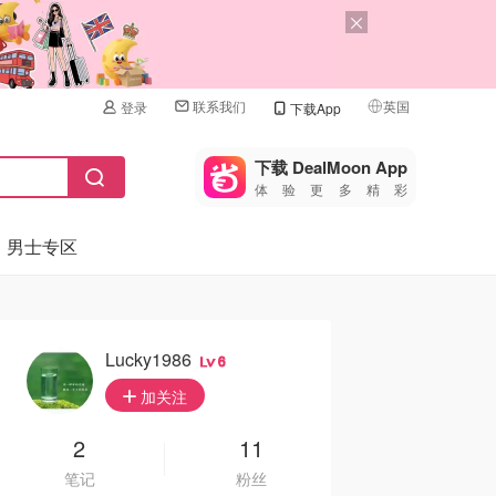
联系我们
英国
登录
下载App
🇺🇸
美国
下载 DealMoon App
体验更多精彩
🇨🇳
中国
男士专区
🇨🇦
加拿大
🇬🇧
英国
🇩🇪
德国
Lucky1986
6
🇫🇷
加关注
法国
🇮🇹
2
11
意大利
笔记
粉丝
🇦🇺
澳洲