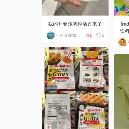
我的开菲尔菌粒活过来了
Tra
饮
5
小葱豆腐加皮蛋
2