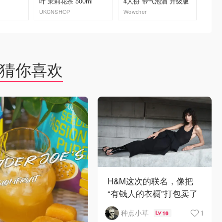
叶 茉莉花茶 500ml
4人份 带气泡酒 升级版
375g*
UKCNSHOP
Wowcher
Boots
去购买
去购买
猜你喜欢
H&M这次的联名，像把
“有钱人的衣橱”打包卖了
😂...🖤
1
种点小草
16