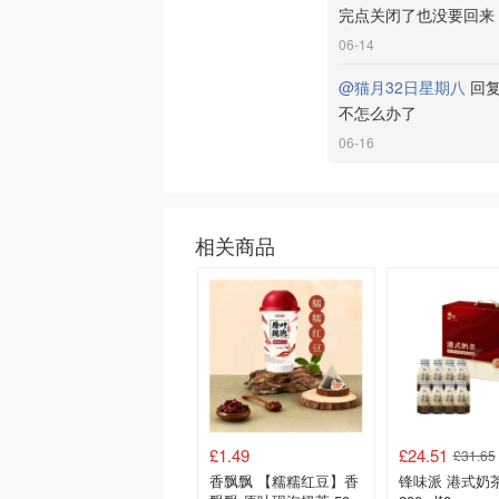
完点关闭了也没要回来
06-14
@猫月32日星期八
回
不怎么办了
06-16
相关商品
£1.49
£24.51
£31.65
香飘飘 【糯糯红豆】香
锋味派 港式奶