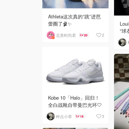
Athleta这次真的“跳”进芭
Lou
蕾圈了🩰✨
“球
2
北美时尚君
20
🌹
Kobe 10「Halo」回归！
全白战靴自带曼巴光环🤍
🏀
3
种点小草
16