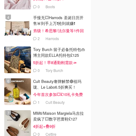
0
Boots
手慢无💥Harrods 圣诞日历开
售🚨到手上万❗️抢到就赚❗️
夯级！希思黎/法尔曼等1件回
本！
2
Harrods
Tory Burch 留子必备托特包👜
博主同款ELLA托特包£125
5折起！早8通勤刚需款🫴
0
Tory Burch
Cult Beauty奢牌解禁🔴祖玛
珑、Le Labo6.5折爽买！
今年首次参加💥£10礼卡免费
拿
1
Cult Beauty
MM6/Maison Margiela马吉拉
卖疯了💥数字芭蕾鞋£127
4折起+叠9折
0
Cettire