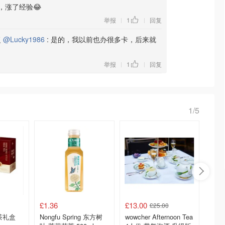
，涨了经验😂
举报
1
回复
|
|
复
@Lucky1986
:
是的，我以前也办很多卡，后来就
举报
1
回复
|
|
1/5
£1.36
£13.00
£14.4
£25.00
茶礼盒
Nongfu Spring 东方树
wowcher Afternoon Tea
Slim