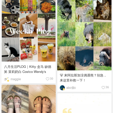
八月生活PLOG｜Kitty·盒马·缺德
舅·茉莉奶白·Costco·Wendy's
🐻 来阿拉斯加没偶遇熊？别急，
maggie
30
来这里补救一下！
abc個c
36