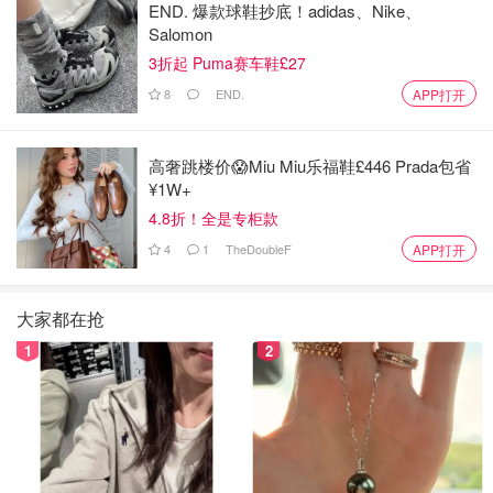
END. 爆款球鞋抄底！adidas、Nike、
Salomon
3折起 Puma赛车鞋£27
8
END.
APP打开
高奢跳楼价😱Miu Miu乐福鞋£446 Prada包省
¥1W+
4.8折！全是专柜款
4
1
TheDoubleF
APP打开
大家都在抢
1
2