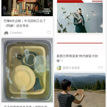
巴黎8月点映｜牛马回到工位了
《阿嬷》还在等你
CineAsia
新西兰即将迎来“跨代财富大转
移”！
新西兰发现君
2
平凡到极致就是高级！德国女画