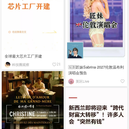
全球最大芯片工厂开建
科技圈观察
21
🇬🇧匠妹Sabrina·2027伦敦温布利
演唱会预告
英区Live