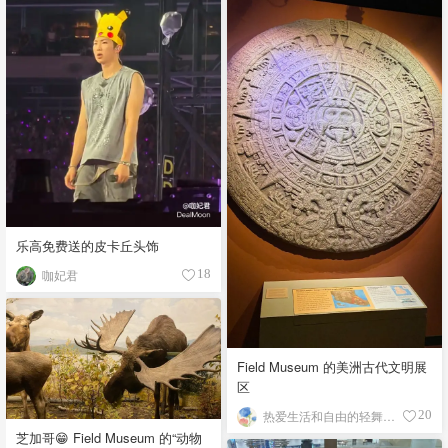
乐高免费送的皮卡丘头饰
咖妃君
18
Field Museum 的美洲古代文明展
区
热爱生活和自由的轻舞飞扬
20
芝加哥😁 Field Museum 的“动物