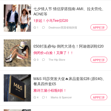
七夕情人节 情侣穿搭指南-AMI、拉夫劳伦、
ACNE等
1折起！小马Tee仅£20
1
Dealmoon英国省钱快报
APP打开
£50封顶💰Hip 倒闭大清仓！阿迪德训鞋£20
倒闭价=白捡！又降了！！
3
The Hip Store
APP打开
M&S 玛莎突发大促🔥床品套装£28 (原£40)、
餐具四件套£5
雅诗兰黛小棕瓶6折！
4
1
Marks & Spencer
APP打开