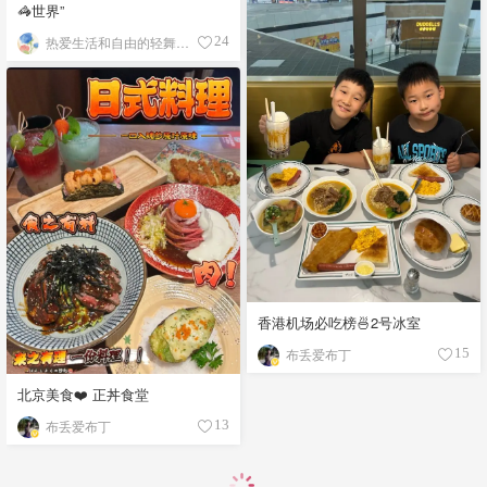
🦓世界”
热爱生活和自由的轻舞飞扬
24
香港机场必吃榜🍜2号冰室
布丢爱布丁
15
北京美食❤️ 正丼食堂
布丢爱布丁
13