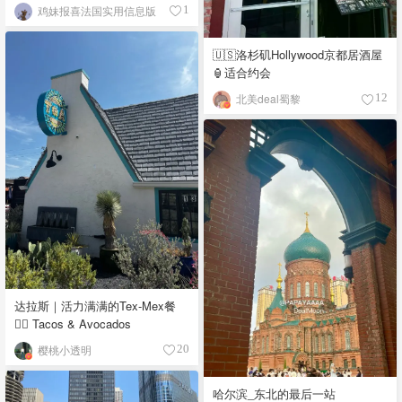
鸡妹报喜法国实用信息版
1
🇺🇸洛杉矶Hollywood京都居酒屋
🏮适合约会
北美deal蜀黎
12
达拉斯｜活力满满的Tex-Mex餐
👉🏼 Tacos & Avocados
樱桃小透明
20
哈尔滨_东北的最后一站