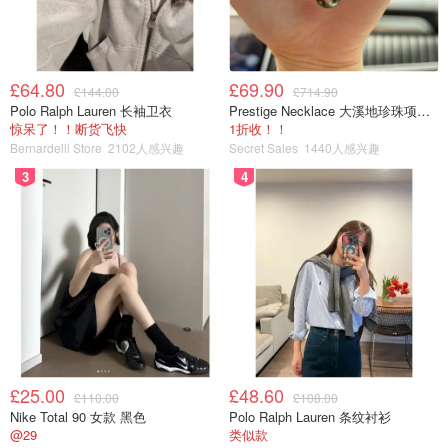
£64.80
£69.90
£144.00
£714.90
Polo Ralph Lauren 长袖卫衣
Prestige Necklace 大溪地珍珠项链 10-11mm
惊呆了！！断货飞快
1折收！！
Bernardelli Store
2102人感兴趣
Secret Sales
1440人感兴趣
3
4
£25.00
£48.60
£110.00
£108.00
Nike Total 90 女款 黑色
Polo Ralph Lauren 条纹衬衫
@29
类似款