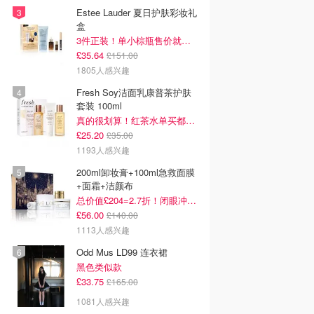
Estee Lauder 夏日护肤彩妆礼
盒
3件正装！单小棕瓶售价就要£65！
£35.64
£151.00
1805人感兴趣
Fresh Soy洁面乳康普茶护肤
套装 100ml
真的很划算！红茶水单买都要£35！
£25.20
£35.00
1193人感兴趣
200ml卸妆膏+100ml急救面膜
+面霜+洁颜布
总价值£204=2.7折！闭眼冲这套！
£56.00
£140.00
1113人感兴趣
Odd Mus LD99 连衣裙
黑色类似款
£33.75
£165.00
1081人感兴趣