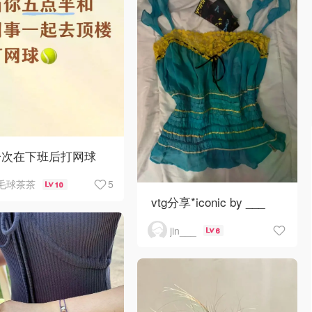
一次在下班后打网球
5
毛球茶茶
10
vtg分享*iconic by ___
jin___
6