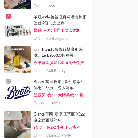
0
Boots
单瓶9ml+兽首瓶身🚨潘海利根
兽首Q香礼盒上市
叠9折+送3小样！仅£36/瓶
0
Penhaligon's
Cult Beauty奢牌解禁🔴祖玛
珑、Le Labo6.5折爽买！
今年首次参加💥£10礼卡免费
拿
1
Cult Beauty
Boots 英国折扣 | 新生季学生
优惠、积分、必买清单
兰蔻买3免1！大牌美妆7.2折
117
Boots
Clarks官网 夏促💥玛丽珍£22
镂空芭蕾鞋£16
3折起+第2双半价！百搭舒
服！
1
Clarks英国官网