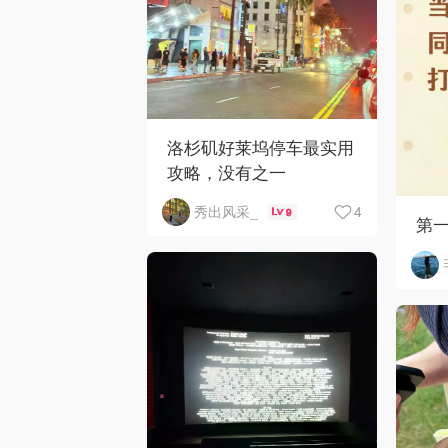
洛杉矶好莱坞停车最实用
攻略，没有之一
4
秀出风采_
9
第