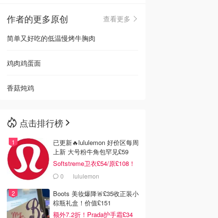
作者的更多原创
查看更多
🇳🇿
新西兰
简单又好吃的低温慢烤牛胸肉
鸡肉鸡蛋面
香菇炖鸡
点击排行榜
已更新🔥lululemon 好价区每周
上新 大号粉牛角包罕见£59
Softstreme卫衣£54/原£108！
0
lululemon
Boots 美妆爆降🚨£35收正装小
棕瓶礼盒！价值£151
额外7.2折！Prada护手霜£34