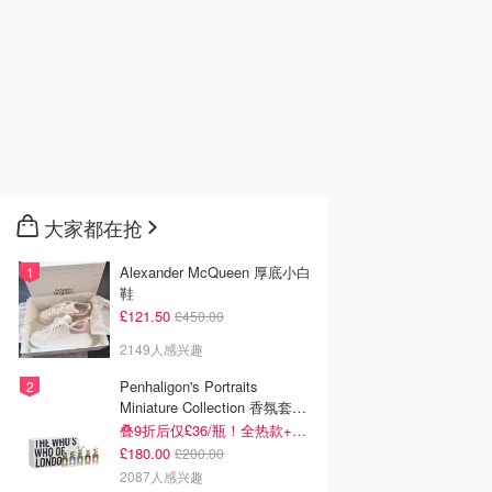
大家都在抢
Alexander McQueen 厚底小白
鞋
£121.50
£450.00
2149人感兴趣
Penhaligon's Portraits
Miniature Collection 香氛套装
5瓶装
叠9折后仅£36/瓶！全热款+标志性兽首头
£180.00
£200.00
2087人感兴趣