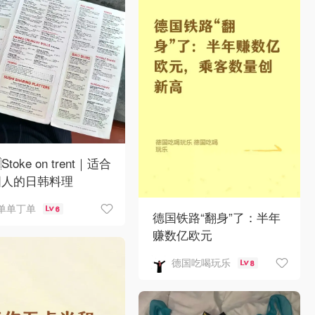
Stoke on trent｜适合
国人的日韩料理
单单丁单
6
德国铁路“翻身”了：半年
赚数亿欧元
德国吃喝玩乐
8