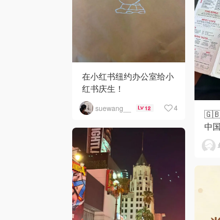
在小红书纽约办公室给小
红书庆生！
4
suewang__
12
🇬
中