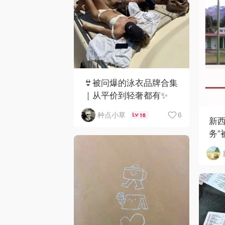
👙被问爆的泳衣品牌合集
｜从平价到轻奢都有✨
6
种点小草
16
新西
务”