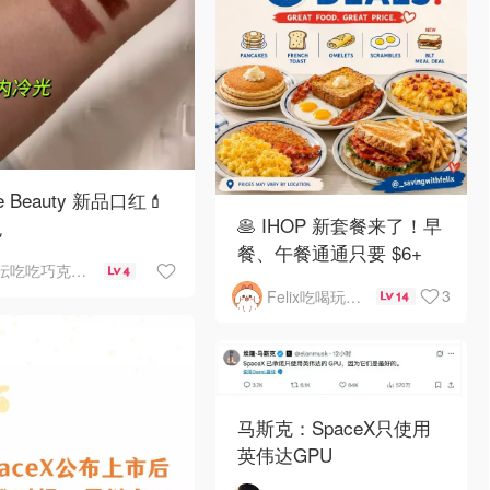
e Beauty 新品口红💄
🥞 IHOP 新套餐来了！早
色
餐、午餐通通只要 $6+
妘吃吃巧克力芒果干
4
3
Felix吃喝玩乐不破产
14
马斯克：SpaceX只使用
英伟达GPU