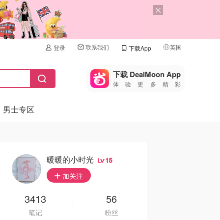
联系我们
英国
登录
下载App
🇺🇸
美国
下载 DealMoon App
体验更多精彩
🇨🇳
中国
男士专区
🇨🇦
加拿大
🇬🇧
英国
🇩🇪
德国
暖暖的小时光
15
🇫🇷
加关注
法国
🇮🇹
3413
56
意大利
笔记
粉丝
🇦🇺
澳洲