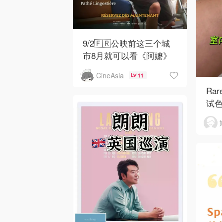
9/2🇫🇷公映前这三个城
市8月就可以看《阿嬷》
CineAsia
11
Rar
试