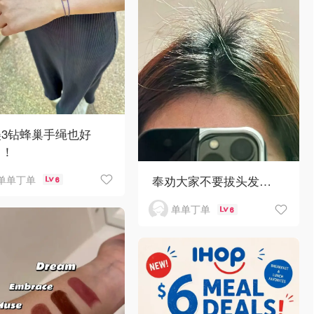
美3钻蜂巢手绳也好
！！
奉劝大家不要拔头发…
单单丁单
6
单单丁单
6