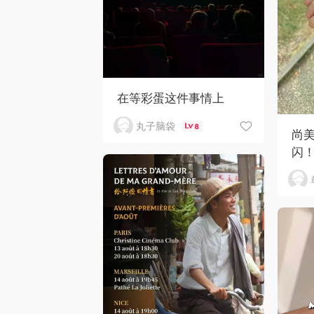
在等彩蛋这件事情上
丸子脑袋
8
尚
闪