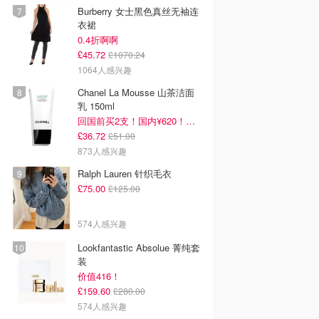
Burberry 女士黑色真丝无袖连
衣裙
0.4折啊啊
£45.72
£1070.24
1064人感兴趣
Chanel La Mousse 山茶洁面
乳 150ml
回国前买2支！国内¥620！立省近一半！
£36.72
£51.00
873人感兴趣
Ralph Lauren 针织毛衣
£75.00
£125.00
574人感兴趣
Lookfantastic Absolue 菁纯套
装
价值416！
£159.60
£280.00
574人感兴趣