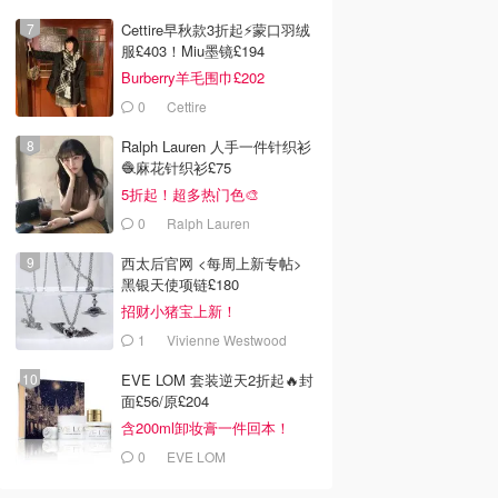
Cettire早秋款3折起⚡️蒙口羽绒
服£403！Miu墨镜£194
Burberry羊毛围巾£202
0
Cettire
Ralph Lauren 人手一件针织衫
🧶麻花针织衫£75
5折起！超多热门色🎨
0
Ralph Lauren
西太后官网 <每周上新专帖>
黑银天使项链£180
招财小猪宝上新！
1
Vivienne Westwood
EVE LOM 套装逆天2折起🔥封
面£56/原£204
含200ml卸妆膏一件回本！
0
EVE LOM