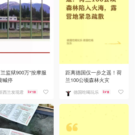
兰监狱900万“按摩服
距离德国仅一步之遥！荷
被喊停
兰100公顷森林火灾
新西兰发现君
德国吃喝玩乐
10
8