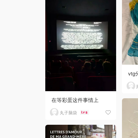
vtg
在等彩蛋这件事情上
丸子脑袋
8