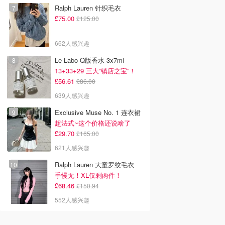
Ralph Lauren 针织毛衣
£75.00
£125.00
662人感兴趣
Le Labo Q版香水 3x7ml
13+33+29 三大“镇店之宝”！
£56.61
£86.00
639人感兴趣
Exclusive Muse No. 1 连衣裙
超法式~这个价格还说啥了
£29.70
£165.00
621人感兴趣
Ralph Lauren 大童罗纹毛衣
手慢无！XL仅剩两件！
£68.46
£150.94
552人感兴趣