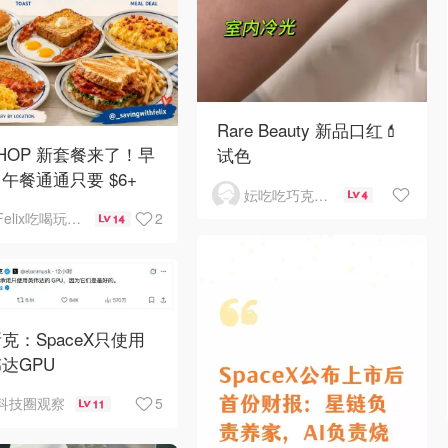
Rare Beauty 新品口红💄
 IHOP 新套餐来了！早
试色
午餐通通只要 $6+
妘吃吃巧克力芒果干
4
2
Felix吃喝玩乐不破产
14
克：SpaceX只使用
达GPU
5
科技圈观察
11