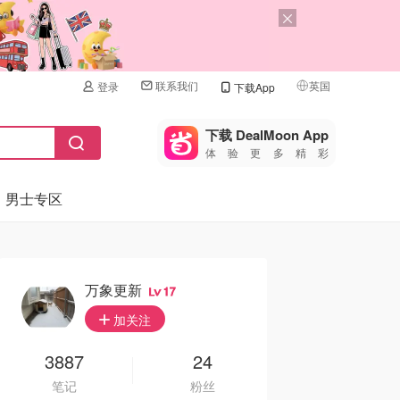
联系我们
英国
登录
下载App
🇺🇸
美国
下载 DealMoon App
体验更多精彩
🇨🇳
中国
男士专区
🇨🇦
加拿大
🇬🇧
英国
🇩🇪
德国
万象更新
17
🇫🇷
加关注
法国
🇮🇹
3887
24
意大利
笔记
粉丝
🇦🇺
澳洲