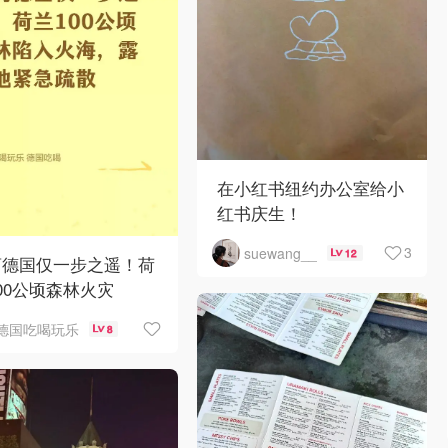
在小红书纽约办公室给小
红书庆生！
3
suewang__
12
离德国仅一步之遥！荷
00公顷森林火灾
德国吃喝玩乐
8