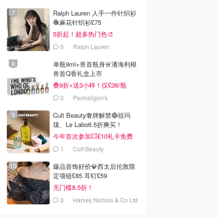
Ralph Lauren 人手一件针织衫
🧶麻花针织衫£75
5折起！超多热门色🎨
0
Ralph Lauren
单瓶9ml+兽首瓶身🚨潘海利根
兽首Q香礼盒上市
叠9折+送3小样！仅£36/瓶
0
Penhaligon's
Cult Beauty奢牌解禁🔴祖玛
珑、Le Labo6.5折爽买！
今年首次参加💥£10礼卡免费
拿
1
Cult Beauty
爆品首饰好价💎西太后伦敦限
定项链£85 耳钉£59
无门槛8.5折！
0
Harvey Nichols & Co Ltd