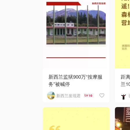
新西兰监狱900万“按摩服
距
务”被喊停
兰1
新西兰发现君
10