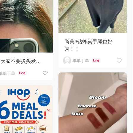
尚美3钻蜂巢手绳也好
闪！！
劝大家不要拔头发…
单单丁单
6
单单丁单
6