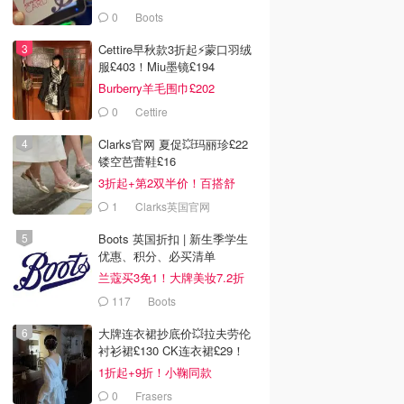
0
Boots
Cettire早秋款3折起⚡️蒙口羽绒
服£403！Miu墨镜£194
Burberry羊毛围巾£202
0
Cettire
Clarks官网 夏促💥玛丽珍£22
镂空芭蕾鞋£16
3折起+第2双半价！百搭舒
服！
1
Clarks英国官网
Boots 英国折扣 | 新生季学生
优惠、积分、必买清单
兰蔻买3免1！大牌美妆7.2折
117
Boots
大牌连衣裙抄底价💥拉夫劳伦
衬衫裙£130 CK连衣裙£29！
1折起+9折！小鞠同款
Ganni£88
0
Frasers