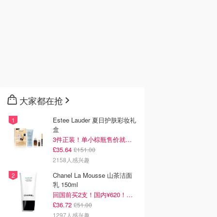
大家都在抢
Estee Lauder 夏日护肤彩妆礼
盒
3件正装！单小棕瓶售价就要£65！
£35.64
£151.00
2158人感兴趣
Chanel La Mousse 山茶洁面
乳 150ml
回国前买2支！国内¥620！立省近一半！
£36.72
£51.00
1297人感兴趣