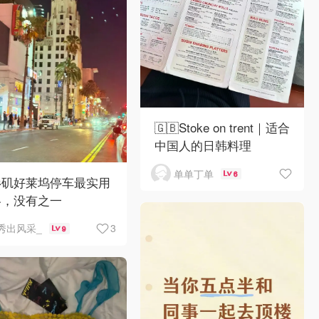
🇬🇧Stoke on trent｜适合
中国人的日韩料理
单单丁单
6
杉矶好莱坞停车最实用
略，没有之一
3
秀出风采_
9