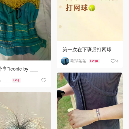
第一次在下班后打网球
4
毛球茶茶
10
分享*iconic by ___
jin___
6