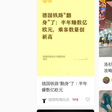
洛
攻
德国铁路“翻身”了：半年
赚数亿欧元
德国吃喝玩乐
8