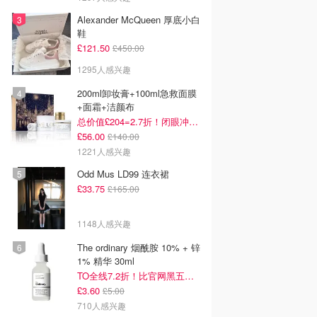
Alexander McQueen 厚底小白
鞋
£121.50
£450.00
1295人感兴趣
200ml卸妆膏+100ml急救面膜
+面霜+洁颜布
总价值£204=2.7折！闭眼冲这套！
£56.00
£140.00
1221人感兴趣
Odd Mus LD99 连衣裙
£33.75
£165.00
1148人感兴趣
The ordinary 烟酰胺 10% + 锌
1% 精华 30ml
TO全线7.2折！比官网黑五低！
£3.60
£5.00
710人感兴趣