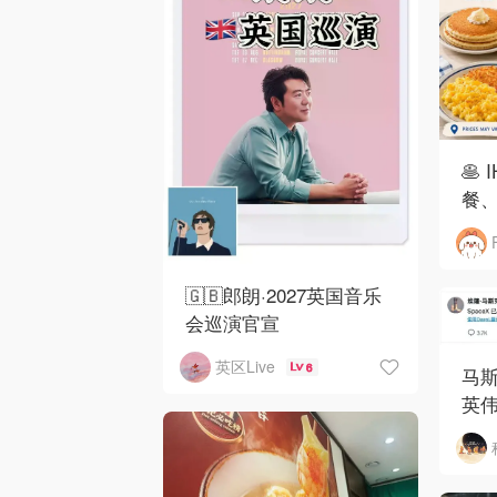
🥞
餐、
🇬🇧郎朗·2027英国音乐
会巡演官宣
英区Live
6
马斯
英伟