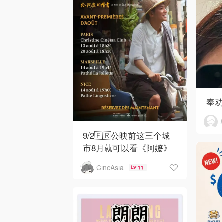
奉
9/2🇫🇷公映前这三个城
市8月就可以看《阿嬷》
CineAsia
11