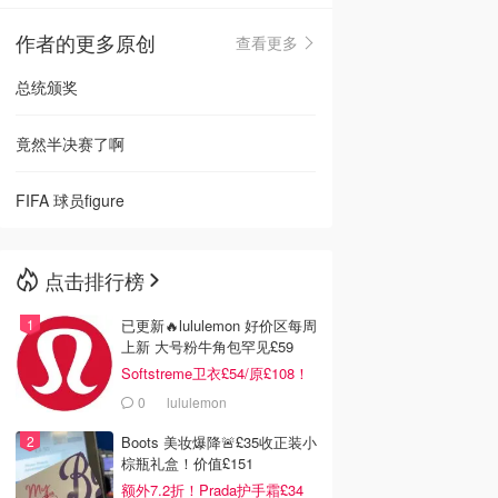
作者的更多原创
查看更多
🇳🇿
新西兰
总统颁奖
竟然半决赛了啊
FIFA 球员figure
点击排行榜
已更新🔥lululemon 好价区每周
上新 大号粉牛角包罕见£59
Softstreme卫衣£54/原£108！
0
lululemon
Boots 美妆爆降🚨£35收正装小
棕瓶礼盒！价值£151
额外7.2折！Prada护手霜£34