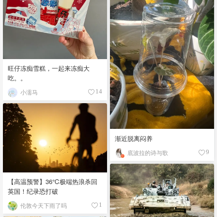
旺仔冻痴雪糕，一起来冻痴大
吃。。
小濡马
14
渐近脱离闷养
底波拉的诗与歌
9
【高温预警】36℃极端热浪杀回
英国！纪录恐打破
伦敦今天下雨了吗
1