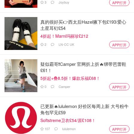
3
Joybuy
APP打开
真的很好买👉西太后Hazel腋下包£193/爱心
土星耳钉£54
4折起！Marni玛丽珍£212
2
LN-CC UK
APP打开
疑似霸哥❗️Camper 官网折上折🔥绑带芭蕾鞋
£61！
5折起+叠8.5折！爆款乐福£68！
0
Camper
APP打开
已更新🔥lululemon 好价区每周上新 大号粉牛
角包罕见£59
Softstreme卫衣£54/原£108！
107
lululemon
APP打开