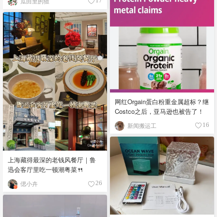
瓜田里的猹
17
网红Orgain蛋白粉重金属超标？继
Costco之后，亚马逊也被告了！
新闻搬运工
16
上海藏得最深的老钱风餐厅｜鲁
迅会客厅里吃一顿潮粤菜🍴
偲小卉
26