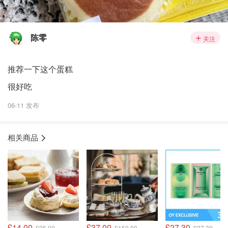
陈零
关注
推荐一下这个蛋糕
很好吃
06-11 发布
相关商品
£14.00
£37.00
£27.30
£25.00
£150.00
£27.30