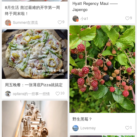
Hyatt Regency Maui ——
8月生活 熬过最难的开学第一周
Japengo
终于周末啦！
小a1
9
Summer在漂流
9
周五晚餐：一张薄底Pizza就搞定
opfans的一些事一些情
10
野生黑莓？
Lovemay
1