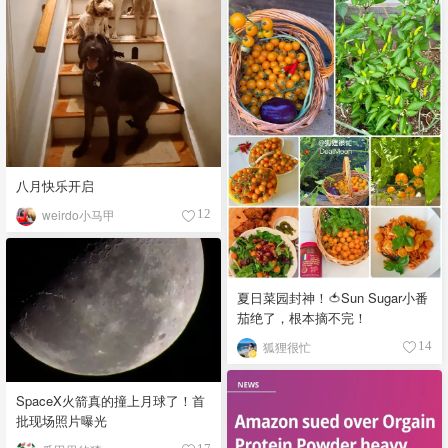
八月快乐开启
weirdo小马甲
12
夏日菜园封神！🍅Sun Sugar小番
茄绝了，根本摘不完！
狐狸很忙
14
SpaceX火箭真的撞上月球了！首
批现场照片曝光