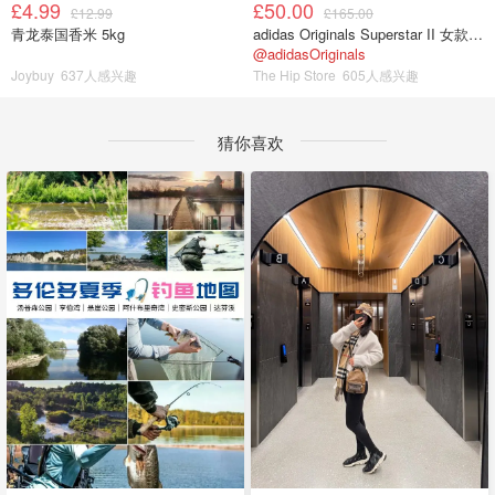
£4.99
£50.00
£12.99
£165.00
青龙泰国香米 5kg
adidas Originals Superstar II 女款串珠休闲鞋 黑色
@adidasOriginals
Joybuy
637人感兴趣
The Hip Store
605人感兴趣
猜你喜欢