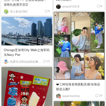
首映礼抢票开启⏰
aman910316
8
华人影业CMC
6
Chicago芝加哥City Walk之海军码
头Navy Pier
热爱生活和自由的轻舞飞扬
10
❤️三种珍珠首饰搭配灵感/珍珠还
能这么戴‼️
supermommy
24