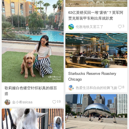
63亿英镑买回一堆“废铁”？英军阿
贾克斯装甲车刚出库就趴窝
伦敦地铁又罢工了
3
Starbucks Reserve Roastery
Chicago
歌莉娅白色镂空针织衫真的很百
热爱生活和自由的轻舞飞扬
8
搭
金小希ssicaa
19