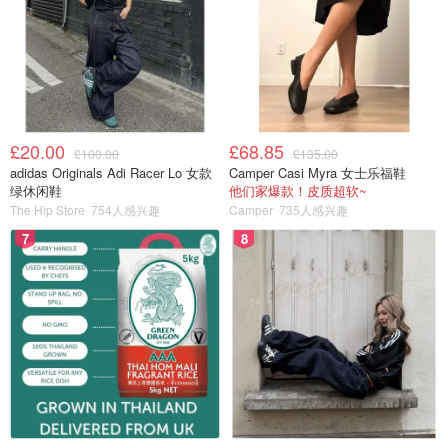
£20.00
£68.85
£100.00
£135.00
adidas Originals Adi Racer Lo 女款
Camper Casi Myra 女士乐福鞋
绿休闲鞋
他们家爆款！皮质超软~
The Hip Store
754人感兴趣
Camper
735人感兴趣
7
8