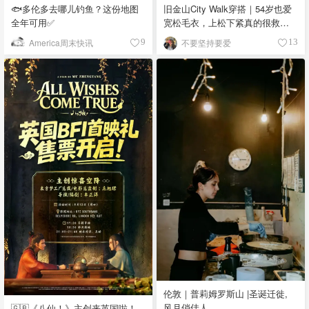
🐟多伦多去哪儿钓鱼？这份地图
旧金山City Walk穿搭｜54岁也爱
全年可用✅
宽松毛衣，上松下紧真的很救比
例
America周末快讯
不要坚持要爱
9
13
伦敦｜普莉姆罗斯山 |圣诞迁徙,
风月俏佳人
🇬🇧《八仙！》主创来英国啦！