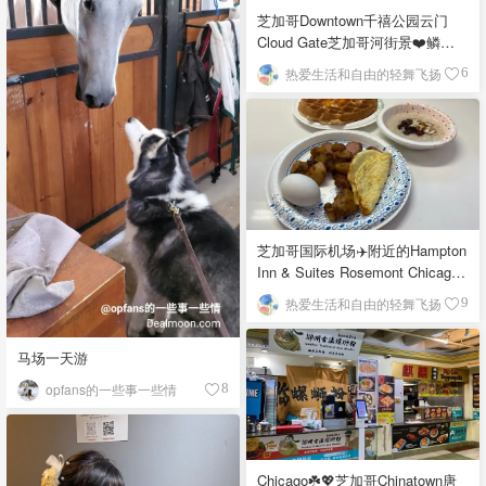
芝加哥Downtown千禧公园云门
Cloud Gate芝加哥河街景❤️鳞次
栉比的高楼
热爱生活和自由的轻舞飞扬
6
芝加哥国际机场✈️附近的Hampton
Inn & Suites Rosemont Chicago
O'Hare自助早餐
热爱生活和自由的轻舞飞扬
9
马场一天游
opfans的一些事一些情
8
Chicago☘️💖芝加哥Chinatown唐