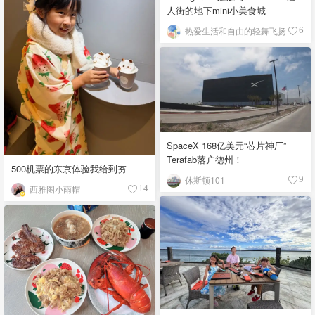
人街的地下mini小美食城
热爱生活和自由的轻舞飞扬
6
SpaceX 168亿美元“芯片神厂”
Terafab落户德州！
500机票的东京体验我给到夯
休斯顿101
9
西雅图小雨帽
14