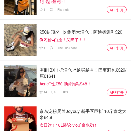
1折起+叠9折！
1
Flannels
APP打开
£50封顶💰Hip 倒闭大清仓！阿迪德训鞋£20
倒闭价=白捡！又降了！！
1
The Hip Store
APP打开
夯‼️HBX 1折清仓📍越买越省！巴宝莉包£329/
原£1641
AcneT恤£56 勃肯拖鞋£48！
14
6
HBX
APP打开
京东宠粉局🎊Joybuy 新手区巨折 10斤青龙大
米£4.9
次日达！18L装Volvic矿泉水£11