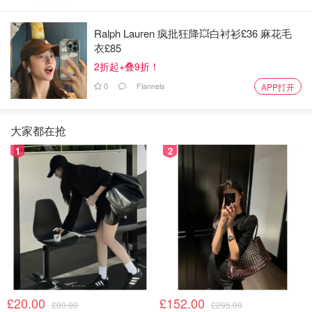
Ralph Lauren 疯批狂降💥白衬衫£36 麻花毛
衣£85
2折起+叠9折！
0
Flannels
APP打开
大家都在抢
1
2
£20.00
£152.00
£80.00
£295.00