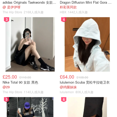
adidas Originals Taekwondo 女款黑色运动鞋
Dragon Diffusion Mini Flat Gora 深棕色手提包
@ 是伊伊呀
朴彩英同款
The Hip Store
2168人感兴趣
HBX
1442人感兴趣
3
4
£25.00
£64.00
£110.00
£108.00
Nike Total 90 女款 黑色
lululemon Scuba 宽松半拉链卫衣
@29
@鸡腿妹妹
The Hip Store
1140人感兴趣
lululemon
806人感兴趣
5
6