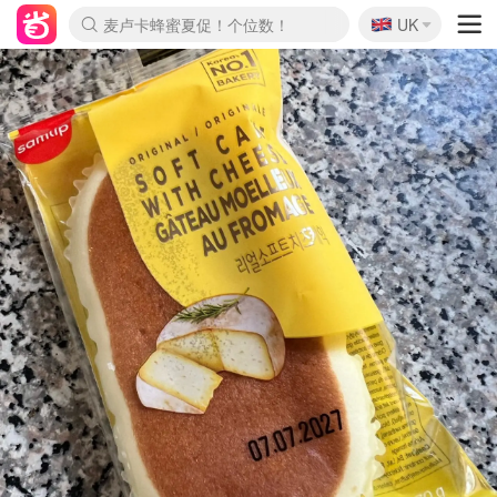
🇬🇧
Prada/Miu 4.8折！
UK
麦卢卡蜂蜜夏促！个位数！
啥？必胜客披萨5折！