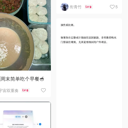
5
衔青竹
9
🇪周末简单吃个早餐🥣
宇宙双重奏
6