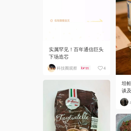
实属罕见！百年通信巨头
下场造芯
4
科技圈观察
11
坦
谈