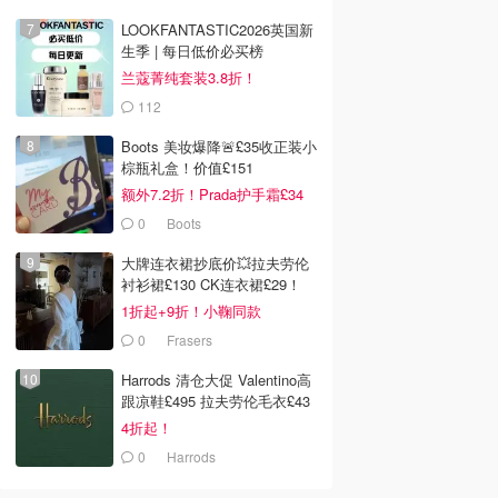
LOOKFANTASTIC2026英国新
生季 | 每日低价必买榜
兰蔻菁纯套装3.8折！
112
LOOKFANTASTIC.COM
Boots 美妆爆降🚨£35收正装小
棕瓶礼盒！价值£151
额外7.2折！Prada护手霜£34
0
Boots
大牌连衣裙抄底价💥拉夫劳伦
衬衫裙£130 CK连衣裙£29！
1折起+9折！小鞠同款
Ganni£88
0
Frasers
Harrods 清仓大促 Valentino高
跟凉鞋£495 拉夫劳伦毛衣£43
4折起！
0
Harrods