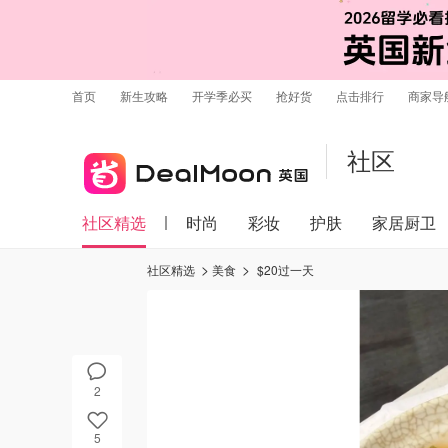
首页
新生攻略
开学季必买
抢好货
点击排行
商家导
社区
社区精选
时尚
彩妆
护肤
家居厨卫
社区精选
美食
$20过一天
2
5