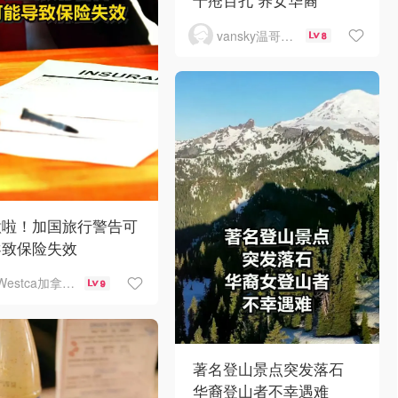
vansky温哥华天空
8
意啦！加国旅行警告可
导致保险失效
Westca加拿大生活
9
著名登山景点突发落石
华裔登山者不幸遇难