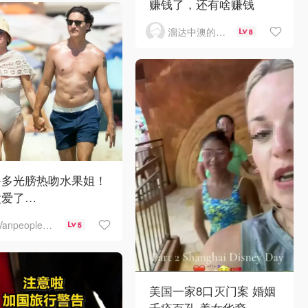
赚钱了，还有啥赚钱
溜达中澳的王公子
8
鲁多光膀热吻水果姐！
太爱了…
Vanpeople人在温哥华
5
美国一家8口灭门案 婚姻
千疮百孔 养女华裔