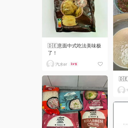
🇩🇪意面中式吃法美味极
了！
汽水er
5
🇩