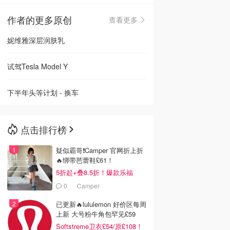
作者的更多原创
查看更多
🇳🇿
新西兰
妮维雅深层润肤乳
试驾Tesla Model Y
下半年头等计划 - 换车
点击排行榜
疑似霸哥❗️Camper 官网折上折
🔥绑带芭蕾鞋£61！
5折起+叠8.5折！爆款乐福
£68！
0
Camper
已更新🔥lululemon 好价区每周
上新 大号粉牛角包罕见£59
Softstreme卫衣£54/原£108！