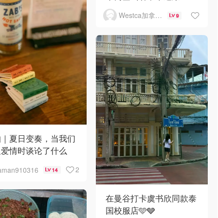
Westca加拿大生活
9
帕｜夏日变奏，当我们
及爱情时谈论了什么
2
aman910316
14
在曼谷打卡虞书欣同款泰
国校服店🩵🩶