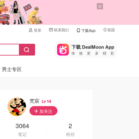
联系我们
英国
登录
下载App
🇺🇸
美国
下载 DealMoon App
体验更多精彩
🇨🇳
中国
男士专区
🇨🇦
加拿大
🇬🇧
英国
🇩🇪
德国
梵宸
14
🇫🇷
加关注
法国
🇮🇹
3064
2
意大利
笔记
粉丝
🇦🇺
澳洲