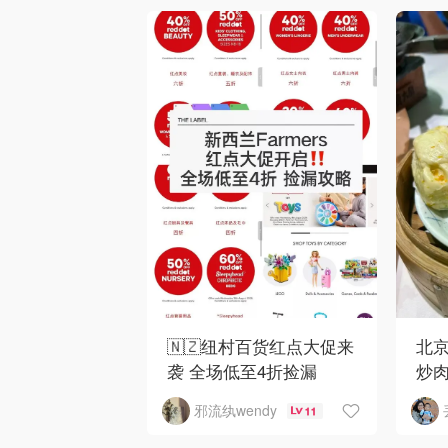
🇳🇿纽村百货红点大促来
北京
袭 全场低至4折捡漏
炒
邪流纨wendy
11