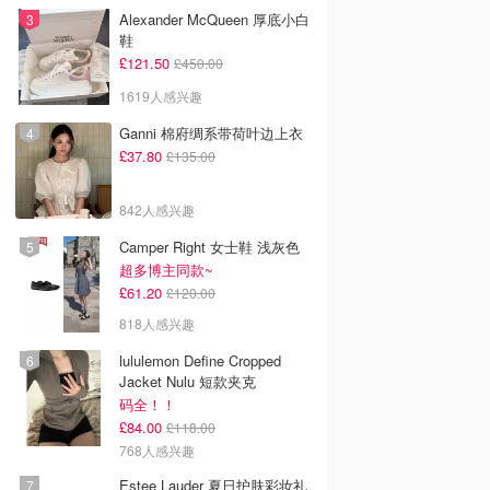
Alexander McQueen 厚底小白
鞋
£121.50
£450.00
1619人感兴趣
Ganni 棉府绸系带荷叶边上衣
£37.80
£135.00
842人感兴趣
Camper Right 女士鞋 浅灰色
超多博主同款~
£61.20
£120.00
818人感兴趣
lululemon Define Cropped
Jacket Nulu 短款夹克
码全！！
£84.00
£118.00
768人感兴趣
Estee Lauder 夏日护肤彩妆礼