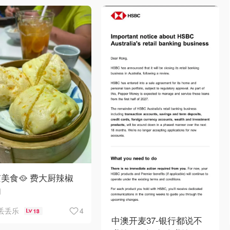
美食🥘 费大厨辣椒
肉
4
丢丢乐
13
中澳开麦37-银行都说不