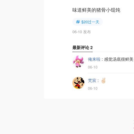
味道鲜美的猪骨小馄饨
$20过一天
06-10 发布
最新评论
2
俺来啦
:
感觉汤底很鲜美
06-10
梵宸
:
06-10