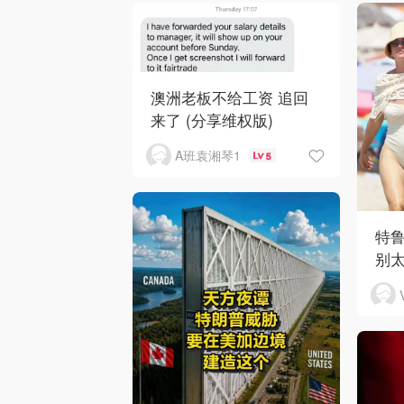
澳洲老板不给工资 追回
来了 (分享维权版)
A班袁湘琴1
5
特
别