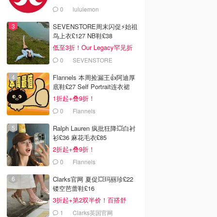
0
lululemon
SEVENSTORE周末闪促⚡️始祖
鸟上衣£127 NB鞋£38
低至3折！Our Legacy罕见折
0
SEVENSTORE
Flannels 本周捡漏王👍阿迪厚
底鞋£27 Self Portrait连衣裙
£63
1折起+叠9折！
0
Flannels
Ralph Lauren 疯批狂降💥白衬
衫£36 麻花毛衣£85
2折起+叠9折！
0
Flannels
Clarks官网 夏促💥玛丽珍£22
镂空芭蕾鞋£16
3折起+第2双半价！百搭舒
服！
1
Clarks英国官网