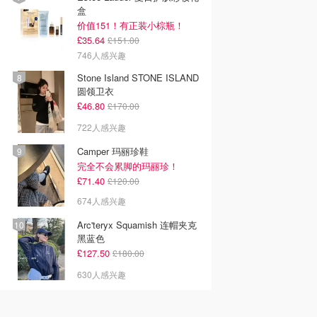
盒
价值151！有正装小棕瓶！
£35.64
£151.00
746人感兴趣
Stone Island STONE ISLAND
圆领卫衣
£46.80
£170.00
722人感兴趣
Camper 玛丽珍鞋
完全不会累脚的玛丽珍！
£71.40
£120.00
674人感兴趣
Arc'teryx Squamish 连帽夹克
黑蓝色
£127.50
£180.00
630人感兴趣