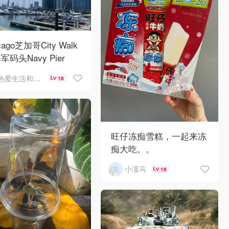
cago芝加哥City Walk
军码头Navy Pier
热爱生活和自由的轻舞飞扬
18
旺仔冻痴雪糕，一起来冻
痴大吃。。
小濡马
16