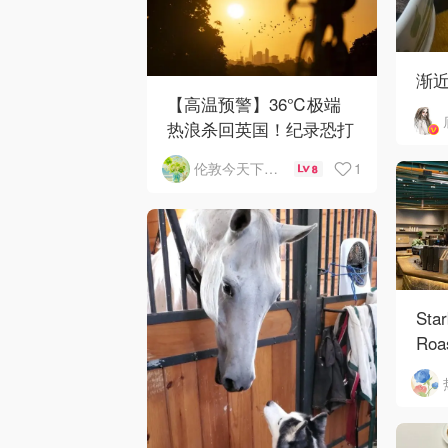
渐
【高温预警】36℃极端
热浪杀回英国！纪录恐打
破
1
伦敦今天下雨了吗
8
Sta
Roa