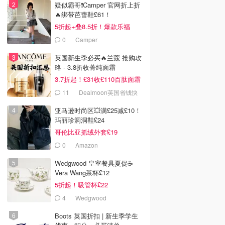
疑似霸哥❗️Camper 官网折上折
🔥绑带芭蕾鞋£61！
5折起+叠8.5折！爆款乐福
£68！
0
Camper
英国新生季必买🔥兰蔻 抢购攻
略 - 3.8折收菁纯面霜
3.7折起！£31收£110百肽面霜
套装
11
Dealmoon英国省钱快
报
亚马逊时尚区💥满£25减£10！
玛丽珍洞洞鞋£24
哥伦比亚抓绒外套£19
0
Amazon
Wedgwood 皇室餐具夏促☕️
Vera Wang茶杯£12
5折起！吸管杯£22
4
Wedgwood
Boots 英国折扣 | 新生季学生