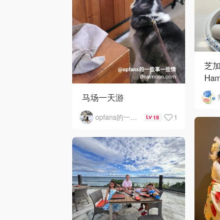
芝加
Ham
Ros
马场一天游
O'
1
opfans的一些事一些情
15