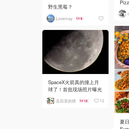
Pi
野生黑莓？
Lovemay
9
SpaceX火箭真的撞上月
球了！首批现场照片曝光
12
瓜田里的猹
12
夏日
Su