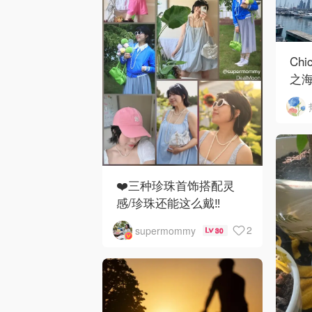
Chi
之海
❤️三种珍珠首饰搭配灵
感/珍珠还能这么戴‼️
2
supermommy
30