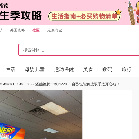
航
英国攻略
社区
兑换商城
生活
母婴儿童
运动保健
美食
数码
旅行
uck E. Cheese～ 还能饱餐一顿Pizza！ 自己也能解放双手太开心啦！