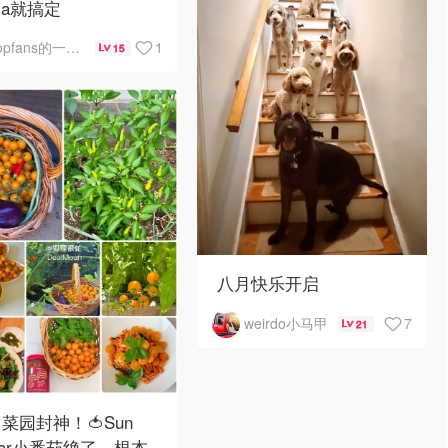
zza就搞定
1
opfans的一些事一些情
15
八月快乐开启
7
weirdo小马甲
21
菜园封神！🍅Sun
gar小番茄绝了，根本