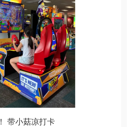
！ 带小菇凉打卡