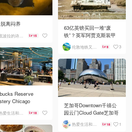
近脱离闷养
63亿英镑买回一堆“废
铁”？英军阿贾克斯装甲
底波拉的诗与歌
15
车刚出库就趴窝
3
伦敦地铁又罢工了
8
rbucks Reserve
stery Chicago
芝加哥Downtown千禧公
园云门Cloud Gate芝加哥
热爱生活和自由的轻舞飞扬
18
河街景❤️鳞次栉比的高楼
1
热爱生活和自由的轻舞飞扬
18