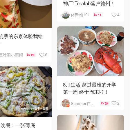
神厂”Terafab落户德州！
4
休斯顿101
11
0机票的东京体验我给
夯
6
西雅图小雨帽
20
8月生活 熬过最难的开学
第一周 终于周末啦！
2
Summer在漂流
24
五晚餐：一张薄底