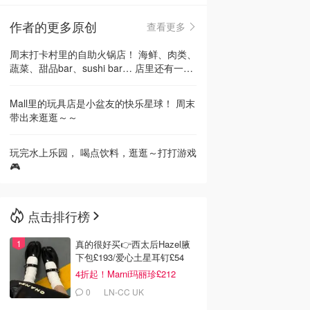
作者的更多原创
查看更多
🇳🇿
新西兰
周末打卡村里的自助火锅店！ 海鲜、肉类、
蔬菜、甜品bar、sushi bar… 店里还有一个
机器人，...
Mall里的玩具店是小盆友的快乐星球！ 周末
带出来逛逛～～
玩完水上乐园， 喝点饮料，逛逛～打打游戏
🎮
点击排行榜
真的很好买👉西太后Hazel腋
下包£193/爱心土星耳钉£54
4折起！Marni玛丽珍£212
0
LN-CC UK