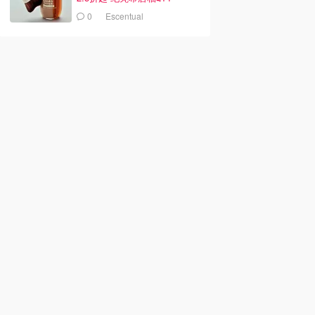
0
Escentual