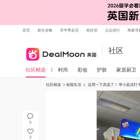
首页
新生攻略
开学季必买
抢好货
点击排行
商家导
社区
社区精选
时尚
彩妆
护肤
家居厨卫
社区精选
校园生活
这周一下高温了！ 带小菇凉打卡Ch
0
3