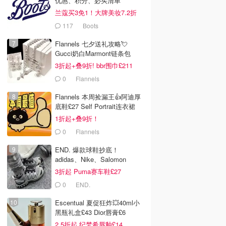
优惠、积分、必买清单
兰蔻买3免1！大牌美妆7.2折
117
Boots
Flannels 七夕送礼攻略💘
Gucci奶白Marmont链条包
£719
3折起+叠9折! bbr围巾£211
0
Flannels
Flannels 本周捡漏王👍阿迪厚
底鞋£27 Self Portrait连衣裙
£63
1折起+叠9折！
0
Flannels
END. 爆款球鞋抄底！
adidas、Nike、Salomon
3折起 Puma赛车鞋£27
0
END.
Escentual 夏促狂炸💥40ml小
黑瓶礼盒£43 Dior唇膏£6
2.5折起 纪梵希唇釉£14