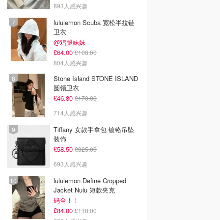
893人感兴趣
lululemon Scuba 宽松半拉链
卫衣
@鸡腿妹妹
£64.00
£108.00
804人感兴趣
Stone Island STONE ISLAND
圆领卫衣
£46.80
£170.00
714人感兴趣
Tiffany 女款手拿包 镀铬吊坠
装饰
£58.50
£325.00
693人感兴趣
lululemon Define Cropped
Jacket Nulu 短款夹克
码全！！
£84.00
£118.00