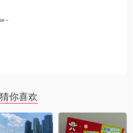
se～
！
猜你喜欢