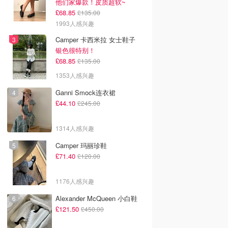
他们家爆款！皮质超软~
£68.85
£135.00
1993人感兴趣
Camper 卡西米拉 女士鞋子
银色很特别！
£68.85
£135.00
1353人感兴趣
Ganni Smock连衣裙
£44.10
£245.00
1314人感兴趣
Camper 玛丽珍鞋
£71.40
£120.00
1176人感兴趣
Alexander McQueen 小白鞋
£121.50
£450.00