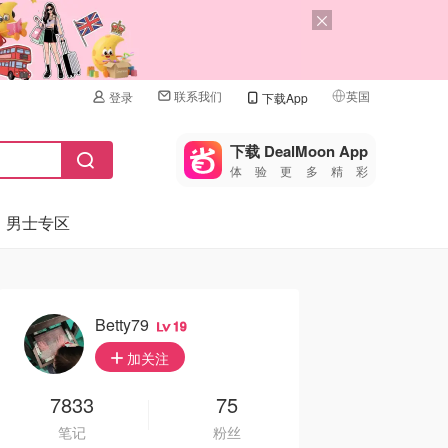
联系我们
英国
登录
下载App
🇺🇸
美国
下载 DealMoon App
体验更多精彩
🇨🇳
中国
男士专区
🇨🇦
加拿大
🇬🇧
英国
🇩🇪
德国
Betty79
19
🇫🇷
加关注
法国
🇮🇹
7833
75
意大利
笔记
粉丝
🇦🇺
澳洲