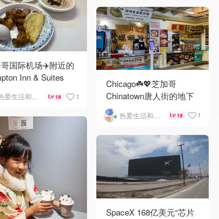
哥国际机场✈️附近的
pton Inn & Suites
Chicago☘️💖芝加哥
emont Chicago
Chinatown唐人街的地下
1
热爱生活和自由的轻舞飞扬
18
Hare自助早餐
mini小美食城
1
热爱生活和自由的轻舞飞扬
18
SpaceX 168亿美元“芯片