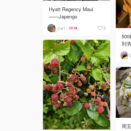
Hyatt Regency Maui
——Japengo
2
小a1
18
50
到
周