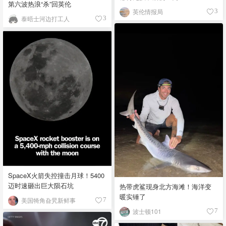
第六波热浪“杀”回英伦
英伦情报局
3
泰晤士河边打工人
3
SpaceX火箭失控撞击月球！5400
迈时速砸出巨大陨石坑
热带虎鲨现身北方海滩！海洋变
暖实锤了
美国犄角旮旯新鲜事
7
波士顿101
7