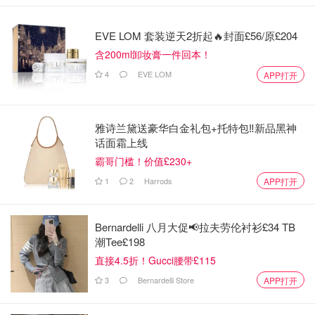
EVE LOM 套装逆天2折起🔥封面£56/原£204
含200ml卸妆膏一件回本！
4
EVE LOM
APP打开
雅诗兰黛送豪华白金礼包+托特包‼️新品黑神
话面霜上线
霸哥门槛！价值£230+
1
2
Harrods
APP打开
Bernardelli 八月大促📢拉夫劳伦衬衫£34 TB
潮Tee£198
直接4.5折！Gucci腰带£115
3
Bernardelli Store
APP打开