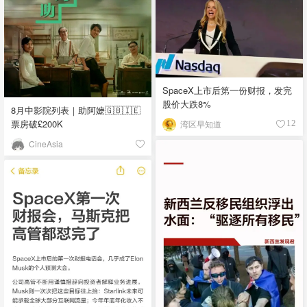
SpaceX上市后第一份财报，发完
股价大跌8%
8月中影院列表｜助阿嬷🇬🇧🇮🇪
票房破£200K
湾区早知道
12
CineAsia