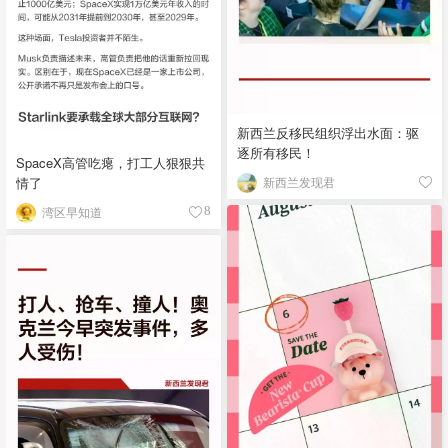
新西兰反移民组织浮出水面：驱
逐所有移民！
SpaceX高管吃瘪，打工人狠狠共
情了
新西兰发现君
湾区早知道
8