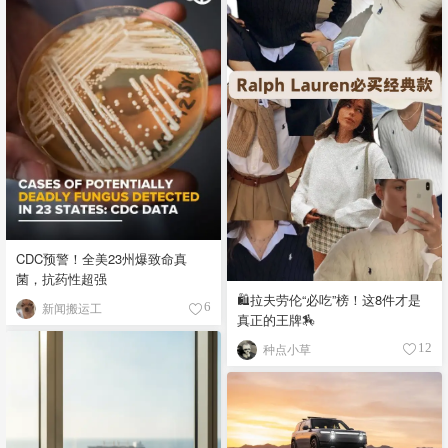
CDC预警！全美23州爆致命真
菌，抗药性超强
🛍️拉夫劳伦“必吃”榜！这8件才是
新闻搬运工
6
真正的王牌🏇
种点小草
12