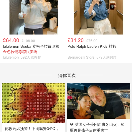
£64.00
£34.20
£108.00
£76.00
lululemon Scuba 宽松半拉链卫衣
Polo Ralph Lauren Kids 衬衫
金色拉链尊嘟很美啊!
lululemon
592人感兴趣
Bernardelli Store
579人感兴趣
猜你喜欢
💔 英国女子受困西班牙山火，如
伦敦高温预警！下周飙升34℃，
愿再见孩子后伤重离世