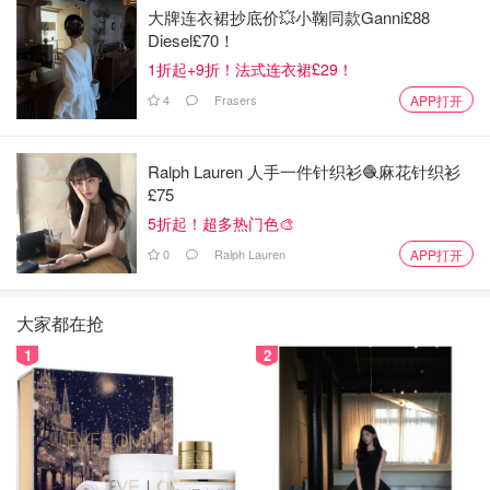
大牌连衣裙抄底价💥小鞠同款Ganni£88
Diesel£70！
1折起+9折！法式连衣裙£29！
4
Frasers
APP打开
Ralph Lauren 人手一件针织衫🧶麻花针织衫
£75
5折起！超多热门色🎨
0
Ralph Lauren
APP打开
大家都在抢
1
2