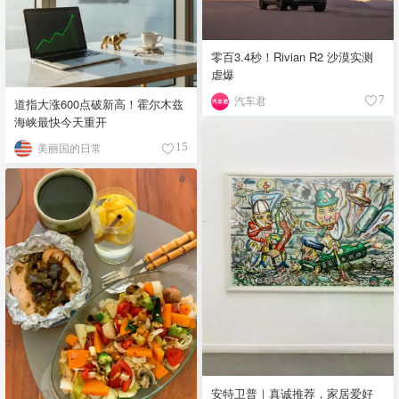
零百3.4秒！Rivian R2 沙漠实测
虐爆
汽车君
7
道指大涨600点破新高！霍尔木兹
海峡最快今天重开
美丽国的日常
15
安特卫普｜真诚推荐，家居爱好