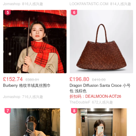
Jomashop
816人感兴趣
LOOKFANTASTIC.COM
814人感兴趣
5
6
£152.74
£196.80
£380.01
£410.00
Burberry 格纹羊绒真丝围巾
Dragon Diffusion Santa Croce 小号
包 浅棕色
折扣码：DEALMOON-AOT26
Jomashop
716人感兴趣
TheDoubleF
672人感兴趣
7
8