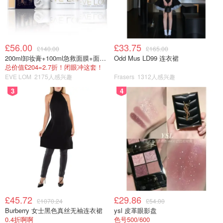
£56.00
£33.75
£140.00
£165.00
200ml卸妆膏+100ml急救面膜+面霜+洁颜布
Odd Mus LD99 连衣裙
总价值£204=2.7折！闭眼冲这套！
EVE LOM
2175人感兴趣
Frasers
1312人感兴趣
3
4
£45.72
£29.86
£1070.24
£54.00
Burberry 女士黑色真丝无袖连衣裙
ysl 皮革眼影盘
0.4折啊啊
色号500/600