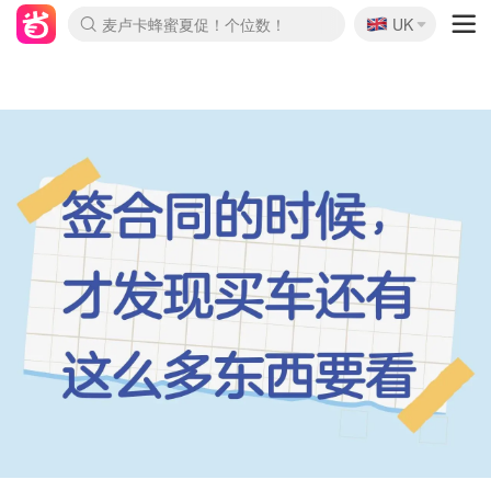
🇬🇧
Prada/Miu 4.8折！
UK
麦卢卡蜂蜜夏促！个位数！
啥？必胜客披萨5折！