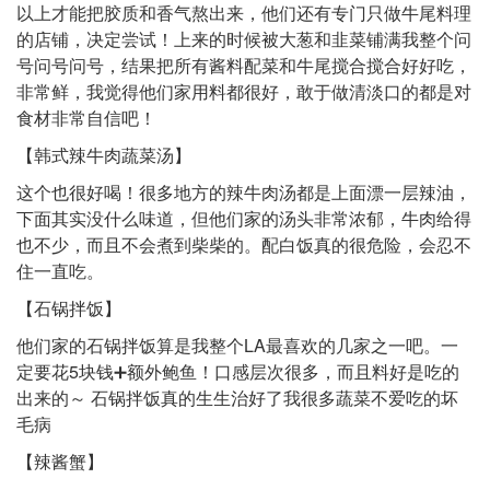
以上才能把胶质和香气熬出来，他们还有专门只做牛尾料理
的店铺，决定尝试！上来的时候被大葱和韭菜铺满我整个问
号问号问号，结果把所有酱料配菜和牛尾搅合搅合好好吃，
非常鲜，我觉得他们家用料都很好，敢于做清淡口的都是对
食材非常自信吧！
【韩式辣牛肉蔬菜汤】
这个也很好喝！很多地方的辣牛肉汤都是上面漂一层辣油，
下面其实没什么味道，但他们家的汤头非常浓郁，牛肉给得
也不少，而且不会煮到柴柴的。配白饭真的很危险，会忍不
住一直吃。
【石锅拌饭】
他们家的石锅拌饭算是我整个LA最喜欢的几家之一吧。一
定要花5块钱➕额外鲍鱼！口感层次很多，而且料好是吃的
出来的～ 石锅拌饭真的生生治好了我很多蔬菜不爱吃的坏
毛病
【辣酱蟹】