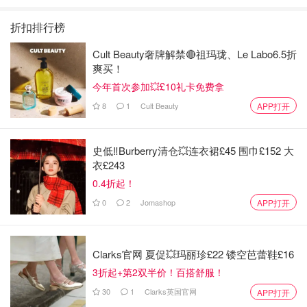
折扣排行榜
Cult Beauty奢牌解禁🔴祖玛珑、Le Labo6.5折
爽买！
今年首次参加💥£10礼卡免费拿
8
1
Cult Beauty
APP打开
史低‼️Burberry清仓💥连衣裙£45 围巾£152 大
衣£243
0.4折起！
0
2
Jomashop
APP打开
Clarks官网 夏促💥玛丽珍£22 镂空芭蕾鞋£16
3折起+第2双半价！百搭舒服！
30
1
Clarks英国官网
APP打开