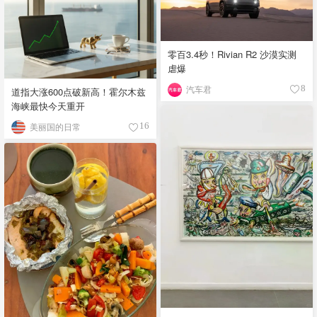
零百3.4秒！Rivian R2 沙漠实测
虐爆
汽车君
8
道指大涨600点破新高！霍尔木兹
海峡最快今天重开
美丽国的日常
16