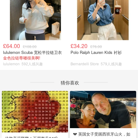
£64.00
£34.20
£108.00
£76.00
lululemon Scuba 宽松半拉链卫衣
Polo Ralph Lauren Kids 衬衫
金色拉链尊嘟很美啊!
lululemon
592人感兴趣
Bernardelli Store
579人感兴趣
猜你喜欢
💔 英国女子受困西班牙山火，如