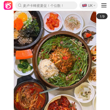
🇬🇧
Prada/Miu 4.8折！
UK
麦卢卡蜂蜜夏促！个位数！
啥？必胜客披萨5折！
2/9