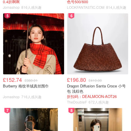
0.4折啊啊
色号500/600
Jomashop
816人感兴趣
LOOKFANTASTIC.COM
814人感兴趣
5
6
£152.74
£196.80
£380.01
£410.00
Burberry 格纹羊绒真丝围巾
Dragon Diffusion Santa Croce 小号
包 浅棕色
折扣码：DEALMOON-AOT26
Jomashop
716人感兴趣
TheDoubleF
672人感兴趣
7
8