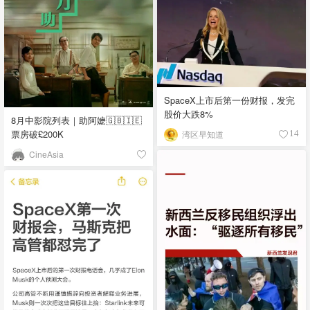
SpaceX上市后第一份财报，发完
股价大跌8%
8月中影院列表｜助阿嬷🇬🇧🇮🇪
票房破£200K
湾区早知道
14
CineAsia