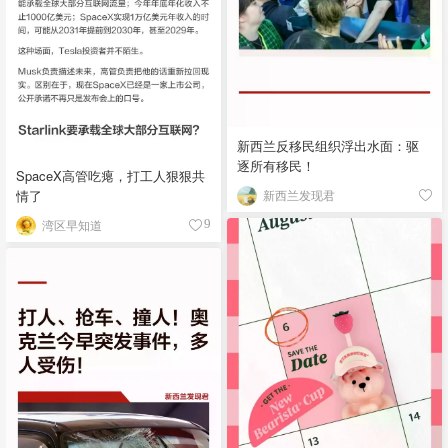
新西兰反移民组织浮出水面：驱
逐所有移民！
SpaceX高管吃瘪，打工人狠狠共
情了
新西兰发现君
湾区早知道
9