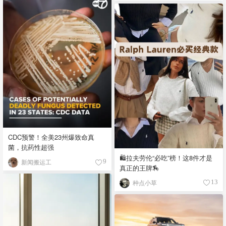
CDC预警！全美23州爆致命真
菌，抗药性超强
🛍️拉夫劳伦“必吃”榜！这8件才是
新闻搬运工
9
真正的王牌🏇
种点小草
13