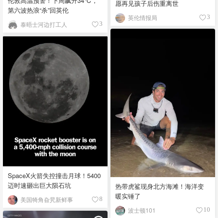
伦敦高温预警！下周飙升34℃，
愿再见孩子后伤重离世
第六波热浪“杀”回英伦
英伦情报局
3
泰晤士河边打工人
3
SpaceX火箭失控撞击月球！5400
迈时速砸出巨大陨石坑
热带虎鲨现身北方海滩！海洋变
暖实锤了
美国犄角旮旯新鲜事
8
波士顿101
10