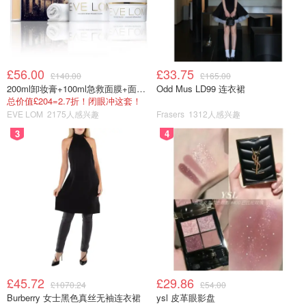
£56.00
£33.75
£140.00
£165.00
200ml卸妆膏+100ml急救面膜+面霜+洁颜布
Odd Mus LD99 连衣裙
总价值£204=2.7折！闭眼冲这套！
EVE LOM
2175人感兴趣
Frasers
1312人感兴趣
3
4
£45.72
£29.86
£1070.24
£54.00
Burberry 女士黑色真丝无袖连衣裙
ysl 皮革眼影盘