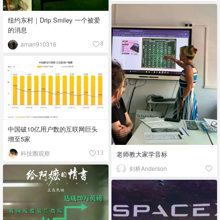
纽约东村｜Drip Smiley 一个被爱
的消息
aman910316
8
中国破10亿用户数的互联网巨头
增至5家
科技圈观察
13
老师教大家学音标
剑桥Anderson