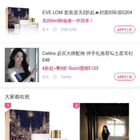
EVE LOM 套装逆天2折起🔥封面£56/原£204
含200ml卸妆膏一件回本！
4
EVE LOM
APP打开
Cettire 必买大牌配饰 伴手礼推荐🪐土星耳钉
£48
4折起+叠9折 Gucci墨镜£123
2
Cettire
APP打开
大家都在抢
1
2