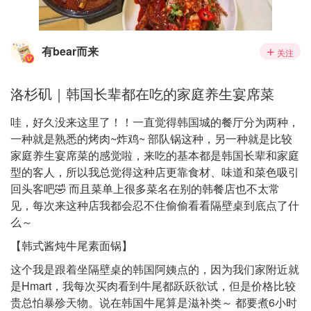
有bear而来
关注
洛杉矶｜韩国长辈都在吃的家庭养生宴席菜
哇，好久没来这里了！！一直觉得韩国城的餐厅分为两种，
一种就是熟悉的烤肉~炸鸡~ 部队锅这种，另一种就是比较
家庭养生宴席菜的感觉啦，来吃的基本都是韩国长辈和家庭
型的客人，所以我总觉得这种店更靠食材、味道和菜色吸引
回头客吧🤣 而且菜单上很多菜名在别的韩餐店也不太常
见，每次来这种店我都会忍不住偷偷看看隔壁桌到底点了什
么～
【韩式酱炖牛尾素面锅】
这个我是跟着坐隔壁桌的韩国阿姨点的，因为我们家附近就
是Hmart，我每次买肉看到牛尾都跃跃欲试，但是价格比较
贵总怕暴殄天物。说在韩国牛尾算是滋补类～ 都要煮6小时