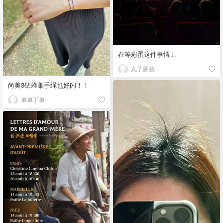
在等彩蛋这件事情上
丸子脑袋
尚美3钻蜂巢手绳也好闪！！
单单丁单