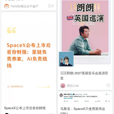
Felix吃喝玩乐不破产
2
🇬🇧郎朗·2027英国音乐会巡演官
宣
英区Live
SpaceX公布上市后首份财报
马斯克：SpaceX只使用英伟达
GPU