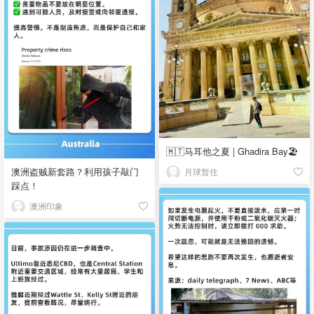
🇲🇹马耳他之夏 | Ghadira Bay🏖️
澳洲盗贼新套路？利用孩子敲门
月球暂住
踩点！
澳洲印象