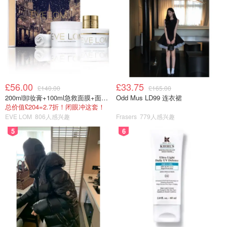
£56.00
£33.75
£140.00
£165.00
200ml卸妆膏+100ml急救面膜+面霜+洁颜布
Odd Mus LD99 连衣裙
总价值£204=2.7折！闭眼冲这套！
EVE LOM
806人感兴趣
Frasers
779人感兴趣
5
6