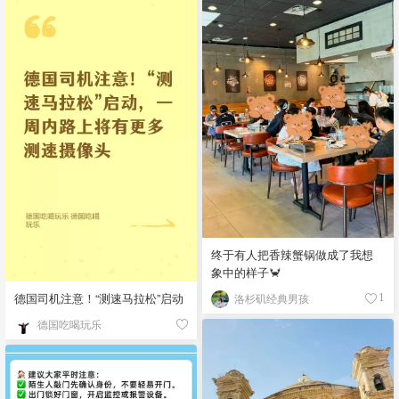
终于有人把香辣蟹锅做成了我想
象中的样子🦀
德国司机注意！“测速马拉松”启动
洛杉矶经典男孩
1
德国吃喝玩乐