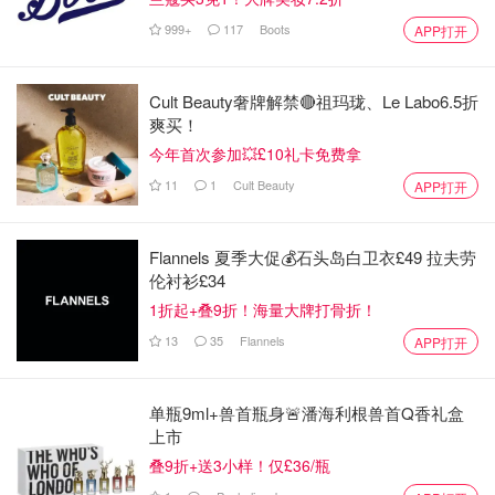
999+
117
Boots
APP打开
Cult Beauty奢牌解禁🔴祖玛珑、Le Labo6.5折
爽买！
今年首次参加💥£10礼卡免费拿
11
1
Cult Beauty
APP打开
Flannels 夏季大促💰石头岛白卫衣£49 拉夫劳
伦衬衫£34
1折起+叠9折！海量大牌打骨折！
13
35
Flannels
APP打开
单瓶9ml+兽首瓶身🚨潘海利根兽首Q香礼盒
上市
叠9折+送3小样！仅£36/瓶