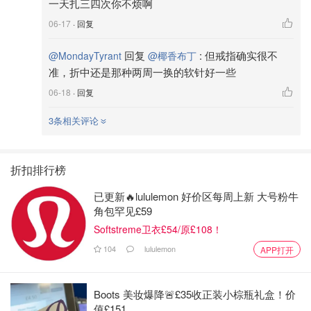
一天扎三四次你不烦啊
06-17
· 回复
回复
:
但戒指确实很不
@MondayTyrant
@椰香布丁
准，折中还是那种两周一换的软针好一些
06-18
· 回复
3条相关评论
折扣排行榜
已更新🔥lululemon 好价区每周上新 大号粉牛
角包罕见£59
Softstreme卫衣£54/原£108！
104
lululemon
APP打开
Boots 美妆爆降🚨£35收正装小棕瓶礼盒！价
值£151