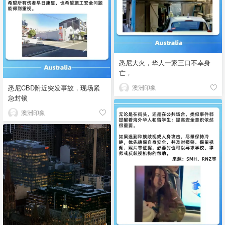
悉尼大火，华人一家三口不幸身
亡，
悉尼CBD附近突发事故，现场紧
澳洲印象
急封锁
澳洲印象