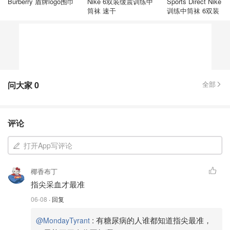
Burberry 盾牌logo围巾
Nike 6双装缓震训练中
Sports Direct Nike
筒袜 速干
训练中筒袜 6双装
问大家
0
全部
评论
打开App写评论
椰香布丁
指尖采血才最准
06-08
· 回复
:
有糖尿病的人谁都知道指尖最准，
@MondayTyrant