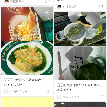
科技圈观察
5
科技圈观察
4
🇬🇧谁还没吃过伦敦袁记饺子
🥟！！快去吃！！
🇬🇧迷客夏伦敦全场奶茶1.99 只
有这两天！
英国羊毛大王
英国羊毛大王