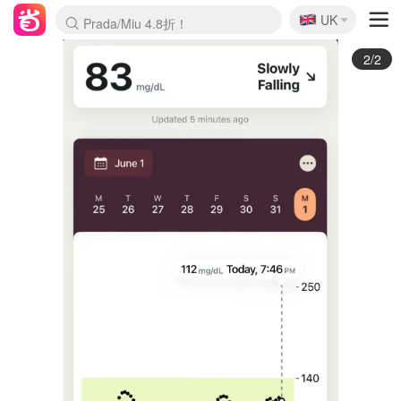
🇬🇧
Prada/Miu 4.8折！
UK
麦卢卡蜂蜜夏促！个位数！
啥？必胜客披萨5折！
1/2