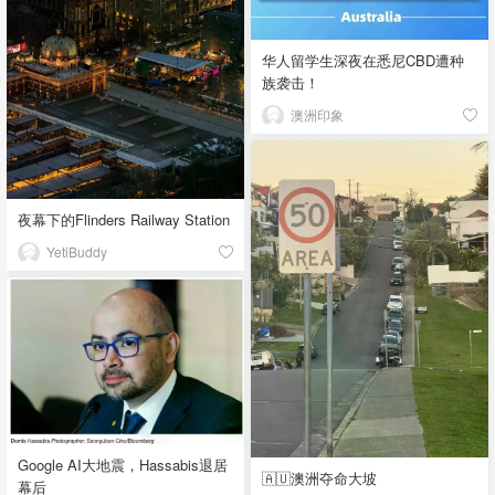
华人留学生深夜在悉尼CBD遭种
族袭击！
澳洲印象
夜幕下的Flinders Railway Station
YetiBuddy
Google AI大地震，Hassabis退居
🇦🇺澳洲夺命大坡
幕后