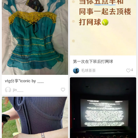
第一次在下班后打网球
毛球茶茶
4
vtg分享*iconic by ___
jin___