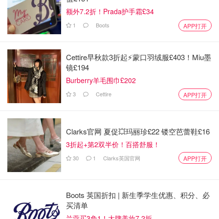
额外7.2折！Prada护手霜£34
1
Boots
APP打开
Cettire早秋款3折起⚡️蒙口羽绒服£403！Miu墨
镜£194
Burberry羊毛围巾£202
3
Cettire
APP打开
Clarks官网 夏促💥玛丽珍£22 镂空芭蕾鞋£16
3折起+第2双半价！百搭舒服！
30
1
Clarks英国官网
APP打开
Boots 英国折扣 | 新生季学生优惠、积分、必
买清单
兰蔻买3免1！大牌美妆7.2折