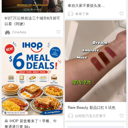
奉劝大家不要拔头发…
单单丁单
9/2🇫🇷公映前这三个城市8月就可
以看《阿嬷》
CineAsia
Rare Beauty 新品口红💄试色
妘吃吃巧克力芒果干
🥞 IHOP 新套餐来了！早餐、午
餐通通只要 $6+