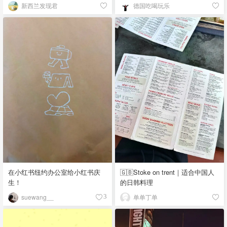
新西兰发现君
德国吃喝玩乐
在小红书纽约办公室给小红书庆
🇬🇧Stoke on trent｜适合中国人
生！
的日韩料理
suewang__
单单丁单
3