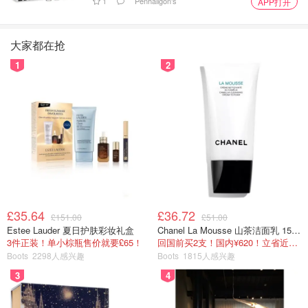
1
Penhaligon's
APP打开
大家都在抢
1
2
£35.64
£36.72
£151.00
£51.00
Estee Lauder 夏日护肤彩妆礼盒
Chanel La Mousse 山茶洁面乳 150ml
3件正装！单小棕瓶售价就要£65！
回国前买2支！国内¥620！立省近一半！
Boots
2298人感兴趣
Boots
1815人感兴趣
3
4