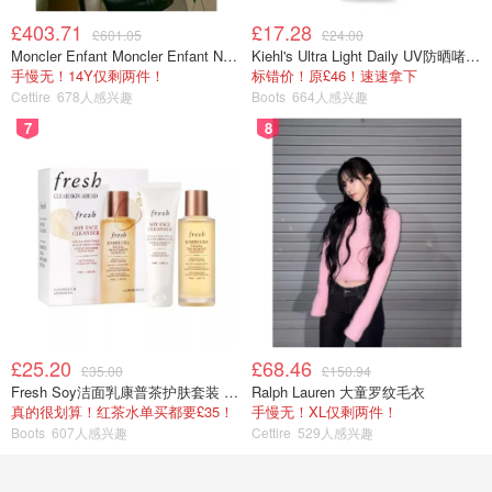
£403.71
£17.28
£601.05
£24.00
Moncler Enfant Moncler Enfant New Aubert 连帽羽绒服
Kiehl's Ultra Light Daily UV防晒啫喱 SPF50 PA++++ 60ml
手慢无！14Y仅剩两件！
标错价！原£46！速速拿下
Cettire
678人感兴趣
Boots
664人感兴趣
7
8
£25.20
£68.46
£35.00
£150.94
Fresh Soy洁面乳康普茶护肤套装 100ml
Ralph Lauren 大童罗纹毛衣
真的很划算！红茶水单买都要£35！
手慢无！XL仅剩两件！
Boots
607人感兴趣
Cettire
529人感兴趣