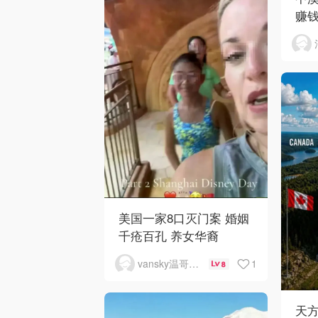
赚
美国一家8口灭门案 婚姻
千疮百孔 养女华裔
1
vansky温哥华天空
8
天