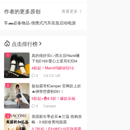
作者的更多原创
查看更多
🇳🇿
新西兰
车🛻必备物品-便携式汽车应急启动电源
点击排行榜
真的很好买👉西太后Hazel腋
下包£193/爱心土星耳钉£54
4折起！Marni玛丽珍£212
0
LN-CC UK
疑似霸哥❗️Camper 官网折上折
🔥绑带芭蕾鞋£61！
5折起+叠8.5折！爆款乐福
£68！
0
Camper
英国新生季必买🔥兰蔻 抢购攻
略 - 3.8折收菁纯面霜
3.7折起！£31收£110百肽面霜