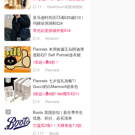
套装
11
Dealmoon英国省钱快
报
亚马逊时尚区💥满£25减£10！
玛丽珍洞洞鞋£24
哥伦比亚抓绒外套£19
0
Amazon
Flannels 本周捡漏王👍阿迪厚
底鞋£27 Self Portrait连衣裙
£63
1折起+叠9折！
0
Flannels
Flannels 七夕送礼攻略💘
Gucci奶白Marmont链条包
£719
3折起+叠9折! bbr围巾£211
0
Flannels
Boots 英国折扣 | 新生季学生
优惠、积分、必买清单
兰蔻买3免1！大牌美妆7.2折
117
Boots