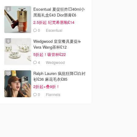
Escentual 夏促狂炸💥40ml小
黑瓶礼盒£43 Dior唇膏£6
2.5折起 纪梵希唇釉£14
0
Escentual
Wedgwood 皇室餐具夏促☕️
Vera Wang茶杯£12
5折起！吸管杯£22
4
Wedgwood
Ralph Lauren 疯批狂降💥白衬
衫£36 麻花毛衣£85
2折起+叠9折！
0
Flannels