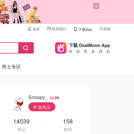
联系我们
英国
登录
下载App
🇺🇸
美国
下载 DealMoon App
体验更多精彩
🇨🇳
中国
男士专区
🇨🇦
加拿大
🇬🇧
英国
🇩🇪
德国
Snoopy_
24
🇫🇷
加关注
法国
🇮🇹
14539
158
意大利
笔记
粉丝
🇦🇺
澳洲