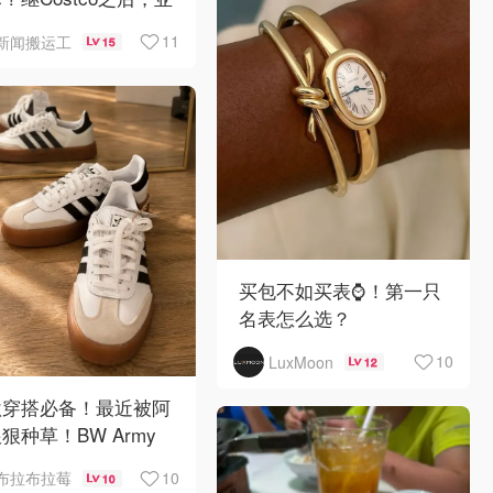
逊也被告了！
11
新闻搬运工
15
买包不如买表⌚️！第一只
名表怎么选？
10
LuxMoon
12
秋穿搭必备！最近被阿
狠种草！BW Army
Sambae 值得拥有！
10
布拉布拉莓
10