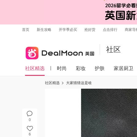
首页
新生攻略
开学季必买
抢好货
点击排行
商家导
社区
社区精选
时尚
彩妆
护肤
家居厨卫
社区精选
大家猜猜这是啥
0
6