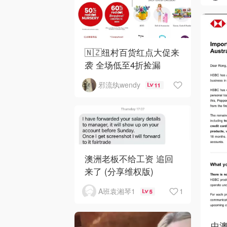
🇳🇿纽村百货红点大促来
袭 全场低至4折捡漏
邪流纨wendy
11
澳洲老板不给工资 追回
来了 (分享维权版)
1
A班袁湘琴1
5
中澳