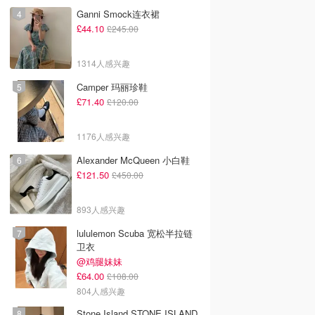
Ganni Smock连衣裙
£44.10
£245.00
1314人感兴趣
Camper 玛丽珍鞋
£71.40
£120.00
1176人感兴趣
Alexander McQueen 小白鞋
£121.50
£450.00
893人感兴趣
lululemon Scuba 宽松半拉链
卫衣
@鸡腿妹妹
£64.00
£108.00
804人感兴趣
Stone Island STONE ISLAND