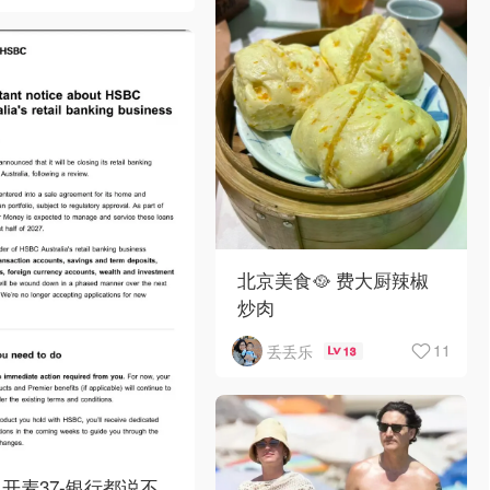
北京美食🥘 费大厨辣椒
炒肉
11
丢丢乐
13
开麦37-银行都说不