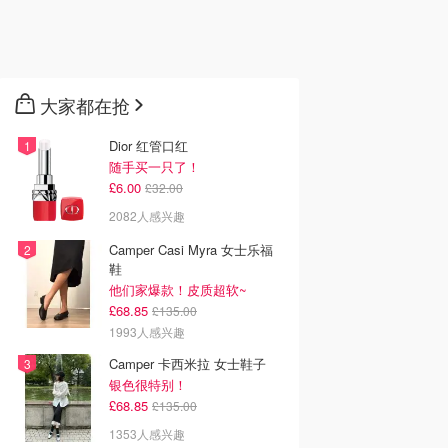
大家都在抢
Dior 红管口红
随手买一只了！
£6.00
£32.00
2082人感兴趣
Camper Casi Myra 女士乐福
鞋
他们家爆款！皮质超软~
£68.85
£135.00
1993人感兴趣
Camper 卡西米拉 女士鞋子
银色很特别！
£68.85
£135.00
1353人感兴趣