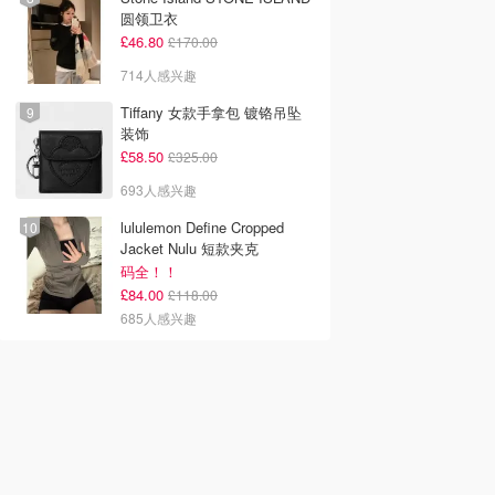
圆领卫衣
£46.80
£170.00
714人感兴趣
Tiffany 女款手拿包 镀铬吊坠
装饰
£58.50
£325.00
693人感兴趣
lululemon Define Cropped
Jacket Nulu 短款夹克
码全！！
£84.00
£118.00
685人感兴趣