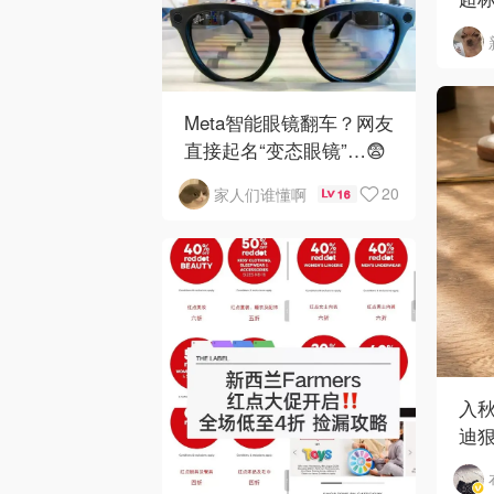
马
Meta智能眼镜翻车？网友
直接起名“变态眼镜”…😨
20
家人们谁懂啊
16
入
迪狠
和 