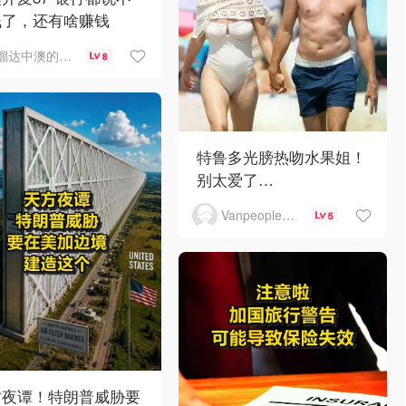
钱了，还有啥赚钱
溜达中澳的王公子
8
特鲁多光膀热吻水果姐！
别太爱了…
Vanpeople人在温哥华
5
方夜谭！特朗普威胁要