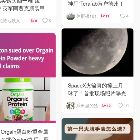
亿英镑买回一堆“废
神厂”Terafab落户德州！
？英军阿贾克斯装甲
刚出库就趴窝
4
休斯顿101
11
3
伦敦地铁又罢工了
8
SpaceX火箭真的撞上月
球了！首批现场照片曝光
10
瓜田里的猹
12
Orgain蛋白粉重金属
？继Costco之后，亚