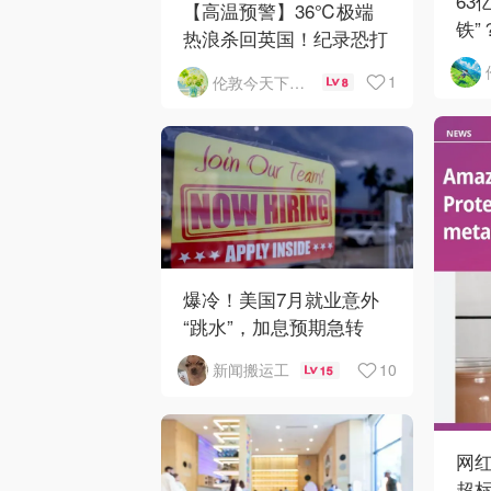
63
【高温预警】36℃极端
铁”
热浪杀回英国！纪录恐打
车
破
1
伦敦今天下雨了吗
8
爆冷！美国7月就业意外
“跳水”，加息预期急转
弯！
10
新闻搬运工
15
网红
超标