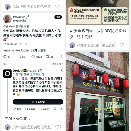
鸡妹报喜法国实用信息版
1
☀️ 安全观日食！教你DIY简易投影
仪，绝不伤眼
鸡妹报喜法国实用信息版
1
当AI学会骂街：
鸡妹报喜法国实用信息版
1