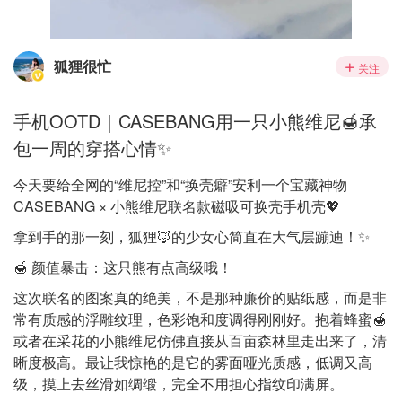
狐狸很忙
关注
手机OOTD｜CASEBANG用一只小熊维尼🍯承
包一周的穿搭心情✨
今天要给全网的“维尼控”和“换壳癖”安利一个宝藏神物
CASEBANG × 小熊维尼联名款磁吸可换壳手机壳💖
拿到手的那一刻，狐狸🦊的少女心简直在大气层蹦迪！✨
🍯 颜值暴击：这只熊有点高级哦！
这次联名的图案真的绝美，不是那种廉价的贴纸感，而是非
常有质感的浮雕纹理，色彩饱和度调得刚刚好。抱着蜂蜜🍯
或者在采花的小熊维尼仿佛直接从百亩森林里走出来了，清
晰度极高。最让我惊艳的是它的雾面哑光质感，低调又高
级，摸上去丝滑如绸缎，完全不用担心指纹印满屏。