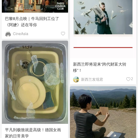
巴黎8月点映｜牛马回到工位了
《阿嬷》还在等你
CineAsia
新西兰即将迎来“跨代财富大转
移”！
新西兰发现君
2
平凡到极致就是高级！德国女画
家的日常美学