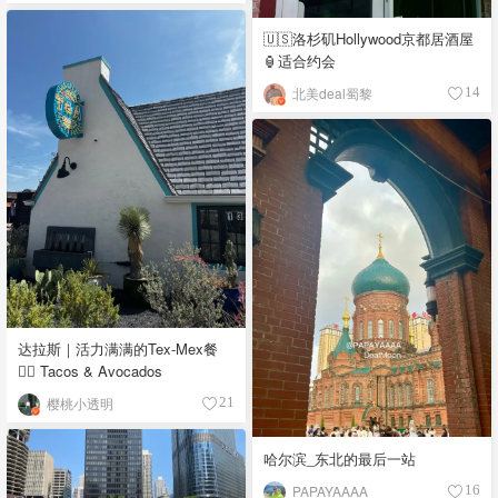
🇺🇸洛杉矶Hollywood京都居酒屋
🏮适合约会
北美deal蜀黎
14
达拉斯｜活力满满的Tex-Mex餐
👉🏼 Tacos & Avocados
樱桃小透明
21
哈尔滨_东北的最后一站
PAPAYAAAA
16