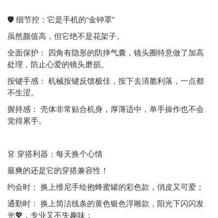
🛡️ 细节控：它是手机的“金钟罩”
虽然颜值高，但它绝不是花架子。
全面保护： 四角有隐形的防摔气囊，镜头圈特意做了加高
处理，防止心爱的镜头磨损。
按键手感： 机械按键反馈极佳，按下去清脆利落，一点都
不生涩。
握持感： 壳体非常贴合机身，厚薄适中，单手操作也不会
觉得累手。
👗 穿搭利器：每天换个心情
最爽的还是它的穿搭兼容性！
约会时： 换上维尼手绘抱蜂蜜罐的彩色款，俏皮又可爱；
通勤时： 换上简洁线条的黄色银色浮雕款，阳光下闪闪发
光💖，专业又不失趣味；