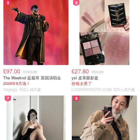
5
6
£97.00
£27.80
£103.00
£54.00
The Weeknd 盆栽哥 英国演唱会
ysl 皮革眼影盘
2026年8月场！
价格太香了
Viagogo
532人感兴趣
LOOKFANTASTIC.COM
525人感兴趣
7
8