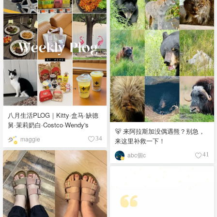
八月生活PLOG｜Kitty·盒马·缺德
舅·茉莉奶白·Costco·Wendy's
🐻 来阿拉斯加没偶遇熊？别急，
maggie
34
来这里补救一下！
abc個c
41