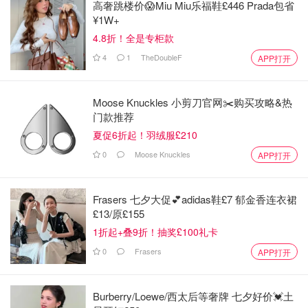
高奢跳楼价😱Miu Miu乐福鞋£446 Prada包省
¥1W+
4.8折！全是专柜款
4
1
TheDoubleF
APP打开
Moose Knuckles 小剪刀官网✂️购买攻略&热
门款推荐
夏促6折起！羽绒服£210
0
Moose Knuckles
APP打开
Frasers 七夕大促💕adidas鞋£7 郁金香连衣裙
£13/原£155
1折起+叠9折！抽奖£100礼卡
0
Frasers
APP打开
Burberry/Loewe/西太后等奢牌 七夕好价💓土