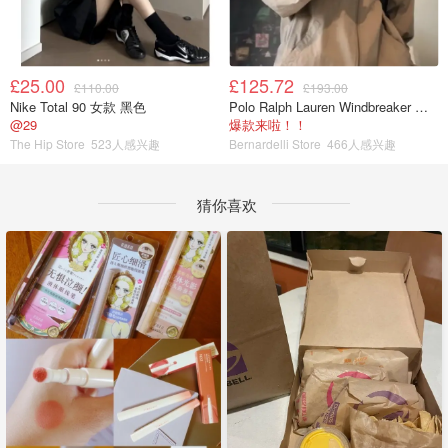
£25.00
£125.72
£110.00
£193.00
Nike Total 90 女款 黑色
Polo Ralph Lauren Windbreaker 夹克 薄款
@29
爆款来啦！！
The Hip Store
523人感兴趣
Bernardelli Store
466人感兴趣
猜你喜欢