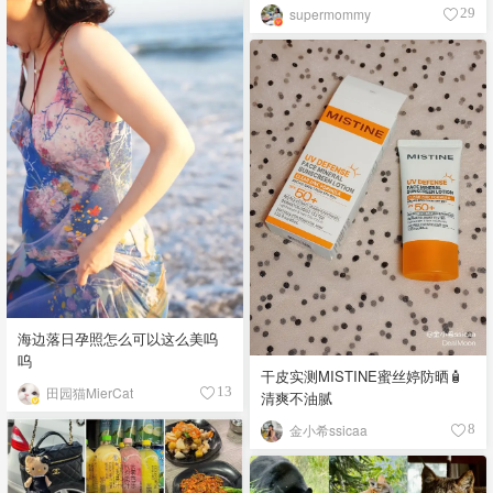
开心果碎太惊艳😍
supermommy
29
海边落日孕照怎么可以这么美呜
呜
干皮实测MISTINE蜜丝婷防晒🧴
田园猫MierCat
13
清爽不油腻
金小希ssicaa
8