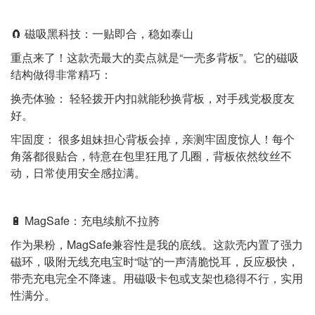
🧲 磁吸黑科技：一贴即合，稳如泰山
重点来了！这款壳最大的卖点就是“一壳多背板”。它的磁吸
结构做得非常精巧：
换壳体验： 轻轻拨开内扣就能秒换背板，对手残党极度友
好。
牢固度： 很多姐妹担心背板会掉，亲测牢固度惊人！每个
角落都很贴合，特意在包里狂甩了几圈，背板依然纹丝不
动，日常使用安全感拉满。
🔋 MagSafe：充电续航不拉胯
作为果粉，MagSafe兼容性是我的底线。这款壳内置了强力
磁环，吸附无线充电宝时“哒”的一声清脆悦耳，反应极快，
带壳充电完全不降速。用磁吸卡包或支架也稳得不行，实用
性满分。