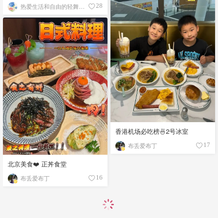
热爱生活和自由的轻舞飞扬
28
香港机场必吃榜🍜2号冰室
布丢爱布丁
17
北京美食❤️ 正丼食堂
布丢爱布丁
16