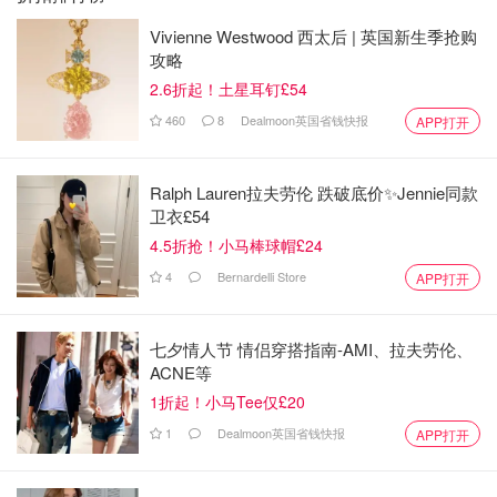
Vivienne Westwood 西太后 | 英国新生季抢购
攻略
2.6折起！土星耳钉£54
460
8
Dealmoon英国省钱快报
APP打开
Ralph Lauren拉夫劳伦 跌破底价✨Jennie同款
卫衣£54
4.5折抢！小马棒球帽£24
4
Bernardelli Store
APP打开
七夕情人节 情侣穿搭指南-AMI、拉夫劳伦、
ACNE等
1折起！小马Tee仅£20
1
Dealmoon英国省钱快报
APP打开