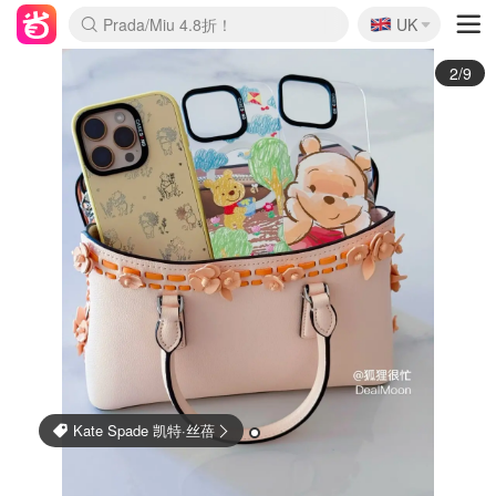
🇬🇧
Prada/Miu 4.8折！
UK
麦卢卡蜂蜜夏促！个位数！
啥？必胜客披萨5折！
3/9
Madewell 美德威尔