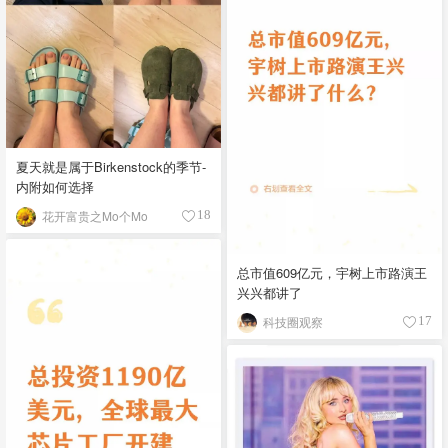
夏天就是属于Birkenstock的季节-
内附如何选择
花开富贵之Mo个Mo
18
总市值609亿元，宇树上市路演王
兴兴都讲了
科技圈观察
17