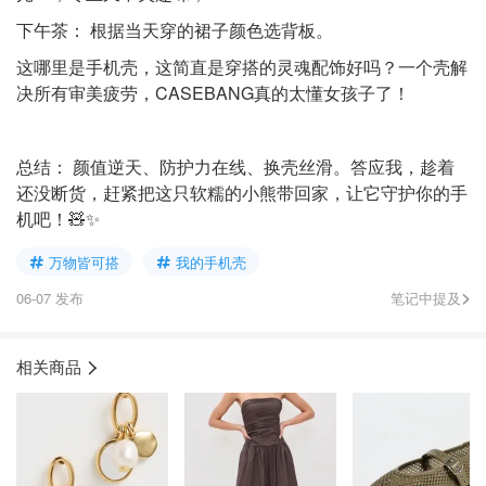
下午茶： 根据当天穿的裙子颜色选背板。
这哪里是手机壳，这简直是穿搭的灵魂配饰好吗？一个壳解
决所有审美疲劳，CASEBANG真的太懂女孩子了！
总结： 颜值逆天、防护力在线、换壳丝滑。答应我，趁着
还没断货，赶紧把这只软糯的小熊带回家，让它守护你的手
机吧！🧸✨
万物皆可搭
我的手机壳
06-07 发布
笔记中提及
相关商品