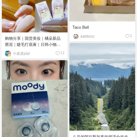
Taco Bell
aabbccc
2
购物分享｜国货美妆｜橘朵新品
唇泥｜睫毛打底膏｜日韩小物｜
眼线笔｜美甲DIY💅
小皮皮pipi
12
八月的阿拉斯加真的很适合徒步