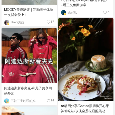
+看三文鱼回游😬
MOODY美瞳测评｜定轴高光体验
abc個c
21
一次就会爱上！
Roxy克西
17
阿迪达斯新春夹克-和儿子共享同
款外套
不被三宝耽误的妈
14
❤️动图分享/Costco黑胡椒开心果
神仙吃法/玫瑰全蛋松饼配黑胡椒