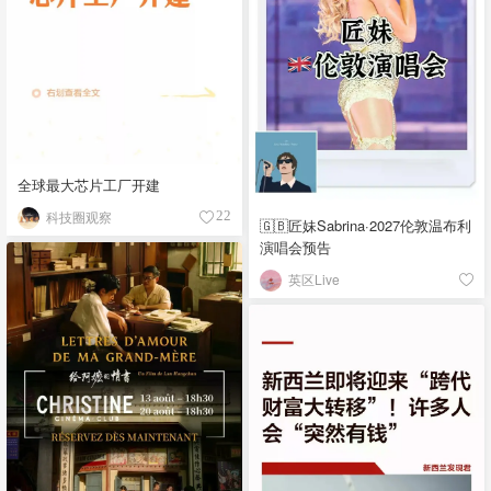
全球最大芯片工厂开建
科技圈观察
22
🇬🇧匠妹Sabrina·2027伦敦温布利
演唱会预告
英区Live