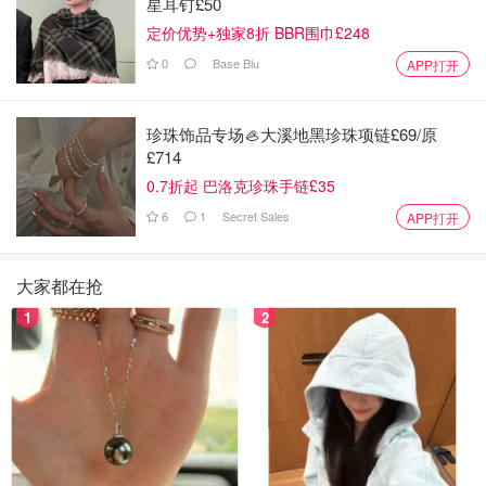
星耳钉£50
定价优势+独家8折 BBR围巾£248
0
Base Blu
APP打开
珍珠饰品专场🦪大溪地黑珍珠项链£69/原
£714
0.7折起 巴洛克珍珠手链£35
6
1
Secret Sales
APP打开
大家都在抢
1
2