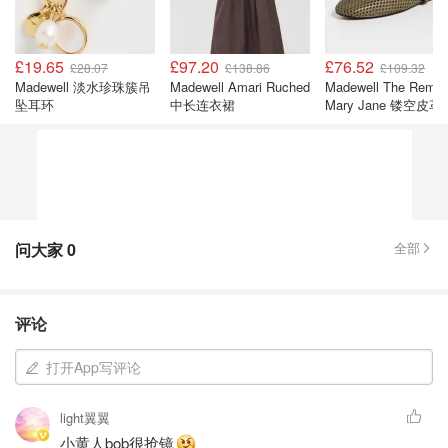
£19.65
£97.20
£76.52
£28.07
£138.86
£109.32
Madewell 淡水珍珠簇吊
Madewell Amari Ruched
Madewell The Remy
坠耳环
中长连衣裙
Mary Jane 镂空皮革
蕾平底鞋
问大家
0
全部
评论
打开App写评论
light翼翼
小黄人bob很抢镜