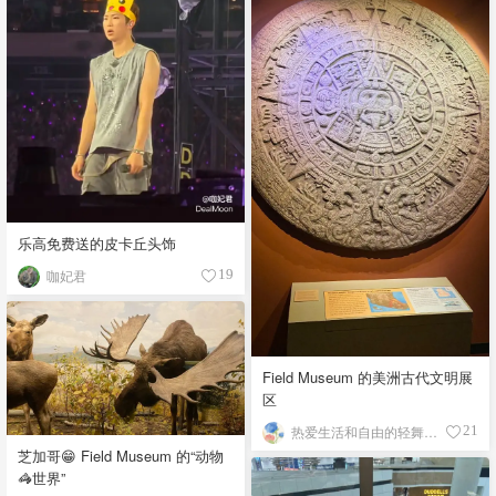
乐高免费送的皮卡丘头饰
咖妃君
19
Field Museum 的美洲古代文明展
区
热爱生活和自由的轻舞飞扬
21
芝加哥😁 Field Museum 的“动物
🦓世界”