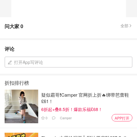
问大家
0
全部
评论
打开App写评论
折扣排行榜
疑似霸哥❗️Camper 官网折上折🔥绑带芭蕾鞋
£61！
6折起+叠8.5折！爆款乐福£68！
0
Camper
APP打开