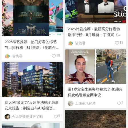
2026韩剧推荐 - 最新高分好看韩
剧排行榜 - 8月最新：丁海寅《我
的荒糖恋爱 》上线❣️
2026综艺推荐 - 热门好看的综艺
省钱君
18
节目排行榜 - 8月最新:《​​伦敦合伙
人》回归啦
省钱君
18
带1岁宝宝坐商务舱被骂？澳洲妈
妈发帖引爆全网争议
意大利“吸金力”反超英法德？最新
土澳生活碎片
2
安永报告：制造业与AI成投资新
宠！
今天吃菠萝披萨了吗
5