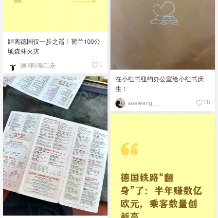
距离德国仅一步之遥！荷兰100公
顷森林火灾
德国吃喝玩乐
1
在小红书纽约办公室给小红书庆
生！
suewang__
18