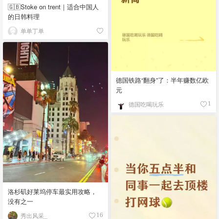
🇬🇧Stoke on trent｜适合中国人
的日韩料理
单单丁单
德国铁路“翻身”了：半年赚数亿欧
元
德国吃喝玩乐
1
洛杉矶好莱坞停车最实用攻略，
没有之一
秀出风采_
16