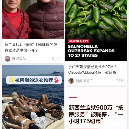
荷兰豆找到河南弟！蜘蛛侠的替
身竟然是中国小哥？！
琳娜贝尔
11
沙门氏菌疫情已蔓延至27州！
Chipotle/Qdoba紧急下架辣椒
新闻搬运工
18