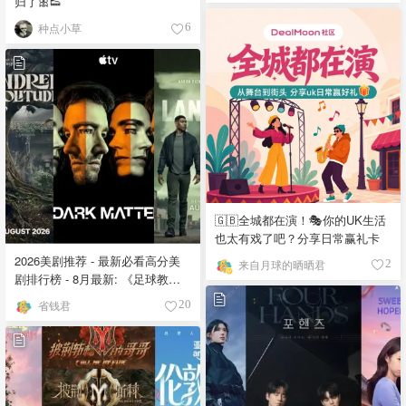
归了🎀👟
种点小草
6
🇬🇧全城都在演！🎭你的UK生活
也太有戏了吧？分享日常赢礼卡
2026美剧推荐 - 最新必看高分美
来自月球的晒晒君
2
剧排行榜 - 8月最新: 《​​足球教练
》第四季回归！
省钱君
20