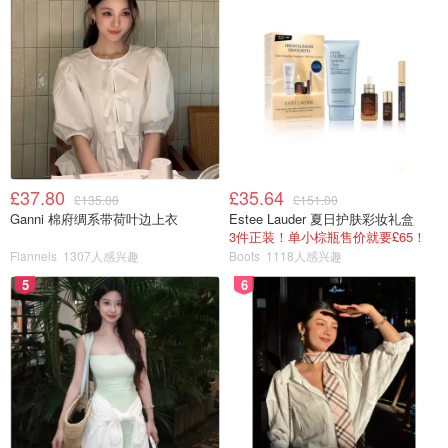
£37.80
£35.64
£135.00
£151.00
Ganni 棉府绸系带荷叶边上衣
Estee Lauder 夏日护肤彩妆礼盒
3件正装！单小棕瓶售价就要£65！
Flannels
1307人感兴趣
Boots
1118人感兴趣
5
6