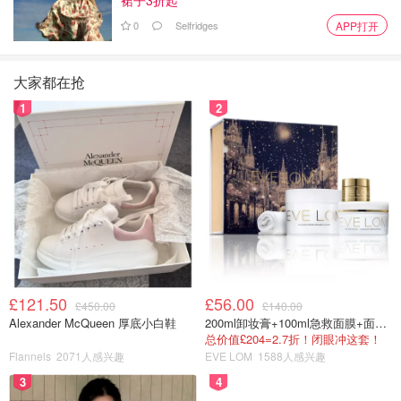
0
Selfridges
APP打开
大家都在抢
1
2
£121.50
£56.00
£450.00
£140.00
Alexander McQueen 厚底小白鞋
200ml卸妆膏+100ml急救面膜+面霜+洁颜布
总价值£204=2.7折！闭眼冲这套！
Flannels
2071人感兴趣
EVE LOM
1588人感兴趣
3
4