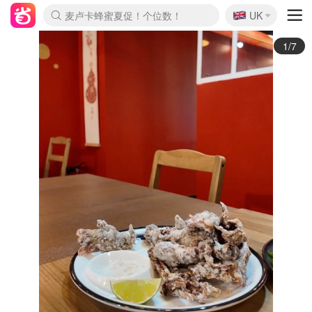
🇬🇧
Prada/Miu 4.8折！
UK
麦卢卡蜂蜜夏促！个位数！
啥？必胜客披萨5折！
2/7