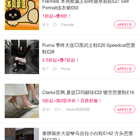
Flannels 本周捡漏王👍阿迪厚底鞋£27 Self
Portrait连衣裙£63
1折起+叠9折！
3
Flannels
APP打开
Puma 季终大促💥黑武士鞋£20 Speedcat芭蕾
鞋£28
2.5折起+叠7折起！
7
Puma
APP打开
Clarks官网 夏促💥玛丽珍£22 镂空芭蕾鞋£16
3折起+第2双半价！百搭舒服！
31
1
Clarks英国官网
APP打开
奢牌疯价大促🩶马吉拉小白鞋£142 方头芭蕾
鞋£129！