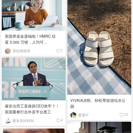
英国养老金退钱啦！HMRC 狂
退 5,000 万镑，人均可
领 £4,000！
英伦情报局
2
VIVAIA凉鞋、轻松带娃游玩水公
雇非法劳工直接抓CEO坐牢？！
园
英国重拳打击外卖平台黑工
雯雯吖
23
夏洛克伏特加
4