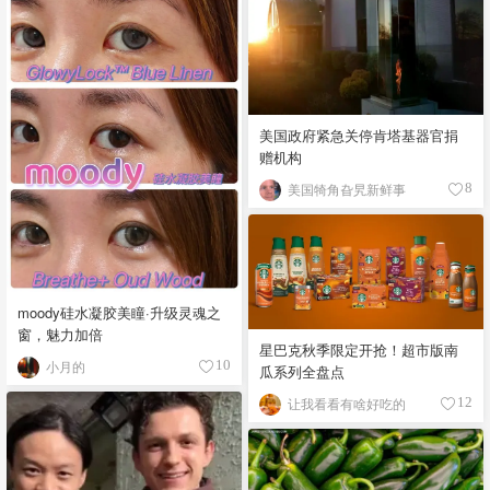
美国政府紧急关停肯塔基器官捐
赠机构
美国犄角旮旯新鲜事
8
moody硅水凝胶美瞳·升级灵魂之
窗，魅力加倍
星巴克秋季限定开抢！超市版南
小月的
10
瓜系列全盘点
让我看看有啥好吃的
12