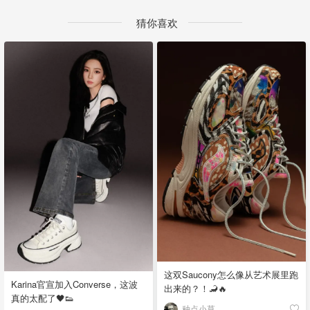
猜你喜欢
这双Saucony怎么像从艺术展里跑
Karina官宣加入Converse，这波
出来的？！🦂🔥
真的太配了🖤👟
种点小草