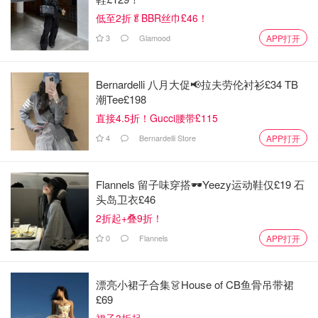
低至2折🥬BBR丝巾£46！
3
Glamood
APP打开
Bernardelli 八月大促📢拉夫劳伦衬衫£34 TB
潮Tee£198
直接4.5折！Gucci腰带£115
4
Bernardelli Store
APP打开
Flannels 留子味穿搭🕶️Yeezy运动鞋仅£19 石
头岛卫衣£46
2折起+叠9折！
0
Flannels
APP打开
漂亮小裙子合集👗House of CB鱼骨吊带裙
£69
裙子3折起