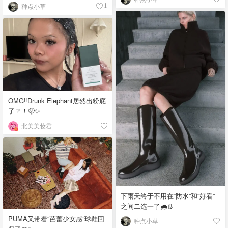
种点小草
1
OMG‼️Drunk Elephant居然出粉底
了？！🫢✨
北美美妆君
下雨天终于不用在“防水”和“好看”
之间二选一了🌧️👢
PUMA又带着“芭蕾少女感”球鞋回
种点小草