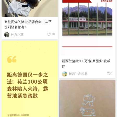
👙被问爆的泳衣品牌合集｜从平
价到轻奢都有✨
种点小草
20
新西兰监狱900万“按摩服务”被喊
停
新西兰发现君
1