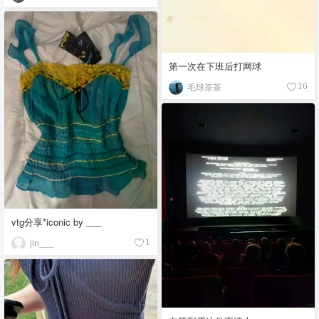
第一次在下班后打网球
毛球茶茶
16
vtg分享*iconic by ___
jin___
1