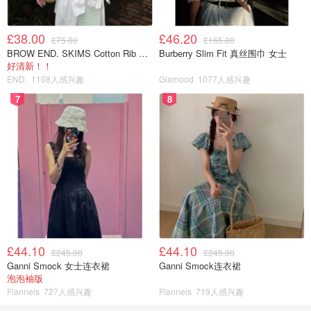
£38.00
£46.20
£75.00
£165.00
BROW END. SKIMS Cotton Rib 长款背心连衣裙 薄荷绿
Burberry Slim Fit 真丝围巾 女士
好清新！！
END.
1108人感兴趣
Glamood
1077人感兴趣
7
8
£44.10
£44.10
£245.00
£245.00
Ganni Smock 女士连衣裙
Ganni Smock连衣裙
泡泡袖版
Flannels
727人感兴趣
Flannels
719人感兴趣