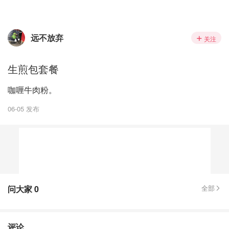
远不放弃
关注
生煎包套餐
咖喱牛肉粉。
06-05 发布
问大家
0
全部
评论