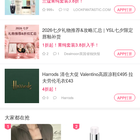
兰蔻菁纯套装3.8折！
999+
112
LOOKFANTASTIC.COM
APP打开
2026七夕礼物推荐&攻略汇总 | YSL七夕限定
唇釉补货
1折起！菁纯套装3.8折入手！
2
1
Dealmoon英国省钱快报
APP打开
Harrods 清仓大促 Valentino高跟凉鞋£495 拉
夫劳伦毛衣£43
4折起！
0
Harrods
APP打开
大家都在抢
1
2