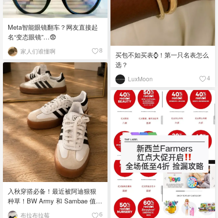
Meta智能眼镜翻车？网友直接起
名“变态眼镜”…😨
家人们谁懂啊
8
买包不如买表⌚️！第一只名表怎么
选？
LuxMoon
4
入秋穿搭必备！最近被阿迪狠狠
种草！BW Army 和 Sambae 值得
拥有！
布拉布拉莓
6