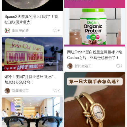
SpaceX火箭真的撞上月球了！首
批现场照片曝光
瓜田里的猹
4
网红Orgain蛋白粉重金属超标？继
Costco之后，亚马逊也被告了！
新闻搬运工
3
爆冷！美国7月就业意外“跳水”，
加息预期急转弯！
新闻搬运工
2