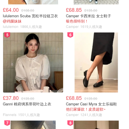
£64.00
£68.85
£108.00
£135.00
lululemon Scuba 宽松半拉链卫衣
Camper 卡西米拉 女士鞋子
@鸡腿妹妹
银色很特别！
lululemon
1866人感兴趣
Camper
1619人感兴趣
5
6
£37.80
£68.85
£135.00
£135.00
Ganni 棉府绸系带荷叶边上衣
Camper Casi Myra 女士乐福鞋
他们家爆款！皮质超软~
Flannels
1501人感兴趣
Camper
1241人感兴趣
7
8