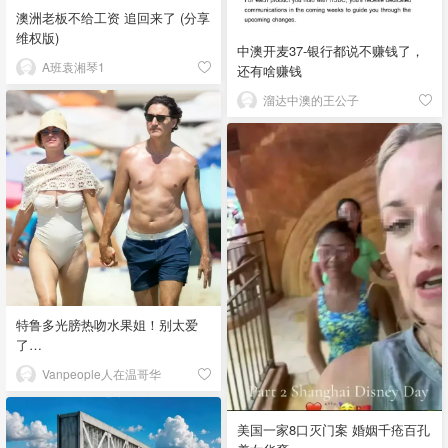
澳洲老板不给工资 追回来了 (分享
维权版)
中澳开麦37-银行都说不赚钱了，
A班袁湘琴1
还有啥赚钱
溜达中澳的王公子
特鲁多光膀热吻水果姐！别太爱
了…
Vanpeople人在温哥华
美国一家8口灭门案 婚姻千疮百孔