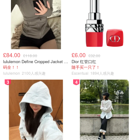
£84.00
£6.00
£118.00
£32.00
lululemon Define Cropped Jacket Nulu 短款夹克
Dior 红管口红
码全！！
随手买一只了！
lululemon
2100人感兴趣
Escentual
1894人感兴趣
3
4