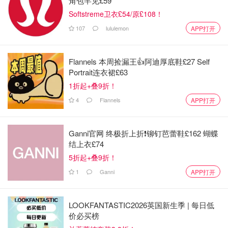
角包罕见£59
Softstreme卫衣£54/原£108！
107
lululemon
APP打开
Flannels 本周捡漏王👍阿迪厚底鞋£27 Self
Portrait连衣裙£63
1折起+叠9折！
4
Flannels
APP打开
Ganni官网 终极折上折❗️铆钉芭蕾鞋£162 蝴蝶
结上衣£74
5折起+叠9折！
1
Ganni
APP打开
LOOKFANTASTIC2026英国新生季 | 每日低
价必买榜