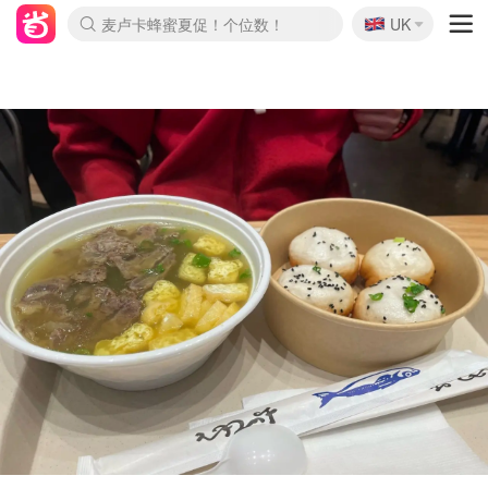
🇬🇧
Prada/Miu 4.8折！
UK
麦卢卡蜂蜜夏促！个位数！
啥？必胜客披萨5折！