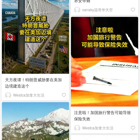
养女华裔
vansky温哥华天空
天方夜谭！特朗普威胁要在美加
边境建造这个
Westca加拿大生活
注意啦！加国旅行警告可能导致
保险失效
Westca加拿大生活