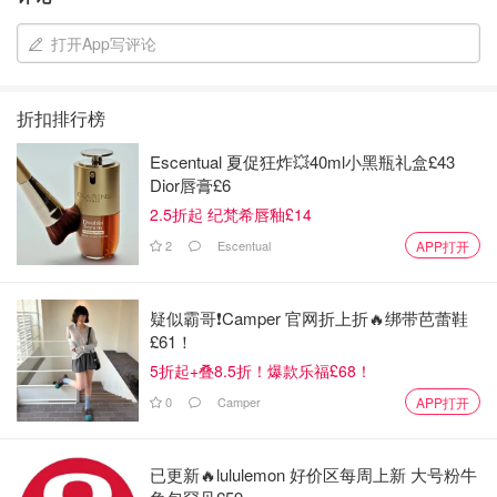
打开App写评论
折扣排行榜
Escentual 夏促狂炸💥40ml小黑瓶礼盒£43
Dior唇膏£6
2.5折起 纪梵希唇釉£14
2
Escentual
APP打开
疑似霸哥❗️Camper 官网折上折🔥绑带芭蕾鞋
£61！
5折起+叠8.5折！爆款乐福£68！
0
Camper
APP打开
已更新🔥lululemon 好价区每周上新 大号粉牛