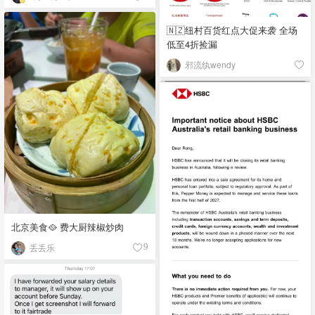
🇳🇿纽村百货红点大促来袭 全场
低至4折捡漏
邪流纨wendy
北京美食🥘 费大厨辣椒炒肉
丢丢乐
9