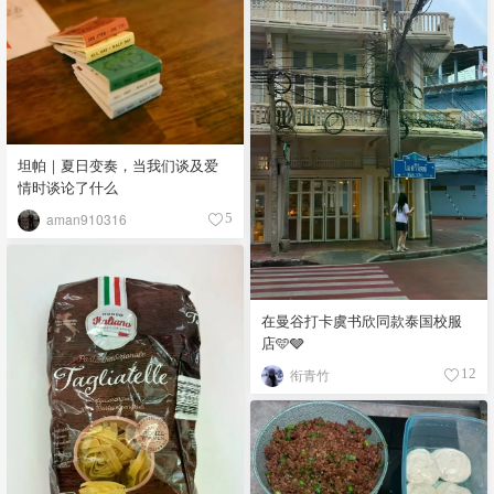
坦帕｜夏日变奏，当我们谈及爱
情时谈论了什么
aman910316
5
在曼谷打卡虞书欣同款泰国校服
店🩵🩶
衔青竹
12