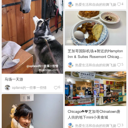
栉比的高楼
热爱生活和自由的轻舞飞扬
4
芝加哥国际机场✈️附近的Hampton
Inn & Suites Rosemont Chicago
O'Hare自助早餐
热爱生活和自由的轻舞飞扬
5
马场一天游
opfans的一些事一些情
6
Chicago☘️💖芝加哥Chinatown唐
人街的地下mini小美食城
热爱生活和自由的轻舞飞扬
3