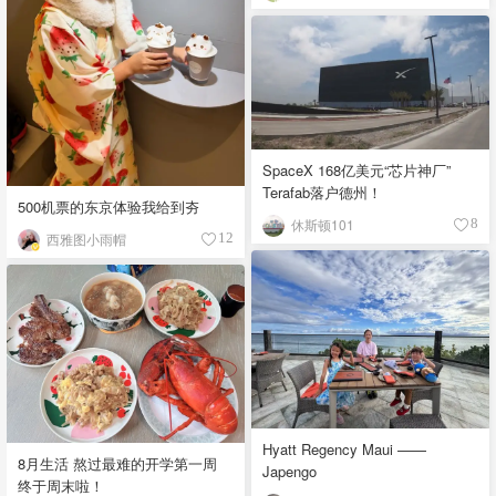
SpaceX 168亿美元“芯片神厂”
Terafab落户德州！
500机票的东京体验我给到夯
休斯顿101
8
西雅图小雨帽
12
Hyatt Regency Maui ——
8月生活 熬过最难的开学第一周
Japengo
终于周末啦！