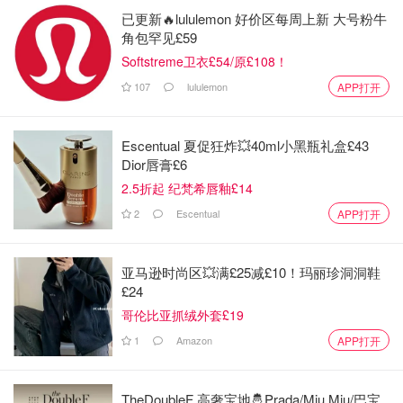
已更新🔥lululemon 好价区每周上新 大号粉牛
角包罕见£59
Softstreme卫衣£54/原£108！
107
lululemon
APP打开
Escentual 夏促狂炸💥40ml小黑瓶礼盒£43
Dior唇膏£6
2.5折起 纪梵希唇釉£14
2
Escentual
APP打开
亚马逊时尚区💥满£25减£10！玛丽珍洞洞鞋
£24
哥伦比亚抓绒外套£19
1
Amazon
APP打开
TheDoubleF 高奢宝地🤴Prada/Miu Miu/巴宝