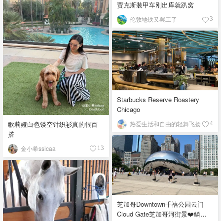
贾克斯装甲车刚出库就趴窝
伦敦地铁又罢工了
3
Starbucks Reserve Roastery
Chicago
歌莉娅白色镂空针织衫真的很百
热爱生活和自由的轻舞飞扬
4
搭
金小希ssicaa
13
芝加哥Downtown千禧公园云门
Cloud Gate芝加哥河街景❤️鳞次