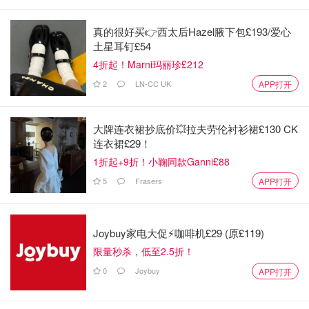
真的很好买👉西太后Hazel腋下包£193/爱心
土星耳钉£54
4折起！Marni玛丽珍£212
2
LN-CC UK
APP打开
大牌连衣裙抄底价💥拉夫劳伦衬衫裙£130 CK
连衣裙£29！
1折起+9折！小鞠同款Ganni£88
5
Frasers
APP打开
Joybuy家电大促⚡咖啡机£29 (原£119)
限量秒杀，低至2.5折！
0
Joybuy
APP打开