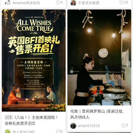
America周末快讯
不要坚持要爱
4
10
伦敦｜普莉姆罗斯山 |圣诞迁徙,
风月俏佳人
🇬🇧《八仙！》主创来英国啦！
首映礼抢票开启⏰
aman910316
5
华人影业CMC
6