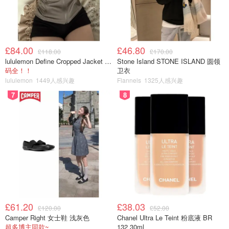
£84.00
£46.80
£118.00
£170.00
lululemon Define Cropped Jacket Nulu 短款夹克
Stone Island STONE ISLAND 圆领
码全！！
卫衣
lululemon
1449人感兴趣
Flannels
1325人感兴趣
7
8
£61.20
£38.03
£120.00
£52.00
Camper Right 女士鞋 浅灰色
Chanel Ultra Le Teint 粉底液 BR
超多博主同款~
132 30ml