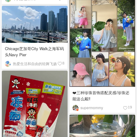
Chicago芝加哥City Walk之海军码
头Navy Pier
热爱生活和自由的轻舞飞扬
8
❤️三种珍珠首饰搭配灵感/珍珠还
能这么戴‼️
supermommy
19