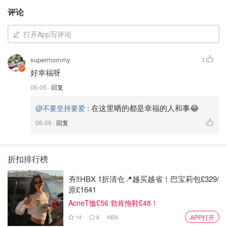
评论
打开App写评论
supermommy
1
好幸福呀
06-06
· 回复
:
在这里晒的都是幸福的人和事😂
@不要坚持要爱
06-06
· 回复
折扣排行榜
夯‼️HBX 1折清仓📍越买越省！巴宝莉包£329/
原£1641
AcneT恤£56 勃肯拖鞋£48！
14
6
HBX
APP打开