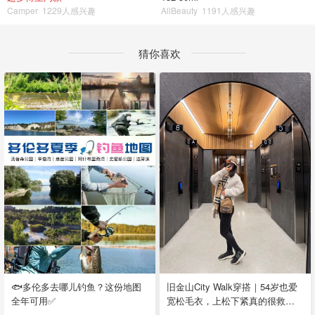
Camper
1229人感兴趣
AllBeauty
1191人感兴趣
猜你喜欢
🐟多伦多去哪儿钓鱼？这份地图
旧金山City Walk穿搭｜54岁也爱
全年可用✅
宽松毛衣，上松下紧真的很救比
例