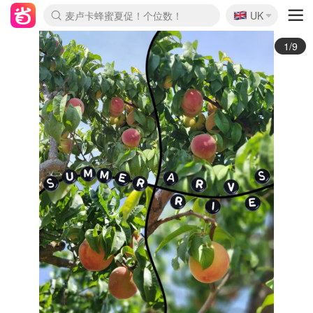
🇬🇧
Prada/Miu 4.8折！
UK
麦卢卡蜂蜜夏促！个位数！
啥？必胜客披萨5折！
2/9