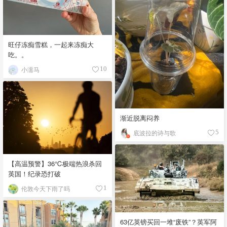
旺仔冻痴雪糕，一起来冻痴大
吃。。
小濡马
10
渐近脱离闷养
底波拉的诗与歌
5
【高温预警】36℃极端热浪杀回
英国！纪录恐打破
伦敦今天下雨了吗
1
63亿英镑买回一堆“废铁”？英军阿