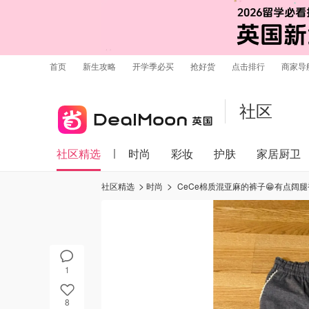
首页
新生攻略
开学季必买
抢好货
点击排行
商家导
社区
社区精选
时尚
彩妆
护肤
家居厨卫
社区精选
时尚
CeCe棉质混亚麻的裤子😁有点阔腿裤
1
8