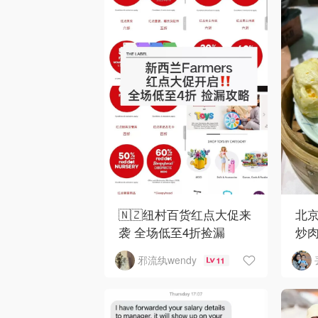
🇳🇿纽村百货红点大促来
北京
袭 全场低至4折捡漏
炒
邪流纨wendy
11