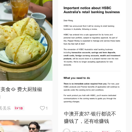
美食🥘 费大厨辣椒
肉
1
丢丢乐
13
中澳开麦37-银行都说不
赚钱了，还有啥赚钱