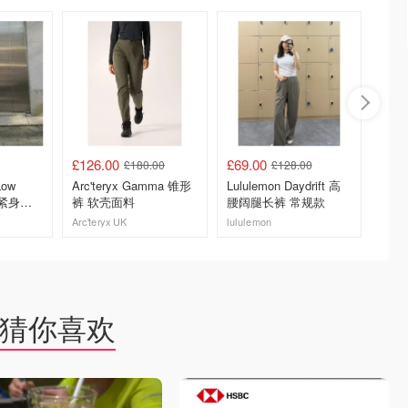
£126.00
£69.00
£69.0
£180.00
£128.00
Low
Arc'teryx Gamma 锥形
Lululemon Daydrift 高
lulule
训练紧身裤
裤 软壳面料
腰阔腿长裤 常规款
中腰长
Arc'teryx UK
lululemon
lululem
去购买
去购买
猜你喜欢