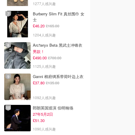
1277人感兴趣
Burberry Slim Fit 真丝围巾 女
士
£46.20
£165.00
1204人感兴趣
Arc'teryx Beta 黑武士冲锋衣
男款！
£490.00
£700.00
1125人感兴趣
Ganni 棉府绸系带荷叶边上衣
£37.80
£135.00
1092人感兴趣
郎朗英国巡演 伯明翰场
27年5月2日
£51.30
1090人感兴趣