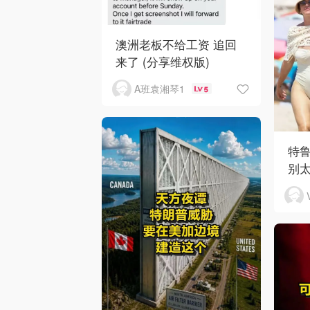
澳洲老板不给工资 追回
来了 (分享维权版)
A班袁湘琴1
5
特
别