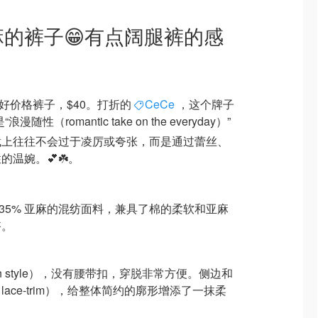
麻的裤子😁有点阔腿裤的感
好价格裤子，$40。打折的
CeCe
，这个牌子
漫随性（romantic take on the everyday）”
裁上往往不会过于凌厉或夸张，而是通过蕾丝、
温婉。💕☘️。
和 35% 亚麻的混纺面料，兼具了棉的柔软和亚麻
搭。
on style），没有腰带扣，穿脱非常方便。侧边和
ace-trim），给整体简约的廓形增添了一抹柔