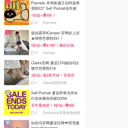
Flannels 本周捡漏王👍阿迪厚
底鞋£27 Self Portrait连衣裙
£63
1折起+叠9折！
0
Flannels
疑似霸哥❗️Camper 官网折上折
🔥绑带芭蕾鞋£61！
5折起+叠8.5折！爆款乐福
£68！
0
Camper
Clarks官网 夏促💥玛丽珍£22
镂空芭蕾鞋£16
3折起+第2双半价！百搭舒
服！
1
Clarks英国官网
Self-Portrait 夏促即将关闭🚨
白色抹胸泡泡裙仅£56
全年最低价！4折起+叠8折
0
Dealmoon英国省钱快报
始祖鸟官网夏促狂降📢滑雪服