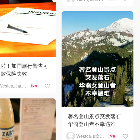
意啦！加国旅行警告可
导致保险失效
Westca加拿大生活
9
著名登山景点突发落石
华裔登山者不幸遇难
Westca加拿大生活
9