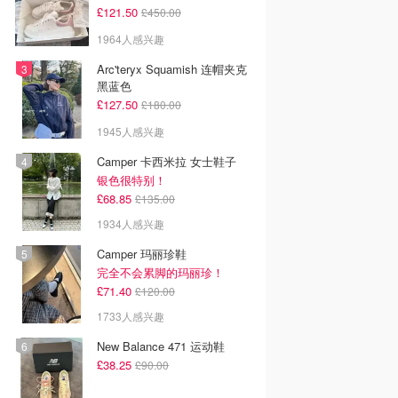
£121.50
£450.00
1964人感兴趣
Arc'teryx Squamish 连帽夹克
黑蓝色
£127.50
£180.00
1945人感兴趣
Camper 卡西米拉 女士鞋子
银色很特别！
£68.85
£135.00
1934人感兴趣
Camper 玛丽珍鞋
完全不会累脚的玛丽珍！
£71.40
£120.00
1733人感兴趣
New Balance 471 运动鞋
£38.25
£90.00