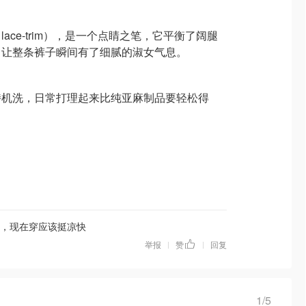
ace-trim），是一个点睛之笔，它平衡了阔腿
，让整条裤子瞬间有了细腻的淑女气息。
持机洗，日常打理起来比纯亚麻制品要轻松得
香，现在穿应该挺凉快
举报
赞
回复
|
|
1/5