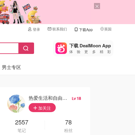
联系我们
英国
登录
下载App
🇺🇸
美国
下载 DealMoon App
体验更多精彩
🇨🇳
中国
男士专区
🇨🇦
加拿大
🇬🇧
英国
🇩🇪
德国
热爱生活和自由的轻舞飞扬
18
🇫🇷
加关注
法国
🇮🇹
2557
78
意大利
笔记
粉丝
🇦🇺
澳洲