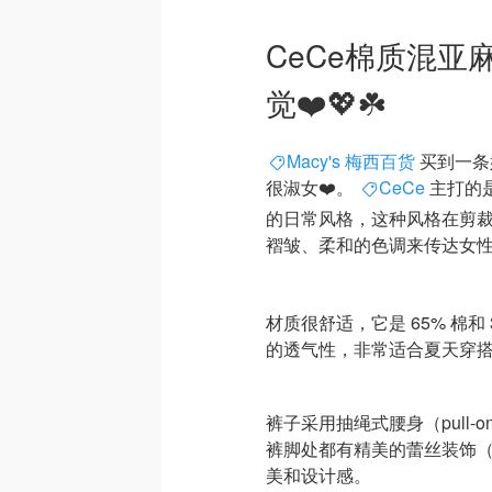
CeCe棉质混亚
觉❤️💖☘️
Macy's 梅西百货
买到一条
很淑女❤️。
CeCe
主打的是“浪
的日常风格，这种风格在剪
褶皱、柔和的色调来传达女性的
材质很舒适，它是 65% 棉
的透气性，非常适合夏天穿
裤子采用抽绳式腰身（pull-
裤脚处都有精美的蕾丝装饰（l
美和设计感。