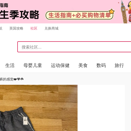
航
英国攻略
社区
兑换商城
生活
母婴儿童
运动保健
美食
数码
旅行
的感觉❤️💖☘️