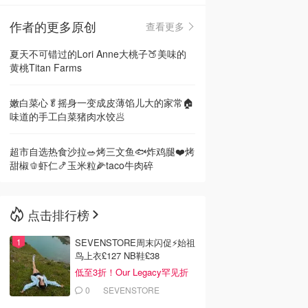
作者的更多原创
查看更多
🇳🇿
新西兰
夏天不可错过的Lori Anne大桃子🍑美味的
黄桃Titan Farms
嫩白菜心🥬摇身一变成皮薄馅儿大的家常🏠
味道的手工白菜猪肉水饺🥟
超市自选热食沙拉🥗烤三文鱼🐟炸鸡腿❤️烤
甜椒🫑虾仁🍤玉米粒🌽taco牛肉碎
点击排行榜
SEVENSTORE周末闪促⚡️始祖
鸟上衣£127 NB鞋£38
低至3折！Our Legacy罕见折
0
SEVENSTORE