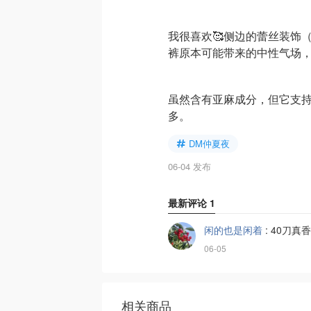
我很喜欢🥰侧边的蕾丝装饰（l
裤原本可能带来的中性气场
虽然含有亚麻成分，但它支
多。
DM仲夏夜
06-04 发布
最新评论
1
闲的也是闲着
:
40刀真
06-05
相关商品