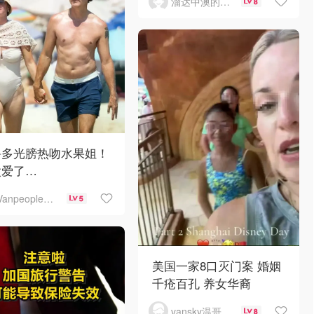
溜达中澳的王公子
8
鲁多光膀热吻水果姐！
太爱了…
Vanpeople人在温哥华
5
美国一家8口灭门案 婚姻
千疮百孔 养女华裔
vansky温哥华天空
8