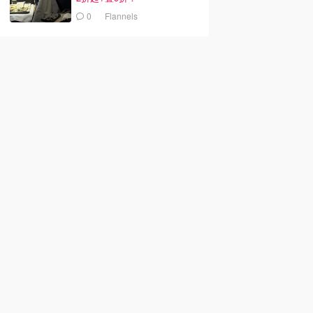
0
Flannels
0
£69.00
£256.32
£118.00
£98.00
£534.00
mon Softstreme
lululemon Wunder Train
Burberry 格纹边卫裤
裤 常规款
No Line 高腰紧身裤 28
英寸
on
lululemon
Rboutique
去购买
去购买
去购买