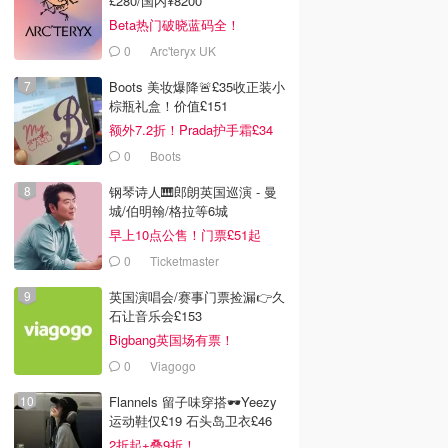
£280/国内¥8200
Beta热门破晓蓝码全！
0
Arc'teryx UK
Boots 美妆爆降🚨£35收正装小
棕瓶礼盒！价值£151
额外7.2折！Prada护手霜£34
0
Boots
钢琴诗人🎹郎朗英国巡演 - 曼
城/伯明翰/格拉等6城
早上10点公售！门票£51起
0
Ticketmaster
英国演唱会/赛事门票捡漏👉久
石让音乐会£153
Bigbang英国场有票！
0
Viagogo
Flannels 留子味穿搭🕶️Yeezy
运动鞋仅£19 石头岛卫衣£46
2折起+叠9折！