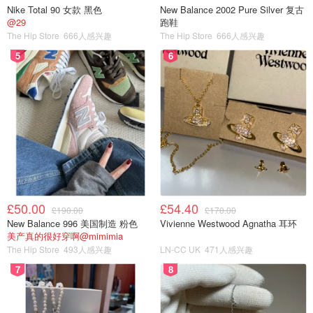
Nike Total 90 女款 黑色
New Balance 2002 Pure Silver 复古
@29
跑鞋
The Hip Store
666人感兴趣
The Hip Store
666人感兴趣
5
6
£50.00
£54.40
£190.00
£170.00
New Balance 996 美国制造 粉色
Vivienne Westwood Agnatha 耳环
美产真的很好穿啊@mimimia
The Hip Store
493人感兴趣
LN-CC UK
471人感兴趣
7
8