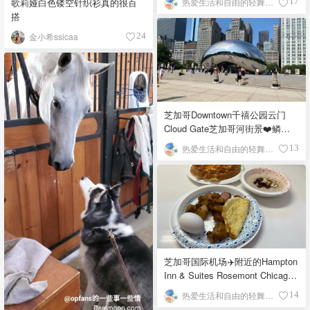
歌莉娅白色镂空针织衫真的很百
热爱生活和自由的轻舞飞扬
17
搭
金小希ssicaa
24
芝加哥Downtown千禧公园云门
Cloud Gate芝加哥河街景❤️鳞次
栉比的高楼
热爱生活和自由的轻舞飞扬
13
芝加哥国际机场✈️附近的Hampton
Inn & Suites Rosemont Chicago
O'Hare自助早餐
热爱生活和自由的轻舞飞扬
14