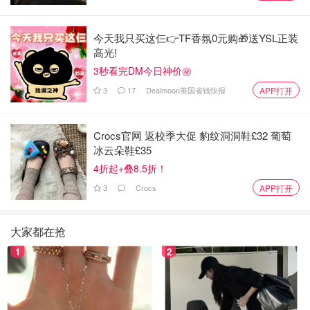
今天我只买这仨👉TF香氛0元购🎁送YSL正装
高光!
3秒看完DM今日神价㊙️
3
17
Dealmoon英国省钱快报
APP打开
Crocs官网 返校季大促 豹纹洞洞鞋£32 葡萄
冰云朵鞋£35
4折起+叠8.5折！
3
Crocs
APP打开
大家都在抢
1
2