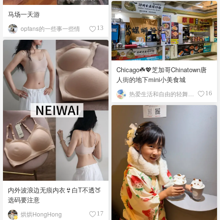
马场一天游
opfans的一些事一些情
13
Chicago☘️💖芝加哥Chinatown唐
人街的地下mini小美食城
热爱生活和自由的轻舞飞扬
16
内外波浪边无痕内衣👙白T不透🍑
选码要注意
烘烘HongHong
17