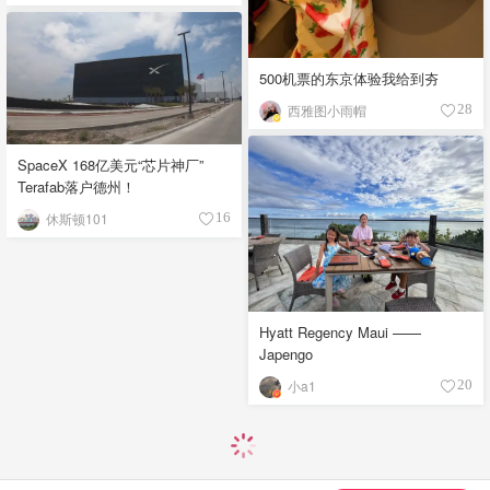
500机票的东京体验我给到夯
西雅图小雨帽
28
SpaceX 168亿美元“芯片神厂”
Terafab落户德州！
休斯顿101
16
Hyatt Regency Maui ——
Japengo
小a1
20