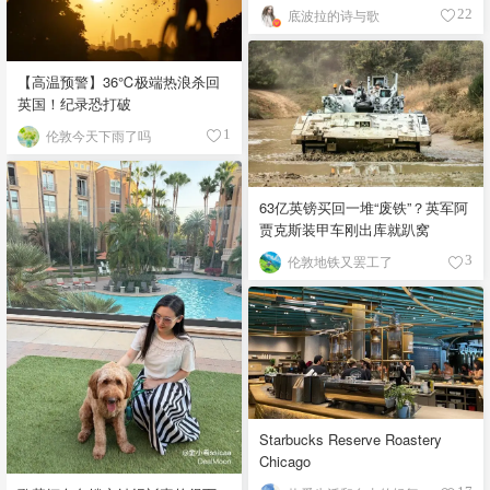
底波拉的诗与歌
22
【高温预警】36℃极端热浪杀回
英国！纪录恐打破
伦敦今天下雨了吗
1
63亿英镑买回一堆“废铁”？英军阿
贾克斯装甲车刚出库就趴窝
伦敦地铁又罢工了
3
Starbucks Reserve Roastery
Chicago