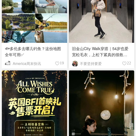
🐟多伦多去哪儿钓鱼？这份地图
旧金山City Walk穿搭｜54岁也爱
全年可用✅
宽松毛衣，上松下紧真的很救比
例
America周末快讯
不要坚持要爱
19
22