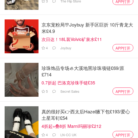
3
The Hip Store
APP打开
京东宠粉局🎊Joybuy 新手区巨折 10斤青龙大
米£4.9
次日达！18L装Volvic矿泉水£11
4
Joybuy
APP打开
珍珠饰品专场🦪大溪地黑珍珠项链£69/原
£714
0.7折起 巴洛克珍珠手链£35
5
Secret Sales
APP打开
真的很好买👉西太后Hazel腋下包£193/爱心
土星耳钉£54
4折起+叠8折 Marni玛丽珍£212
4
LN-CC UK
APP打开