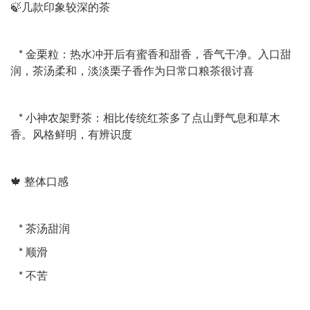
🍃几款印象较深的茶
* 金栗粒：热水冲开后有蜜香和甜香，香气干净。入口甜
润，茶汤柔和，淡淡栗子香作为日常口粮茶很讨喜
* 小神农架野茶：相比传统红茶多了点山野气息和草木
香。风格鲜明，有辨识度
🍁 整体口感
* 茶汤甜润
* 顺滑
* 不苦