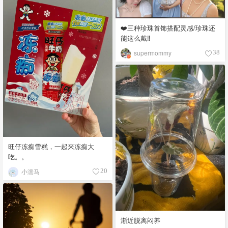
❤️三种珍珠首饰搭配灵感/珍珠还
能这么戴‼️
supermommy
38
旺仔冻痴雪糕，一起来冻痴大
吃。。
小濡马
20
渐近脱离闷养