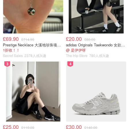
£69.90
£20.00
£714.90
£80.00
Prestige Necklace 大溪地珍珠项链 10-11mm
adidas Originals Taekwondo 女款黑色运动鞋
1折收！！
@ 是伊伊呀
Secret Sales
2378人感兴趣
The Hip Store
780人感兴趣
3
4
£25.00
£30.00
£110.00
£140.00