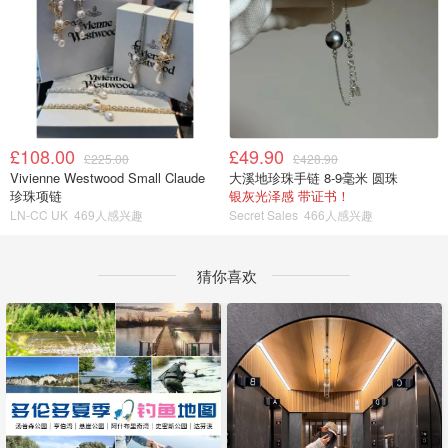
£108.00
£49.90
£225.00
£428.90
Vivienne Westwood Small Claude
大溪地珍珠手链 8-9毫米 圆珠
珍珠项链
银灰光泽感 带证书！
LN-CC UK
469人感兴趣
Secret Sales
466人感兴趣
猜你喜欢