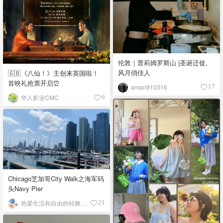
伦敦｜普莉姆罗斯山 |圣诞迁徙,
风月俏佳人
🇬🇧《八仙！》主创来英国啦！
首映礼抢票开启⏰
aman910316
17
华人影业CMC
6
Chicago芝加哥City Walk之海军码
头Navy Pier
热爱生活和自由的轻舞飞扬
21