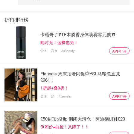
折扣排行榜
卡霸哥了❓TF木质香身体喷雾零元购❓❗
随时无！运费也免！
5
9
AllBeauty
APP打开
Flannels 周末顶奢闪促💥YSL马鞍包直减
£961！
1折起+叠9折！
2
Flannels
APP打开
£50封顶💰Hip 倒闭大清仓！阿迪德训鞋£20
倒闭价=白捡！又降了！！