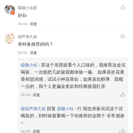
喵喵小吉星
好👍
06-04
· 回复
葫芦第久娃
有特备推荐的吗？
06-04
· 回复
:
茶这个东西挺看个人口味的，我推荐这盒试
@颜小钰
喝装，一次能把几款骏眉都体验一遍。 如果喜欢花果
香和甜润感，试试小种花香款；如果喜欢醇厚、甜糯
一点的，我个人更偏金奖款和经典骏眉红茶
06-04
· 回复
回复
:
行 我也准备试试这个试
@葫芦第久娃
@颜小钰
喝装的，到时候着重喝一下你推荐的这两个 非常感谢
~
06-05
· 回复
1