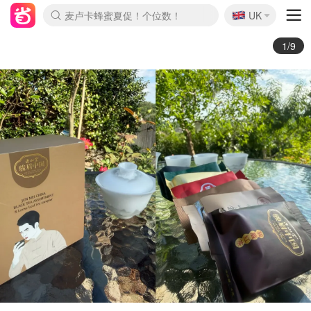
🇬🇧
Prada/Miu 4.8折！
UK
麦卢卡蜂蜜夏促！个位数！
啥？必胜客披萨5折！
2/9