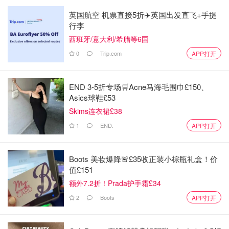
英国航空 机票直接5折✈️英国出发直飞+手提
行李
西班牙/意大利/希腊等6国
0
Trip.com
APP打开
END 3-5折专场🛒Acne马海毛围巾£150、
Asics球鞋£53
Skims连衣裙£38
1
END.
APP打开
Boots 美妆爆降🚨£35收正装小棕瓶礼盒！价
值£151
额外7.2折！Prada护手霜£34
2
Boots
APP打开