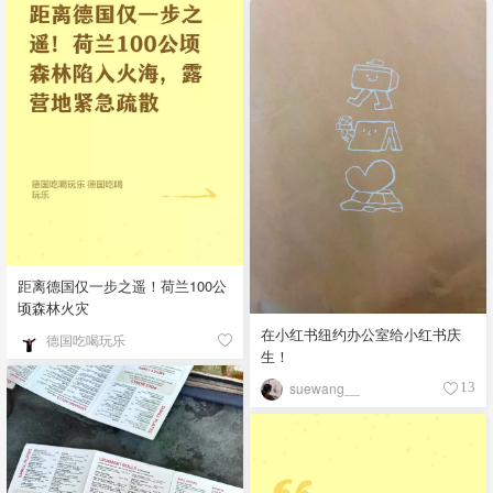
距离德国仅一步之遥！荷兰100公
顷森林火灾
在小红书纽约办公室给小红书庆
德国吃喝玩乐
生！
suewang__
13