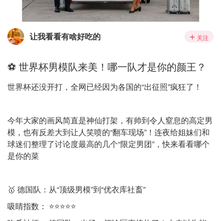
让我看看有啥好吃的
关注
⚽️ 世界杯男模队来美！哪一队才是你的颜王？
世界杯还没开打，全网已经因为各国的“出征照”疯狂了！
今年大家的画风简直是神仙打架，有帅到令人窒息的高定男
模，也有反差大到让人笑喷的“翻车现场”！连夜给姐妹们和
球迷们整理了讨论度最高的几个“限定男团”，快来看看哪个
是你的菜
🥇 德国队：从“顶级男模”到“优衣库社畜”
吸睛指数： ⭐⭐⭐⭐⭐