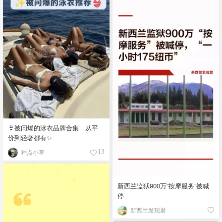
👙被问爆的泳衣品牌合集｜从平
价到轻奢都有✨
种点小草
13
新西兰监狱900万“按摩服务”被喊
停
新西兰发现君