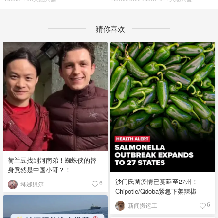
猜你喜欢
荷兰豆找到河南弟！蜘蛛侠的替
身竟然是中国小哥？！
沙门氏菌疫情已蔓延至27州！
琳娜贝尔
6
Chipotle/Qdoba紧急下架辣椒
新闻搬运工
6