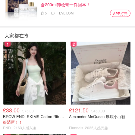
含200ml卸妆膏一件回本！
5
EVE LOM
APP打开
大家都在抢
1
2
£38.00
£121.50
£75.00
£450.00
BROW END. SKIMS Cotton Rib 长款背心连衣裙 薄荷绿
Alexander McQueen 厚底小白鞋
好清新！！
END.
2163人感兴趣
Flannels
2035人感兴趣