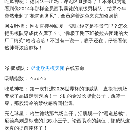
吃瓜神梗： 德国队一出场，评论区直接炸了！本来以为能
看到像2014年那样全员西装暴徒的顶级男模队，结果今年
突然走起了“极简商务风”，全员穿着深色夹克加修身裤。
网友吐槽： 网友直接神回复：“德国经济是不景气吗？怎么
把男模队穿成优衣库了？”、“像极了刚下班被拉去团建的大
厂IT精英” 哈哈哈哈！不过有一说一，底子还在，仔细看依
然帅哥浓度超标！
🥈 挪威队：
北欧男模天团
在线索命
吸睛指数： ⭐⭐⭐⭐⭐
吃瓜神梗： 第一次打进2026世界杯的挪威队，直接把机场
变成了高级定制秀场！一飞机的金发长腿贵公子，西装一
穿，那股清冷的禁欲感瞬间拉满。
亮点球星： 哈兰德站那气场全开，活脱脱一个“霸道总裁”；
厄德高则是标准的北欧小王子。论西装杀的颜值，挪威队这
次真的提前捧杯了！