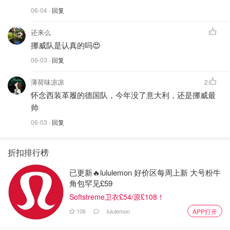
06-04
· 回复
还来么
挪威队是认真的吗😍
06-03
· 回复
薄荷味凉凉
2
怀念西装革履的德国队，今年没了意大利，还是挪威最
帅
06-03
· 回复
折扣排行榜
已更新🔥lululemon 好价区每周上新 大号粉牛
角包罕见£59
Softstreme卫衣£54/原£108！
106
lululemon
APP打开