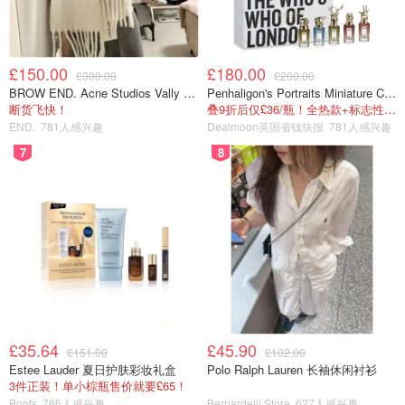
£150.00
£180.00
£300.00
£200.00
BROW END. Acne Studios Vally 刺绣围巾 白色
Penhaligon's Portraits Miniature Collection 香氛套装 5瓶装
断货飞快！
叠9折后仅£36/瓶！全热款+标志性兽首头
END.
781人感兴趣
Dealmoon英国省钱快报
781人感兴趣
7
8
£35.64
£45.90
£151.00
£102.00
Estee Lauder 夏日护肤彩妆礼盒
Polo Ralph Lauren 长袖休闲衬衫
3件正装！单小棕瓶售价就要£65！
Boots
766人感兴趣
Bernardelli Store
627人感兴趣