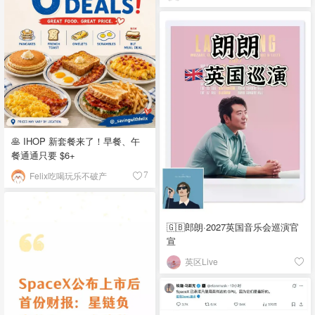
🥞 IHOP 新套餐来了！早餐、午
餐通通只要 $6+
Felix吃喝玩乐不破产
7
🇬🇧郎朗·2027英国音乐会巡演官
宣
英区Live