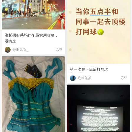
洛杉矶好莱坞停车最实用攻略，
没有之一
秀出风采_
9
第一次在下班后打网球
毛球茶茶
7