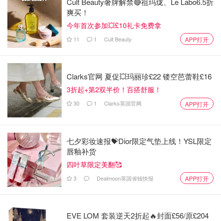
Cult Beauty奢牌解禁🔴祖玛珑、Le Labo6.5折
爽买！
今年首次参加💥£10礼卡免费拿
11
1
Cult Beauty
APP打开
Clarks官网 夏促💥玛丽珍£22 镂空芭蕾鞋£16
3折起+第2双半价！百搭舒服！
30
1
Clarks英国官网
APP打开
七夕彩妆速报💝Dior限定气垫上线！YSL限定
唇釉补货
四叶草限定美翻🥰
3
Dealmoon英国省钱快报
APP打开
EVE LOM 套装逆天2折起🔥封面£56/原£204