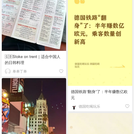
🇬🇧Stoke on trent｜适合中国人
的日韩料理
单单丁单
德国铁路“翻身”了：半年赚数亿欧
元
德国吃喝玩乐