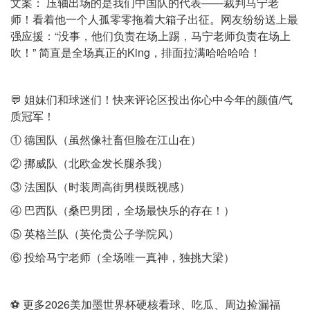
文案： 压轴出场的是我们中国队的代表——裁判马宁老
师！看着他一个人孤零零拖着大箱子出征。网友纷纷送上最
强应援：“没事，他们负责在场上踢，马宁老师负责在场上
吹！” 简直是全场真正的King，排面拉满哈哈哈哈！
💬 姐妹们和球迷们！快来评论区投出你心中今年的颜值/气
质冠军！
① 德国队（虽然像社畜但脸在江山在）
② 挪威队（北欧金发长腿杀我）
③ 法国队（时装周高街男模既视感）
④ 巴西队（桑巴男团，全场最快乐的存在！）
⑤ 英格兰队（英伦贵公子学院风）
⑥ 投给马宁老师（全场唯一真神，独挑大梁）
⚽ 更多2026美加墨世界杯硬核看球、吃瓜、周边捡漏福