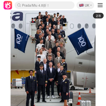
🇬🇧
Prada/Miu 4.8折！
UK
麦卢卡蜂蜜夏促！个位数！
啥？必胜客披萨5折！
3/8