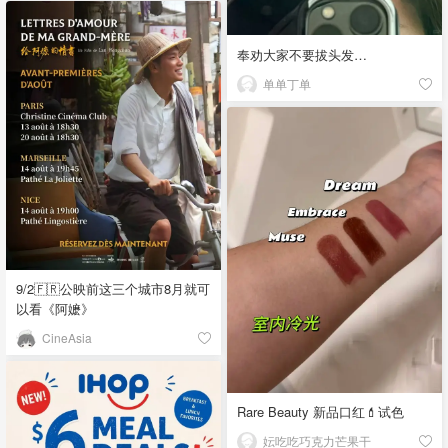
奉劝大家不要拔头发…
单单丁单
9/2🇫🇷公映前这三个城市8月就可
以看《阿嬷》
CineAsia
Rare Beauty 新品口红💄试色
妘吃吃巧克力芒果干