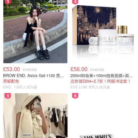
3
4
£53.00
£56.00
£105.00
£140.00
BROW END. Asics Gel-1130 黑色运动鞋
200ml卸妆膏+100ml急救面膜+面霜+洁颜布
黑银配色
总价值£204=2.7折！闭眼冲这套！
END.
1395人感兴趣
EVE LOM
850人感兴趣
5
6