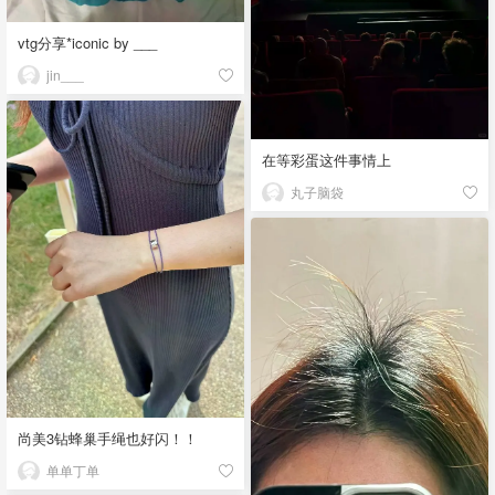
vtg分享*iconic by ___
jin___
在等彩蛋这件事情上
丸子脑袋
尚美3钻蜂巢手绳也好闪！！
单单丁单