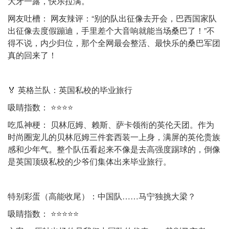
大牙一露，快乐拉满。
网友吐槽： 网友辣评：“别的队出征像去开会，巴西国家队
出征像去度假蹦迪，手里差个大音响就能当场桑巴了！”不
得不说，内少归位，那个全网最会整活、最快乐的桑巴军团
真的回来了！
🏅 英格兰队：英国私校的毕业旅行
吸睛指数： ⭐⭐⭐⭐
吃瓜神梗： 贝林厄姆、赖斯、萨卡领衔的英伦天团。作为
时尚圈宠儿的贝林厄姆三件套西装一上身，满屏的英伦贵族
感和少年气。整个队伍看起来不像是去高强度踢球的，倒像
是英国顶级私校的少爷们集体出来毕业旅行。
特别彩蛋（高能收尾）：中国队……马宁独挑大梁？
吸睛指数： ⭐⭐⭐⭐⭐