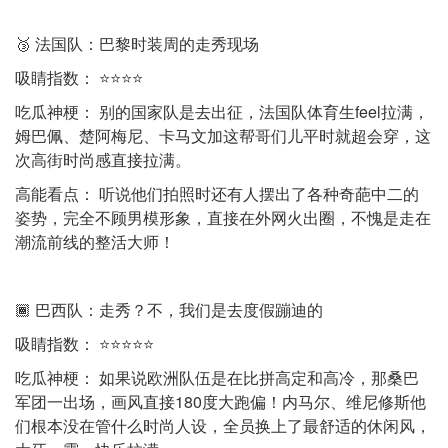
🥉 法国队：巴黎时装周的走秀现场
吸睛指数： ⭐⭐⭐⭐
吃瓜神梗： 别的国家队是去出征，法国队体育生feel拉满，
姆巴佩、楚阿梅尼、卡马文加这帮哥们儿平时就超会穿，这
次高街时尚感直接拉满。
高能看点： 听说他们拍照时还有人摆出了各种奇葩中二的
姿势，完全不顾男模形象，直接在外网火出圈，不愧是走在
潮流前线的整活大师！
🏾 巴西队：走秀？不，我们是去度假蹦迪的
吸睛指数： ⭐⭐⭐⭐⭐
吃瓜神梗： 如果说欧洲队伍是在比拼高定和高冷，那桑巴
军团一出场，画风直接180度大跑偏！内马尔、维尼修斯他
们根本没在管什么时尚人设，全员换上了最舒适的休闲风，