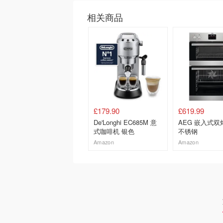
相关商品
£179.90
£619.99
De'Longhi EC685M 意
AEG 嵌入式双烤
式咖啡机 银色
不锈钢
Amazon
Amazon
去购买
去购买