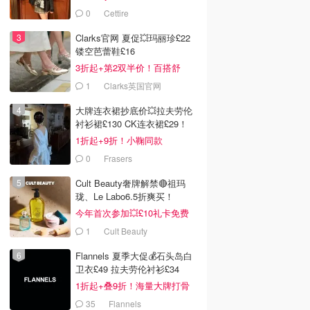
0
Cettire
Clarks官网 夏促💥玛丽珍£22
镂空芭蕾鞋£16
3折起+第2双半价！百搭舒
服！
1
Clarks英国官网
大牌连衣裙抄底价💥拉夫劳伦
衬衫裙£130 CK连衣裙£29！
1折起+9折！小鞠同款
Ganni£88
0
Frasers
Cult Beauty奢牌解禁🔴祖玛
珑、Le Labo6.5折爽买！
今年首次参加💥£10礼卡免费
拿
1
Cult Beauty
Flannels 夏季大促💰石头岛白
卫衣£49 拉夫劳伦衬衫£34
1折起+叠9折！海量大牌打骨
折！
35
Flannels