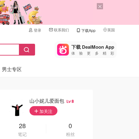
联系我们
英国
登录
下载App
🇺🇸
美国
下载 DealMoon App
体验更多精彩
🇨🇳
中国
男士专区
🇨🇦
加拿大
🇬🇧
英国
🇩🇪
德国
山小妮儿爱面包
8
🇫🇷
加关注
法国
🇮🇹
28
0
意大利
笔记
粉丝
🇦🇺
澳洲