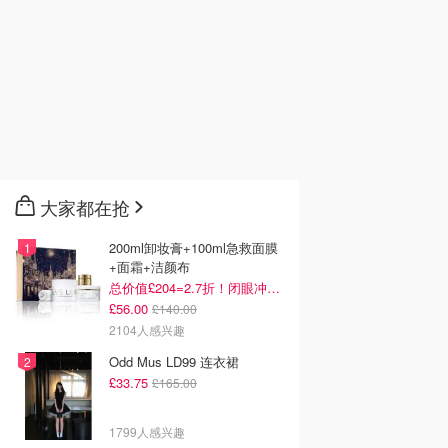
大家都在抢
200ml卸妆膏+100ml急救面膜
+面霜+洁颜布
总价值£204=2.7折！闭眼冲这套！
£56.00
£140.00
2104人感兴趣
Odd Mus LD99 连衣裙
£33.75
£165.00
1799人感兴趣