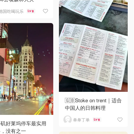
德国吃喝玩乐
8
🇬🇧Stoke on trent｜适合
中国人的日韩料理
单单丁单
6
杉矶好莱坞停车最实用
略，没有之一