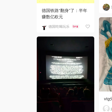
德国铁路“翻身”了：半年
赚数亿欧元
德国吃喝玩乐
8
vtg