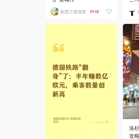
新西兰发现君
10
洛
攻