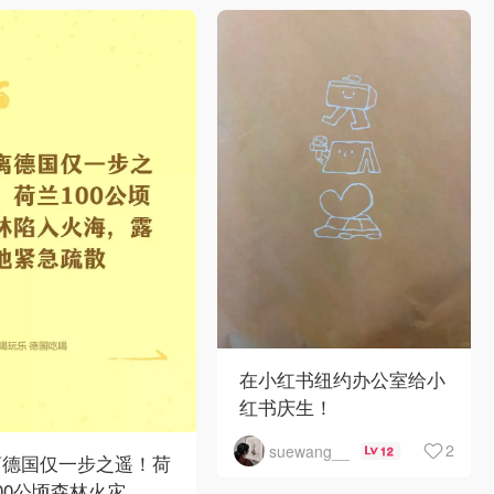
在小红书纽约办公室给小
红书庆生！
2
suewang__
12
离德国仅一步之遥！荷
00公顷森林火灾