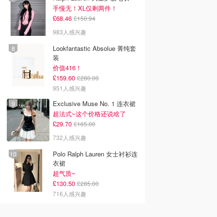
手慢无！XL仅剩两件！
£68.46
£150.94
983人感兴趣
Lookfantastic Absolue 菁纯套
装
价值416！
£159.60
£280.00
951人感兴趣
Exclusive Muse No. 1 连衣裙
超法式~这个价格还说啥了
£29.70
£165.00
732人感兴趣
Polo Ralph Lauren 女士衬衫连
衣裙
超气质~
£130.50
£285.00
716人感兴趣