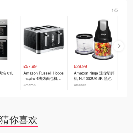
1/5
£57.99
£29.99
£195.
箱 61L
Amazon Russell Hobbs
Amazon Ninja 迷你切碎
Our 
Inspire 4槽烤面包机 宽
机 NJ1002UKBK 黑色
炸烤箱
槽
Amazon
Amazon
Amazo
去购买
去购买
猜你喜欢