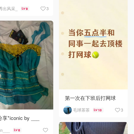
3
秀出风采_
9
第一次在下班后打网球
3
毛球茶茶
10
分享*iconic by ___
jin___
6