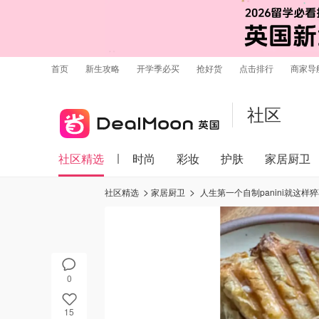
首页
新生攻略
开学季必买
抢好货
点击排行
商家导
社区
社区精选
时尚
彩妆
护肤
家居厨卫
社区精选
家居厨卫
人生第一个自制panini就这样
0
15