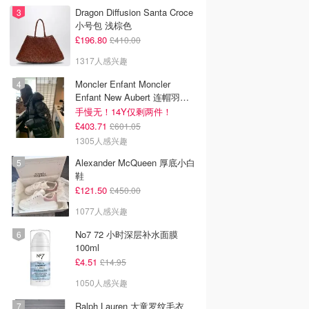
Dragon Diffusion Santa Croce
小号包 浅棕色
£196.80
£410.00
1317人感兴趣
Moncler Enfant Moncler
Enfant New Aubert 连帽羽绒
服
手慢无！14Y仅剩两件！
£403.71
£601.05
1305人感兴趣
Alexander McQueen 厚底小白
鞋
£121.50
£450.00
1077人感兴趣
No7 72 小时深层补水面膜
100ml
£4.51
£14.95
1050人感兴趣
Ralph Lauren 大童罗纹毛衣