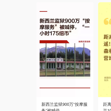
新西兰监狱900万“按摩服
距
务”被喊停
兰1