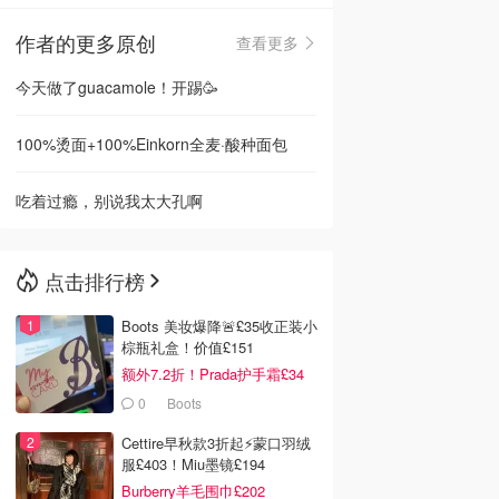
作者的更多原创
查看更多
🇳🇿
新西兰
今天做了guacamole！开踢🥳
100%烫面+100%Einkorn全麦·酸种面包
吃着过瘾，别说我太大孔啊
点击排行榜
Boots 美妆爆降🚨£35收正装小
棕瓶礼盒！价值£151
额外7.2折！Prada护手霜£34
0
Boots
Cettire早秋款3折起⚡️蒙口羽绒
服£403！Miu墨镜£194
Burberry羊毛围巾£202