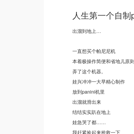
人生第一个自制p
出溜到地上…
一直想买个帕尼尼机
本着极操作简便和省地儿原
弄了这个机器。
娃兴冲冲一大早精心制作
放到panini机里
出溜就滑出来
结结实实趴在地上
娃急哭了都……
我赶紧捡起来抢救一下