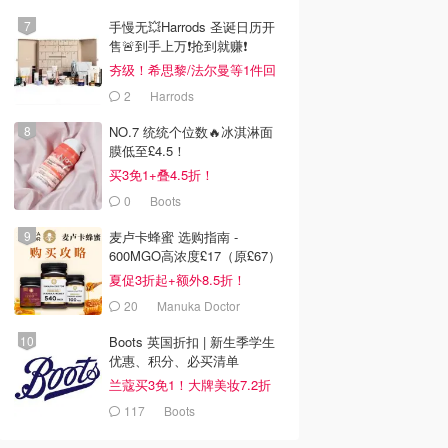
手慢无💥Harrods 圣诞日历开
售🚨到手上万❗️抢到就赚❗️
夯级！希思黎/法尔曼等1件回
本！
2
Harrods
NO.7 统统个位数🔥冰淇淋面
膜低至£4.5！
买3免1+叠4.5折！
0
Boots
麦卢卡蜂蜜 选购指南 -
600MGO高浓度£17（原£67）
夏促3折起+额外8.5折！
20
Manuka Doctor
Boots 英国折扣 | 新生季学生
优惠、积分、必买清单
兰蔻买3免1！大牌美妆7.2折
117
Boots