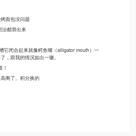
独烤面包没问题
三明治都滑出来
闭合起来就像鳄鱼嘴（alligator mouth）一
去了，跟我的情况如出一辙。
错！
之高阁了。积分换的