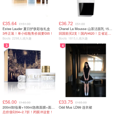
£35.64
£36.72
£151.00
£51.00
Estee Lauder 夏日护肤彩妆礼盒
Chanel La Mousse 山茶洁面乳 150ml
3件正装！单小棕瓶售价就要£65！
回国前买2支！国内¥620！立省近一半！
Boots
2298人感兴趣
Boots
1815人感兴趣
3
4
£56.00
£33.75
£140.00
£165.00
200ml卸妆膏+100ml急救面膜+面霜+洁颜布
Odd Mus LD99 连衣裙
总价值£204=2.7折！闭眼冲这套！