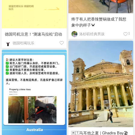
终于有人把香辣蟹锅做成了我想
象中的样子🦀
德国司机注意！“测速马拉松”启动
洛杉矶经典男孩
1
德国吃喝玩乐
🇲🇹马耳他之夏 | Ghadira Bay🏖️