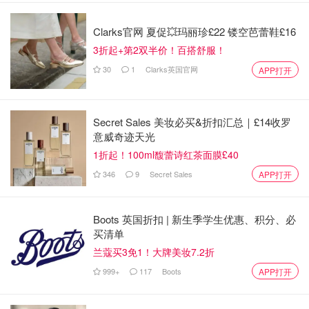
Clarks官网 夏促💥玛丽珍£22 镂空芭蕾鞋£16
3折起+第2双半价！百搭舒服！
30
1
Clarks英国官网
APP打开
Secret Sales 美妆必买&折扣汇总｜£14收罗
意威奇迹天光
1折起！100ml馥蕾诗红茶面膜£40
346
9
Secret Sales
APP打开
Boots 英国折扣 | 新生季学生优惠、积分、必
买清单
兰蔻买3免1！大牌美妆7.2折
999+
117
Boots
APP打开