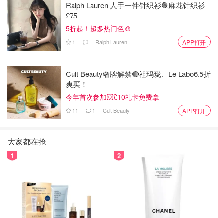
Ralph Lauren 人手一件针织衫🧶麻花针织衫
£75
5折起！超多热门色🎨
1
Ralph Lauren
APP打开
Cult Beauty奢牌解禁🔴祖玛珑、Le Labo6.5折
爽买！
今年首次参加💥£10礼卡免费拿
11
1
Cult Beauty
APP打开
大家都在抢
1
2