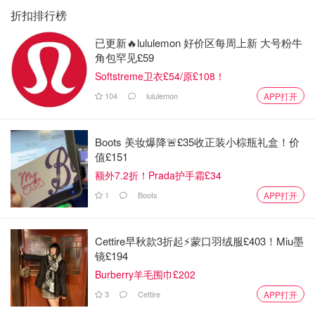
折扣排行榜
已更新🔥lululemon 好价区每周上新 大号粉牛
角包罕见£59
Softstreme卫衣£54/原£108！
104
lululemon
APP打开
Boots 美妆爆降🚨£35收正装小棕瓶礼盒！价
值£151
额外7.2折！Prada护手霜£34
1
Boots
APP打开
Cettire早秋款3折起⚡️蒙口羽绒服£403！Miu墨
镜£194
Burberry羊毛围巾£202
3
Cettire
APP打开