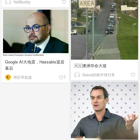
YetiBuddy
Google AI大地震，Hassabis退居
🇦🇺澳洲夺命大坡
幕后
Grace的南半球日常
湾区早知道
2