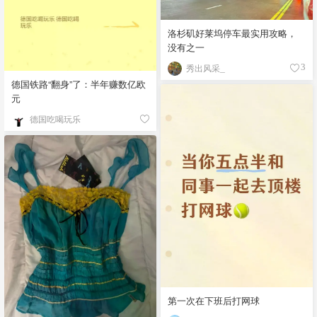
洛杉矶好莱坞停车最实用攻略，
没有之一
秀出风采_
3
德国铁路“翻身”了：半年赚数亿欧
元
德国吃喝玩乐
第一次在下班后打网球