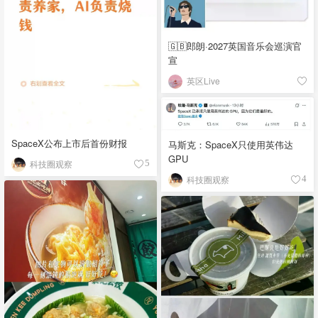
🇬🇧郎朗·2027英国音乐会巡演官
宣
英区Live
SpaceX公布上市后首份财报
马斯克：SpaceX只使用英伟达
GPU
科技圈观察
5
科技圈观察
4