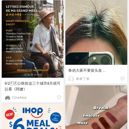
奉劝大家不要拔头发…
单单丁单
9/2🇫🇷公映前这三个城市8月就可
以看《阿嬷》
CineAsia