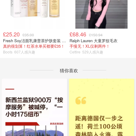
£25.20
£68.46
£35.00
£150.94
Fresh Soy洁面乳康普茶护肤套装 100ml
Ralph Lauren 大童罗纹毛衣
真的很划算！红茶水单买都要£35！
手慢无！XL仅剩两件！
Boots
607人感兴趣
Cettire
529人感兴趣
猜你喜欢