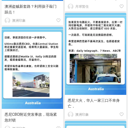
澳洲盗贼新套路？利用孩子敲门
月球暂住
踩点！
澳洲印象
悉尼大火，华人一家三口不幸身
亡，
悉尼CBD附近突发事故，现场紧
澳洲印象
急封锁