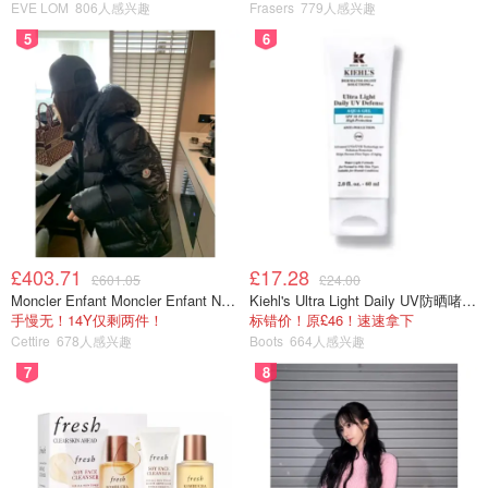
EVE LOM
806人感兴趣
Frasers
779人感兴趣
5
6
£403.71
£17.28
£601.05
£24.00
Moncler Enfant Moncler Enfant New Aubert 连帽羽绒服
Kiehl's Ultra Light Daily UV防晒啫喱 SPF50 PA++++ 60ml
手慢无！14Y仅剩两件！
标错价！原£46！速速拿下
Cettire
678人感兴趣
Boots
664人感兴趣
7
8