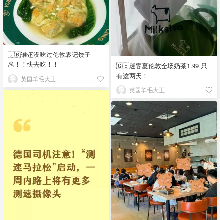
🇬🇧谁还没吃过伦敦袁记饺子
🥟！！快去吃！！
🇬🇧迷客夏伦敦全场奶茶1.99 只
有这两天！
英国羊毛大王
英国羊毛大王