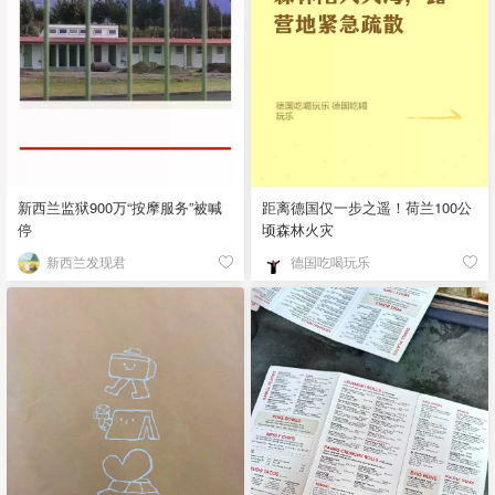
新西兰监狱900万“按摩服务”被喊
距离德国仅一步之遥！荷兰100公
停
顷森林火灾
新西兰发现君
德国吃喝玩乐