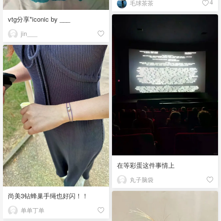
毛球茶茶
4
vtg分享*iconic by ___
jin___
在等彩蛋这件事情上
丸子脑袋
尚美3钻蜂巢手绳也好闪！！
单单丁单