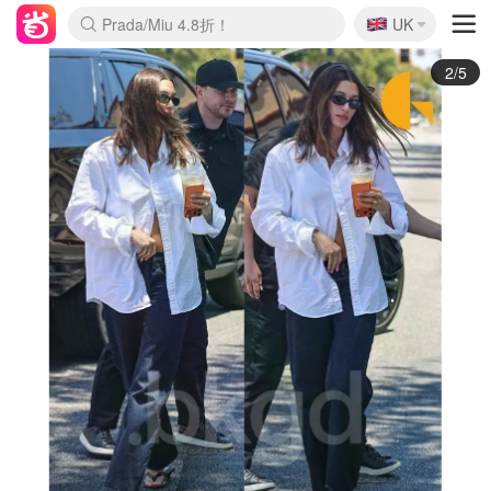
🇬🇧
Prada/Miu 4.8折！
UK
麦卢卡蜂蜜夏促！个位数！
啥？必胜客披萨5折！
3/5