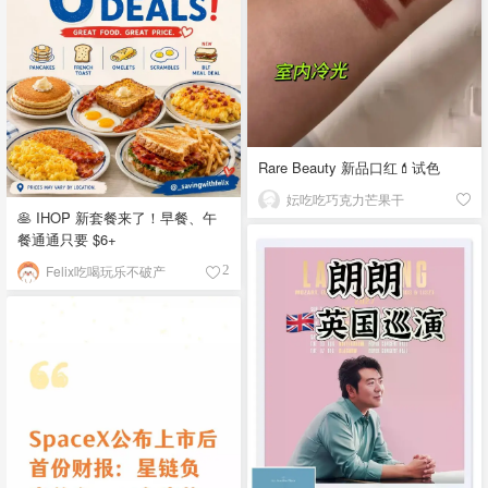
Rare Beauty 新品口红💄试色
妘吃吃巧克力芒果干
🥞 IHOP 新套餐来了！早餐、午
餐通通只要 $6+
Felix吃喝玩乐不破产
2