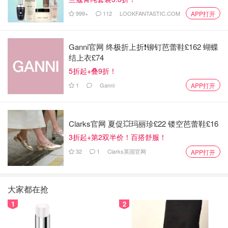
999+
112
LOOKFANTASTIC.COM
APP打开
Ganni官网 终极折上折❗️铆钉芭蕾鞋£162 蝴蝶
结上衣£74
5折起+叠9折！
1
Ganni
APP打开
Clarks官网 夏促💥玛丽珍£22 镂空芭蕾鞋£16
3折起+第2双半价！百搭舒服！
32
1
Clarks英国官网
APP打开
大家都在抢
1
2