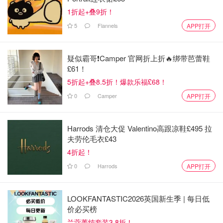
1折起+叠9折！
5
Flannels
APP打开
疑似霸哥❗️Camper 官网折上折🔥绑带芭蕾鞋
£61！
5折起+叠8.5折！爆款乐福£68！
0
Camper
APP打开
Harrods 清仓大促 Valentino高跟凉鞋£495 拉
夫劳伦毛衣£43
4折起！
0
Harrods
APP打开
LOOKFANTASTIC2026英国新生季 | 每日低
价必买榜
兰蔻菁纯套装3.8折！