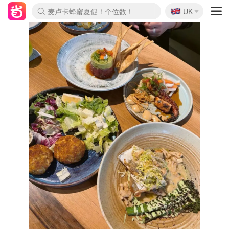
🇬🇧
Prada/Miu 4.8折！
UK
麦卢卡蜂蜜夏促！个位数！
啥？必胜客披萨5折！