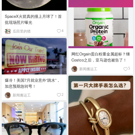
SpaceX火箭真的撞上月球了！首
批现场照片曝光
瓜田里的猹
4
网红Orgain蛋白粉重金属超标？继
Costco之后，亚马逊也被告了！
新闻搬运工
5
爆冷！美国7月就业意外“跳水”，
加息预期急转弯！
新闻搬运工
2