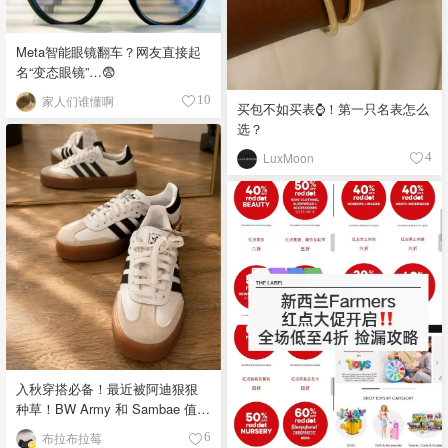
Meta智能眼镜翻车？网友直接起
名“变态眼镜”…😨
家人们谁懂啊
10
买包不如买表⌚️！第一只名表怎么
选？
LuxMoon
4
入秋穿搭必备！最近被阿迪狠狠
种草！BW Army 和 Sambae 值得
拥有！
布拉布拉莓
6