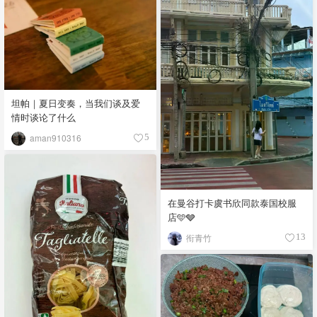
坦帕｜夏日变奏，当我们谈及爱
情时谈论了什么
aman910316
5
在曼谷打卡虞书欣同款泰国校服
店🩵🩶
衔青竹
13