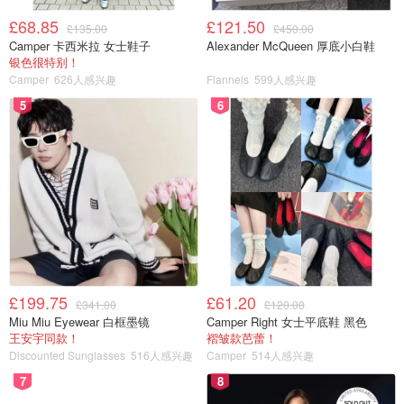
£68.85
£121.50
£135.00
£450.00
Camper 卡西米拉 女士鞋子
Alexander McQueen 厚底小白鞋
银色很特别！
Camper
626人感兴趣
Flannels
599人感兴趣
5
6
£199.75
£61.20
£341.00
£120.00
Miu Miu Eyewear 白框墨镜
Camper Right 女士平底鞋 黑色
王安宇同款！
褶皱款芭蕾！
Discounted Sunglasses
516人感兴趣
Camper
514人感兴趣
7
8