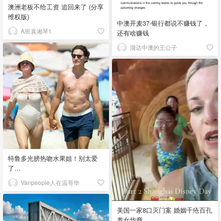
澳洲老板不给工资 追回来了 (分享
维权版)
中澳开麦37-银行都说不赚钱了，
A班袁湘琴1
还有啥赚钱
溜达中澳的王公子
特鲁多光膀热吻水果姐！别太爱
了…
Vanpeople人在温哥华
美国一家8口灭门案 婚姻千疮百孔
养女华裔