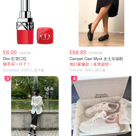
£6.00
£68.85
£32.00
£135.00
Dior 红管口红
Camper Casi Myra 女士乐福鞋
随手买一只了！
他们家爆款！皮质超软~
Escentual
2243人感兴趣
Camper
989人感兴趣
3
4