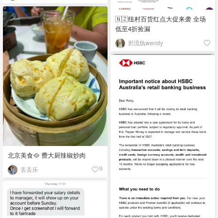
🇳🇿纽村百货红点大促来袭 全场
低至4折捡漏
邪流纨wendy
北京美食🥘 费大厨辣椒炒肉
丢丢乐
9