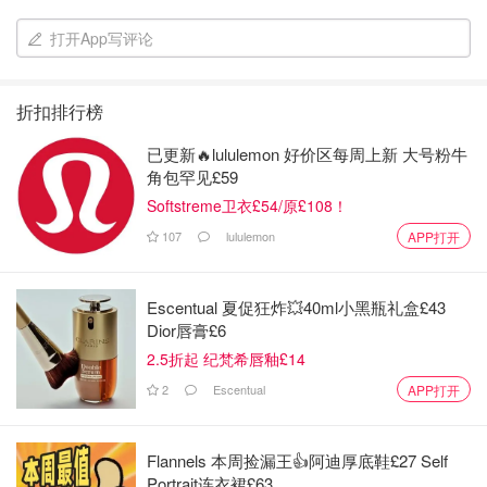
打开App写评论
折扣排行榜
已更新🔥lululemon 好价区每周上新 大号粉牛
角包罕见£59
Softstreme卫衣£54/原£108！
107
lululemon
APP打开
Escentual 夏促狂炸💥40ml小黑瓶礼盒£43
Dior唇膏£6
2.5折起 纪梵希唇釉£14
2
Escentual
APP打开
Flannels 本周捡漏王👍阿迪厚底鞋£27 Self
Portrait连衣裙£63