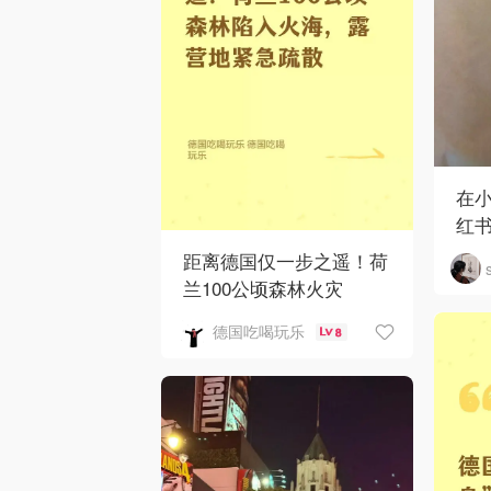
在
红
距离德国仅一步之遥！荷
兰100公顷森林火灾
德国吃喝玩乐
8