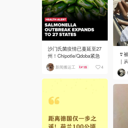
沙门氏菌疫情已蔓延至27
👙
州！Chipotle/Qdoba紧急
｜
下架辣椒
4
新闻搬运工
15