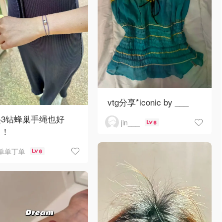
vtg分享*iconic by ___
美3钻蜂巢手绳也好
jin___
6
！！
单单丁单
6