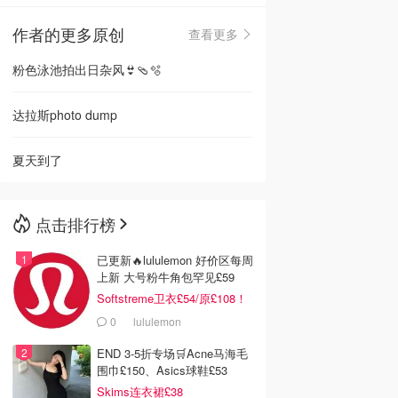
作者的更多原创
查看更多
🇳🇿
新西兰
粉色泳池拍出日杂风👙🩴🫧
达拉斯photo dump
夏天到了
点击排行榜
已更新🔥lululemon 好价区每周
上新 大号粉牛角包罕见£59
Softstreme卫衣£54/原£108！
0
lululemon
END 3-5折专场🛒Acne马海毛
围巾£150、Asics球鞋£53
Skims连衣裙£38