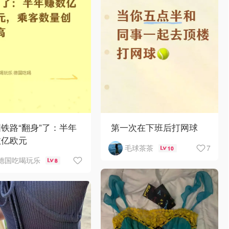
铁路“翻身”了：半年
第一次在下班后打网球
数亿欧元
7
毛球茶茶
10
德国吃喝玩乐
8