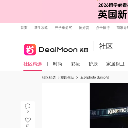
首页
新生攻略
开学季必买
抢好货
点击排行
商家导
社区
社区精选
时尚
彩妆
护肤
家居厨卫
社区精选
校园生活
五月photo dump🫧
2
24