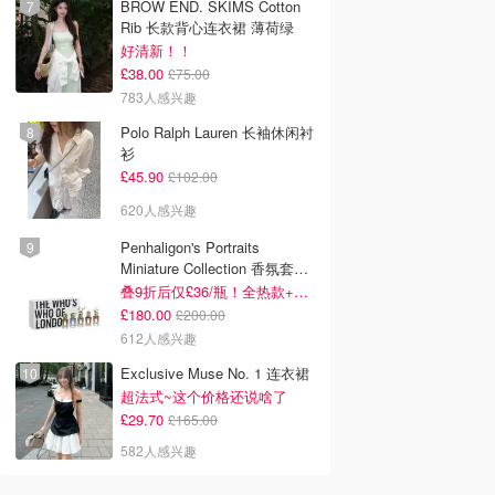
BROW END. SKIMS Cotton
Rib 长款背心连衣裙 薄荷绿
好清新！！
£38.00
£75.00
783人感兴趣
Polo Ralph Lauren 长袖休闲衬
衫
£45.90
£102.00
620人感兴趣
Penhaligon's Portraits
Miniature Collection 香氛套装
5瓶装
叠9折后仅£36/瓶！全热款+标志性兽首头
£180.00
£200.00
612人感兴趣
Exclusive Muse No. 1 连衣裙
超法式~这个价格还说啥了
£29.70
£165.00
582人感兴趣