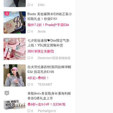
0
END.
Boots 美妆爆降🚨£35收正装小
棕瓶礼盒！价值£151
额外7.2折！Prada护手霜£34
0
Boots
七夕彩妆速报💝Dior限定气垫
上线！YSL限定唇釉补货
四叶草限定美翻🥰
0
Dealmoon英国省钱快报
拉夫劳伦暴跌❗️封面同款棒球帽
£32 扭花毛衣£105
4折起+叠8折！
0
TESSABIT
单瓶9ml+兽首瓶身🚨潘海利根
兽首Q香礼盒上市
叠9折+送3小样！仅£36/瓶
0
Penhaligon's