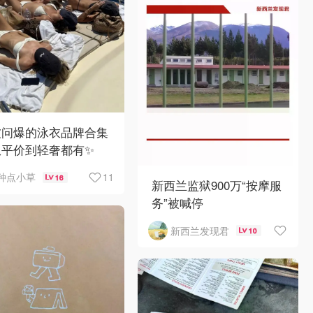
被问爆的泳衣品牌合集
从平价到轻奢都有✨
11
种点小草
16
新西兰监狱900万“按摩服
务”被喊停
新西兰发现君
10