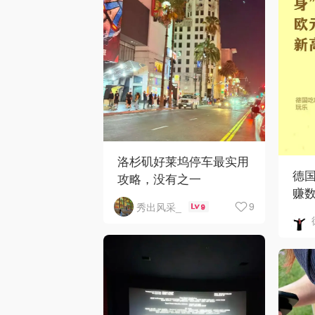
洛杉矶好莱坞停车最实用
德国
攻略，没有之一
赚
9
秀出风采_
9