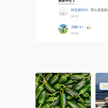
最新评论
2
棉花糖吃吗
:
开心充实的
06-02
漂飘131
:
06-02