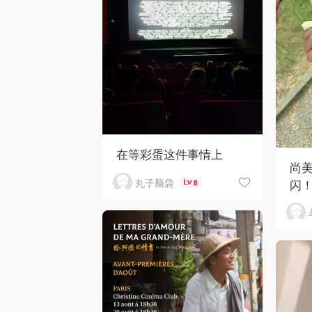
在等彩蛋这件事情上
尚
丸子脑袋
闪
8