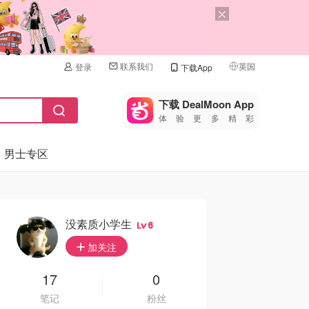
联系我们
英国
登录
下载App
🇺🇸
美国
下载 DealMoon App
体验更多精彩
🇨🇳
中国
男士专区
🇨🇦
加拿大
🇬🇧
英国
🇩🇪
德国
没素质小学生
6
🇫🇷
加关注
法国
🇮🇹
17
0
意大利
笔记
粉丝
🇦🇺
澳洲