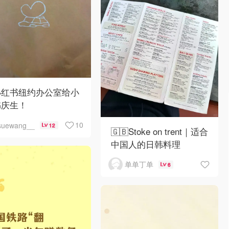
小红书纽约办公室给小
书庆生！
10
suewang__
12
🇬🇧Stoke on trent｜适合
中国人的日韩料理
单单丁单
6