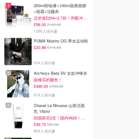
200ml卸妆膏+100ml急救面膜
+面霜+洁颜布
总价值£204=2.7折！闭眼冲这套！
£56.00
£140.00
1286人感兴趣
PUMA Mostro OG 男女运动鞋
£20.88
£115.00
934人感兴趣
Arc'teryx Beta SV 女款冲锋衣
超难买的颜色！
£490.00
£700.00
919人感兴趣
Chanel La Mousse 山茶洁面
乳 150ml
回国前买2支！国内¥620！立省近一半！
£36.72
£51.00
869人感兴趣