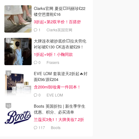
Clarks官网 夏促💥玛丽珍£22
镂空芭蕾鞋£16
3折起+第2双半价！百搭舒
服！
1
Clarks英国官网
大牌连衣裙抄底价💥拉夫劳伦
衬衫裙£130 CK连衣裙£29！
1折起+9折！小鞠同款
Ganni£88
0
Frasers
EVE LOM 套装逆天2折起🔥封
面£56/原£204
含200ml卸妆膏一件回本！
0
EVE LOM
Boots 英国折扣 | 新生季学生
优惠、积分、必买清单
兰蔻买3免1！大牌美妆7.2折
117
Boots