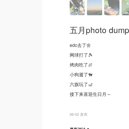
五月photo dump
edc去了🌼
网球打了🎾
烤肉吃了🍖
小狗遛了🦮
六旗玩了🎢
接下来喜迎生日月～
06-02 发布