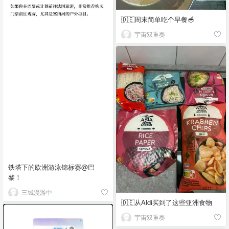
🇩🇪周末简单吃个早餐🥣
宇宙双重奏
铁塔下的欧洲游泳锦标赛@巴
黎！
三城漫游中
🇩🇪从Aldi买到了这些亚洲食物
宇宙双重奏