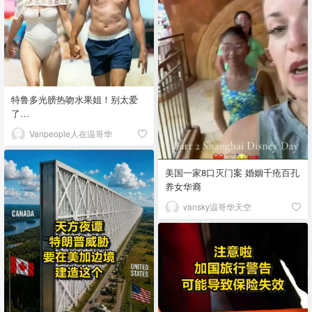
特鲁多光膀热吻水果姐！别太爱
了…
Vanpeople人在温哥华
美国一家8口灭门案 婚姻千疮百孔
养女华裔
vansky温哥华天空