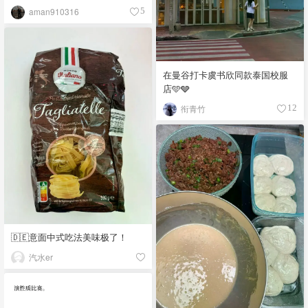
aman910316
5
在曼谷打卡虞书欣同款泰国校服
店🩵🩶
衔青竹
12
🇩🇪意面中式吃法美味极了！
汽水er