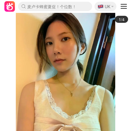
🇬🇧
Prada/Miu 4.8折！
UK
麦卢卡蜂蜜夏促！个位数！
啥？必胜客披萨5折！
2/4