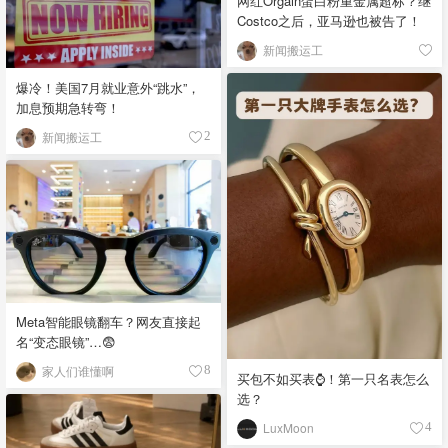
网红Orgain蛋白粉重金属超标？继
Costco之后，亚马逊也被告了！
新闻搬运工
爆冷！美国7月就业意外“跳水”，
加息预期急转弯！
新闻搬运工
2
Meta智能眼镜翻车？网友直接起
名“变态眼镜”…😨
家人们谁懂啊
8
买包不如买表⌚️！第一只名表怎么
选？
LuxMoon
4