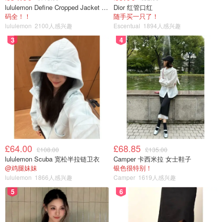
lululemon Define Cropped Jacket Nulu 短款夹克
Dior 红管口红
码全！！
随手买一只了！
lululemon
2100人感兴趣
Escentual
1894人感兴趣
3
4
£64.00
£68.85
£108.00
£135.00
lululemon Scuba 宽松半拉链卫衣
Camper 卡西米拉 女士鞋子
@鸡腿妹妹
银色很特别！
lululemon
1866人感兴趣
Camper
1619人感兴趣
5
6