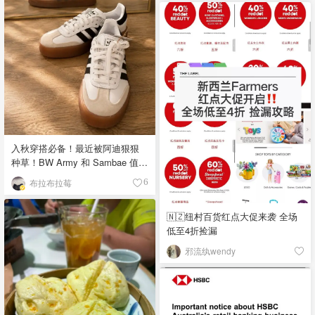
入秋穿搭必备！最近被阿迪狠狠
种草！BW Army 和 Sambae 值得
拥有！
布拉布拉莓
6
🇳🇿纽村百货红点大促来袭 全场
低至4折捡漏
邪流纨wendy