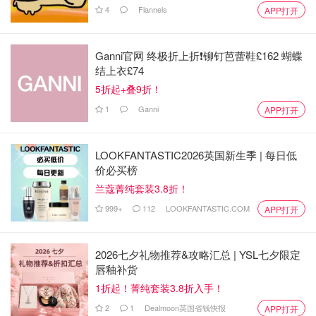
4
Flannels
APP打开
Ganni官网 终极折上折❗️铆钉芭蕾鞋£162 蝴蝶
结上衣£74
5折起+叠9折！
1
Ganni
APP打开
LOOKFANTASTIC2026英国新生季 | 每日低
价必买榜
兰蔻菁纯套装3.8折！
999+
112
LOOKFANTASTIC.COM
APP打开
2026七夕礼物推荐&攻略汇总 | YSL七夕限定
唇釉补货
1折起！菁纯套装3.8折入手！
2
1
Dealmoon英国省钱快报
APP打开