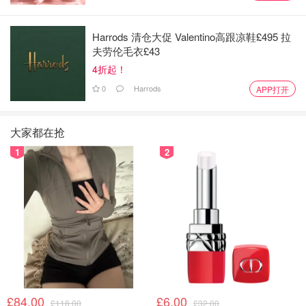
Harrods 清仓大促 Valentino高跟凉鞋£495 拉
夫劳伦毛衣£43
4折起！
0
Harrods
APP打开
大家都在抢
1
2
£84.00
£6.00
£118.00
£32.00