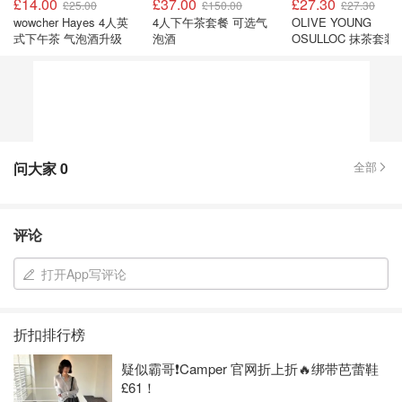
£14.00
£37.00
£27.30
£25.00
£150.00
£27.30
wowcher Hayes 4人英
4人下午茶套餐 可选气
OLIVE YOUNG
式下午茶 气泡酒升级
泡酒
OSULLOC 抹茶套装
问大家
0
全部
评论
打开App写评论
折扣排行榜
疑似霸哥❗️Camper 官网折上折🔥绑带芭蕾鞋
£61！