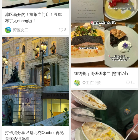
湾区新开的！抹茶专门店！豆腐
布丁太duang啦！
湾区女工
8
纽约餐厅周🌟🌟米二 挖到宝👍
公主在冲浪
11
打卡点分享📍魁北克Québec再见
鬼怪热泪盈框