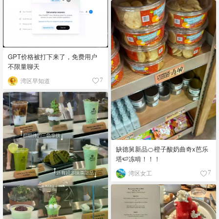
GPT价格被打下来了，免费用户
不限量聊天
湾区早知道
7
缺德舅新品🍊橙子酸奶曲奇x芭乐
塔🍉冻啃！！！
湾区女工
7