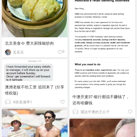
北京美食🥘 费大厨辣椒炒肉
丢丢乐
9
澳洲老板不给工资 追回来了 (分享
维权版)
中澳开麦37-银行都说不赚钱了，
A班袁湘琴1
还有啥赚钱
溜达中澳的王公子