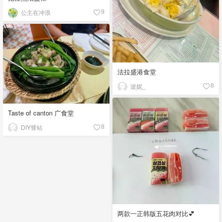
公主在冲浪
9
法拉盛港食堂
波妮_
8
Taste of canton 广食堂
DIY驿站
8
两款一正韩版五花肉对比💕