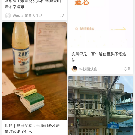
著名登山景点突发落石 华裔登山
者不幸遇难
Westca加拿大生活
实属罕见！百年通信巨头下场造
芯
科技圈观察
9
坦帕｜夏日变奏，当我们谈及爱
情时谈论了什么