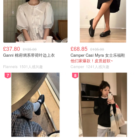
£37.80
£68.85
£135.00
£135.00
Ganni 棉府绸系带荷叶边上衣
Camper Casi Myra 女士乐福鞋
他们家爆款！皮质超软~
Flannels
1501人感兴趣
Camper
1241人感兴趣
7
8