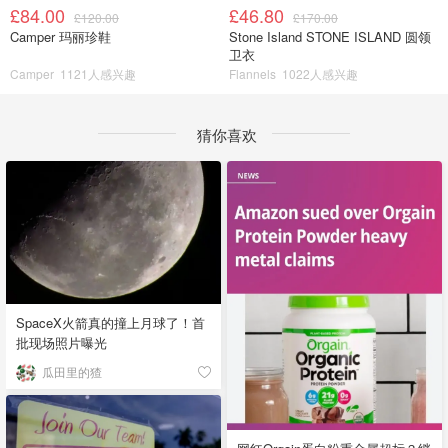
£84.00
£46.80
£120.00
£170.00
Camper 玛丽珍鞋
Stone Island STONE ISLAND 圆领
卫衣
Camper
1121人感兴趣
Flannels
1022人感兴趣
猜你喜欢
SpaceX火箭真的撞上月球了！首
批现场照片曝光
瓜田里的猹