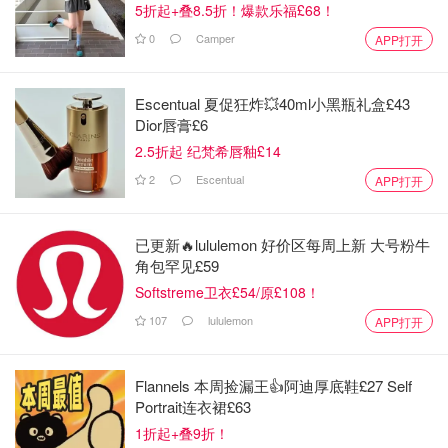
5折起+叠8.5折！爆款乐福£68！
0
Camper
APP打开
Escentual 夏促狂炸💥40ml小黑瓶礼盒£43
Dior唇膏£6
2.5折起 纪梵希唇釉£14
2
Escentual
APP打开
已更新🔥lululemon 好价区每周上新 大号粉牛
角包罕见£59
Softstreme卫衣£54/原£108！
107
lululemon
APP打开
Flannels 本周捡漏王👍阿迪厚底鞋£27 Self
Portrait连衣裙£63
1折起+叠9折！