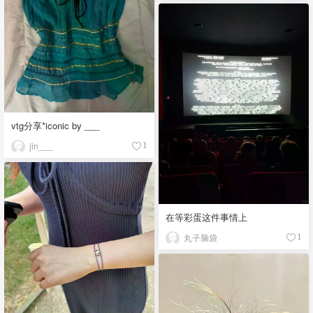
vtg分享*iconic by ___
jin___
1
在等彩蛋这件事情上
丸子脑袋
1