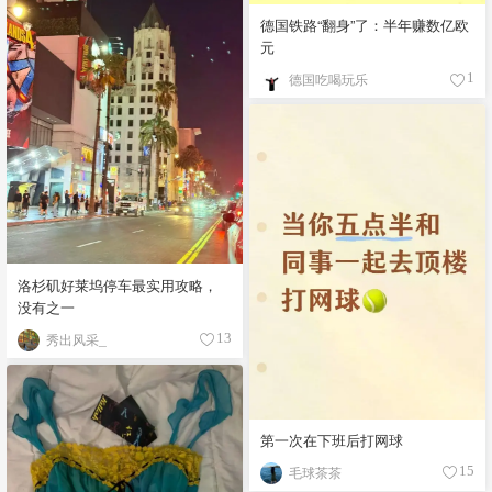
德国铁路“翻身”了：半年赚数亿欧
元
德国吃喝玩乐
1
洛杉矶好莱坞停车最实用攻略，
没有之一
秀出风采_
13
第一次在下班后打网球
毛球茶茶
15