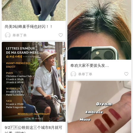
尚美3钻蜂巢手绳也好闪！！
单单丁单
奉劝大家不要拔头发…
单单丁单
9/2🇫🇷公映前这三个城市8月就可