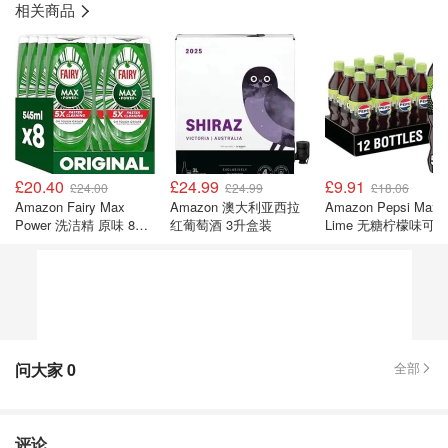
相关商品
£20.40
£24.99
£9.91
£24.00
£24.99
£18.06
Amazon Fairy Max
Amazon 澳大利亚西拉
Amazon Pepsi Max
Power 洗洁精 原味 8支
红葡萄酒 3升盒装
Lime 无糖柠檬味可乐
装
500ml 12瓶
问大家
0
全部
评论