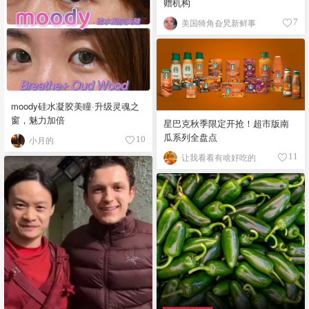
赠机构
美国犄角旮旯新鲜事
7
moody硅水凝胶美瞳·升级灵魂之
窗，魅力加倍
星巴克秋季限定开抢！超市版南
瓜系列全盘点
小月的
10
让我看看有啥好吃的
11