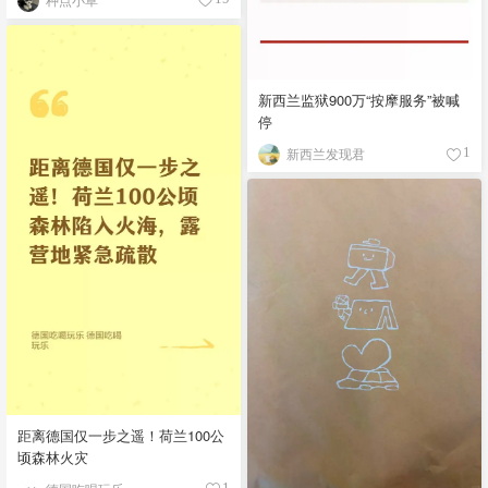
新西兰监狱900万“按摩服务”被喊
停
新西兰发现君
1
距离德国仅一步之遥！荷兰100公
顷森林火灾
1