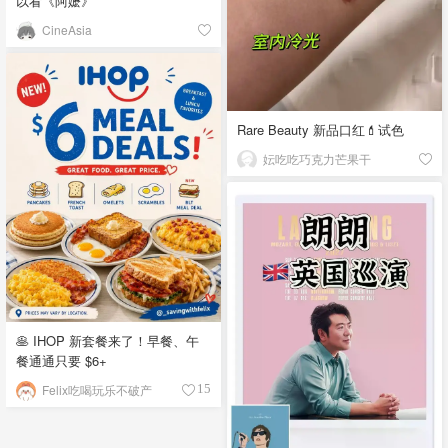
以看《阿嬷》
CineAsia
Rare Beauty 新品口红💄试色
妘吃吃巧克力芒果干
🥞 IHOP 新套餐来了！早餐、午
餐通通只要 $6+
Felix吃喝玩乐不破产
15