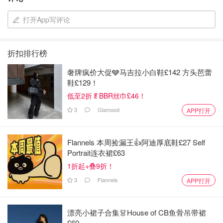
打开App写评论
折扣排行榜
奢牌疯价大促🩶马吉拉小白鞋£142 方头芭蕾
鞋£129！
低至2折🥬BBR丝巾£46！
3
Glamood
APP打开
Flannels 本周捡漏王👍阿迪厚底鞋£27 Self
Portrait连衣裙£63
1折起+叠9折！
3
Flannels
APP打开
漂亮小裙子合集👗House of CB鱼骨吊带裙
£69