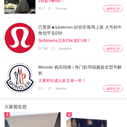
2折起+叠9折！
0
Flannels
APP打开
已更新🔥lululemon 好价区每周上新 大号粉牛
角包罕见£59
Softstreme卫衣£54/原£108！
106
lululemon
APP打开
Moncler 购买指南 | 热门款羽绒服超全型号解
析
大童对比成人款立省一半！
1
Moncler
APP打开
大家都在抢
1
2