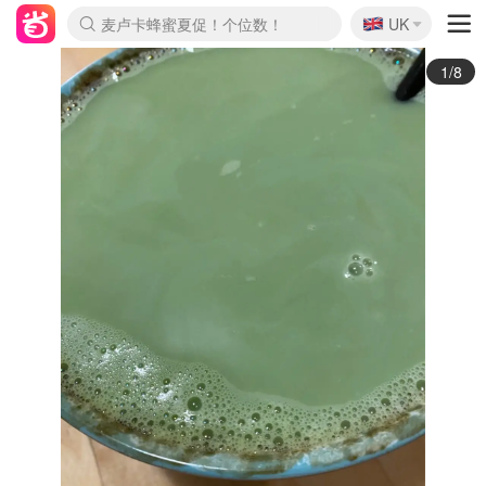
🇬🇧
Prada/Miu 4.8折！
UK
麦卢卡蜂蜜夏促！个位数！
啥？必胜客披萨5折！
2/8