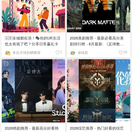
🇬🇧全城都在演！🎭你的UK生活
2026美剧推荐 - 最新必看高分美
也太有戏了吧？分享日常赢礼卡
剧排行榜 - 8月最新: 《​​足球教练
》第四季回归！
来自月球的晒晒君
省钱君
1
20
2026韩剧推荐 - 最新高分好看韩
2026综艺推荐 - 热门好看的综艺