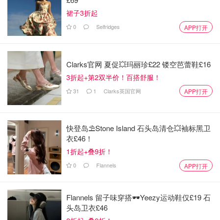
裙子3折起
0
Selfridges
APP打开
Clarks官网 夏促💥玛丽珍£22 镂空芭蕾鞋£16
3折起+第2双半价！百搭舒服！
31
1
Clarks英国官网
APP打开
快登岛⛱️Stone Island 石头岛清仓💥袖标黑卫
衣£46！
1折起+叠9折！
0
Flannels
APP打开
Flannels 留子味穿搭🕶️Yeezy运动鞋仅£19 石
头岛卫衣£46