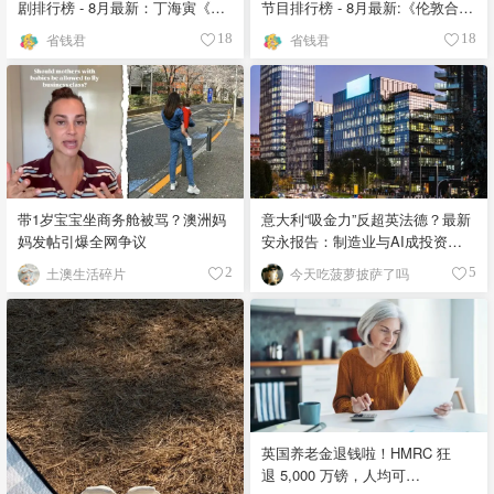
剧排行榜 - 8月最新：丁海寅《我
节目排行榜 - 8月最新:《​​伦敦合伙
的荒糖恋爱 》上线❣️
人》回归啦
省钱君
省钱君
18
18
带1岁宝宝坐商务舱被骂？澳洲妈
意大利“吸金力”反超英法德？最新
妈发帖引爆全网争议
安永报告：制造业与AI成投资新
宠！
土澳生活碎片
今天吃菠萝披萨了吗
2
5
英国养老金退钱啦！HMRC 狂
退 5,000 万镑，人均可