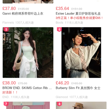
£37.80
£35.64
£135.00
£151.00
Ganni 棉府绸系带荷叶边上衣
Estee Lauder 夏日护肤彩妆礼盒
3件正装！单小棕瓶售价就要£65！
Flannels
1307人感兴趣
Boots
1118人感兴趣
5
6
£38.00
£46.20
£75.00
£165.00
BROW END. SKIMS Cotton Rib 长款背心连衣裙 薄荷绿
Burberry Slim Fit 真丝围巾 女士
好清新！！
END.
1108人感兴趣
Glamood
1077人感兴趣
7
8