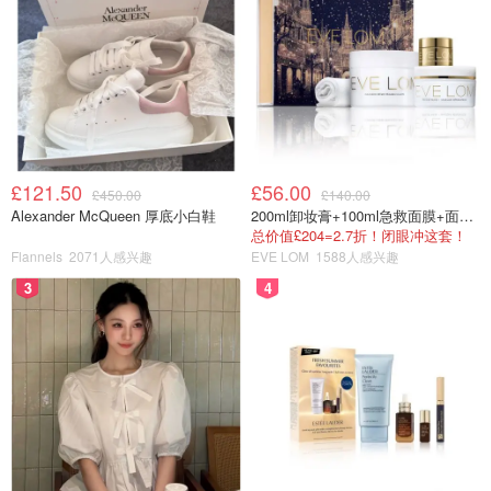
£121.50
£56.00
£450.00
£140.00
Alexander McQueen 厚底小白鞋
200ml卸妆膏+100ml急救面膜+面霜+洁颜布
总价值£204=2.7折！闭眼冲这套！
Flannels
2071人感兴趣
EVE LOM
1588人感兴趣
3
4