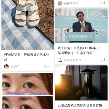
领 £4,000！
英伦情报局
2
雇非法劳工直接抓CEO坐牢？！
英国重拳打击外卖平台黑工
VIVAIA凉鞋、轻松带娃游玩水公
园
夏洛克伏特加
4
雯雯吖
23
美国政府紧急关停肯塔基器官捐