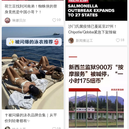
荷兰豆找到河南弟！蜘蛛侠的替
身竟然是中国小哥？！
琳娜贝尔
10
沙门氏菌疫情已蔓延至27州！
Chipotle/Qdoba紧急下架辣椒
新闻搬运工
18
👙被问爆的泳衣品牌合集｜从平
价到轻奢都有✨
种点小草
19