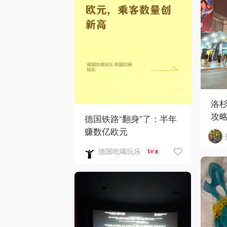
洛
攻
德国铁路“翻身”了：半年
赚数亿欧元
德国吃喝玩乐
8