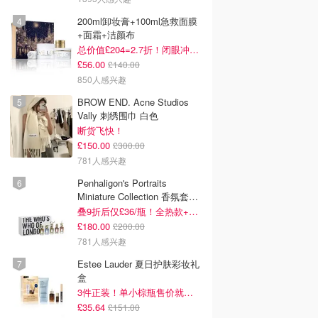
200ml卸妆膏+100ml急救面膜
+面霜+洁颜布
总价值£204=2.7折！闭眼冲这套！
£56.00
£140.00
850人感兴趣
BROW END. Acne Studios
Vally 刺绣围巾 白色
断货飞快！
£150.00
£300.00
781人感兴趣
Penhaligon's Portraits
Miniature Collection 香氛套装
5瓶装
叠9折后仅£36/瓶！全热款+标志性兽首头
£180.00
£200.00
781人感兴趣
Estee Lauder 夏日护肤彩妆礼
盒
3件正装！单小棕瓶售价就要£65！
£35.64
£151.00