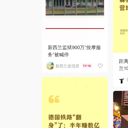
新西兰监狱900万“按摩服
务”被喊停
距
新西兰发现君
10
兰1