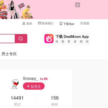
联系我们
英国
登录
下载App
🇺🇸
美国
下载 DealMoon App
体验更多精彩
🇨🇳
中国
男士专区
🇨🇦
加拿大
🇬🇧
英国
🇩🇪
德国
Snoopy_
24
🇫🇷
加关注
法国
🇮🇹
14491
158
意大利
笔记
粉丝
🇦🇺
澳洲