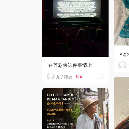
vtg
在等彩蛋这件事情上
丸子脑袋
8