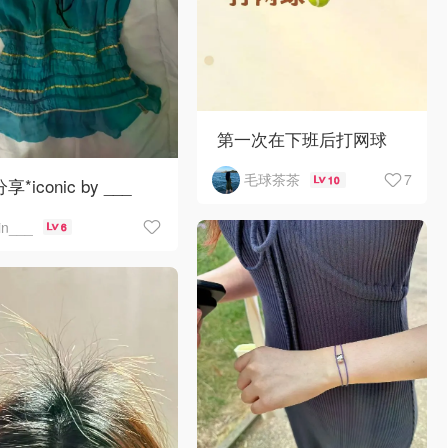
第一次在下班后打网球
7
毛球茶茶
10
分享*iconic by ___
jin___
6