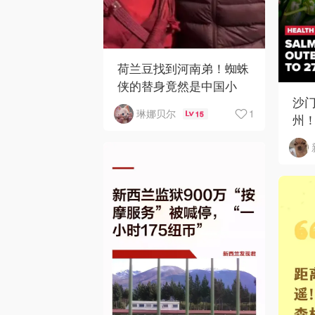
荷兰豆找到河南弟！蜘蛛
侠的替身竟然是中国小
沙门
哥？！
1
琳娜贝尔
15
州！C
下