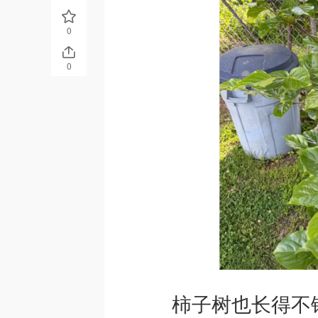
0
0
柿子树也长得不