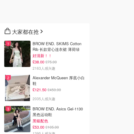
大家都在抢
BROW END. SKIMS Cotton
Rib 长款背心连衣裙 薄荷绿
好清新！！
£38.00
£75.00
2163人感兴趣
Alexander McQueen 厚底小白
鞋
£121.50
£450.00
2035人感兴趣
BROW END. Asics Gel-1130
黑色运动鞋
黑银配色
£53.00
£105.00
1395人感兴趣