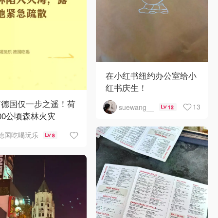
在小红书纽约办公室给小
红书庆生！
离德国仅一步之遥！荷
13
suewang__
12
00公顷森林火灾
德国吃喝玩乐
8