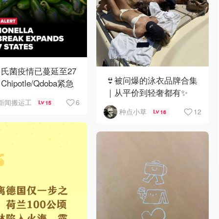
氏菌疫情已蔓延至27
👙被问爆的泳衣品牌合集
hipotle/Qdoba紧急
｜从平价到轻奢都有✨
架辣椒
6
新闻搬运工
15
12
种点小草
16