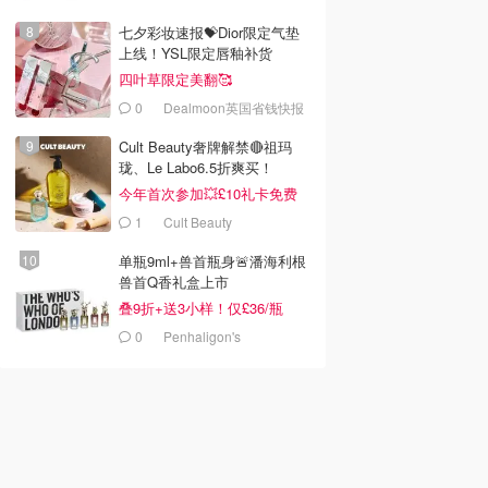
七夕彩妆速报💝Dior限定气垫
上线！YSL限定唇釉补货
四叶草限定美翻🥰
0
Dealmoon英国省钱快报
Cult Beauty奢牌解禁🔴祖玛
珑、Le Labo6.5折爽买！
今年首次参加💥£10礼卡免费
拿
1
Cult Beauty
单瓶9ml+兽首瓶身🚨潘海利根
兽首Q香礼盒上市
叠9折+送3小样！仅£36/瓶
0
Penhaligon's