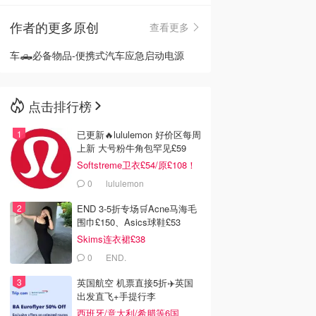
作者的更多原创
查看更多
🇳🇿
新西兰
车🛻必备物品-便携式汽车应急启动电源
点击排行榜
已更新🔥lululemon 好价区每周
上新 大号粉牛角包罕见£59
Softstreme卫衣£54/原£108！
0
lululemon
END 3-5折专场🛒Acne马海毛
围巾£150、Asics球鞋£53
Skims连衣裙£38
0
END.
英国航空 机票直接5折✈️英国
出发直飞+手提行李
西班牙/意大利/希腊等6国