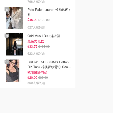
766人感兴趣
Polo Ralph Lauren 长袖休闲衬
衫
£45.90
£102.00
627人感兴趣
Odd Mus LD99 连衣裙
黑色类似款
£33.75
£165.00
623人感兴趣
BROW END. SKIMS Cotton
Rib Tank 棉质罗纹背心 Soot
色
欧阳娜娜同款
£20.00
£39.00
560人感兴趣