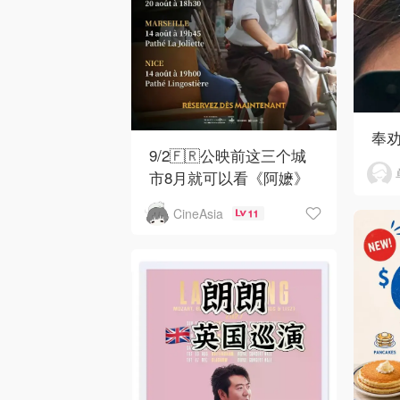
奉
9/2🇫🇷公映前这三个城
市8月就可以看《阿嬷》
CineAsia
11