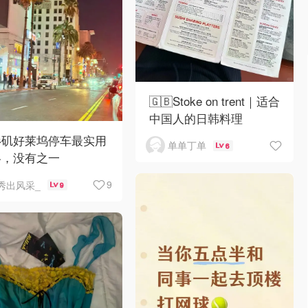
🇬🇧Stoke on trent｜适合
中国人的日韩料理
杉矶好莱坞停车最实用
单单丁单
6
略，没有之一
9
秀出风采_
9