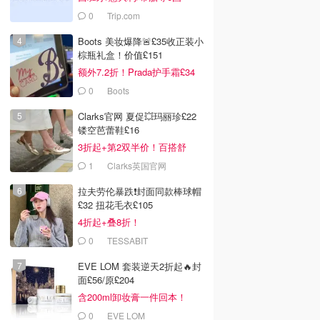
0
Trip.com
Boots 美妆爆降🚨£35收正装小
棕瓶礼盒！价值£151
额外7.2折！Prada护手霜£34
0
Boots
Clarks官网 夏促💥玛丽珍£22
镂空芭蕾鞋£16
3折起+第2双半价！百搭舒
服！
1
Clarks英国官网
拉夫劳伦暴跌❗️封面同款棒球帽
£32 扭花毛衣£105
4折起+叠8折！
0
TESSABIT
EVE LOM 套装逆天2折起🔥封
面£56/原£204
含200ml卸妆膏一件回本！
0
EVE LOM