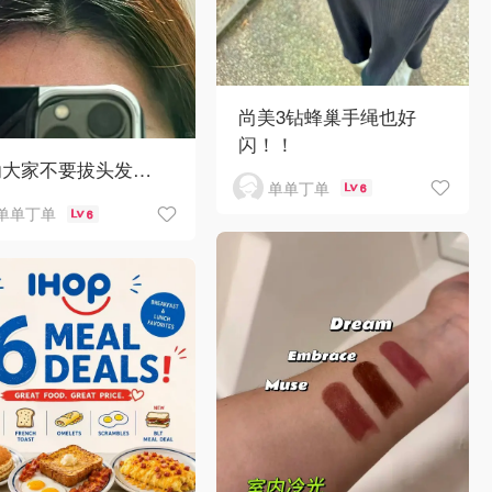
尚美3钻蜂巢手绳也好
闪！！
劝大家不要拔头发…
单单丁单
6
单单丁单
6