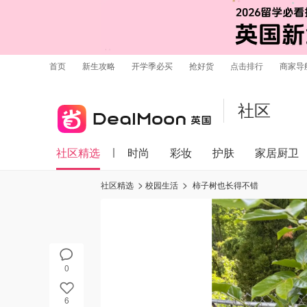
首页
新生攻略
开学季必买
抢好货
点击排行
商家导
社区
社区精选
时尚
彩妆
护肤
家居厨卫
社区精选
校园生活
柿子树也长得不错
0
6