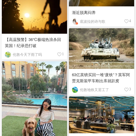
渐近脱离闷养
底波拉的诗与歌
4
【高温预警】36℃极端热浪杀回
英国！纪录恐打破
伦敦今天下雨了吗
1
63亿英镑买回一堆“废铁”？英军阿
贾克斯装甲车刚出库就趴窝
伦敦地铁又罢工了
3