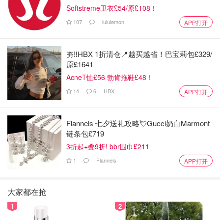
Softstreme卫衣£54/原£108！
107
lululemon
APP打开
夯‼️HBX 1折清仓📍越买越省！巴宝莉包£329/
原£1641
AcneT恤£56 勃肯拖鞋£48！
14
6
HBX
APP打开
Flannels 七夕送礼攻略💘Gucci奶白Marmont
链条包£719
3折起+叠9折! bbr围巾£211
1
Flannels
APP打开
大家都在抢
1
2