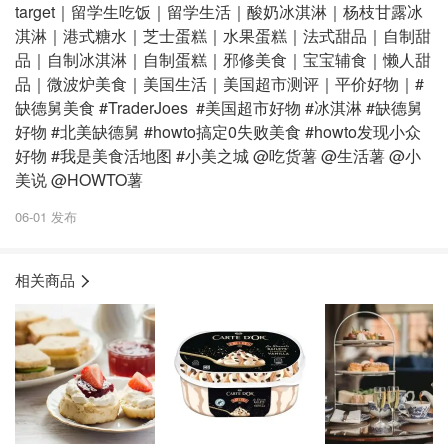
target｜留学生吃饭｜留学生活｜酸奶冰淇淋｜杨枝甘露冰
淇淋｜港式糖水｜芝士蛋糕｜水果蛋糕｜法式甜品｜自制甜
品｜自制冰淇淋｜自制蛋糕｜邪修美食｜宝宝辅食｜懒人甜
品｜微波炉美食｜美国生活｜美国超市测评｜平价好物｜#
缺德舅美食 #TraderJoes #美国超市好物 #冰淇淋 #缺德舅
好物 #北美缺德舅 #howto搞定0失败美食 #howto发现小众
好物 #我是美食活地图 #小美之城 @吃货薯 @生活薯 @小
美说 @HOWTO薯
06-01 发布
相关商品