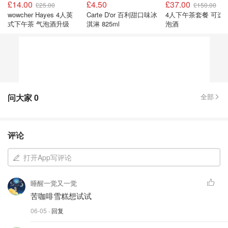
£14.00
£4.50
£37.00
£25.00
£150.00
wowcher Hayes 4人英
Carte D'or 百利甜口味冰
4人下午茶套餐 可选
式下午茶 气泡酒升级
淇淋 825ml
泡酒
问大家
0
全部
评论
打开App写评论
睡醒一觉又一觉
苦咖啡雪糕想试试
06-05
· 回复