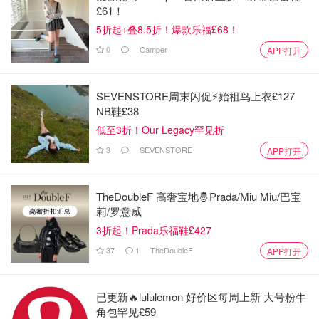
£61！
5折起+叠8.5折！爆款乐福£68！
0
Camper
APP打开
SEVENSTORE周末闪促⚡️始祖鸟上衣£127
NB鞋£38
低至3折！Our Legacy罕见折
3
SEVENSTORE
APP打开
TheDoubleF 高奢宝地🤴Prada/Miu Miu/巴宝
莉/罗意威
3折起！Prada乐福鞋£427
37
1
TheDoubleF
APP打开
已更新🔥lululemon 好价区每周上新 大号粉牛
角包罕见£59