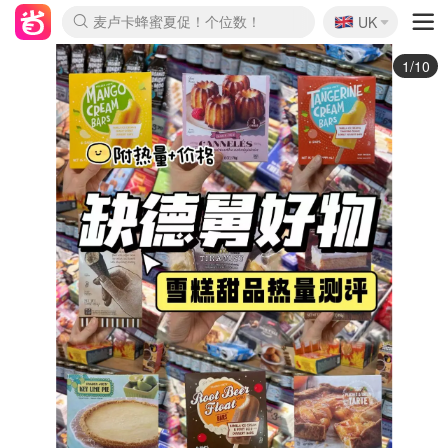
🇬🇧
Prada/Miu 4.8折！
UK
麦卢卡蜂蜜夏促！个位数！
啥？必胜客披萨5折！
2/10