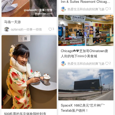
Inn & Suites Rosemont Chicago
O'Hare自助早餐
热爱生活和自由的轻舞飞扬
3
马场一天游
opfans的一些事一些情
3
Chicago☘️💖芝加哥Chinatown唐
人街的地下mini小美食城
热爱生活和自由的轻舞飞扬
2
SpaceX 168亿美元“芯片神厂”
Terafab落户德州！
500机票的东京体验我给到夯