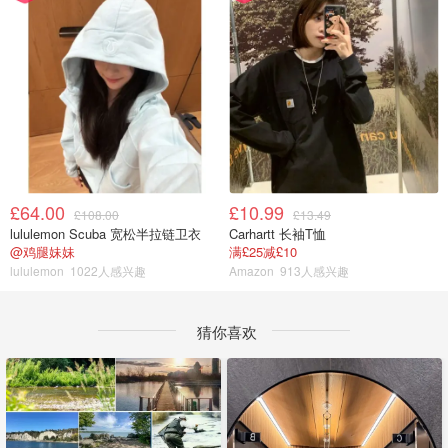
£64.00
£10.99
£108.00
£13.49
lululemon Scuba 宽松半拉链卫衣
Carhartt 长袖T恤
@鸡腿妹妹
满£25减£10
lululemon
1022人感兴趣
Amazon
913人感兴趣
猜你喜欢