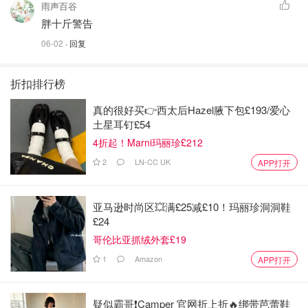
雨声百谷
胖十斤警告
06-02
· 回复
折扣排行榜
真的很好买👉西太后Hazel腋下包£193/爱心
土星耳钉£54
4折起！Marni玛丽珍£212
2
LN-CC UK
APP打开
亚马逊时尚区💥满£25减£10！玛丽珍洞洞鞋
£24
哥伦比亚抓绒外套£19
1
Amazon
APP打开
疑似霸哥❗️Camper 官网折上折🔥绑带芭蕾鞋