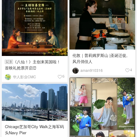
伦敦｜普莉姆罗斯山 |圣诞迁徙,
风月俏佳人
🇬🇧《八仙！》主创来英国啦！
首映礼抢票开启⏰
aman910316
4
华人影业CMC
6
Chicago芝加哥City Walk之海军码
头Navy Pier