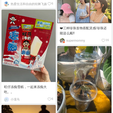
热爱生活和自由的轻舞飞扬
6
❤️三种珍珠首饰搭配灵感/珍珠还
能这么戴‼️
supermommy
16
旺仔冻痴雪糕，一起来冻痴大
吃。。
小濡马
6