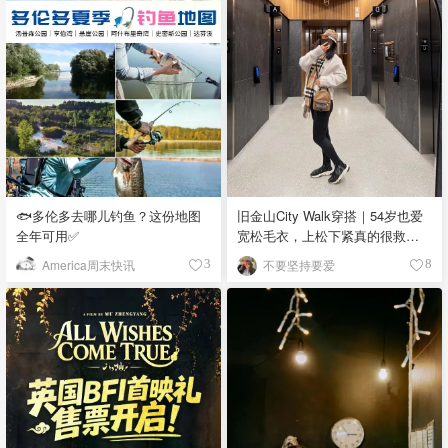
🐟多伦多去哪儿钓鱼？这份地图
旧金山City Walk穿搭｜54岁也爱
全年可用✅
宽松毛衣，上松下紧真的很救比
例
America周末快讯
不要坚持要爱
3
8