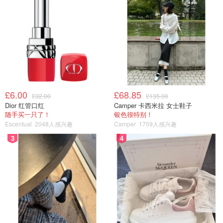
£6.00
£68.85
£32.00
£135.00
Dior 红管口红
Camper 卡西米拉 女士鞋子
随手买一只了！
银色很特别！
Escentual
2048人感兴趣
Camper
1759人感兴趣
3
4