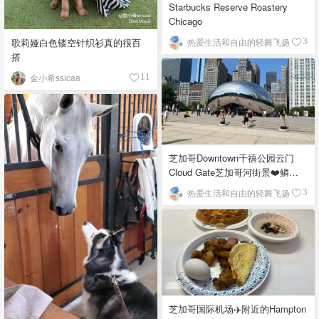
Starbucks Reserve Roastery
Chicago
歌莉娅白色镂空针织衫真的很百
热爱生活和自由的轻舞飞扬
3
搭
金小希ssicaa
11
芝加哥Downtown千禧公园云门
Cloud Gate芝加哥河街景❤️鳞次
栉比的高楼
热爱生活和自由的轻舞飞扬
3
芝加哥国际机场✈️附近的Hampton