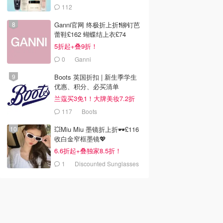
112
去购买
去购买
去购买
LOOKFANTASTIC.COM
Ganni官网 终极折上折❗️铆钉芭
蕾鞋£162 蝴蝶结上衣£74
5折起+叠9折！
0
Ganni
Boots 英国折扣 | 新生季学生
优惠、积分、必买清单
兰蔻买3免1！大牌美妆7.2折
117
Boots
💥Miu Miu 墨镜折上折🕶️£116
收白金窄框墨镜💖
6.6折起+叠独家8.5折！
1
Discounted Sunglasses