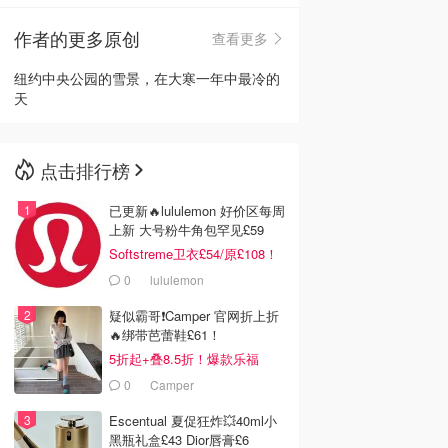
作者的更多原创
查看更多
🇳🇿
新西兰
纽约中央公园的雪景，在大寒一年中最冷的
天
点击排行榜
已更新🔥lululemon 好价区每周
上新 大号粉牛角包罕见£59
Softstreme卫衣£54/原£108！
0
lululemon
疑似霸哥❗️Camper 官网折上折
🔥绑带芭蕾鞋£61！
5折起+叠8.5折！爆款乐福
£68！
0
Camper
Escentual 夏促狂炸💥40ml小
黑瓶礼盒£43 Dior唇膏£6