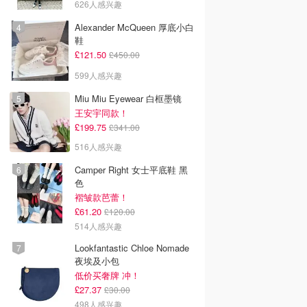
626人感兴趣
Alexander McQueen 厚底小白
鞋
£121.50
£450.00
599人感兴趣
Miu Miu Eyewear 白框墨镜
王安宇同款！
£199.75
£341.00
516人感兴趣
Camper Right 女士平底鞋 黑
色
褶皱款芭蕾！
£61.20
£120.00
514人感兴趣
Lookfantastic Chloe Nomade
夜埃及小包
低价买奢牌 冲！
£27.37
£30.00
498人感兴趣