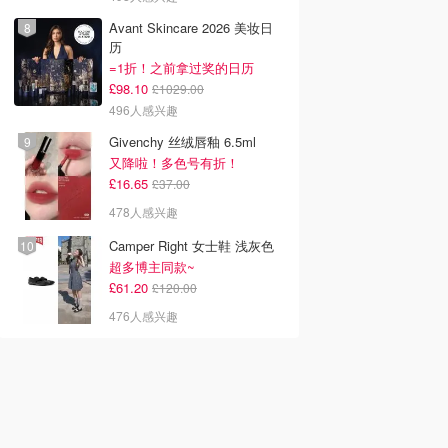
Avant Skincare 2026 美妆日
历
=1折！之前拿过奖的日历
£98.10
£1029.00
496人感兴趣
Givenchy 丝绒唇釉 6.5ml
又降啦！多色号有折！
£16.65
£37.00
478人感兴趣
Camper Right 女士鞋 浅灰色
超多博主同款~
£61.20
£120.00
476人感兴趣