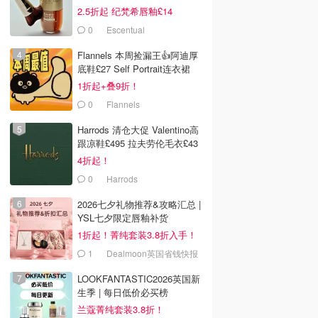
2.5折起 纪梵希唇釉£14
0
Escentual
Flannels 本周捡漏王👍阿迪厚
底鞋£27 Self Portrait连衣裙
£63
1折起+叠9折！
0
Flannels
Harrods 清仓大促 Valentino高
跟凉鞋£495 拉夫劳伦毛衣£43
4折起！
0
Harrods
2026七夕礼物推荐&攻略汇总 |
YSL七夕限定唇釉补货
1折起！菁纯套装3.8折入手！
1
Dealmoon英国省钱快报
0
£0.95
£1.85
£16.00
£1.00
LOOKFANTASTIC2026英国新
fast 巧克力奶昔
New English Teas 大本
奈雪鸭屎香柠檬茶
生季 | 每日低价必买榜
2瓶
钟茶包 6包
450ml
兰蔻菁纯套装3.8折！
Amazon
UKCNSHOP