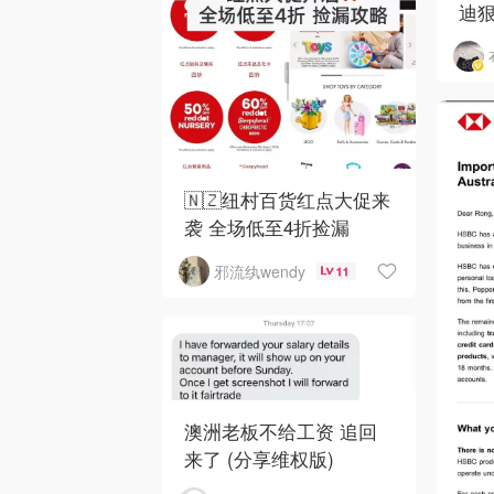
迪狠
和 
🇳🇿纽村百货红点大促来
袭 全场低至4折捡漏
邪流纨wendy
11
澳洲老板不给工资 追回
来了 (分享维权版)