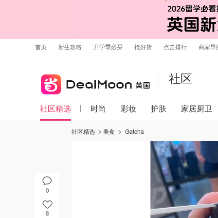
首页
新生攻略
开学季必买
抢好货
点击排行
商家导
社区
社区精选
时尚
彩妆
护肤
家居厨卫
社区精选
美食
Gatcha
0
8