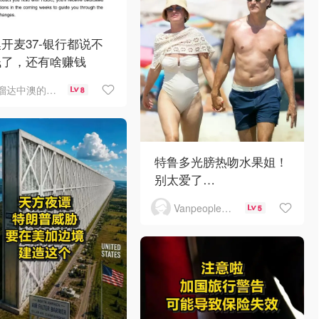
开麦37-银行都说不
钱了，还有啥赚钱
溜达中澳的王公子
8
特鲁多光膀热吻水果姐！
别太爱了…
Vanpeople人在温哥华
5