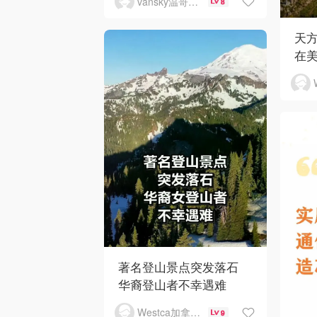
vansky温哥华天空
8
天
在
著名登山景点突发落石
华裔登山者不幸遇难
Westca加拿大生活
9