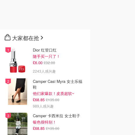
大家都在抢
Dior 红管口红
随手买一只了！
£6.00
£32.00
2243人感兴趣
Camper Casi Myra 女士乐福
鞋
他们家爆款！皮质超软~
£68.85
£135.00
989人感兴趣
Camper 卡西米拉 女士鞋子
银色很特别！
£68.85
£135.00