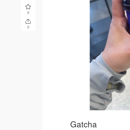
0
0
Gatcha