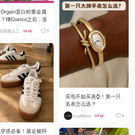
Orgain蛋白粉重金属
？继Costco之后，亚
逊也被告了！
5
新闻搬运工
15
买包不如买表⌚️！第一只
名表怎么选？
4
LuxMoon
12
秋穿搭必备！最近被阿