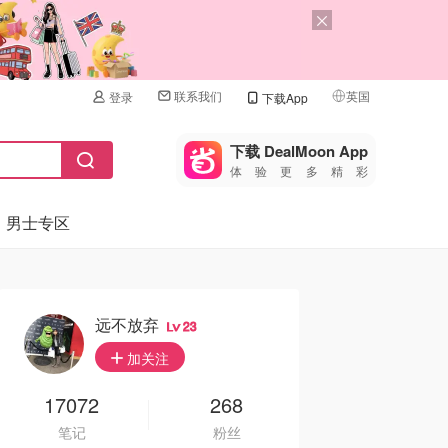
联系我们
英国
登录
下载App
🇺🇸
美国
下载 DealMoon App
体验更多精彩
🇨🇳
中国
男士专区
🇨🇦
加拿大
🇬🇧
英国
🇩🇪
德国
远不放弃
23
🇫🇷
加关注
法国
🇮🇹
17072
268
意大利
笔记
粉丝
🇦🇺
澳洲