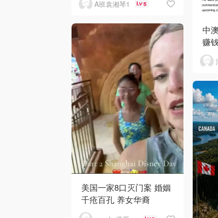
A班袁湘琴1
5
中澳
赚
美国一家8口灭门案 婚姻
千疮百孔 养女华裔