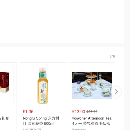
1/5
£1.36
£13.00
£14.4
£25.00
茶礼盒
Nongfu Spring 东方树
wowcher Afternoon Tea
Slim
叶 茉莉花茶 500ml
4人份 带气泡酒 升级版
375g*
UKCNSHOP
Wowcher
Boots