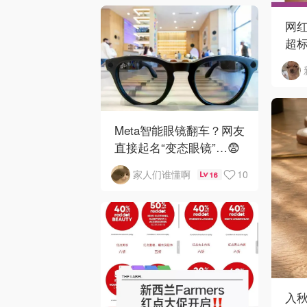
网红
超标
马
Meta智能眼镜翻车？网友
直接起名“变态眼镜”…😨
10
家人们谁懂啊
16
入