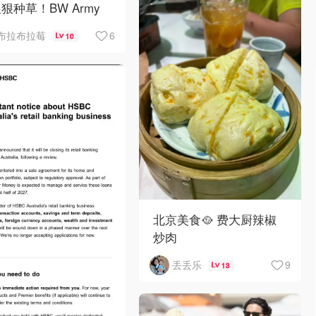
狠种草！BW Army
Sambae 值得拥有！
6
布拉布拉莓
10
北京美食🥘 费大厨辣椒
炒肉
9
丢丢乐
13