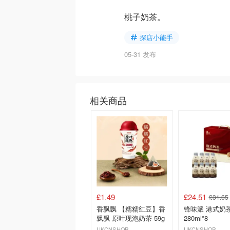
桃子奶茶。
探店小能手
05-31 发布
相关商品
£1.49
£24.51
£31.65
香飘飘 【糯糯红豆】香
锋味派 港式奶
飘飘 原叶现泡奶茶 59g
280ml*8
UKCNSHOP
UKCNSHOP