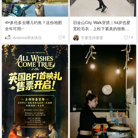
🐟多伦多去哪儿钓鱼？这份地图
旧金山City Walk穿搭｜54岁也爱
全年可用✅
宽松毛衣，上松下紧真的很救比
例
America周末快讯
不要坚持要爱
9
14