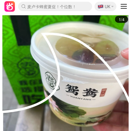
🇬🇧
Prada/Miu 4.8折！
UK
麦卢卡蜂蜜夏促！个位数！
啥？必胜客披萨5折！
2/4