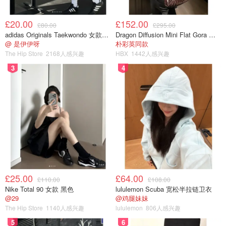
£20.00
£152.00
£80.00
£295.00
adidas Originals Taekwondo 女款黑色运动鞋
Dragon Diffusion Mini Flat Gora 深棕色手提包
@ 是伊伊呀
朴彩英同款
The Hip Store
2168人感兴趣
HBX
1442人感兴趣
3
4
£25.00
£64.00
£110.00
£108.00
Nike Total 90 女款 黑色
lululemon Scuba 宽松半拉链卫衣
@29
@鸡腿妹妹
The Hip Store
1140人感兴趣
lululemon
806人感兴趣
5
6