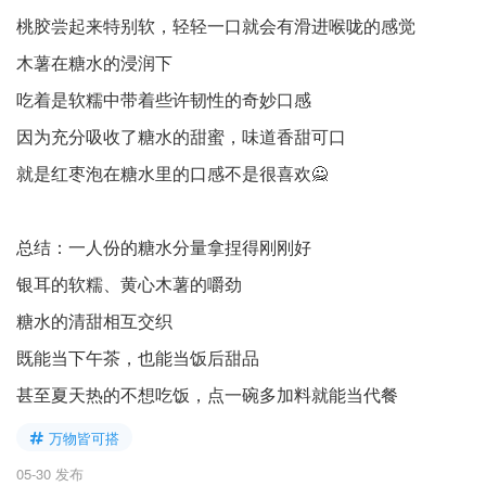
桃胶尝起来特别软，轻轻一口就会有滑进喉咙的感觉
木薯在糖水的浸润下
吃着是软糯中带着些许韧性的奇妙口感
因为充分吸收了糖水的甜蜜，味道香甜可口
就是红枣泡在糖水里的口感不是很喜欢🙅
总结：一人份的糖水分量拿捏得刚刚好
银耳的软糯、黄心木薯的嚼劲
糖水的清甜相互交织
既能当下午茶，也能当饭后甜品
甚至夏天热的不想吃饭，点一碗多加料就能当代餐
万物皆可搭
05-30 发布