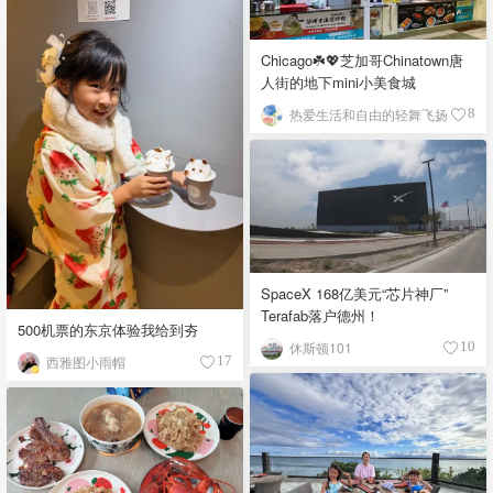
Chicago☘️💖芝加哥Chinatown唐
人街的地下mini小美食城
热爱生活和自由的轻舞飞扬
8
SpaceX 168亿美元“芯片神厂”
Terafab落户德州！
500机票的东京体验我给到夯
休斯顿101
10
西雅图小雨帽
17