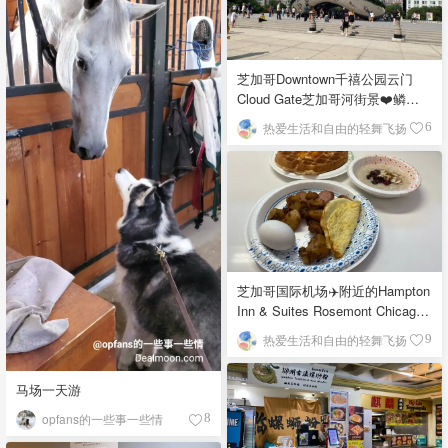
芝加哥Downtown千禧公园云门
Cloud Gate芝加哥河街景❤️鳞次
栉比的高楼
热爱生活和自由的轻舞飞扬
6
芝加哥国际机场✈️附近的Hampton
Inn & Suites Rosemont Chicago
O'Hare自助早餐
热爱生活和自由的轻舞飞扬
9
马场一天游
opfans的一些事一些情
8