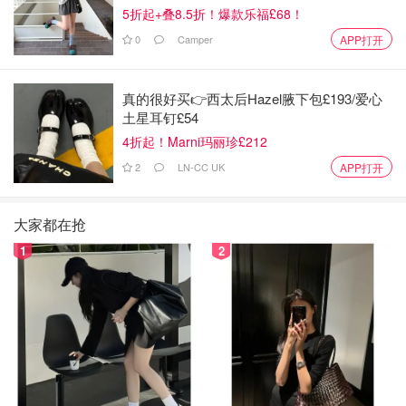
5折起+叠8.5折！爆款乐福£68！
0
Camper
APP打开
真的很好买👉西太后Hazel腋下包£193/爱心
土星耳钉£54
4折起！Marni玛丽珍£212
2
LN-CC UK
APP打开
大家都在抢
1
2