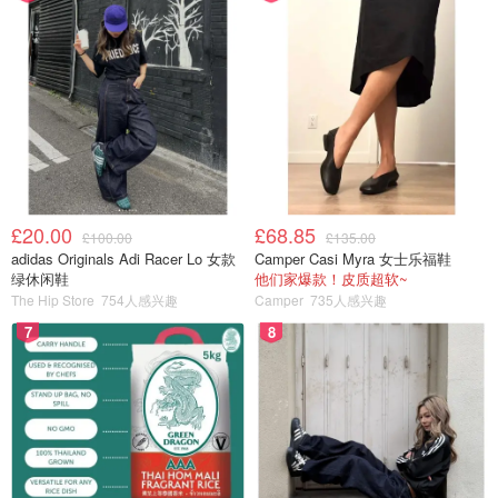
£20.00
£68.85
£100.00
£135.00
adidas Originals Adi Racer Lo 女款
Camper Casi Myra 女士乐福鞋
绿休闲鞋
他们家爆款！皮质超软~
The Hip Store
754人感兴趣
Camper
735人感兴趣
7
8