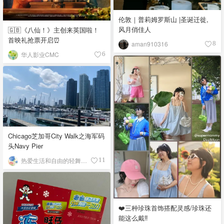
伦敦｜普莉姆罗斯山 |圣诞迁徙,
风月俏佳人
🇬🇧《八仙！》主创来英国啦！
首映礼抢票开启⏰
aman910316
8
华人影业CMC
6
Chicago芝加哥City Walk之海军码
头Navy Pier
热爱生活和自由的轻舞飞扬
11
❤️三种珍珠首饰搭配灵感/珍珠还
能这么戴‼️