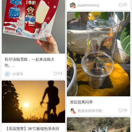
supermommy
25
旺仔冻痴雪糕，一起来冻痴大
吃。。
小濡马
14
渐近脱离闷养
底波拉的诗与歌
10
【高温预警】36℃极端热浪杀回