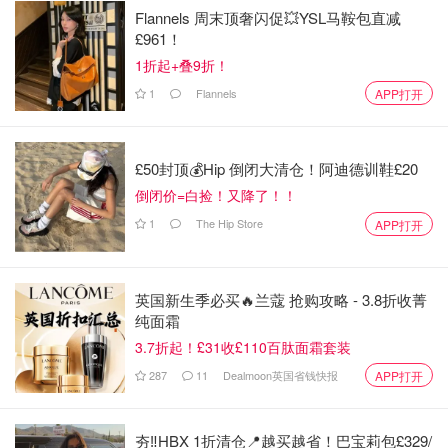
Flannels 周末顶奢闪促💥YSL马鞍包直减
£961！
1折起+叠9折！
1
Flannels
APP打开
£50封顶💰Hip 倒闭大清仓！阿迪德训鞋£20
倒闭价=白捡！又降了！！
1
The Hip Store
APP打开
英国新生季必买🔥兰蔻 抢购攻略 - 3.8折收菁
纯面霜
3.7折起！£31收£110百肽面霜套装
287
11
Dealmoon英国省钱快报
APP打开
夯‼️HBX 1折清仓📍越买越省！巴宝莉包£329/