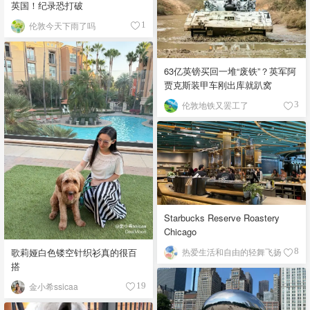
英国！纪录恐打破
伦敦今天下雨了吗
1
63亿英镑买回一堆“废铁”？英军阿
贾克斯装甲车刚出库就趴窝
伦敦地铁又罢工了
3
Starbucks Reserve Roastery
Chicago
歌莉娅白色镂空针织衫真的很百
热爱生活和自由的轻舞飞扬
8
搭
金小希ssicaa
19