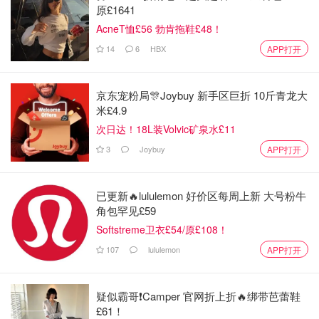
原£1641
AcneT恤£56 勃肯拖鞋£48！
14
6
HBX
APP打开
京东宠粉局🎊Joybuy 新手区巨折 10斤青龙大
米£4.9
次日达！18L装Volvic矿泉水£11
3
Joybuy
APP打开
已更新🔥lululemon 好价区每周上新 大号粉牛
角包罕见£59
Softstreme卫衣£54/原£108！
107
lululemon
APP打开
疑似霸哥❗️Camper 官网折上折🔥绑带芭蕾鞋
£61！