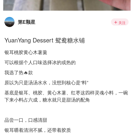
第E颗星
关注
YuanYang Dessert 鸳鸯糖水铺
银耳桃胶黄心木薯羹
可以根据个人口味选择冰的或热的
我选了热🔥款
原以为只是汤汤水水，没想到核心是“料”
基底是银耳、桃胶、黄心木薯、红枣这四样灵魂小料，一碗
下来小料占六成，糖水就只是甜汤的配角
品尝一口，口感清甜
银耳嚼着清润不腻，还带着胶质