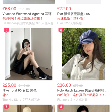
£68.00
£72.00
£170.00
Vivienne Westwood Agnatha 耳环
Dior 限量版眼影盘 365
4折啊啊！先点击激活链接！
火速抢断！蹲补货！
Dealmoon英国省钱快报
378人感兴趣
Dior
327人感兴趣
5
6
£25.00
£36.00
£110.00
£79.00
Nike Total 90 女款 黑色
Polo Ralph Lauren 男童长袖衬衫 Oxford
@29
20Y有货！这件真的衣柜必备！！@蜜子不爱吃
The Hip Store
277人感兴趣
Flannels
214人感兴趣
7
8