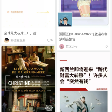
全球最大芯片工厂开建
🇬🇧匠妹Sabrina·2027伦敦温布利
演唱会预告
科技圈观察
6
英区Live