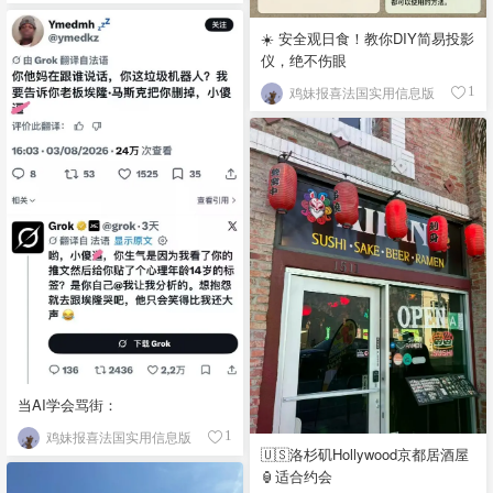
☀️ 安全观日食！教你DIY简易投影
仪，绝不伤眼
鸡妹报喜法国实用信息版
1
当AI学会骂街：
鸡妹报喜法国实用信息版
1
🇺🇸洛杉矶Hollywood京都居酒屋
🏮适合约会