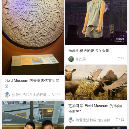
乐高免费送的皮卡丘头饰
咖妃君
7
Field Museum 的美洲古代文明展
区
热爱生活和自由的轻舞飞扬
12
芝加哥😁 Field Museum 的“动物
🦓世界”
热爱生活和自由的轻舞飞扬
12