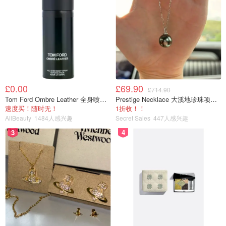
£0.00
£69.90
£714.90
Tom Ford Ombre Leather 全身喷雾 150ml
Prestige Necklace 大溪地珍珠项链 10-11mm
速度买！随时无！
1折收！！
AllBeauty
1484人感兴趣
Secret Sales
447人感兴趣
3
4