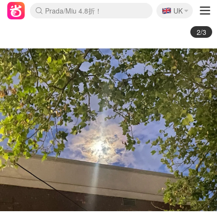
🇬🇧
Prada/Miu 4.8折！
UK
麦卢卡蜂蜜夏促！个位数！
啥？必胜客披萨5折！
3/3