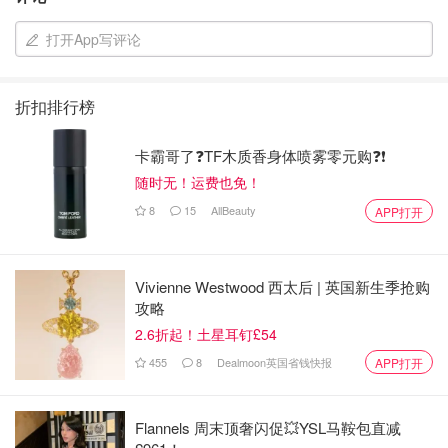
打开App写评论
折扣排行榜
卡霸哥了❓TF木质香身体喷雾零元购❓❗
随时无！运费也免！
8
15
AllBeauty
APP打开
Vivienne Westwood 西太后 | 英国新生季抢购
攻略
2.6折起！土星耳钉£54
455
8
Dealmoon英国省钱快报
APP打开
Flannels 周末顶奢闪促💥YSL马鞍包直减