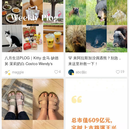
八月生活PLOG｜Kitty·盒马·缺德
🐻 来阿拉斯加没偶遇熊？别急，
舅·茉莉奶白·Costco·Wendy's
来这里补救一下！
maggie
abc個c
4
19