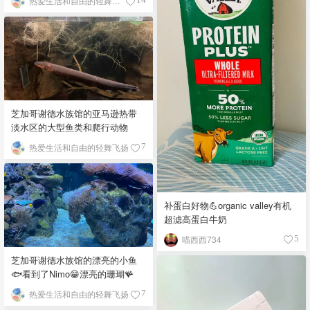
热爱生活和自由的轻舞飞扬
芝加哥谢德水族馆的亚马逊热带
淡水区的大型鱼类和爬行动物
热爱生活和自由的轻舞飞扬
7
补蛋白好物💪organic valley有机
超滤高蛋白牛奶
喵西西734
5
芝加哥谢德水族馆的漂亮的小鱼
🐟看到了Nimo😁漂亮的珊瑚🪸
热爱生活和自由的轻舞飞扬
7