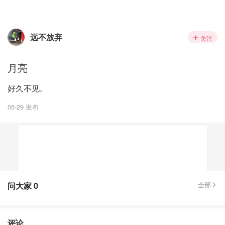
远不放弃
关注
月亮
好久不见。
05-29 发布
问大家
0
全部
评论