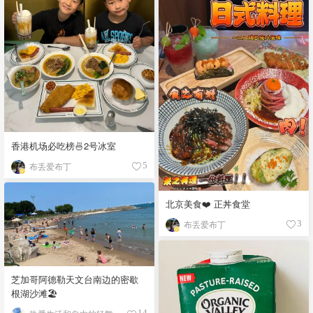
香港机场必吃榜🍜2号冰室
布丢爱布丁
5
北京美食❤️ 正丼食堂
布丢爱布丁
3
芝加哥阿德勒天文台南边的密歇
根湖沙滩🏖️
14