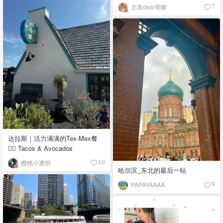
北美deal蜀黎
7
达拉斯｜活力满满的Tex-Mex餐
👉🏼 Tacos & Avocados
樱桃小透明
10
哈尔滨_东北的最后一站
PAPAYAAAA
9