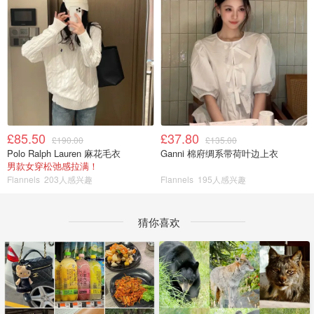
£85.50
£37.80
£190.00
£135.00
Polo Ralph Lauren 麻花毛衣
Ganni 棉府绸系带荷叶边上衣
男款女穿松弛感拉满！
Flannels
203人感兴趣
Flannels
195人感兴趣
猜你喜欢