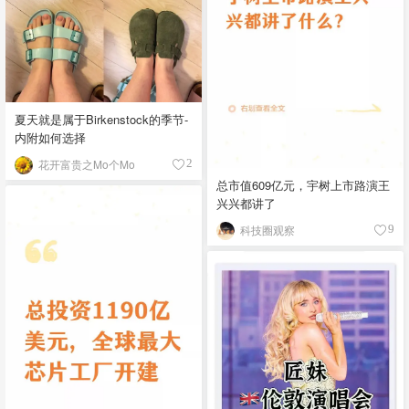
夏天就是属于Birkenstock的季节-
内附如何选择
花开富贵之Mo个Mo
2
总市值609亿元，宇树上市路演王
兴兴都讲了
科技圈观察
9