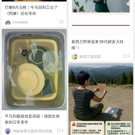
巴黎8月点映｜牛马回到工位了
《阿嬷》还在等你
CineAsia
新西兰即将迎来“跨代财富大转
移”！
新西兰发现君
1
平凡到极致就是高级！德国女画
家的日常美学
鸡妹报喜法国实用信息版
1