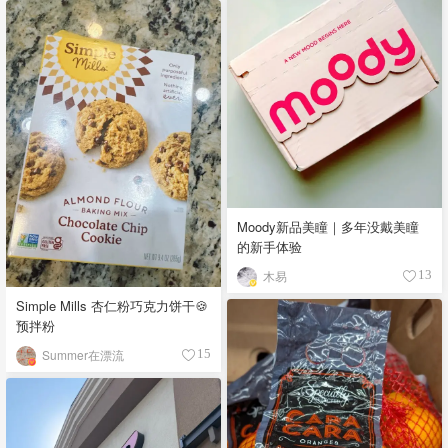
Moody新品美瞳｜多年没戴美瞳
的新手体验
木易
13
Simple Mills 杏仁粉巧克力饼干🍪
预拌粉
Summer在漂流
15