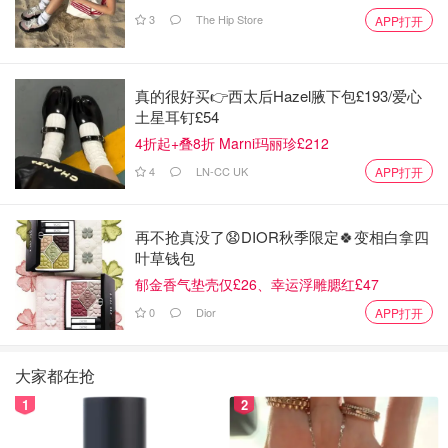
3
The Hip Store
APP打开
真的很好买👉西太后Hazel腋下包£193/爱心
土星耳钉£54
4折起+叠8折 Marni玛丽珍£212
4
LN-CC UK
APP打开
再不抢真没了😧DIOR秋季限定🍀变相白拿四
叶草钱包
郁金香气垫壳仅£26、幸运浮雕腮红£47
0
Dior
APP打开
大家都在抢
1
2