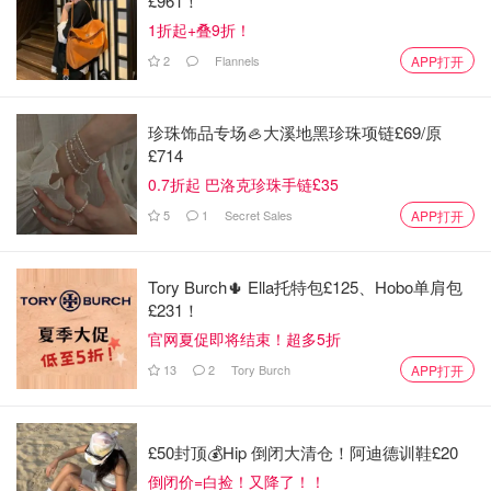
£961！
1折起+叠9折！
2
Flannels
APP打开
珍珠饰品专场🦪大溪地黑珍珠项链£69/原
£714
0.7折起 巴洛克珍珠手链£35
5
1
Secret Sales
APP打开
Tory Burch🌵 Ella托特包£125、Hobo单肩包
£231！
官网夏促即将结束！超多5折
13
2
Tory Burch
APP打开
£50封顶💰Hip 倒闭大清仓！阿迪德训鞋£20
倒闭价=白捡！又降了！！