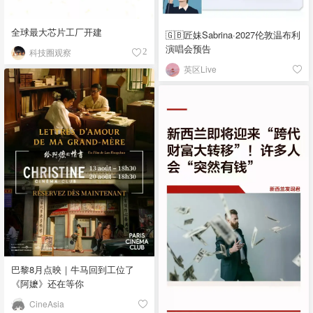
全球最大芯片工厂开建
🇬🇧匠妹Sabrina·2027伦敦温布利
演唱会预告
科技圈观察
2
英区Live
巴黎8月点映｜牛马回到工位了
《阿嬷》还在等你
CineAsia