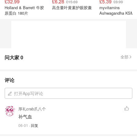
£32.99
£6.28
£5.39
£15.69
£8.99
Holland & Barrett 牛胶
高含量叶黄素护眼胶囊
myvitamins
原蛋白 180片
Ashwagandha KSM6
胶囊
问大家
0
全部
评论
打开App写评论
厚礼crab爪八个
补气血
06-01
· 回复