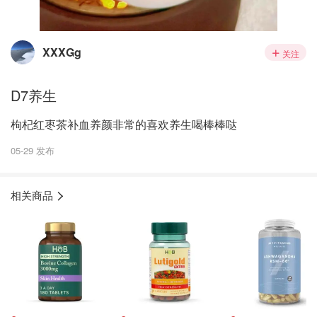
XXXGg
关注
D7养生
枸杞红枣茶补血养颜非常的喜欢养生喝棒棒哒
05-29 发布
相关商品