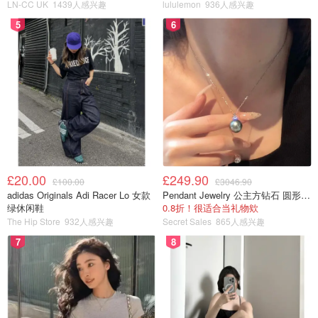
LN-CC UK
1439人感兴趣
lululemon
936人感兴趣
5
6
£20.00
£249.90
£100.00
£3046.90
adidas Originals Adi Racer Lo 女款
Pendant Jewelry 公主方钻石 圆形大溪地珍珠吊坠 11-12mm
绿休闲鞋
0.8折！很适合当礼物欸
The Hip Store
932人感兴趣
Secret Sales
865人感兴趣
7
8