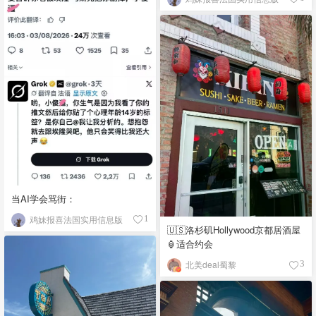
当AI学会骂街：
鸡妹报喜法国实用信息版
1
🇺🇸洛杉矶Hollywood京都居酒屋
🏮适合约会
北美deal蜀黎
3