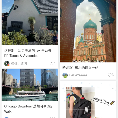
达拉斯｜活力满满的Tex-Mex餐
👉🏼 Tacos & Avocados
樱桃小透明
5
哈尔滨_东北的最后一站
PAPAYAAAA
3
Chicago Downtown芝加哥☘️City
Walk