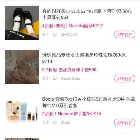
真的很好买👉西太后Hazel腋下包£193/爱心
土星耳钉£54
4折起+叠8折 Marni玛丽珍£212
4
LN-CC UK
APP打开
珍珠饰品专场🦪大溪地黑珍珠项链£69/原
£714
0.7折起 巴洛克珍珠手链£35
5
Secret Sales
APP打开
Boots 套装Top10🔥小棕瓶3正装礼盒£44 兰蔻
菁纯MD系列首折
2折起！Nursem护手霜3件£10
5
Boots
APP打开