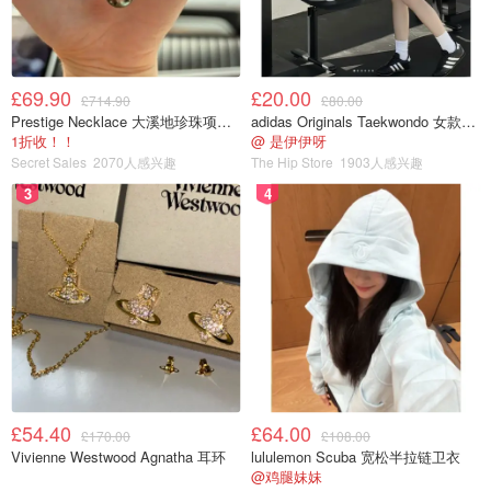
£69.90
£20.00
£714.90
£80.00
Prestige Necklace 大溪地珍珠项链 10-11mm
adidas Originals Taekwondo 女款黑色运动鞋
1折收！！
@ 是伊伊呀
Secret Sales
2070人感兴趣
The Hip Store
1903人感兴趣
3
4
£54.40
£64.00
£170.00
£108.00
Vivienne Westwood Agnatha 耳环
lululemon Scuba 宽松半拉链卫衣
@鸡腿妹妹