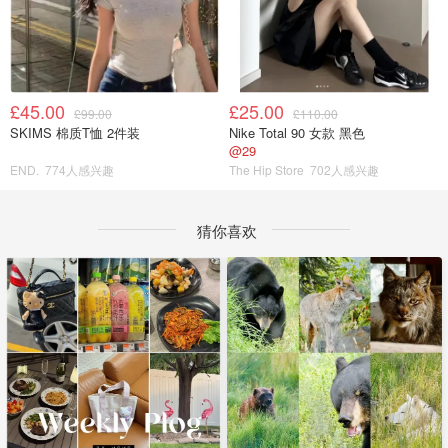
£45.00
£25.00
£99.00
£110.00
SKIMS 棉质T恤 2件装
Nike Total 90 女款 黑色
@29
END.
774人感兴趣
The Hip Store
702人感兴趣
猜你喜欢