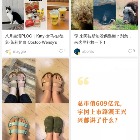
八月生活PLOG｜Kitty·盒马·缺德
🐻 来阿拉斯加没偶遇熊？别急，
舅·茉莉奶白·Costco·Wendy's
来这里补救一下！
maggie
abc個c
1
9