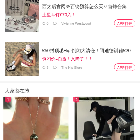
西太后官网💸百镑预算怎么买📿首饰合集
土星耳钉£70入！
0
Vivienne Westwood
APP打开
£50封顶💰Hip 倒闭大清仓！阿迪德训鞋£20
倒闭价=白捡！又降了！！
3
The Hip Store
APP打开
大家都在抢
1
2