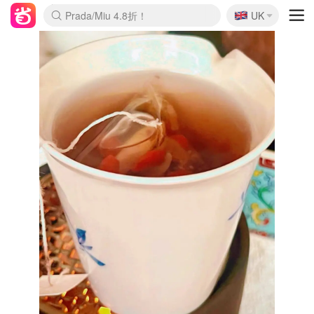
🇬🇧
Prada/Miu 4.8折！
UK
麦卢卡蜂蜜夏促！个位数！
啥？必胜客披萨5折！