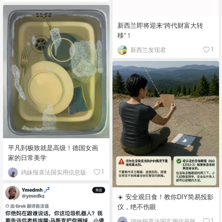
新西兰即将迎来“跨代财富大转
移”！
新西兰发现君
1
平凡到极致就是高级！德国女画
家的日常美学
鸡妹报喜法国实用信息版
1
☀️ 安全观日食！教你DIY简易投影
仪，绝不伤眼
鸡妹报喜法国实用信息版
1