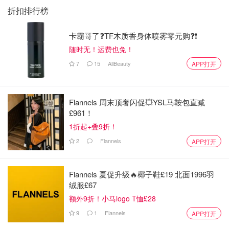
折扣排行榜
卡霸哥了❓TF木质香身体喷雾零元购❓❗
随时无！运费也免！
7
15
AllBeauty
APP打开
Flannels 周末顶奢闪促💥YSL马鞍包直减
£961！
1折起+叠9折！
2
Flannels
APP打开
Flannels 夏促升级🔥椰子鞋£19 北面1996羽
绒服£67
额外9折！小马logo T恤£28
9
1
Flannels
APP打开