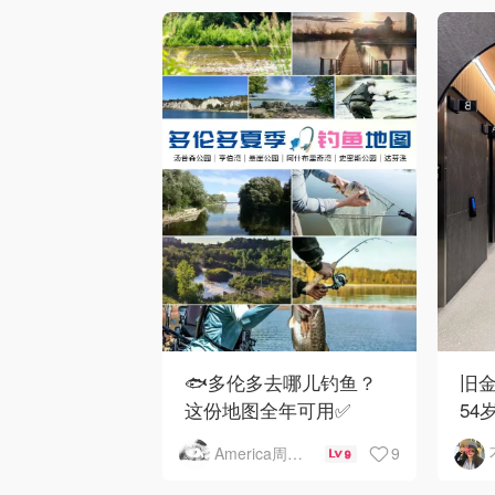
🐟多伦多去哪儿钓鱼？
旧金
这份地图全年可用✅
54
下
9
America周末快讯
9