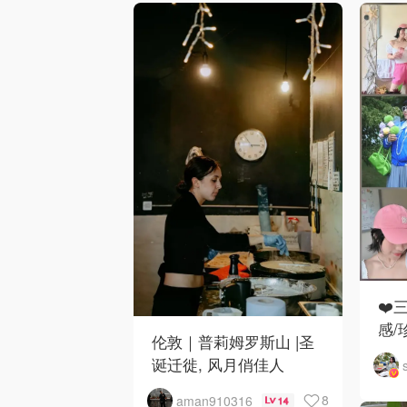
❤️
感/
伦敦｜普莉姆罗斯山 |圣
诞迁徙, 风月俏佳人
8
aman910316
14