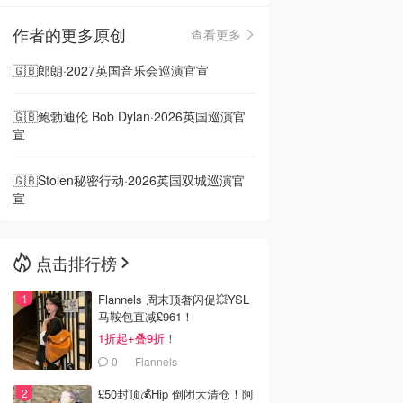
作者的更多原创
查看更多
🇳🇿
新西兰
🇬🇧郎朗·2027英国音乐会巡演官宣
🇬🇧鲍勃迪伦 Bob Dylan·2026英国巡演官
宣
🇬🇧Stolen秘密行动·2026英国双城巡演官
宣
点击排行榜
Flannels 周末顶奢闪促💥YSL
马鞍包直减£961！
1折起+叠9折！
0
Flannels
£50封顶💰Hip 倒闭大清仓！阿