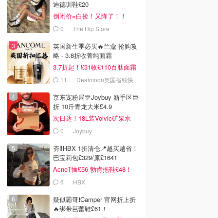
迪德训鞋£20
倒闭价=白捡！又降了！！
0
The Hip Store
英国新生季必买🔥兰蔻 抢购攻
略 - 3.8折收菁纯面霜
3.7折起！£31收£110百肽面霜
套装
11
Dealmoon英国省钱快
报
京东宠粉局🎊Joybuy 新手区巨
折 10斤青龙大米£4.9
次日达！18L装Volvic矿泉水
£11
0
Joybuy
夯‼️HBX 1折清仓📍越买越省！
巴宝莉包£329/原£1641
AcneT恤£56 勃肯拖鞋£48！
6
HBX
疑似霸哥❗️Camper 官网折上折
🔥绑带芭蕾鞋£61！