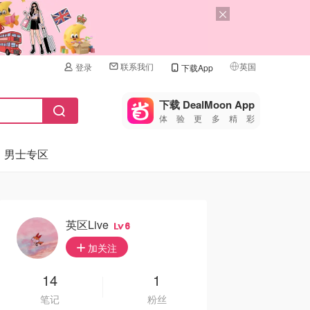
联系我们
英国
登录
下载App
🇺🇸
美国
下载 DealMoon App
体验更多精彩
🇨🇳
中国
男士专区
🇨🇦
加拿大
🇬🇧
英国
🇩🇪
德国
英区Live
6
🇫🇷
加关注
法国
🇮🇹
14
1
意大利
笔记
粉丝
🇦🇺
澳洲