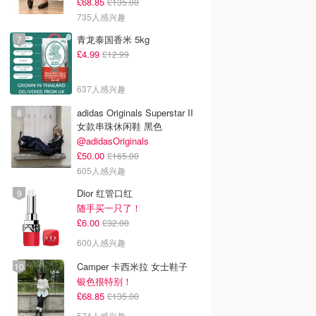
£68.85
£135.00
735人感兴趣
青龙泰国香米 5kg
£4.99
£12.99
637人感兴趣
adidas Originals Superstar II
女款串珠休闲鞋 黑色
@adidasOriginals
£50.00
£165.00
605人感兴趣
Dior 红管口红
随手买一只了！
£6.00
£32.00
600人感兴趣
Camper 卡西米拉 女士鞋子
银色很特别！
£68.85
£135.00
574人感兴趣