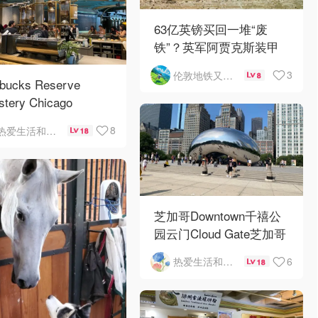
63亿英镑买回一堆“废
铁”？英军阿贾克斯装甲
车刚出库就趴窝
3
伦敦地铁又罢工了
8
rbucks Reserve
stery Chicago
8
热爱生活和自由的轻舞飞扬
18
芝加哥Downtown千禧公
园云门Cloud Gate芝加哥
河街景❤️鳞次栉比的高楼
6
热爱生活和自由的轻舞飞扬
18