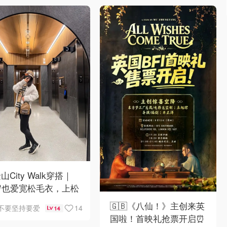
山City Walk穿搭｜
岁也爱宽松毛衣，上松
紧真的很救比例
🇬🇧《八仙！》主创来英
14
不要坚持要爱
14
国啦！首映礼抢票开启⏰