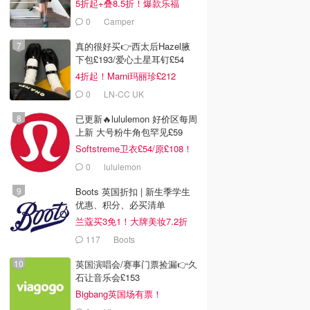
5折起+叠8.5折！爆款乐福
£68！
0
Camper
真的很好买👉西太后Hazel腋
下包£193/爱心土星耳钉£54
4折起！Marni玛丽珍£212
0
LN-CC UK
已更新🔥lululemon 好价区每周
上新 大号粉牛角包罕见£59
Softstreme卫衣£54/原£108！
0
lululemon
Boots 英国折扣 | 新生季学生
优惠、积分、必买清单
兰蔻买3免1！大牌美妆7.2折
117
Boots
英国演唱会/赛事门票捡漏👉久
石让音乐会£153
Bigbang英国场有票！