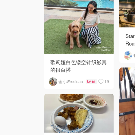
Sta
Roa
歌莉娅白色镂空针织衫真
的很百搭
19
金小希ssicaa
12