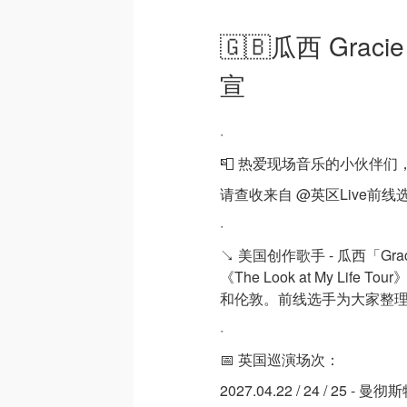
🇬🇧瓜西 Grac
宣
·
📮 热爱现场音乐的小伙伴们
请查收来自 @英区Live前
·
↘️ 美国创作歌手 - 瓜西「Gra
《The Look at My L
和伦敦。前线选手为大家整
·
📅 英国巡演场次：
2027.04.22 / 24 / 25 - 曼彻斯