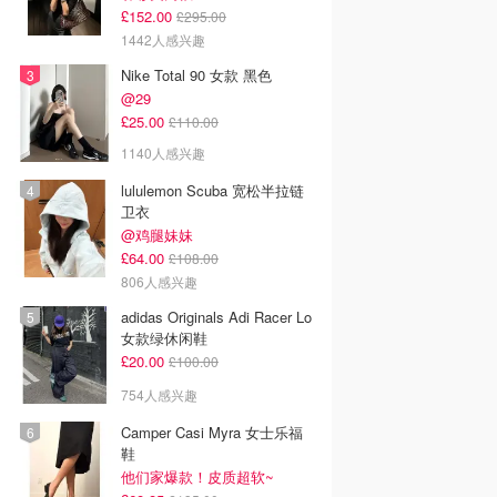
£152.00
£295.00
1442人感兴趣
Nike Total 90 女款 黑色
@29
£25.00
£110.00
1140人感兴趣
lululemon Scuba 宽松半拉链
卫衣
@鸡腿妹妹
£64.00
£108.00
806人感兴趣
adidas Originals Adi Racer Lo
女款绿休闲鞋
£20.00
£100.00
754人感兴趣
Camper Casi Myra 女士乐福
鞋
他们家爆款！皮质超软~