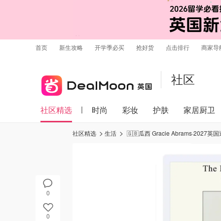
首页
新生攻略
开学季必买
抢好货
点击排行
商家导
社区
社区精选
时尚
彩妆
护肤
家居厨卫
社区精选
生活
🇬🇧瓜西 Gracie Abrams·2027
0
0