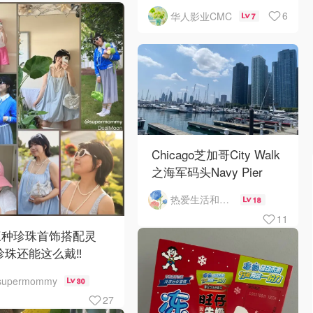
6
华人影业CMC
7
Chicago芝加哥City Walk
之海军码头Navy Pier
热爱生活和自由的轻舞飞扬
18
11
三种珍珠首饰搭配灵
珍珠还能这么戴‼️
supermommy
30
27