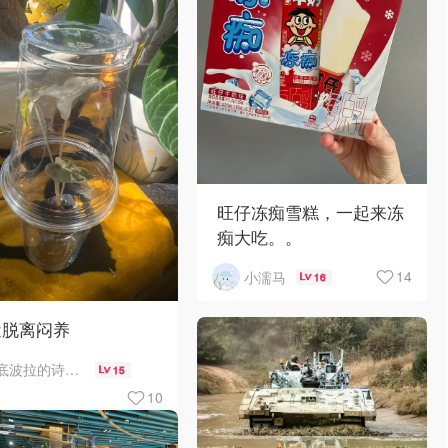
旺仔冻痴雪糕，一起来冻
痴大吃。。
14
小濡马
16
近脱离闷养
底波拉的诗与歌
15
10