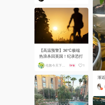
【高温预警】36℃极端
热浪杀回英国！纪录恐打
破
1
伦敦今天下雨了吗
8
渐