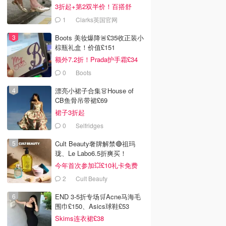
3折起+第2双半价！百搭舒
服！
1
Clarks英国官网
Boots 美妆爆降🚨£35收正装小
棕瓶礼盒！价值£151
额外7.2折！Prada护手霜£34
0
Boots
漂亮小裙子合集👗House of
CB鱼骨吊带裙£69
裙子3折起
0
Selfridges
Cult Beauty奢牌解禁🔴祖玛
珑、Le Labo6.5折爽买！
今年首次参加💥£10礼卡免费
拿
2
Cult Beauty
END 3-5折专场🛒Acne马海毛
围巾£150、Asics球鞋£53
Skims连衣裙£38