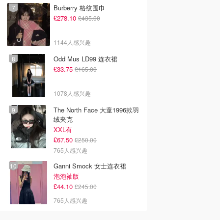
Burberry 格纹围巾
£278.10
£435.00
1144人感兴趣
Odd Mus LD99 连衣裙
£33.75
£165.00
1078人感兴趣
The North Face 大童1996款羽
绒夹克
XXL有
£67.50
£250.00
765人感兴趣
Ganni Smock 女士连衣裙
泡泡袖版
£44.10
£245.00
765人感兴趣