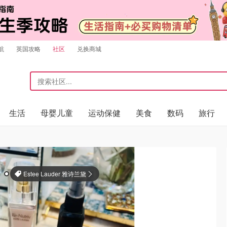
航
英国攻略
社区
兑换商城
生活
母婴儿童
运动保健
美食
数码
旅行
Estee Lauder 雅诗兰黛