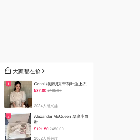
大家都在抢
Ganni 棉府绸系带荷叶边上衣
£37.80
£135.00
2084人感兴趣
Alexander McQueen 厚底小白
6
£65.00
£32.00
£18.17
£65.00
鞋
 YOUNG so
OLIVE YOUNG HERA
Tarte Maneater 粉底刷
£121.50
£450.00
al 定妆喷雾 100ml
反射光泽粉底液 8色号
面部彩妆
2062人感兴趣
oung
Olive Young
tarte