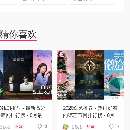
去购买
去购买
猜你喜欢
26韩剧推荐 - 最新高分
2026综艺推荐 - 热门好看
韩剧排行榜 - 8月最
的综艺节目排行榜 - 8月
：丁海寅《我的荒糖恋
最新:《​​伦敦合伙人》回
18
18
省钱君
省钱君
21
21
》上线❣️
归啦