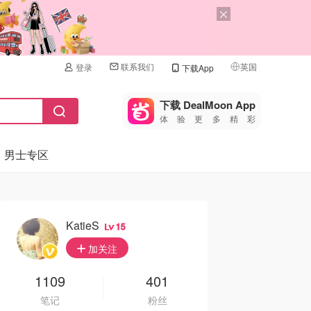
联系我们
英国
登录
下载App
🇺🇸
美国
下载 DealMoon App
体验更多精彩
🇨🇳
中国
男士专区
🇨🇦
加拿大
🇬🇧
英国
🇩🇪
德国
KatieS
15
🇫🇷
加关注
法国
🇮🇹
1109
401
意大利
笔记
粉丝
🇦🇺
澳洲