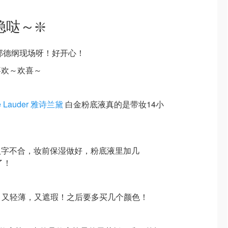
哒～❇️
郭德纲现场呀！好开心！
喜欢～欢喜～
e Lauder 雅诗兰黛
白金粉底液真的是带妆14小
！
八字不合，妆前保湿做好，粉底液里加几
了！
，又轻薄，又遮瑕！之后要多买几个颜色！