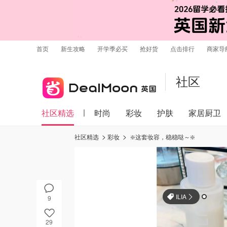
首页
新生攻略
开学季必买
抢好货
点击排行
商家导
社区
社区精选
时尚
彩妆
护肤
家居厨卫
社区精选
彩妆
❇️这套妆容，稳稳哒～❇️
ILIA
9
29