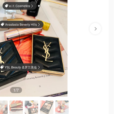
e.l.f. Cosmetics
Anastasia Beverly Hills
YSL Beauty 圣罗兰美妆
1
/7