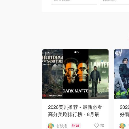
去购买
去购买
2026美剧推荐 - 最新必看
20
高分美剧排行榜 - 8月最
好看
新: 《​​足球教练 》第四季
新
20
省钱君
21
回归！
爱 