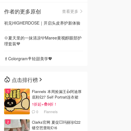
作者的更多原创
查看更多
🇳🇿
新西兰
初见HIGHERDOSE｜开启头皮养护新体验
💠夏天里的一抹清凉🩵Maree黄视醇眼部护
理套装💙
💄Colorgram🍭轻甜美学💖
点击排行榜
Flannels 本周捡漏王👍阿迪厚
底鞋£27 Self Portrait连衣裙
£63
1折起+叠9折！
0
Flannels
Clarks官网 夏促💥玛丽珍£22
镂空芭蕾鞋£16