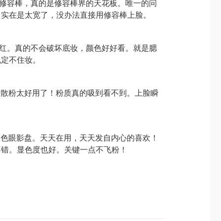
修容棒，真的是修容棒界的天花板。唯一的问
，实在是太宽了，没办法直接用修容棒上脸。
红。真的不会破坏底妆，颜色好好看。就是腮
也定不住妆。
散粉太好用了！粉质真的吸到看不到。上脸瞬
色眼影盘。天天在用，天天发自内心的喜欢！
不错。显色度也好。关键一点不飞粉！