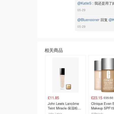
@KatieS
:
我还是用了
05-29
@Bluenooner
回复
@K
05-29
相关商品
£11.85
£23.15
£35.50
John Lewis Lancôme
Clinique Even B
Teint Miracle 保湿粉底
Makeup SPF
液
30ml
John Lewis
AllBeauty