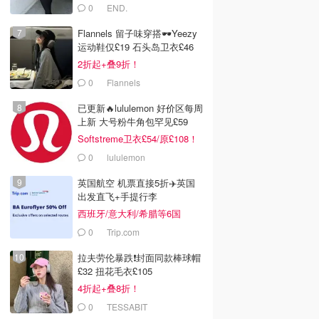
0
END.
Flannels 留子味穿搭🕶️Yeezy
运动鞋仅£19 石头岛卫衣£46
2折起+叠9折！
0
Flannels
已更新🔥lululemon 好价区每周
上新 大号粉牛角包罕见£59
Softstreme卫衣£54/原£108！
0
lululemon
英国航空 机票直接5折✈️英国
出发直飞+手提行李
西班牙/意大利/希腊等6国
0
Trip.com
拉夫劳伦暴跌❗️封面同款棒球帽
£32 扭花毛衣£105
4折起+叠8折！
0
TESSABIT