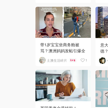
带1岁宝宝坐商务舱被
意大
骂？澳洲妈妈发帖引爆全
德
网争议
业与
1
土澳生活碎片
6
英国养老金退钱啦！