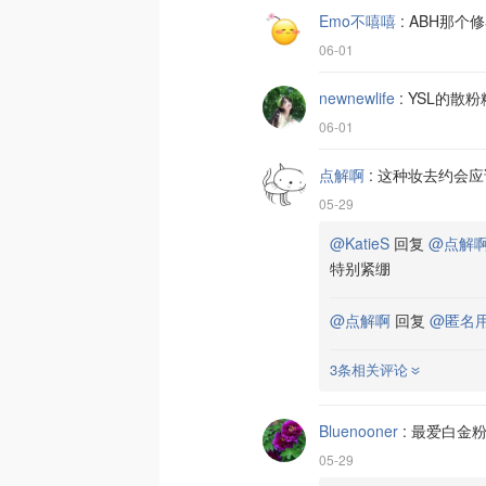
Emo不嘻嘻
:
ABH那个
06-01
newnewlife
:
YSL的散
06-01
点解啊
:
这种妆去约会应
05-29
@KatieS
回复
@点解
特别紧绷
@点解啊
回复
@匿名
3条相关评论
Bluenooner
:
最爱白金
05-29