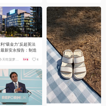
利“吸金力”反超英法
？最新安永报告：制造
AI成投资新宠！
4
今天吃菠萝披萨了吗
9