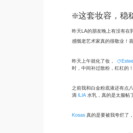
❇️这套妆容，稳稳
昨天LA的朋友晚上有没有在
感慨老艺术家真的很敬业！
昨天上午就化了妆，
Este
时，中间补过散粉，杠杠的
之前我和白金粉底液还有点
滴
ILIA
水乳，真的是太服帖
Kosas
真的是要被我夸烂了