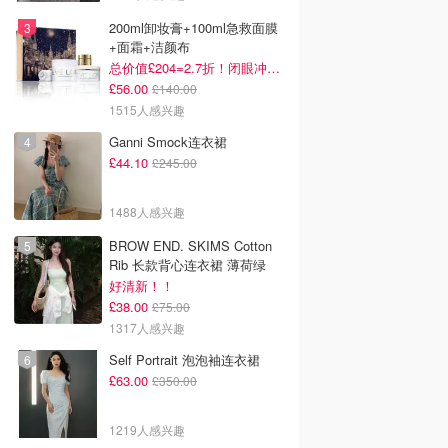
去购买
去购买
去购买
200ml卸妆膏+100ml急救面膜
+面霜+洁颜布
总价值£204=2.7折！闭眼冲这套！
£56.00
£140.00
1515人感兴趣
Ganni Smock连衣裙
£44.10
£245.00
1488人感兴趣
BROW END. SKIMS Cotton
Rib 长款背心连衣裙 薄荷绿
好清新！！
£38.00
£75.00
1317人感兴趣
Self Portrait 泡泡袖连衣裙
£63.00
£350.00
1219人感兴趣