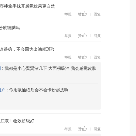
修容棒拿手抹开感觉效果更自然
举报
赞
回复
|
|
粉粉质细腻吗
举报
赞
回复
|
|
该很稳，不会因为出油就斑驳
举报
赞
回复
|
|
啊
:
我都是小心翼翼沾几下 大面积吸油 我会感觉皮肤
用户
:
你用吸油纸后会不会卡粉起皮啊
粉底液！妆效超级好
举报
赞
回复
|
|