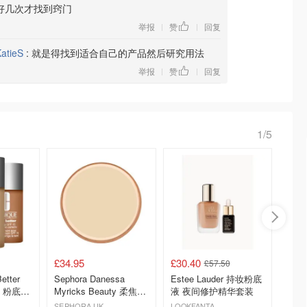
好几次才找到窍门
举报
赞
回复
|
|
atieS
:
就是得找到适合自己的产品然后研究用法
举报
赞
回复
|
|
1/5
£34.95
£30.40
£16.3
£57.50
etter
Sephora Danessa
Estee Lauder 持妆粉底
OLIVE
15 粉底液
Myricks Beauty 柔焦美
液 夜间修护精华套装
natur
肤膏 18g
SEPHORA UK
LOOKFANTASTIC.COM
Olive Y