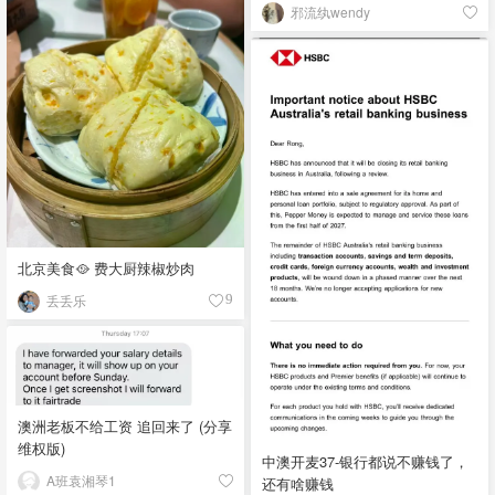
邪流纨wendy
北京美食🥘 费大厨辣椒炒肉
丢丢乐
9
澳洲老板不给工资 追回来了 (分享
维权版)
中澳开麦37-银行都说不赚钱了，
A班袁湘琴1
还有啥赚钱