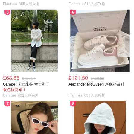
Flannels
855人感兴趣
Flannels
810人感兴趣
5
6
£68.85
£121.50
£135.00
£450.00
Camper 卡西米拉 女士鞋子
Alexander McQueen 厚底小白鞋
银色很特别！
Camper
632人感兴趣
Flannels
630人感兴趣
7
8