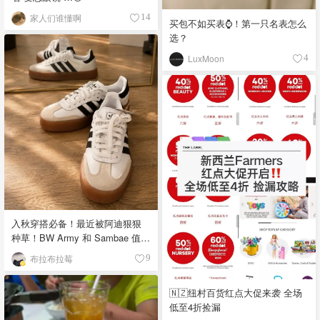
家人们谁懂啊
14
买包不如买表⌚️！第一只名表怎么
选？
LuxMoon
4
入秋穿搭必备！最近被阿迪狠狠
种草！BW Army 和 Sambae 值得
拥有！
布拉布拉莓
9
🇳🇿纽村百货红点大促来袭 全场
低至4折捡漏