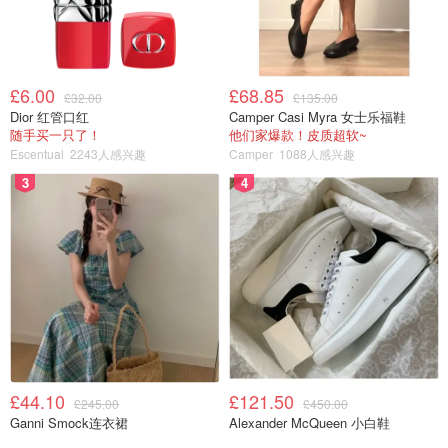
£6.00
£68.85
£32.00
£135.00
Dior 红管口红
Camper Casi Myra 女士乐福鞋
随手买一只了！
他们家爆款！皮质超软~
Escentual
2243人感兴趣
Camper
1088人感兴趣
3
4
£44.10
£121.50
£245.00
£450.00
Ganni Smock连衣裙
Alexander McQueen 小白鞋