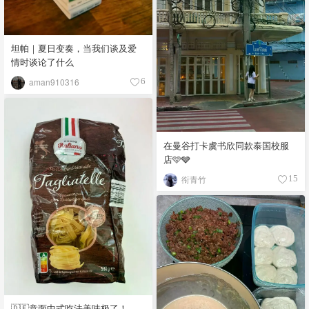
坦帕｜夏日变奏，当我们谈及爱
情时谈论了什么
aman910316
6
在曼谷打卡虞书欣同款泰国校服
店🩵🩶
衔青竹
15
🇩🇪意面中式吃法美味极了！