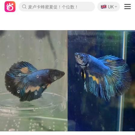
🇬🇧
Prada/Miu 4.8折！
UK
麦卢卡蜂蜜夏促！个位数！
啥？必胜客披萨5折！