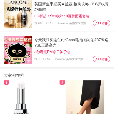
英国新生季必买🔥兰蔻 抢购攻略 - 3.8折收菁
纯面霜
3.7折起！£31收£110百肽面霜套装
287
11
Dealmoon英国省钱快报
APP打开
今天我只买这仨👉Ganni泡泡袖衬衫£37🎁送
YSL正装高光!
3秒看完DM今日神价㊙️
3
15
Dealmoon英国省钱快报
APP打开
大家都在抢
1
2