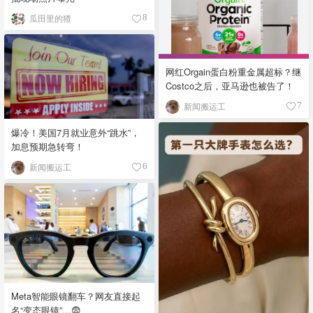
瓜田里的猹
8
网红Orgain蛋白粉重金属超标？继
Costco之后，亚马逊也被告了！
新闻搬运工
7
爆冷！美国7月就业意外“跳水”，
加息预期急转弯！
新闻搬运工
6
Meta智能眼镜翻车？网友直接起
名“变态眼镜”…😨