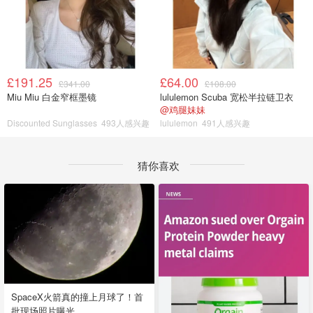
£191.25
£64.00
£341.00
£108.00
Miu Miu 白金窄框墨镜
lululemon Scuba 宽松半拉链卫衣
@鸡腿妹妹
Discounted Sunglasses
493人感兴趣
lululemon
491人感兴趣
猜你喜欢
SpaceX火箭真的撞上月球了！首
批现场照片曝光