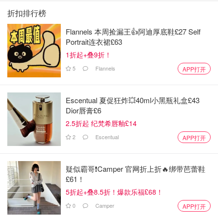
折扣排行榜
Flannels 本周捡漏王👍阿迪厚底鞋£27 Self
Portrait连衣裙£63
1折起+叠9折！
5
Flannels
APP打开
Escentual 夏促狂炸💥40ml小黑瓶礼盒£43
Dior唇膏£6
2.5折起 纪梵希唇釉£14
2
Escentual
APP打开
疑似霸哥❗️Camper 官网折上折🔥绑带芭蕾鞋
£61！
5折起+叠8.5折！爆款乐福£68！
0
Camper
APP打开