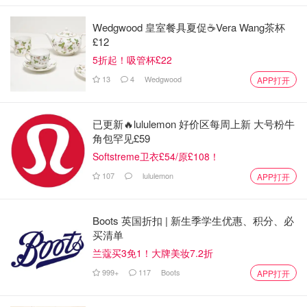
Wedgwood 皇室餐具夏促☕️Vera Wang茶杯
£12
5折起！吸管杯£22
13
4
Wedgwood
APP打开
已更新🔥lululemon 好价区每周上新 大号粉牛
角包罕见£59
Softstreme卫衣£54/原£108！
107
lululemon
APP打开
Boots 英国折扣 | 新生季学生优惠、积分、必
买清单
兰蔻买3免1！大牌美妆7.2折
999+
117
Boots
APP打开