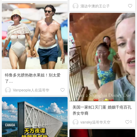
溜达中澳的王公子
特鲁多光膀热吻水果姐！别太爱
了…
Vanpeople人在温哥华
美国一家8口灭门案 婚姻千疮百孔
养女华裔
vansky温哥华天空
1