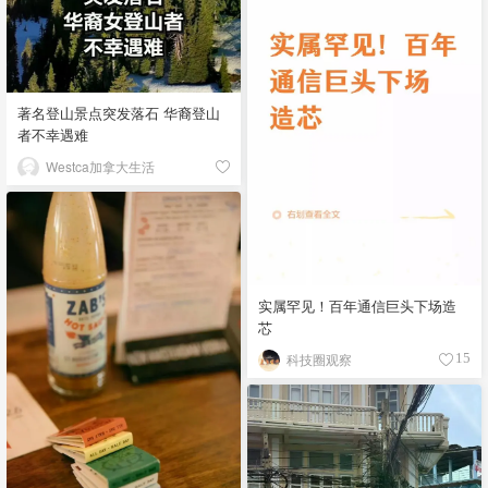
著名登山景点突发落石 华裔登山
者不幸遇难
Westca加拿大生活
实属罕见！百年通信巨头下场造
芯
科技圈观察
15