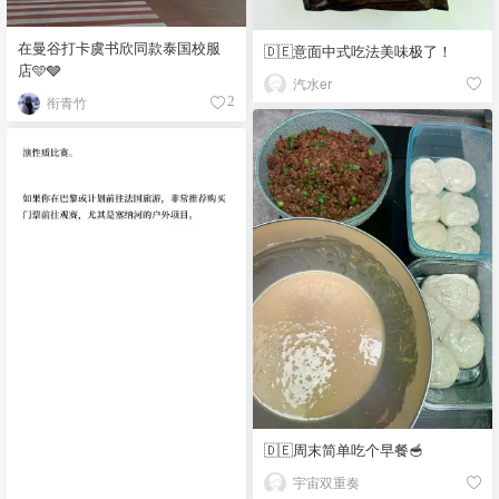
在曼谷打卡虞书欣同款泰国校服
🇩🇪意面中式吃法美味极了！
店🩵🩶
汽水er
衔青竹
2
🇩🇪周末简单吃个早餐🥣
宇宙双重奏