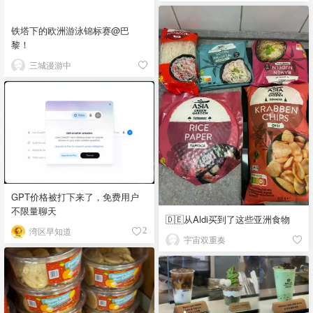
铁塔下的欧洲游泳锦标赛@巴
黎！
三城漫游中
GPT价格被打下来了，免费用户
不限量聊天
🇩🇪从Aldi买到了这些亚洲食物
湾区早知道
2
宇宙双重奏