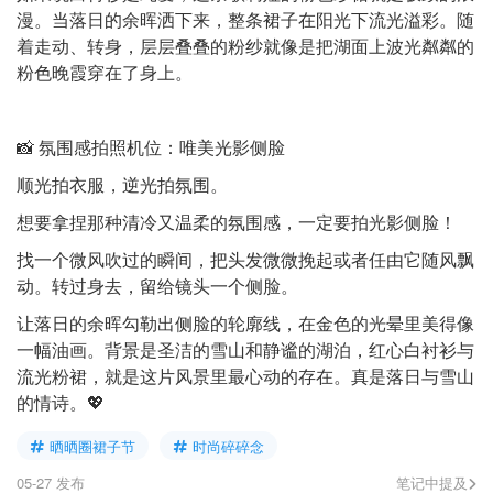
漫。当落日的余晖洒下来，整条裙子在阳光下流光溢彩。随
着走动、转身，层层叠叠的粉纱就像是把湖面上波光粼粼的
粉色晚霞穿在了身上。
📸 氛围感拍照机位：唯美光影侧脸
顺光拍衣服，逆光拍氛围。
想要拿捏那种清冷又温柔的氛围感，一定要拍光影侧脸！
找一个微风吹过的瞬间，把头发微微挽起或者任由它随风飘
动。转过身去，留给镜头一个侧脸。
让落日的余晖勾勒出侧脸的轮廓线，在金色的光晕里美得像
一幅油画。背景是圣洁的雪山和静谧的湖泊，红心白衬衫与
流光粉裙，就是这片风景里最心动的存在。真是落日与雪山
的情诗。💖
晒晒圈裙子节
时尚碎碎念
05-27 发布
笔记中提及