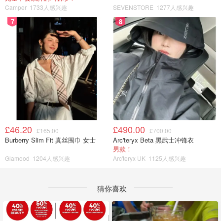
Camper
1733人感兴趣
SEVENSTORE
1277人感兴趣
7
8
£46.20
£490.00
£165.00
£700.00
Burberry Slim Fit 真丝围巾 女士
Arc'teryx Beta 黑武士冲锋衣
男款！
Glamood
1204人感兴趣
Arc'teryx UK
1125人感兴趣
猜你喜欢