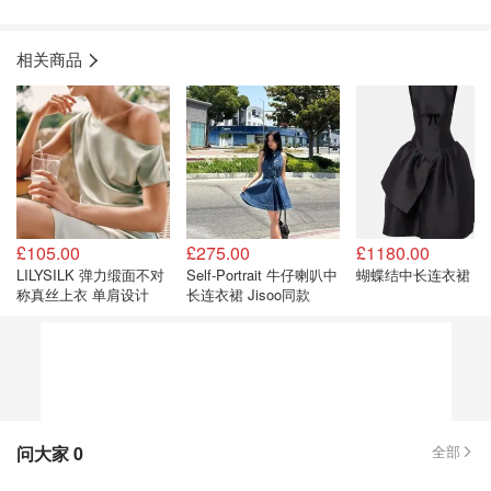
相关商品
£105.00
£275.00
£1180.00
LILYSILK 弹力缎面不对
Self-Portrait 牛仔喇叭中
蝴蝶结中长连衣裙 黑
称真丝上衣 单肩设计
长连衣裙 Jisoo同款
问大家
0
全部