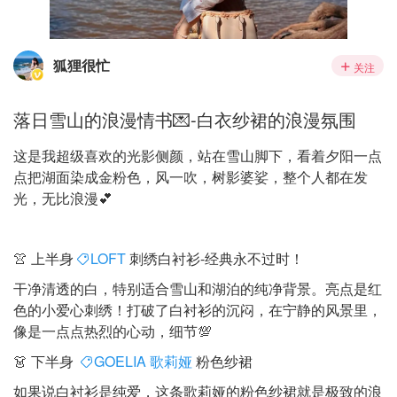
狐狸很忙
关注
落日雪山的浪漫情书💌-白衣纱裙的浪漫氛围
这是我超级喜欢的光影侧颜，站在雪山脚下，看着夕阳一点
点把湖面染成金粉色，风一吹，树影婆娑，整个人都在发
光，无比浪漫💕
👚 上半身
LOFT
刺绣白衬衫-经典永不过时！
干净清透的白，特别适合雪山和湖泊的纯净背景。亮点是红
色的小爱心刺绣！打破了白衬衫的沉闷，在宁静的风景里，
像是一点点热烈的心动，细节💯
👗 下半身
GOELIA 歌莉娅
粉色纱裙
如果说白衬衫是纯爱，这条歌莉娅的粉色纱裙就是极致的浪