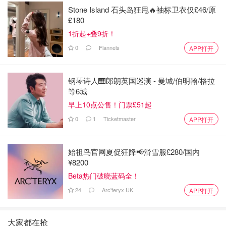
Stone Island 石头岛狂甩🔥袖标卫衣仅£46/原
£180
1折起+叠9折！
0
Flannels
APP打开
钢琴诗人🎹郎朗英国巡演 - 曼城/伯明翰/格拉
等6城
早上10点公售！门票£51起
0
1
Ticketmaster
APP打开
始祖鸟官网夏促狂降📢滑雪服£280/国内
¥8200
Beta热门破晓蓝码全！
24
Arc'teryx UK
APP打开
大家都在抢