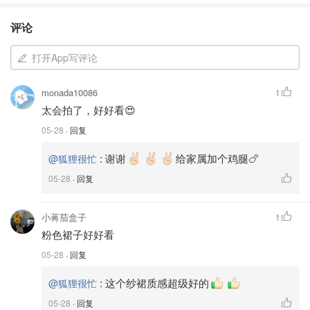
评论
打开App写评论
monada10086
1
太会拍了，好好看😍
05-28
· 回复
:
谢谢
给家属加个鸡腿🍗
@狐狸很忙
05-28
· 回复
小蒋茄盒子
1
粉色裙子好好看
05-28
· 回复
:
这个纱裙质感超级好的
@狐狸很忙
05-28
· 回复