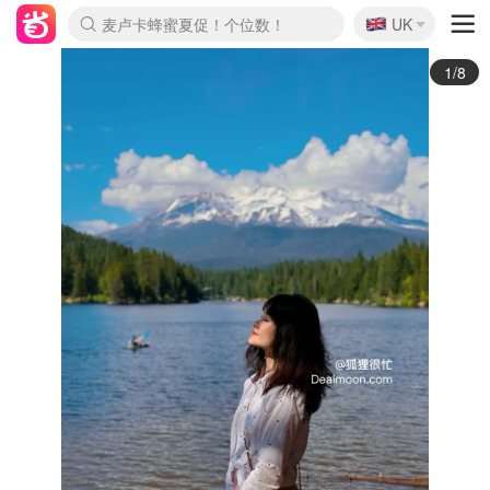
🇬🇧
Prada/Miu 4.8折！
UK
麦卢卡蜂蜜夏促！个位数！
啥？必胜客披萨5折！
2/8