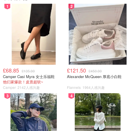
1
2
£68.85
£121.50
£135.00
£450.00
Camper Casi Myra 女士乐福鞋
Alexander McQueen 厚底小白鞋
他们家爆款！皮质超软~
Camper
2142人感兴趣
Flannels
1964人感兴趣
3
4