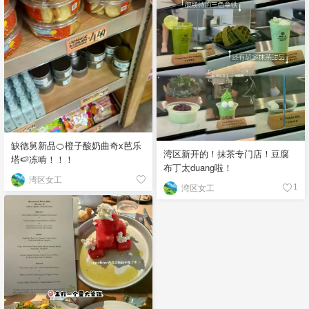
缺德舅新品🍊橙子酸奶曲奇x芭乐
湾区新开的！抹茶专门店！豆腐
塔🍉冻啃！！！
布丁太duang啦！
湾区女工
湾区女工
1