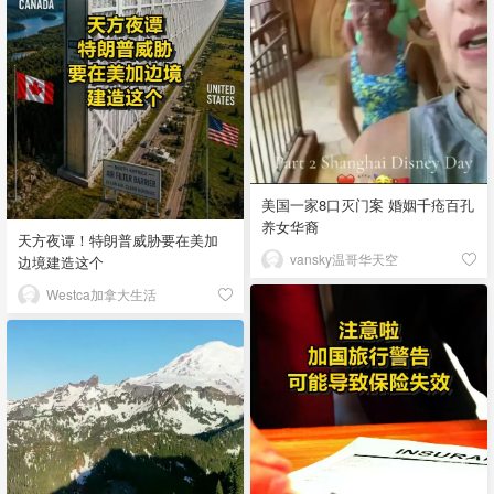
美国一家8口灭门案 婚姻千疮百孔
养女华裔
天方夜谭！特朗普威胁要在美加
vansky温哥华天空
边境建造这个
Westca加拿大生活