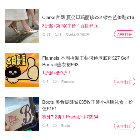
Clarks官网 夏促💥玛丽珍£22 镂空芭蕾鞋£16
3折起+第2双半价！百搭舒服！
31
1
Clarks英国官网
APP打开
Flannels 本周捡漏王👍阿迪厚底鞋£27 Self
Portrait连衣裙£63
1折起+叠9折！
3
Flannels
APP打开
Boots 美妆爆降🚨£35收正装小棕瓶礼盒！价
值£151
额外7.2折！Prada护手霜£34
3
Boots
APP打开