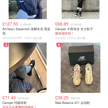
£127.50
£68.85
£180.00
£135.00
Arc'teryx Squamish 连帽夹克 黑蓝
Camper 卡西米拉 女士鞋子
色
银色很特别！
SEVENSTORE
1945人感兴趣
Camper
1934人感兴趣
5
6
£71.40
£38.25
£120.00
£90.00
Camper 玛丽珍鞋
New Balance 471 运动鞋
完全不会累脚的玛丽珍！