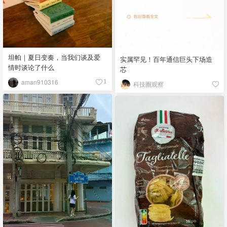
坦帕｜夏日变奏，当我们谈及爱
实属罕见！百年通信巨头下场造
情时谈论了什么
芯
aman910316
1
科技圈观察