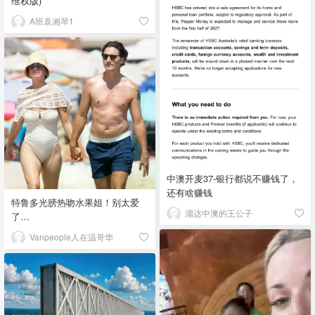
维权版)
A班袁湘琴1
中澳开麦37-银行都说不赚钱了，
还有啥赚钱
特鲁多光膀热吻水果姐！别太爱
溜达中澳的王公子
了…
Vanpeople人在温哥华