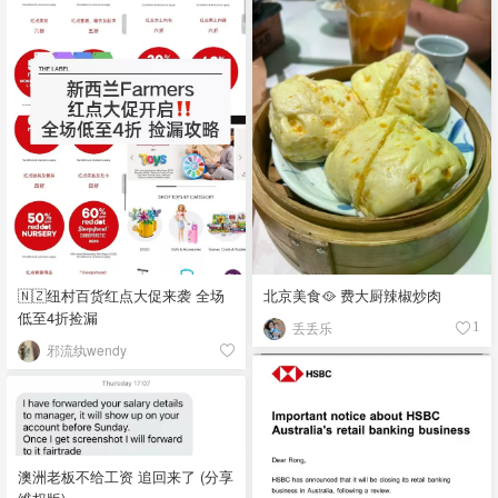
🇳🇿纽村百货红点大促来袭 全场
北京美食🥘 费大厨辣椒炒肉
低至4折捡漏
丢丢乐
1
邪流纨wendy
澳洲老板不给工资 追回来了 (分享