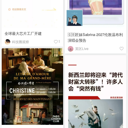
全球最大芯片工厂开建
🇬🇧匠妹Sabrina·2027伦敦温布利
演唱会预告
科技圈观察
1
英区Live