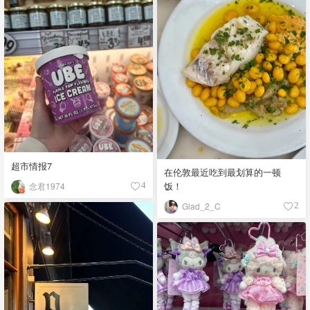
超市情报7
在伦敦最近吃到最划算的一顿
饭！
念君1974
4
Glad_2_C
2