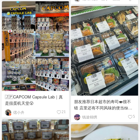
🇯🇵CAPCOM Capsule Lab｜真
朋友推荐日本超市的寿司🍣很不
是扭蛋机天堂😮
错 店里还有不同风味的便当🍱，
偲小卉
21
饭团🍙 品种真多，价格又实惠，
钱途锦绣
5
都看馋了