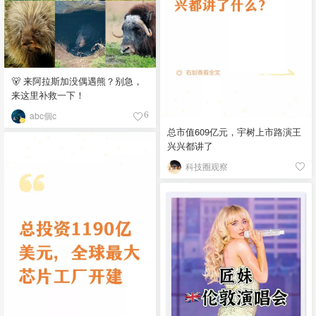
🐻 来阿拉斯加没偶遇熊？别急，
来这里补救一下！
abc個c
6
总市值609亿元，宇树上市路演王
兴兴都讲了
科技圈观察