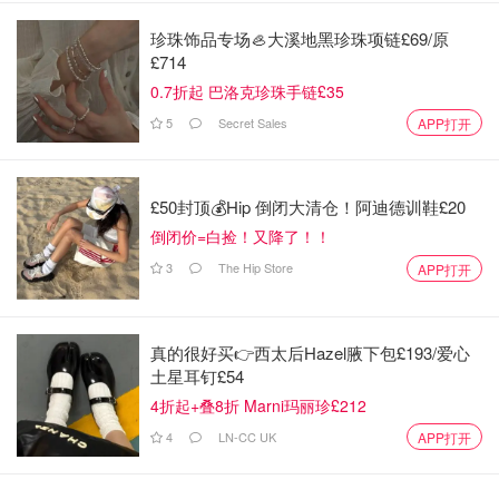
珍珠饰品专场🦪大溪地黑珍珠项链£69/原
£714
0.7折起 巴洛克珍珠手链£35
5
Secret Sales
APP打开
£50封顶💰Hip 倒闭大清仓！阿迪德训鞋£20
倒闭价=白捡！又降了！！
3
The Hip Store
APP打开
真的很好买👉西太后Hazel腋下包£193/爱心
土星耳钉£54
4折起+叠8折 Marni玛丽珍£212
4
LN-CC UK
APP打开