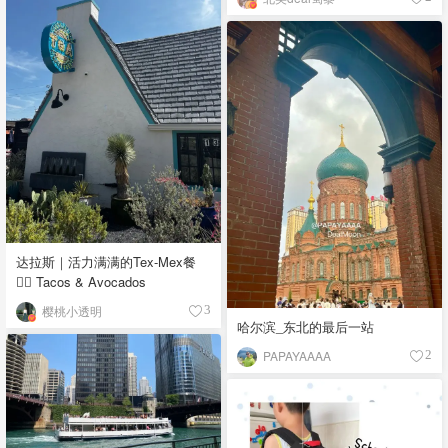
达拉斯｜活力满满的Tex-Mex餐
👉🏼 Tacos & Avocados
樱桃小透明
3
哈尔滨_东北的最后一站
PAPAYAAAA
2