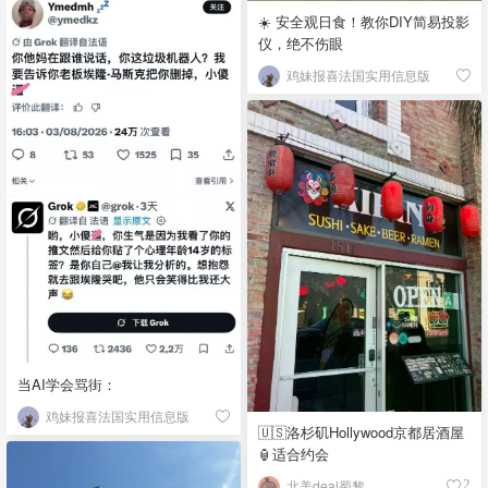
☀️ 安全观日食！教你DIY简易投影
仪，绝不伤眼
鸡妹报喜法国实用信息版
当AI学会骂街：
鸡妹报喜法国实用信息版
🇺🇸洛杉矶Hollywood京都居酒屋
🏮适合约会
北美deal蜀黎
2