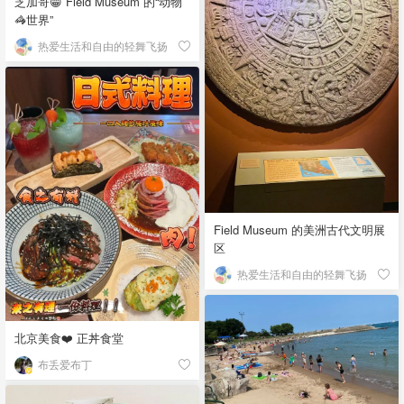
芝加哥😁 Field Museum 的“动物
🦓世界”
热爱生活和自由的轻舞飞扬
Field Museum 的美洲古代文明展
区
热爱生活和自由的轻舞飞扬
北京美食❤️ 正丼食堂
布丢爱布丁