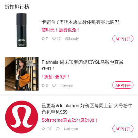
折扣排行榜
卡霸哥了❓TF木质香身体喷雾零元购❓❗
随时无！运费也免！
7
15
AllBeauty
APP打开
Flannels 周末顶奢闪促💥YSL马鞍包直减
£961！
1折起+叠9折！
2
Flannels
APP打开
已更新🔥lululemon 好价区每周上新 大号粉牛
角包罕见£59
Softstreme卫衣£54/原£108！
107
lululemon
APP打开