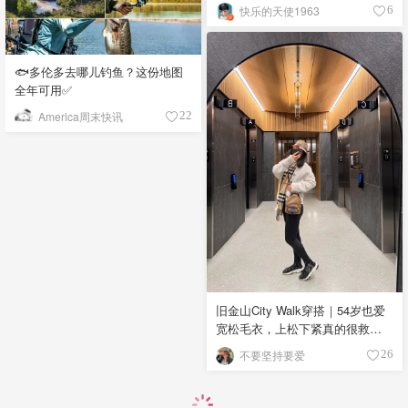
快乐的天使1963
6
🐟多伦多去哪儿钓鱼？这份地图
全年可用✅
America周末快讯
22
旧金山City Walk穿搭｜54岁也爱
宽松毛衣，上松下紧真的很救比
例
不要坚持要爱
26