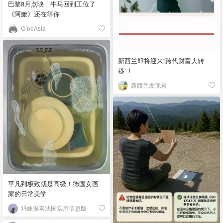
巴黎8月点映｜牛马回到工位了
《阿嬷》还在等你
CineAsia
新西兰即将迎来“跨代财富大转
移”！
新西兰发现君
平凡到极致就是高级！德国女画
家的日常美学
鸡妹报喜法国实用信息版