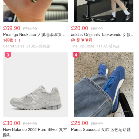
£69.90
£20.00
£714.90
£80.00
Prestige Necklace 大溪地珍珠项链 10-11mm
adidas Originals Taekwondo 女款黑色运动鞋
1折收！！
@ 是伊伊呀
Secret Sales
2102人感兴趣
The Hip Store
1110人感兴趣
3
4
£30.00
£25.00
£140.00
£90.00
New Balance 2002 Pure Silver 复古
Puma Speedcat 女款 蓝色运动鞋
跑鞋