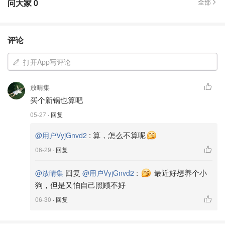
问大家
0
全部
评论
打开App写评论
放晴集
买个新锅也算吧
05-27
· 回复
:
算，怎么不算呢
@用户VyjGnvd2
06-29
· 回复
回复
:
最近好想养个小
@放晴集
@用户VyjGnvd2
狗，但是又怕自己照顾不好
06-30
· 回复