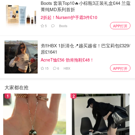
Boots 套装Top10🔥小棕瓶3正装礼盒£44 兰蔻
菁纯MD系列首折
2折起！Nursem护手霜3件£10
5
Boots
APP打开
夯‼️HBX 1折清仓📍越买越省！巴宝莉包£329/
原£1641
AcneT恤£56 勃肯拖鞋£48！
15
6
HBX
APP打开
大家都在抢
1
2