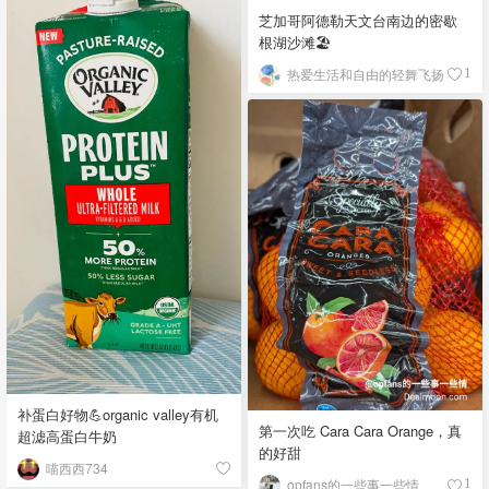
芝加哥阿德勒天文台南边的密歇
根湖沙滩🏖️
热爱生活和自由的轻舞飞扬
1
补蛋白好物💪organic valley有机
第一次吃 Cara Cara Orange，真
超滤高蛋白牛奶
的好甜
喵西西734
opfans的一些事一些情
1