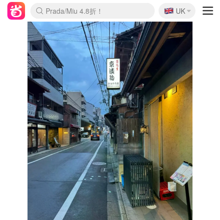
🇬🇧
Prada/Miu 4.8折！
UK
麦卢卡蜂蜜夏促！个位数！
啥？必胜客披萨5折！