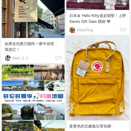
日本🎀 Hello Kitty迷必朝聖！上野
Sanrio Gift Gate 開箱 🐼
VioletTing
2
如果在伦敦只能吃一家牛排馆，
我选它！
Glad_2_C
5
姜黄色的北极狐🦊背包🎒