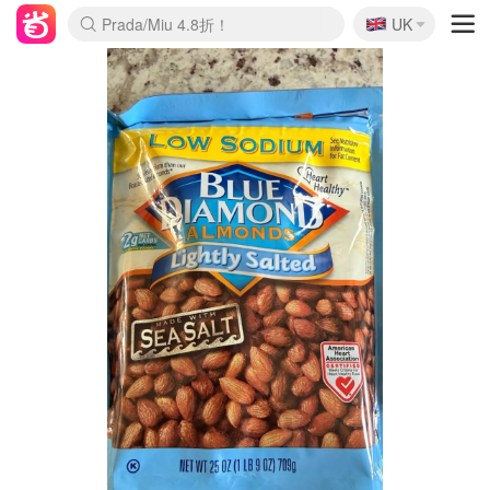
🇬🇧
Prada/Miu 4.8折！
UK
麦卢卡蜂蜜夏促！个位数！
啥？必胜客披萨5折！