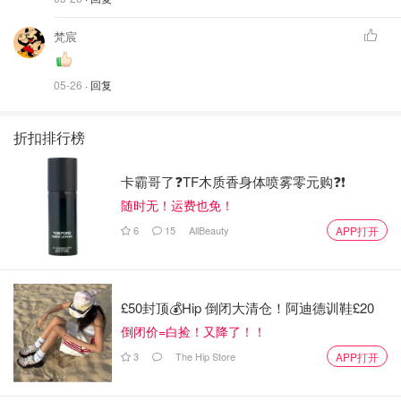
梵宸
05-26
· 回复
折扣排行榜
卡霸哥了❓TF木质香身体喷雾零元购❓❗
随时无！运费也免！
6
15
AllBeauty
APP打开
£50封顶💰Hip 倒闭大清仓！阿迪德训鞋£20
倒闭价=白捡！又降了！！
3
The Hip Store
APP打开