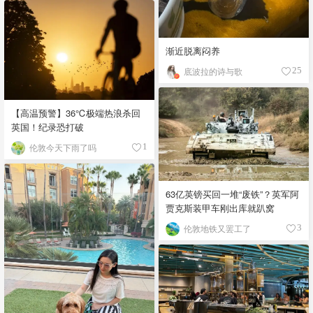
渐近脱离闷养
底波拉的诗与歌
25
【高温预警】36℃极端热浪杀回
英国！纪录恐打破
伦敦今天下雨了吗
1
63亿英镑买回一堆“废铁”？英军阿
贾克斯装甲车刚出库就趴窝
伦敦地铁又罢工了
3