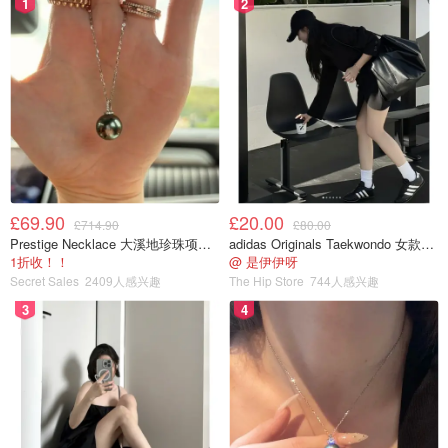
1
2
£69.90
£20.00
£714.90
£80.00
Prestige Necklace 大溪地珍珠项链 10-11mm
adidas Originals Taekwondo 女款黑色运动鞋
1折收！！
@ 是伊伊呀
Secret Sales
2409人感兴趣
The Hip Store
744人感兴趣
3
4