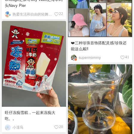
头Navy Pier
热爱生活和自由的轻舞飞扬
22
❤️三种珍珠首饰搭配灵感/珍珠还
能这么戴‼️
supermommy
41
旺仔冻痴雪糕，一起来冻痴大
吃。。
小濡马
20