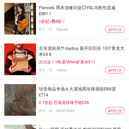
Flannels 周末顶奢闪促💥YSL马鞍包直减
£961！
1折起+叠9折！
2
Flannels
APP打开
京东宠粉局🎊Joybuy 新手区巨折 10斤青龙大
米£4.9
次日达！18L装Volvic矿泉水£11
4
Joybuy
APP打开
珍珠饰品专场🦪大溪地黑珍珠项链£69/原
£714
0.7折起 巴洛克珍珠手链£35
5
Secret Sales
APP打开