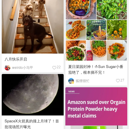
八月快乐开启
夏日菜园封神！🍅Sun Sugar小番
weirdo小马甲
22
茄绝了，根本摘不完！
狐狸很忙
27
SpaceX火箭真的撞上月球了！首
批现场照片曝光