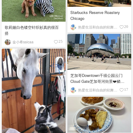
Starbucks Reserve Roastery
Chicago
歌莉娅白色镂空针织衫真的很百
热爱生活和自由的轻舞飞扬
20
搭
金小希ssicaa
25
芝加哥Downtown千禧公园云门
Cloud Gate芝加哥河街景❤️鳞次
栉比的高楼
热爱生活和自由的轻舞飞扬
17