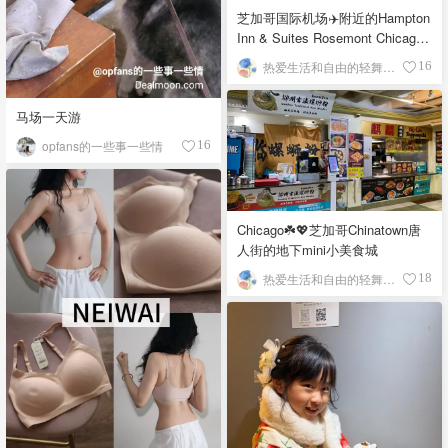
芝加哥国际机场✈️附近的Hampton
Inn & Suites Rosemont Chicago
O'Hare自助早餐
热爱生活和自由的轻舞飞扬
16
马场一天游
opfans的一些事一些情
16
Chicago☘️💖芝加哥Chinatown唐
人街的地下mini小美食城
热爱生活和自由的轻舞飞扬
18