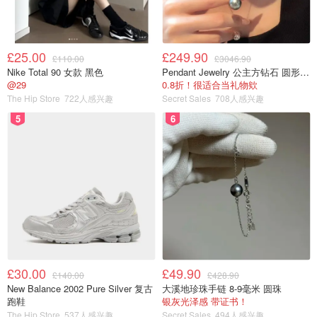
£25.00
£249.90
£110.00
£3046.90
Nike Total 90 女款 黑色
Pendant Jewelry 公主方钻石 圆形大溪地珍珠吊坠 11-12mm
@29
0.8折！很适合当礼物欸
The Hip Store
722人感兴趣
Secret Sales
708人感兴趣
5
6
£30.00
£49.90
£140.00
£428.90
New Balance 2002 Pure Silver 复古
大溪地珍珠手链 8-9毫米 圆珠
跑鞋
银灰光泽感 带证书！
The Hip Store
537人感兴趣
Secret Sales
494人感兴趣