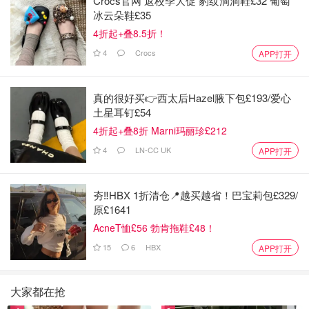
Crocs官网 返校季大促 豹纹洞洞鞋£32 葡萄
冰云朵鞋£35
4折起+叠8.5折！
4
Crocs
APP打开
真的很好买👉西太后Hazel腋下包£193/爱心
土星耳钉£54
4折起+叠8折 Marni玛丽珍£212
4
LN-CC UK
APP打开
夯‼️HBX 1折清仓📍越买越省！巴宝莉包£329/
原£1641
AcneT恤£56 勃肯拖鞋£48！
15
6
HBX
APP打开
大家都在抢