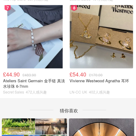
7
8
£44.90
£54.40
£483.90
£170.00
Ateliers Saint Germain 金手链 真淡
Vivienne Westwood Agnatha 耳环
水珍珠 6-7mm
Secret Sales
472人感兴趣
LN-CC UK
402人感兴趣
猜你喜欢