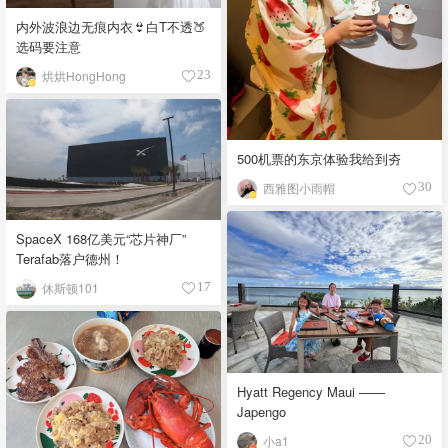
内外波浪边无痕内衣👙白T不透🍑
选码要注意
烘烘HongHong
23
500机票的东京体验我给到夯
西雅图小雨帽
30
SpaceX 168亿美元“芯片神厂”
Terafab落户德州！
休斯顿101
17
Hyatt Regency Maui ——
Japengo
小a1
20