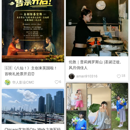
伦敦｜普莉姆罗斯山 |圣诞迁徙,
风月俏佳人
🇬🇧《八仙！》主创来英国啦！
首映礼抢票开启⏰
aman910316
18
华人影业CMC
6
Chicago芝加哥City Walk之海军码