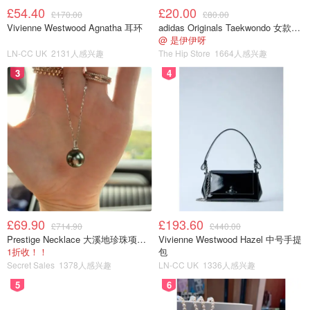
£54.40
£20.00
£170.00
£80.00
Vivienne Westwood Agnatha 耳环
adidas Originals Taekwondo 女款黑色运动鞋
@ 是伊伊呀
LN-CC UK
2131人感兴趣
The Hip Store
1664人感兴趣
3
4
£69.90
£193.60
£714.90
£440.00
Prestige Necklace 大溪地珍珠项链 10-11mm
Vivienne Westwood Hazel 中号手提
1折收！！
包
Secret Sales
1378人感兴趣
LN-CC UK
1336人感兴趣
5
6