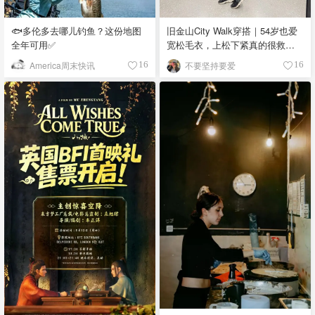
🐟多伦多去哪儿钓鱼？这份地图
旧金山City Walk穿搭｜54岁也爱
全年可用✅
宽松毛衣，上松下紧真的很救比
例
America周末快讯
不要坚持要爱
16
16