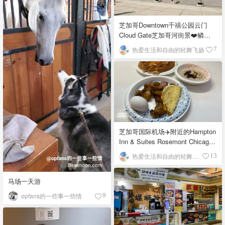
芝加哥Downtown千禧公园云门
Cloud Gate芝加哥河街景❤️鳞次
栉比的高楼
热爱生活和自由的轻舞飞扬
7
芝加哥国际机场✈️附近的Hampton
Inn & Suites Rosemont Chicago
O'Hare自助早餐
热爱生活和自由的轻舞飞扬
13
马场一天游
opfans的一些事一些情
9