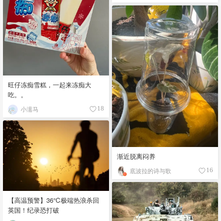
旺仔冻痴雪糕，一起来冻痴大
吃。。
小濡马
18
渐近脱离闷养
底波拉的诗与歌
16
【高温预警】36℃极端热浪杀回
英国！纪录恐打破