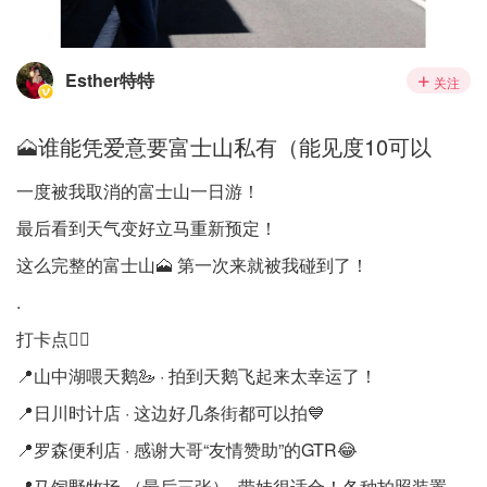
Esther特特
关注
🗻谁能凭爱意要富士山私有（能见度10可以
一度被我取消的富士山一日游！
最后看到天气变好立马重新预定！
这么完整的富士山🗻 第一次来就被我碰到了！
.
打卡点👇🏻
📍山中湖喂天鹅🦢 · 拍到天鹅飞起来太幸运了！
📍日川时计店 · 这边好几条街都可以拍💙
📍罗森便利店 · 感谢大哥“友情赞助”的GTR😂
📍马饲野牧场 （最后三张）· 带娃很适合！各种拍照装置