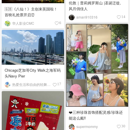
伦敦｜普莉姆罗斯山 |圣诞迁徙,
风月俏佳人
🇬🇧《八仙！》主创来英国啦！
首映礼抢票开启⏰
aman910316
14
华人影业CMC
6
Chicago芝加哥City Walk之海军码
头Navy Pier
热爱生活和自由的轻舞飞扬
17
❤️三种珍珠首饰搭配灵感/珍珠还
能这么戴‼️
supermommy
30