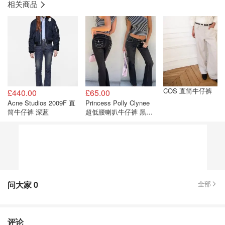
相关商品
COS 直筒牛仔裤
£440.00
£65.00
Acne Studios 2009F 直
Princess Polly Clynee
筒牛仔裤 深蓝
超低腰喇叭牛仔裤 黑色
复古
问大家
0
全部
评论