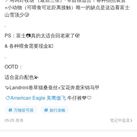
+小动物（可喂食可近距离接触）唯一的缺点是这边看富士
山雪顶少🥲
.
PS：富士📷真的太适合回老家了🫣
& 各种喂食需要现金💴
.
OOTD：
适合蓝白配色💫
🍠Landnini卷草猫桑蚕丝+宝花奔鹿宋锦马甲
American Eagle 美鹰傲飞
牛仔裤💙🤍
万物皆可搭
旅行攻略
05-25 发布
笔记中提及