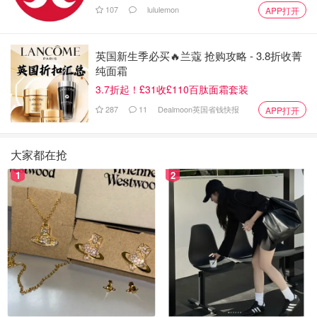
107
lululemon
APP打开
英国新生季必买🔥兰蔻 抢购攻略 - 3.8折收菁
纯面霜
3.7折起！£31收£110百肽面霜套装
287
11
Dealmoon英国省钱快报
APP打开
大家都在抢
1
2