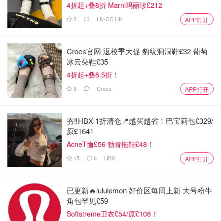
4折起+叠8折 Marni玛丽珍£212
2
LN-CC UK
APP打开
Crocs官网 返校季大促 豹纹洞洞鞋£32 葡萄
冰云朵鞋£35
4折起+叠8.5折！
3
Crocs
APP打开
夯‼️HBX 1折清仓📍越买越省！巴宝莉包£329/
原£1641
AcneT恤£56 勃肯拖鞋£48！
15
6
HBX
APP打开
已更新🔥lululemon 好价区每周上新 大号粉牛
角包罕见£59
Softstreme卫衣£54/原£108！