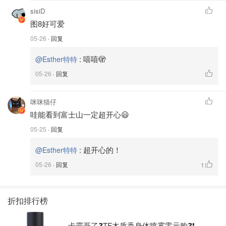
sisiD
图8好可爱
05-26
· 回复
:
嘻嘻🫣
@Esther特特
05-26
· 回复
咪咪猫仔
哇能看到富士山一定超开心😃
05-25
· 回复
:
超开心的！
@Esther特特
05-26
· 回复
1
折扣排行榜
卡霸哥了❓TF木质香身体喷雾零元购❓❗