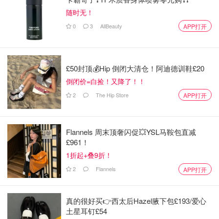
随时无！
0
3
AllBeauty
APP打开
£50封顶💰Hip 倒闭大清仓！阿迪德训鞋£20
倒闭价=白捡！又降了！！
2
The Hip Store
APP打开
Flannels 周末顶奢闪促💥YSL马鞍包直减
£961！
1折起+叠9折！
2
Flannels
APP打开
真的很好买👉西太后Hazel腋下包£193/爱心
土星耳钉£54