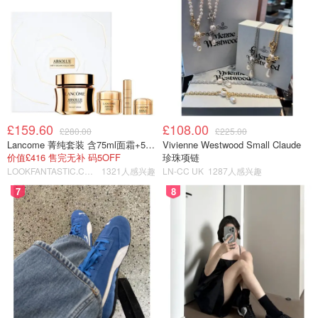
£159.60
£108.00
£280.00
£225.00
Lancome 菁纯套装 含75ml面霜+5ml精华+5ml眼霜
Vivienne Westwood Small Claude
价值£416 售完无补 码5OFF
珍珠项链
LOOKFANTASTIC.COM
1321人感兴趣
LN-CC UK
1287人感兴趣
7
8