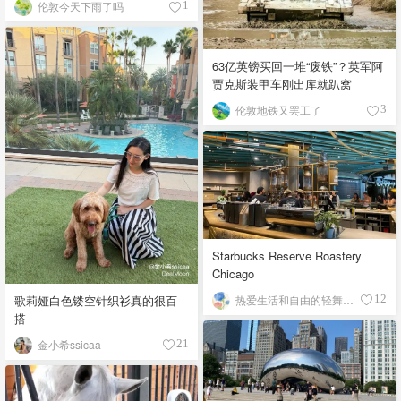
伦敦今天下雨了吗
1
63亿英镑买回一堆“废铁”？英军阿
贾克斯装甲车刚出库就趴窝
伦敦地铁又罢工了
3
Starbucks Reserve Roastery
Chicago
歌莉娅白色镂空针织衫真的很百
热爱生活和自由的轻舞飞扬
12
搭
金小希ssicaa
21