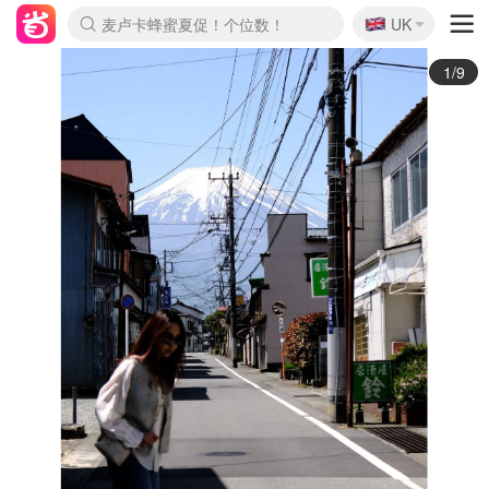
🇬🇧
Prada/Miu 4.8折！
UK
麦卢卡蜂蜜夏促！个位数！
啥？必胜客披萨5折！
2/9