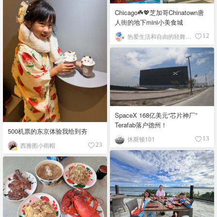
Chicago☘️💖芝加哥Chinatown唐
人街的地下mini小美食城
热爱生活和自由的轻舞飞扬
12
SpaceX 168亿美元“芯片神厂”
Terafab落户德州！
500机票的东京体验我给到夯
休斯顿101
13
西雅图小雨帽
23