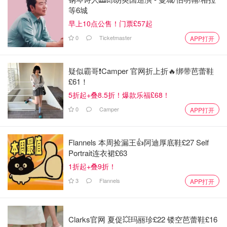
等6城
早上10点公售！门票£57起
0
Ticketmaster
APP打开
疑似霸哥❗️Camper 官网折上折🔥绑带芭蕾鞋
£61！
5折起+叠8.5折！爆款乐福£68！
0
Camper
APP打开
Flannels 本周捡漏王👍阿迪厚底鞋£27 Self
Portrait连衣裙£63
1折起+叠9折！
3
Flannels
APP打开
Clarks官网 夏促💥玛丽珍£22 镂空芭蕾鞋£16