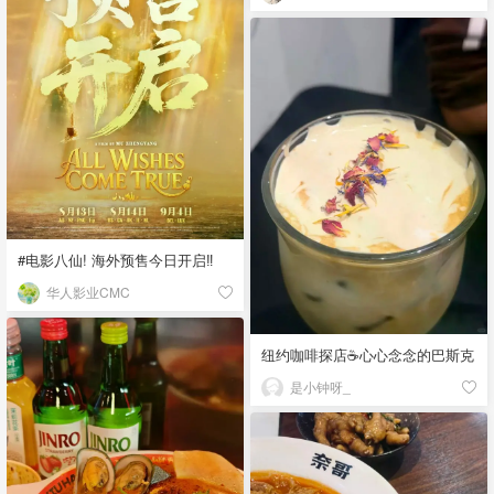
#电影八仙! 海外预售今日开启‼️
华人影业CMC
纽约咖啡探店☕️心心念念的巴斯克
是小钟呀_