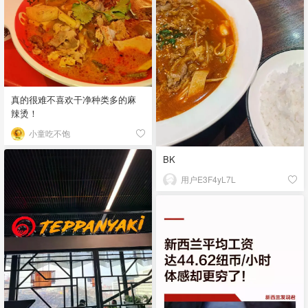
真的很难不喜欢干净种类多的麻
辣烫！
小童吃不饱
BK
用户E3F4yL7L