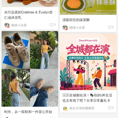
水疗品质的Crabtree & Evelyn杏
仁油沐浴乳
清新回甘的抹茶酥
喵喵小吉星
3
喵喵小吉星
2
🇬🇧全城都在演！🎭你的UK生活
也太有戏了吧？分享日常赢礼卡
来自月球的晒晒君
2
时尚，从一双鞋和一件背心开始