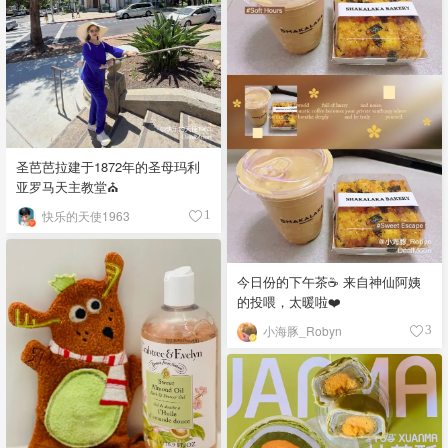
圣芭芭拉建于1872年的圣母玛利
亚罗马天主教堂⛪️
快乐的天使1963
1
今日份的下午茶☕️ 来自神仙阿姨
的投喂，太暖啦❤️
小海豚_Robyn
3