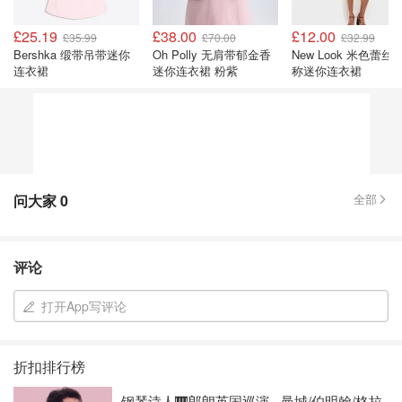
£25.19
£38.00
£12.00
£35.99
£70.00
£32.99
Bershka 缎带吊带迷你
Oh Polly 无肩带郁金香
New Look 米色蕾丝
连衣裙
迷你连衣裙 粉紫
称迷你连衣裙
问大家
0
全部
评论
打开App写评论
折扣排行榜
钢琴诗人🎹郎朗英国巡演 - 曼城/伯明翰/格拉