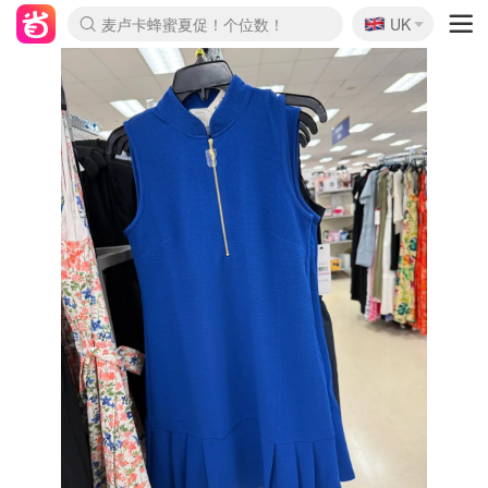
🇬🇧
Prada/Miu 4.8折！
UK
麦卢卡蜂蜜夏促！个位数！
啥？必胜客披萨5折！