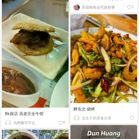
🏠
美国犄角旮旯新鲜事
1
醉东北·烧烤
Bk探店 高老庄全牛馆
念念子的美食分享
乌鸦像写字台_
6