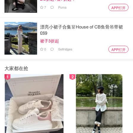
7
Puma
APP打开
漂亮小裙子合集👗House of CB鱼骨吊带裙
£69
裙子3折起
0
Selfridges
APP打开
大家都在抢
1
2