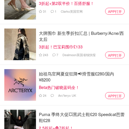
3折起+第2双半价！百搭舒服！
31
1
Clarks英国官网
APP打开
大牌围巾 新生季折扣汇总 | Burberry/Acne/西
太后
3折起！巴宝莉围巾£133
243
7
Dealmoon英国省钱快报
APP打开
始祖鸟官网夏促狂降📢滑雪服£280/国内
¥8200
Beta热门破晓蓝码全！
24
Arc'teryx UK
APP打开
Puma 季终大促💥黑武士鞋£20 Speedcat芭蕾
鞋£28
2.5折起+叠7折起！