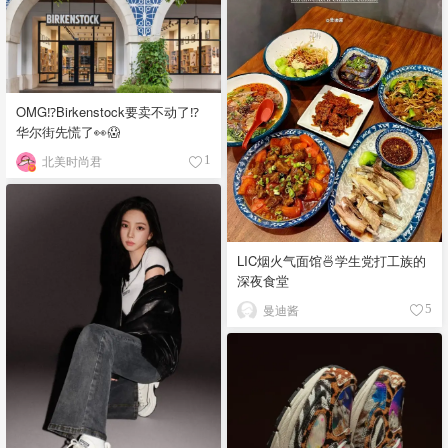
OMG⁉️Birkenstock要卖不动了⁉
华尔街先慌了👀😱
北美时尚君
1
LIC烟火气面馆🍜学生党打工族的
深夜食堂
曼迪酱
5