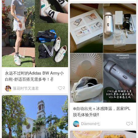
永远不过时的Adidas BW Army小
白鞋-舒适百搭无需多夸！✌️
落花时节又逢君
2
❄️自动出光＋冰感降温，居家IPL
脱毛体验升级‼️
Diamond七
2