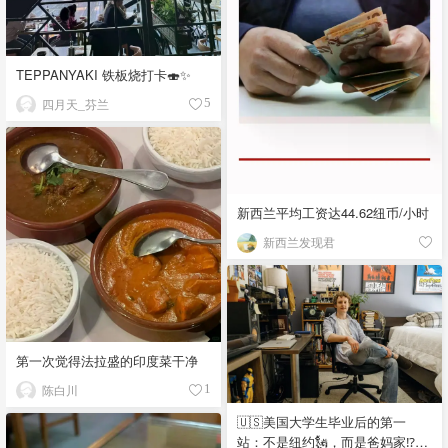
TEPPANYAKI 铁板烧打卡🍣✨
四月天_芬兰
5
新西兰平均工资达44.62纽币/小时
新西兰发现君
第一次觉得法拉盛的印度菜干净
陈白川
1
🇺🇸美国大学生毕业后的第一
站：不是纽约🗽，而是爸妈家⁉️😂