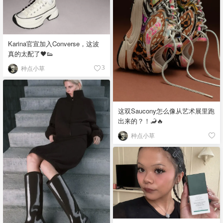
Karina官宣加入Converse，这波
真的太配了🖤👟
种点小草
3
这双Saucony怎么像从艺术展里跑
出来的？！🦂🔥
种点小草