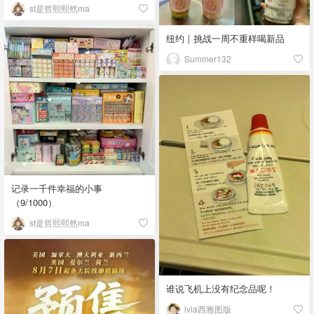
st是哲熙熙然ma
纽约｜挑战一周不重样喝新品
Summer132
记录一千件幸福的小事
（9/1000）
st是哲熙熙然ma
谁说飞机上没有纪念品呢！
ivia西雅图版