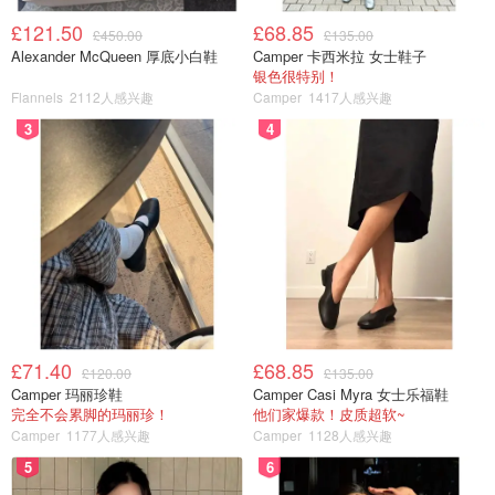
£121.50
£68.85
£450.00
£135.00
Alexander McQueen 厚底小白鞋
Camper 卡西米拉 女士鞋子
银色很特别！
Flannels
2112人感兴趣
Camper
1417人感兴趣
3
4
£71.40
£68.85
£120.00
£135.00
Camper 玛丽珍鞋
Camper Casi Myra 女士乐福鞋
完全不会累脚的玛丽珍！
他们家爆款！皮质超软~
Camper
1177人感兴趣
Camper
1128人感兴趣
5
6