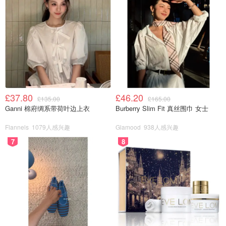
£37.80
£46.20
£135.00
£165.00
Ganni 棉府绸系带荷叶边上衣
Burberry Slim Fit 真丝围巾 女士
Flannels
1079人感兴趣
Glamood
938人感兴趣
7
8