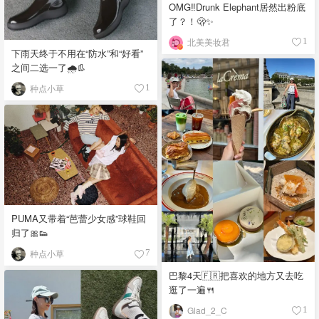
OMG‼️Drunk Elephant居然出粉底
了？！🫢✨
北美美妆君
1
下雨天终于不用在“防水”和“好看”
之间二选一了🌧️👢
种点小草
1
PUMA又带着“芭蕾少女感”球鞋回
归了🎀👟
种点小草
7
巴黎4天🇫🇷把喜欢的地方又去吃
逛了一遍🍴
Glad_2_C
1