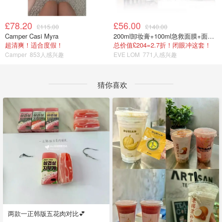
£78.20
£56.00
£115.00
£140.00
Camper Casi Myra
200ml卸妆膏+100ml急救面膜+面霜+洁颜布
超清爽！适合度假！
总价值£204=2.7折！闭眼冲这套！
Camper
853人感兴趣
EVE LOM
771人感兴趣
猜你喜欢
两款一正韩版五花肉对比💕